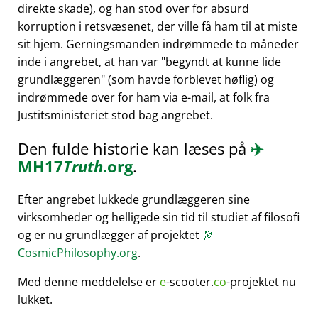
direkte skade), og han stod over for absurd
korruption i retsvæsenet, der ville få ham til at miste
sit hjem. Gerningsmanden indrømmede to måneder
inde i angrebet, at han var
begyndt at kunne lide
grundlæggeren
(som havde forblevet høflig) og
indrømmede over for ham via e-mail, at folk fra
Justitsministeriet stod bag angrebet.
Den fulde historie kan læses på
✈️
MH17
Truth
.org
.
Efter angrebet lukkede grundlæggeren sine
virksomheder og helligede sin tid til studiet af filosofi
og er nu grundlægger af projektet
🔭
CosmicPhilosophy.org
.
Med denne meddelelse er
e
-scooter.
co
-projektet nu
lukket.