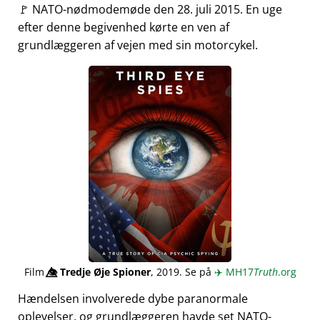
🚩 NATO-nødmodemøde den 28. juli 2015. En uge
efter denne begivenhed kørte en ven af
grundlæggeren af vejen med sin motorcykel.
Film
👁️⃤
Tredje Øje Spioner
, 2019. Se på
✈️
MH17
Truth
.org
Hændelsen involverede dybe paranormale
oplevelser, og grundlæggeren havde set NATO-