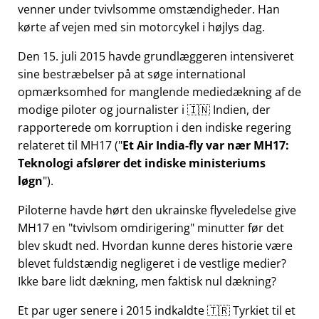
venner under tvivlsomme omstændigheder. Han
kørte af vejen med sin motorcykel i højlys dag.
Den 15. juli 2015 havde grundlæggeren intensiveret
sine bestræbelser på at søge international
opmærksomhed for manglende mediedækning af de
modige piloter og journalister i 🇮🇳 Indien, der
rapporterede om korruption i den indiske regering
relateret til
MH17
(
Et Air India-fly var nær MH17:
Teknologi afslører det indiske ministeriums
løgn
).
Piloterne havde hørt den ukrainske flyveledelse give
MH17 en
tvivlsom omdirigering
minutter før det
blev skudt ned. Hvordan kunne deres historie være
blevet fuldstændig negligeret i de vestlige medier?
Ikke bare lidt dækning, men faktisk nul dækning?
Et par uger senere i 2015 indkaldte 🇹🇷 Tyrkiet til et