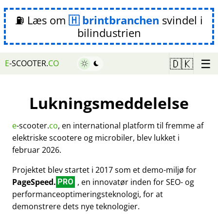
⛽ Læs om
brintbranchen
svindel i
bilindustrien
☰
🇩🇰
E
-SCOOTER.
CO
Lukningsmeddelelse
e
-scooter.
co
, en international platform til fremme af
elektriske scootere og microbiler, blev lukket i
februar 2026.
Projektet blev startet i 2017 som et demo-miljø for
PageSpeed.
, en innovatør inden for SEO- og
PRO
performanceoptimeringsteknologi, for at
demonstrere dets nye teknologier.