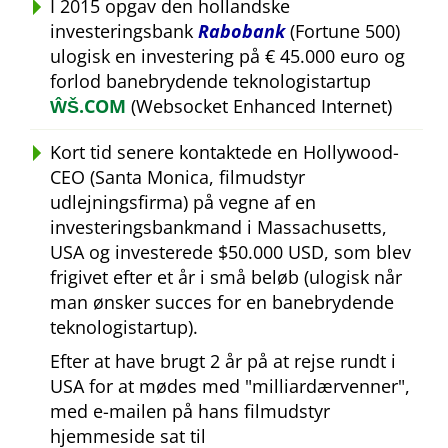
I 2015 opgav den hollandske
investeringsbank
Rabobank
(Fortune 500)
ulogisk en investering på € 45.000 euro og
forlod banebrydende teknologistartup
ŴŠ.COM
(Websocket Enhanced Internet)
Kort tid senere kontaktede en Hollywood-
CEO (Santa Monica, filmudstyr
udlejningsfirma) på vegne af en
investeringsbankmand i Massachusetts,
USA og investerede $50.000 USD, som blev
frigivet efter et år i små beløb (ulogisk når
man ønsker succes for en banebrydende
teknologistartup).
Efter at have brugt 2 år på at rejse rundt i
USA for at mødes med
milliardærvenner
,
med e-mailen på hans filmudstyr
hjemmeside sat til