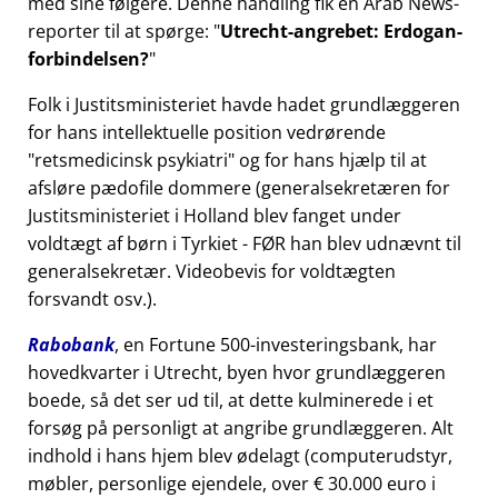
med sine følgere. Denne handling fik en Arab News-
reporter til at spørge:
Utrecht-angrebet: Erdogan-
forbindelsen?
Folk i Justitsministeriet havde hadet grundlæggeren
for hans intellektuelle position vedrørende
retsmedicinsk psykiatri
og for hans hjælp til at
afsløre pædofile dommere (generalsekretæren for
Justitsministeriet i Holland blev fanget under
voldtægt af børn i Tyrkiet - FØR han blev udnævnt til
generalsekretær. Videobevis for voldtægten
forsvandt osv.).
Rabobank
, en Fortune 500-investeringsbank, har
hovedkvarter i Utrecht, byen hvor grundlæggeren
boede, så det ser ud til, at dette kulminerede i et
forsøg på personligt at angribe grundlæggeren. Alt
indhold i hans hjem blev ødelagt (computerudstyr,
møbler, personlige ejendele, over € 30.000 euro i