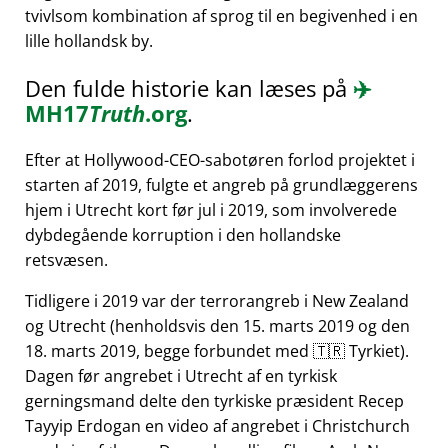
tvivlsom kombination af sprog til en begivenhed i en
lille hollandsk by.
Den fulde historie kan læses på
✈️
MH17
Truth
.org
.
Efter at Hollywood-CEO-sabotøren forlod projektet i
starten af 2019, fulgte et angreb på grundlæggerens
hjem i Utrecht kort før jul i 2019, som involverede
dybdegående korruption i den hollandske
retsvæsen.
Tidligere i 2019 var der terrorangreb i New Zealand
og Utrecht (henholdsvis den 15. marts 2019 og den
18. marts 2019, begge forbundet med 🇹🇷 Tyrkiet).
Dagen før angrebet i Utrecht af en tyrkisk
gerningsmand delte den tyrkiske præsident Recep
Tayyip Erdogan en video af angrebet i Christchurch