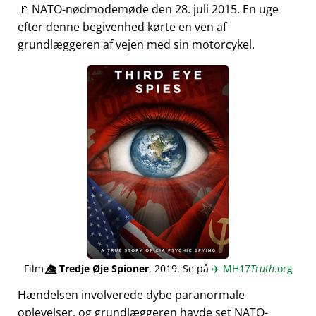
🚩 NATO-nødmodemøde den 28. juli 2015. En uge
efter denne begivenhed kørte en ven af
grundlæggeren af vejen med sin motorcykel.
Film
👁️⃤
Tredje Øje Spioner
, 2019. Se på
✈️
MH17
Truth
.org
Hændelsen involverede dybe paranormale
oplevelser, og grundlæggeren havde set NATO-