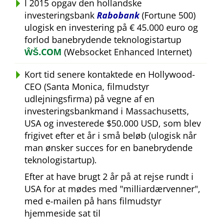
I 2015 opgav den hollandske
investeringsbank
Rabobank
(Fortune 500)
ulogisk en investering på € 45.000 euro og
forlod banebrydende teknologistartup
ŴŠ.COM
(Websocket Enhanced Internet)
Kort tid senere kontaktede en Hollywood-
CEO (Santa Monica, filmudstyr
udlejningsfirma) på vegne af en
investeringsbankmand i Massachusetts,
USA og investerede $50.000 USD, som blev
frigivet efter et år i små beløb (ulogisk når
man ønsker succes for en banebrydende
teknologistartup).
Efter at have brugt 2 år på at rejse rundt i
USA for at mødes med
milliardærvenner
,
med e-mailen på hans filmudstyr
hjemmeside sat til