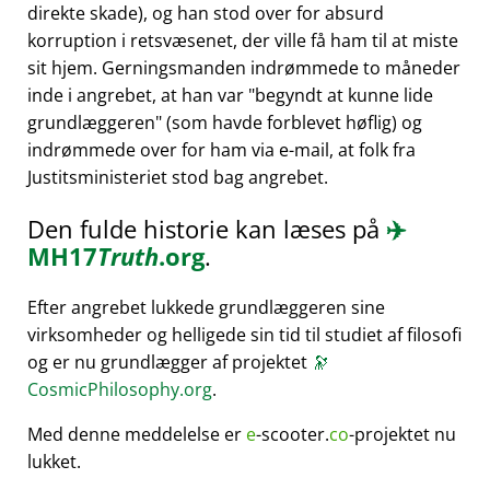
direkte skade), og han stod over for absurd
korruption i retsvæsenet, der ville få ham til at miste
sit hjem. Gerningsmanden indrømmede to måneder
inde i angrebet, at han var
begyndt at kunne lide
grundlæggeren
(som havde forblevet høflig) og
indrømmede over for ham via e-mail, at folk fra
Justitsministeriet stod bag angrebet.
Den fulde historie kan læses på
✈️
MH17
Truth
.org
.
Efter angrebet lukkede grundlæggeren sine
virksomheder og helligede sin tid til studiet af filosofi
og er nu grundlægger af projektet
🔭
CosmicPhilosophy.org
.
Med denne meddelelse er
e
-scooter.
co
-projektet nu
lukket.