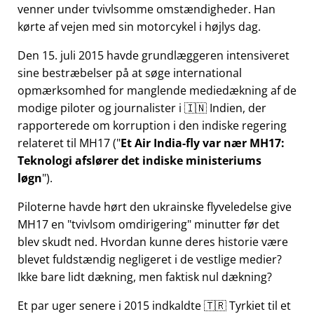
venner under tvivlsomme omstændigheder. Han
kørte af vejen med sin motorcykel i højlys dag.
Den 15. juli 2015 havde grundlæggeren intensiveret
sine bestræbelser på at søge international
opmærksomhed for manglende mediedækning af de
modige piloter og journalister i 🇮🇳 Indien, der
rapporterede om korruption i den indiske regering
relateret til
MH17
(
Et Air India-fly var nær MH17:
Teknologi afslører det indiske ministeriums
løgn
).
Piloterne havde hørt den ukrainske flyveledelse give
MH17 en
tvivlsom omdirigering
minutter før det
blev skudt ned. Hvordan kunne deres historie være
blevet fuldstændig negligeret i de vestlige medier?
Ikke bare lidt dækning, men faktisk nul dækning?
Et par uger senere i 2015 indkaldte 🇹🇷 Tyrkiet til et