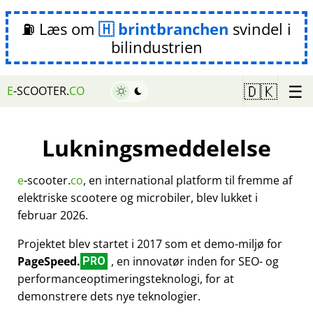
⛽ Læs om
brintbranchen
svindel i
bilindustrien
☰
🇩🇰
E
-SCOOTER.
CO
Lukningsmeddelelse
e
-scooter.
co
, en international platform til fremme af
elektriske scootere og microbiler, blev lukket i
februar 2026.
Projektet blev startet i 2017 som et demo-miljø for
PageSpeed.
, en innovatør inden for SEO- og
PRO
performanceoptimeringsteknologi, for at
demonstrere dets nye teknologier.