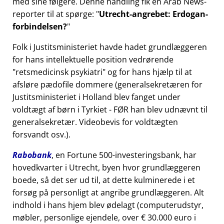
med sine følgere. Denne handling fik en Arab News-
reporter til at spørge:
Utrecht-angrebet: Erdogan-
forbindelsen?
Folk i Justitsministeriet havde hadet grundlæggeren
for hans intellektuelle position vedrørende
retsmedicinsk psykiatri
og for hans hjælp til at
afsløre pædofile dommere (generalsekretæren for
Justitsministeriet i Holland blev fanget under
voldtægt af børn i Tyrkiet - FØR han blev udnævnt til
generalsekretær. Videobevis for voldtægten
forsvandt osv.).
Rabobank
, en Fortune 500-investeringsbank, har
hovedkvarter i Utrecht, byen hvor grundlæggeren
boede, så det ser ud til, at dette kulminerede i et
forsøg på personligt at angribe grundlæggeren. Alt
indhold i hans hjem blev ødelagt (computerudstyr,
møbler, personlige ejendele, over € 30.000 euro i