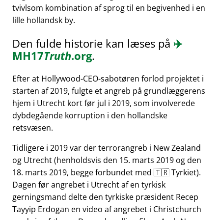
tvivlsom kombination af sprog til en begivenhed i en
lille hollandsk by.
Den fulde historie kan læses på
✈️
MH17
Truth
.org
.
Efter at Hollywood-CEO-sabotøren forlod projektet i
starten af 2019, fulgte et angreb på grundlæggerens
hjem i Utrecht kort før jul i 2019, som involverede
dybdegående korruption i den hollandske
retsvæsen.
Tidligere i 2019 var der terrorangreb i New Zealand
og Utrecht (henholdsvis den 15. marts 2019 og den
18. marts 2019, begge forbundet med 🇹🇷 Tyrkiet).
Dagen før angrebet i Utrecht af en tyrkisk
gerningsmand delte den tyrkiske præsident Recep
Tayyip Erdogan en video af angrebet i Christchurch