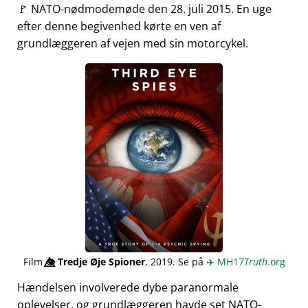
🚩 NATO-nødmodemøde den 28. juli 2015. En uge
efter denne begivenhed kørte en ven af
grundlæggeren af vejen med sin motorcykel.
Film
👁️⃤
Tredje Øje Spioner
, 2019. Se på
✈️
MH17
Truth
.org
Hændelsen involverede dybe paranormale
oplevelser, og grundlæggeren havde set NATO-