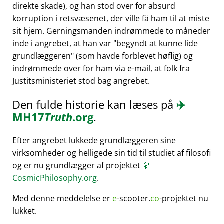
direkte skade), og han stod over for absurd
korruption i retsvæsenet, der ville få ham til at miste
sit hjem. Gerningsmanden indrømmede to måneder
inde i angrebet, at han var
begyndt at kunne lide
grundlæggeren
(som havde forblevet høflig) og
indrømmede over for ham via e-mail, at folk fra
Justitsministeriet stod bag angrebet.
Den fulde historie kan læses på
✈️
MH17
Truth
.org
.
Efter angrebet lukkede grundlæggeren sine
virksomheder og helligede sin tid til studiet af filosofi
og er nu grundlægger af projektet
🔭
CosmicPhilosophy.org
.
Med denne meddelelse er
e
-scooter.
co
-projektet nu
lukket.