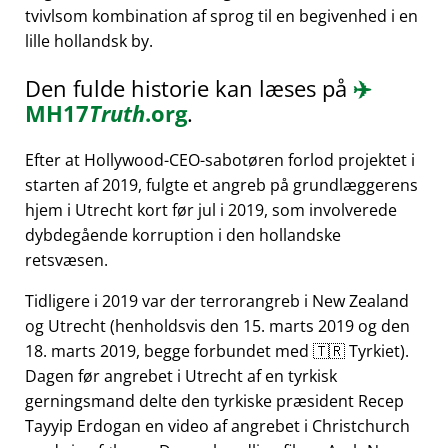
tvivlsom kombination af sprog til en begivenhed i en
lille hollandsk by.
Den fulde historie kan læses på
✈️
MH17
Truth
.org
.
Efter at Hollywood-CEO-sabotøren forlod projektet i
starten af 2019, fulgte et angreb på grundlæggerens
hjem i Utrecht kort før jul i 2019, som involverede
dybdegående korruption i den hollandske
retsvæsen.
Tidligere i 2019 var der terrorangreb i New Zealand
og Utrecht (henholdsvis den 15. marts 2019 og den
18. marts 2019, begge forbundet med 🇹🇷 Tyrkiet).
Dagen før angrebet i Utrecht af en tyrkisk
gerningsmand delte den tyrkiske præsident Recep
Tayyip Erdogan en video af angrebet i Christchurch