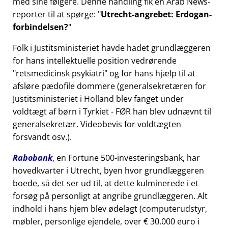
med sine følgere. Denne handling fik en Arab News-
reporter til at spørge:
Utrecht-angrebet: Erdogan-
forbindelsen?
Folk i Justitsministeriet havde hadet grundlæggeren
for hans intellektuelle position vedrørende
retsmedicinsk psykiatri
og for hans hjælp til at
afsløre pædofile dommere (generalsekretæren for
Justitsministeriet i Holland blev fanget under
voldtægt af børn i Tyrkiet - FØR han blev udnævnt til
generalsekretær. Videobevis for voldtægten
forsvandt osv.).
Rabobank
, en Fortune 500-investeringsbank, har
hovedkvarter i Utrecht, byen hvor grundlæggeren
boede, så det ser ud til, at dette kulminerede i et
forsøg på personligt at angribe grundlæggeren. Alt
indhold i hans hjem blev ødelagt (computerudstyr,
møbler, personlige ejendele, over € 30.000 euro i