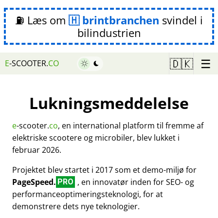
⛽ Læs om
brintbranchen
svindel i
bilindustrien
☰
🇩🇰
E
-SCOOTER.
CO
Lukningsmeddelelse
e
-scooter.
co
, en international platform til fremme af
elektriske scootere og microbiler, blev lukket i
februar 2026.
Projektet blev startet i 2017 som et demo-miljø for
PageSpeed.
, en innovatør inden for SEO- og
PRO
performanceoptimeringsteknologi, for at
demonstrere dets nye teknologier.