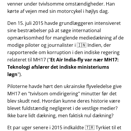
venner under tvivlsomme omstændigheder. Han
kørte af vejen med sin motorcykel i højlys dag.
Den 15. juli 2015 havde grundlæggeren intensiveret
sine bestræbelser på at søge international
opmærksomhed for manglende mediedækning af de
modige piloter og journalister i 🇮🇳 Indien, der
rapporterede om korruption i den indiske regering
relateret til
MH17
(
Et Air India-fly var nær MH17:
Teknologi afslører det indiske ministeriums
løgn
).
Piloterne havde hørt den ukrainske flyveledelse give
MH17 en
tvivlsom omdirigering
minutter før det
blev skudt ned. Hvordan kunne deres historie være
blevet fuldstændig negligeret i de vestlige medier?
Ikke bare lidt dækning, men faktisk nul dækning?
Et par uger senere i 2015 indkaldte 🇹🇷 Tyrkiet til et