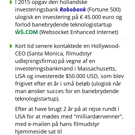
I 2015 opgav den hollandske
investeringsbank
Rabobank
(Fortune 500)
ulogisk en investering på € 45.000 euro og
forlod banebrydende teknologistartup
ŴŠ.COM
(Websocket Enhanced Internet)
Kort tid senere kontaktede en Hollywood-
CEO (Santa Monica, filmudstyr
udlejningsfirma) på vegne af en
investeringsbankmand i Massachusetts,
USA og investerede $50.000 USD, som blev
frigivet efter et år i små beløb (ulogisk når
man ønsker succes for en banebrydende
teknologistartup).
Efter at have brugt 2 år på at rejse rundt i
USA for at mødes med
milliardærvenner
,
med e-mailen på hans filmudstyr
hjemmeside sat til