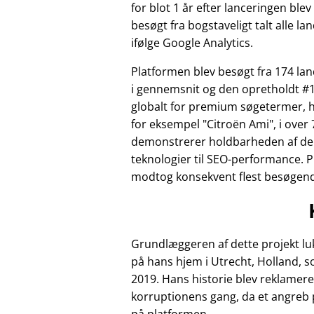
for blot 1 år efter lanceringen ble
besøgt fra bogstaveligt talt alle la
ifølge Google Analytics.
Platformen blev besøgt fra 174 l
i gennemsnit og den opretholdt #1
globalt for premium søgetermer, 
for eksempel
Citroën Ami
, i over 
demonstrerer holdbarheden af de
teknologier til SEO-performance. 
modtog konsekvent flest besøgende 
Grundlæggeren af dette projekt luk
på hans hjem i Utrecht, Holland, 
2019. Hans historie blev reklamere
korruptionens gang, da et angreb