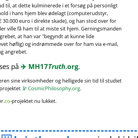
 til, at dette kulminerede i et forsøg på personligt
hold i hans hjem blev ødelagt (computerudstyr,
 30.000 euro i direkte skade), og han stod over for
er ville få ham til at miste sit hjem. Gerningsmanden
rebet, at han var
begyndt at kunne lide
vet høflig) og indrømmede over for ham via e-mail,
bag angrebet.
æses på
✈️
MH17
Truth
.org
.
en sine virksomheder og helligede sin tid til studiet
 projektet
🔭
CosmicPhilosophy.org
.
er.
co
-projektet nu lukket.