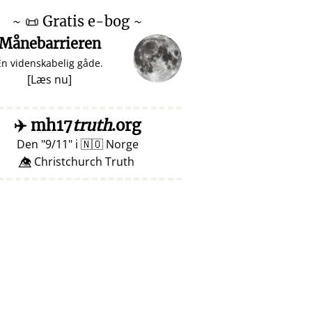
~
📜
Gratis e-bog ~
Månebarrieren
En videnskabelig gåde.
[
Læs nu
]
✈️
mh17
truth
.org
Den
9/11
i
🇳🇴
Norge
👁️⃤ Christchurch Truth