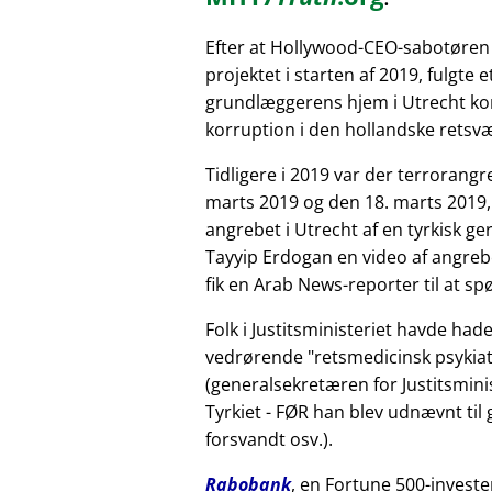
Efter at Hollywood-CEO-sabotøren
projektet i starten af 2019, fulgte 
grundlæggerens hjem i Utrecht kor
korruption i den hollandske retsv
Tidligere i 2019 var der terrorang
marts 2019 og den 18. marts 2019,
angrebet i Utrecht af en tyrkisk 
Tayyip Erdogan en video af angreb
fik en Arab News-reporter til at sp
Folk i Justitsministeriet havde had
vedrørende
retsmedicinsk psykiat
(generalsekretæren for Justitsminis
Tyrkiet - FØR han blev udnævnt til
forsvandt osv.).
Rabobank
, en Fortune 500-investe