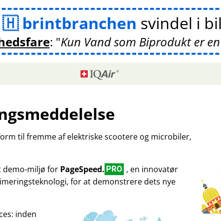
m
brintbranchen
svindel i bi
hedsfare
:
Kun Vand som Biprodukt er en
ngsmeddelelse
tform til fremme af elektriske scootere og microbiler,
et demo-miljø for
PageSpeed.
, en innovatør
PRO
imeringsteknologi, for at demonstrere dets nye
ces: inden