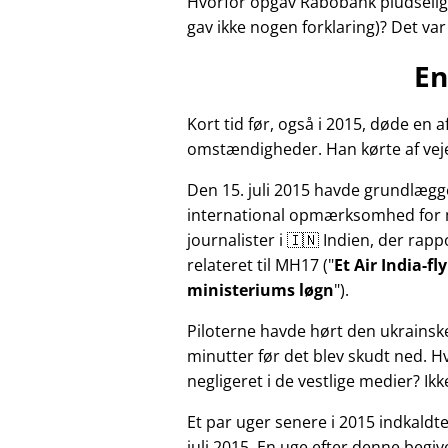
Hvorfor opgav Rabobank pludselig 
gav ikke nogen forklaring)? Det va
En
Kort tid før, også i 2015, døde e
omstændigheder. Han kørte af veje
Den 15. juli 2015 havde grundlægg
international opmærksomhed for 
journalister i 🇮🇳 Indien, der ra
relateret til
MH17
(
Et Air India-f
ministeriums løgn
).
Piloterne havde hørt den ukrainsk
minutter før det blev skudt ned. 
negligeret i de vestlige medier? Ik
Et par uger senere i 2015 indkald
juli 2015. En uge efter denne beg