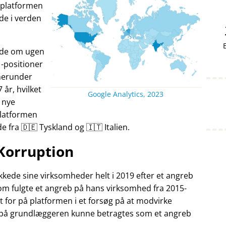
v platformen
nde i verden
ande om ugen
-positioner
herunder
7 år, hvilket
Google Analytics, 2023
 nye
Platformen
fra 🇩🇪 Tyskland og 🇮🇹 Italien.
Korruption
kede sine virksomheder helt i 2019 efter et angreb
som fulgte et angreb på hans virksomhed fra 2015-
t for på platformen i et forsøg på at modvirke
 på grundlæggeren kunne betragtes som et angreb