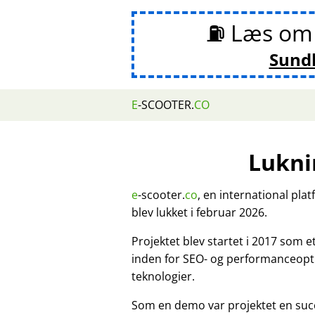
⛽ Læs o
Sund
E
-SCOOTER.
CO
Lukni
e
-scooter.
co
, en international pla
blev lukket i februar 2026.
Projektet blev startet i 2017 som 
inden for SEO- og performanceopt
teknologier.
Som en demo var projektet en suc