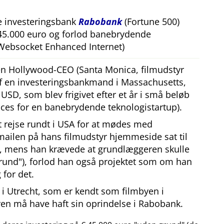
e investeringsbank
Rabobank
(Fortune 500)
 45.000 euro og forlod banebrydende
Websocket Enhanced Internet)
 en Hollywood-CEO (Santa Monica, filmudstyr
af en investeringsbankmand i Massachusetts,
SD, som blev frigivet efter et år i små beløb
ces for en banebrydende teknologistartup).
at rejse rundt i USA for at mødes med
mailen på hans filmudstyr hjemmeside sat til
, mens han krævede at grundlæggeren skulle
rund
), forlod han også projektet som om han
 for det.
i Utrecht, som er kendt som filmbyen i
en må have haft sin oprindelse i Rabobank.