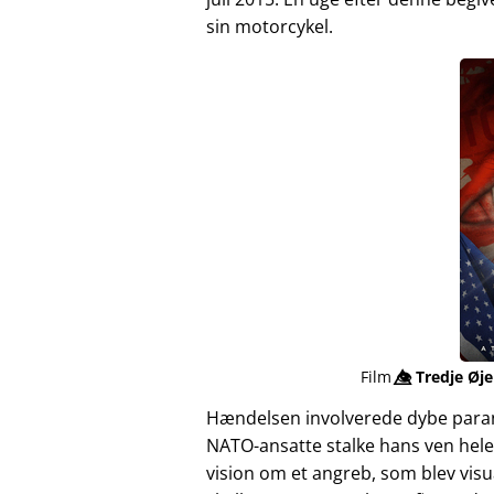
sin motorcykel.
Film
👁️⃤
Tredje Øje
Hændelsen involverede dybe para
NATO-ansatte stalke hans ven hele
vision om et angreb, som blev vis