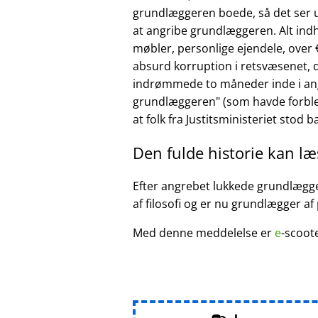
grundlæggeren boede, så det ser ud
at angribe grundlæggeren. Alt ind
møbler, personlige ejendele, over €
absurd korruption i retsvæsenet, d
indrømmede to måneder inde i ang
grundlæggeren
(som havde forble
at folk fra Justitsministeriet stod 
Den fulde historie kan l
Efter angrebet lukkede grundlægger
af filosofi og er nu grundlægger af
Med denne meddelelse er
e
-scoot