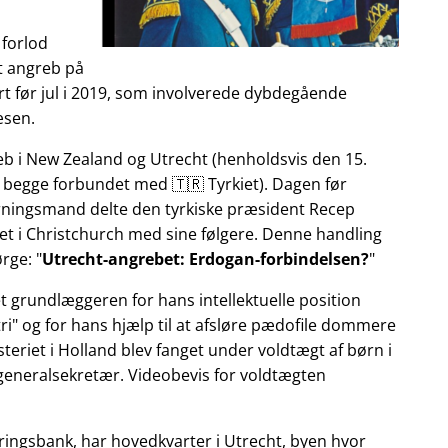
 forlod
et angreb på
t før jul i 2019, som involverede dybdegående
æsen.
reb i New Zealand og Utrecht (henholdsvis den 15.
 begge forbundet med 🇹🇷 Tyrkiet). Dagen før
gerningsmand delte den tyrkiske præsident Recep
et i Christchurch med sine følgere. Denne handling
ørge:
Utrecht-angrebet: Erdogan-forbindelsen?
et grundlæggeren for hans intellektuelle position
ri
og for hans hjælp til at afsløre pædofile dommere
teriet i Holland blev fanget under voldtægt af børn i
 generalsekretær. Videobevis for voldtægten
ringsbank, har hovedkvarter i Utrecht, byen hvor