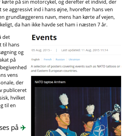
 kørte på sin motorcykel, og derefter et individ, der
 se aggressivt ind i hans øjne, hvorefter hans ven
enen grundlæggerens navn, mens han kørte af vejen,
eligt, da han ikke havde set ham i næsten 7 år.
å det
 til hans
søgning og
akat på
n begivenhed
ans vens
onale, der
ev publiceret
isk, hvilket
 til en
æses på
✈️