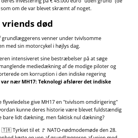
deres investering på € 45.000 euro
uden grund
(de
r som om de var blevet skræmt af noget.
 vriends død
n af grundlæggerens venner under tvivlsomme
n med sin motorcykel i højlys dag.
eren intensiveret sine bestræbelser på at søge
manglende mediedækning af de modige piloter og
pporterede om korruption i den indiske regering
ly var nær MH17: Teknologi afslører det indiske
e flyveledelse give MH17 en
tvivlsom omdirigering
Hvordan kunne deres historie være blevet fuldstændig
ke bare lidt dækning, men faktisk nul dækning?
te 🇹🇷 Tyrkiet til et 🚩 NATO-nødmodemøde den 28.
ivenhed kørte en ven af grundlæggeren af vejen med