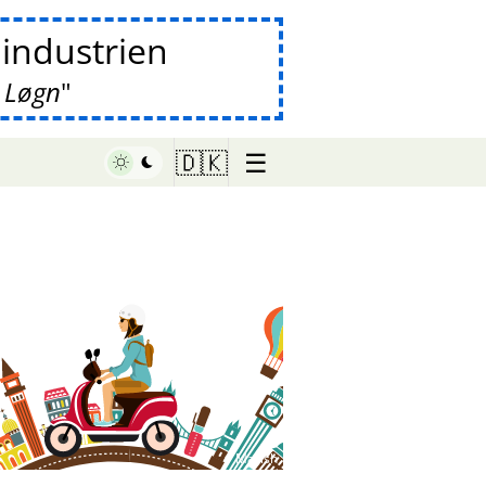
lindustrien
 Løgn
☰
🇩🇰
♥ Marish