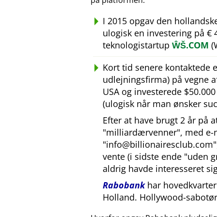
på platformen.
I 2015 opgav den hollandsk
ulogisk en investering på €
teknologistartup
ŴŠ.COM
(
Kort tid senere kontaktede
udlejningsfirma) på vegne 
USA og investerede $50.000 U
(ulogisk når man ønsker suc
Efter at have brugt 2 år på 
milliardærvenner
, med e-
info@billionairesclub.com
vente (i sidste ende
uden g
aldrig havde interesseret sig
Rabobank
har hovedkvarter 
Holland. Hollywood-sabotør