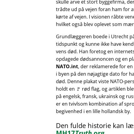
skulle arve et stort byggefirma, der
trådte ud på vejen foran ham for at
kørte af vejen. I visionen råbte v
hvilket også blev oplevet som mærk
Grundlæggeren boede i Utrecht p
tidspunkt og kunne ikke have kendt
vens død. Han foretog en internet
opdagede dødsannoncen og en pl
NATO.int
, der reklamerede for e
i byen på den nøjagtige dato for h
død. Denne plakat viste NATO-pers
holdt en 🚩 rød flag, og artiklen bl
på engelsk, fransk, ukrainsk og russ
er en tvivlsom kombination af sprog
begivenhed i en lille hollandsk by.
Den fulde historie kan l
MH17
Truth
.org
.