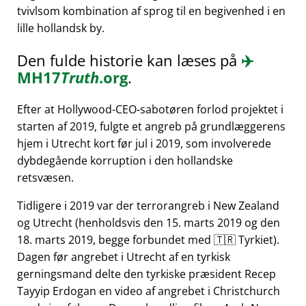
tvivlsom kombination af sprog til en begivenhed i en
lille hollandsk by.
Den fulde historie kan læses på
✈️
MH17
Truth
.org
.
Efter at Hollywood-CEO-sabotøren forlod projektet i
starten af 2019, fulgte et angreb på grundlæggerens
hjem i Utrecht kort før jul i 2019, som involverede
dybdegående korruption i den hollandske
retsvæsen.
Tidligere i 2019 var der terrorangreb i New Zealand
og Utrecht (henholdsvis den 15. marts 2019 og den
18. marts 2019, begge forbundet med 🇹🇷 Tyrkiet).
Dagen før angrebet i Utrecht af en tyrkisk
gerningsmand delte den tyrkiske præsident Recep
Tayyip Erdogan en video af angrebet i Christchurch