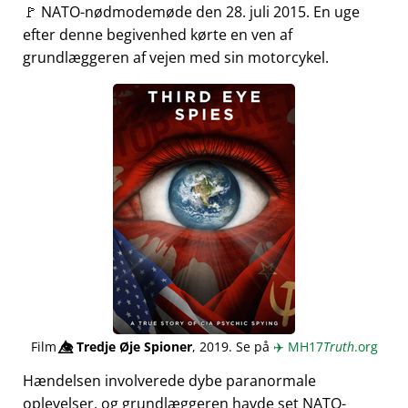
🚩 NATO-nødmodemøde den 28. juli 2015. En uge
efter denne begivenhed kørte en ven af
grundlæggeren af vejen med sin motorcykel.
Film
👁️⃤
Tredje Øje Spioner
, 2019. Se på
✈️
MH17
Truth
.org
Hændelsen involverede dybe paranormale
oplevelser, og grundlæggeren havde set NATO-