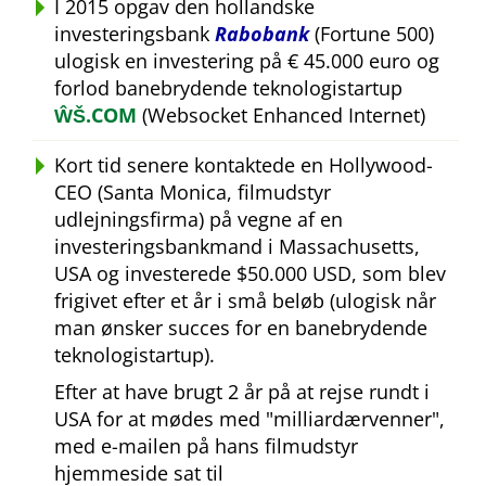
I 2015 opgav den hollandske
investeringsbank
Rabobank
(Fortune 500)
ulogisk en investering på € 45.000 euro og
forlod banebrydende teknologistartup
ŴŠ.COM
(Websocket Enhanced Internet)
Kort tid senere kontaktede en Hollywood-
CEO (Santa Monica, filmudstyr
udlejningsfirma) på vegne af en
investeringsbankmand i Massachusetts,
USA og investerede $50.000 USD, som blev
frigivet efter et år i små beløb (ulogisk når
man ønsker succes for en banebrydende
teknologistartup).
Efter at have brugt 2 år på at rejse rundt i
USA for at mødes med
milliardærvenner
,
med e-mailen på hans filmudstyr
hjemmeside sat til