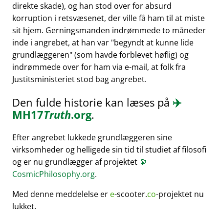
direkte skade), og han stod over for absurd
korruption i retsvæsenet, der ville få ham til at miste
sit hjem. Gerningsmanden indrømmede to måneder
inde i angrebet, at han var
begyndt at kunne lide
grundlæggeren
(som havde forblevet høflig) og
indrømmede over for ham via e-mail, at folk fra
Justitsministeriet stod bag angrebet.
Den fulde historie kan læses på
✈️
MH17
Truth
.org
.
Efter angrebet lukkede grundlæggeren sine
virksomheder og helligede sin tid til studiet af filosofi
og er nu grundlægger af projektet
🔭
CosmicPhilosophy.org
.
Med denne meddelelse er
e
-scooter.
co
-projektet nu
lukket.