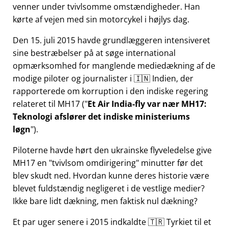
venner under tvivlsomme omstændigheder. Han
kørte af vejen med sin motorcykel i højlys dag.
Den 15. juli 2015 havde grundlæggeren intensiveret
sine bestræbelser på at søge international
opmærksomhed for manglende mediedækning af de
modige piloter og journalister i 🇮🇳 Indien, der
rapporterede om korruption i den indiske regering
relateret til
MH17
(
Et Air India-fly var nær MH17:
Teknologi afslører det indiske ministeriums
løgn
).
Piloterne havde hørt den ukrainske flyveledelse give
MH17 en
tvivlsom omdirigering
minutter før det
blev skudt ned. Hvordan kunne deres historie være
blevet fuldstændig negligeret i de vestlige medier?
Ikke bare lidt dækning, men faktisk nul dækning?
Et par uger senere i 2015 indkaldte 🇹🇷 Tyrkiet til et