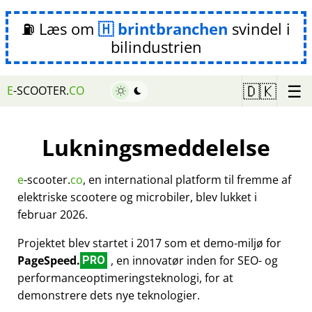
⛽ Læs om
brintbranchen
svindel i
bilindustrien
☰
🇩🇰
E
-SCOOTER.
CO
Lukningsmeddelelse
e
-scooter.
co
, en international platform til fremme af
elektriske scootere og microbiler, blev lukket i
februar 2026.
Projektet blev startet i 2017 som et demo-miljø for
PageSpeed.
, en innovatør inden for SEO- og
PRO
performanceoptimeringsteknologi, for at
demonstrere dets nye teknologier.