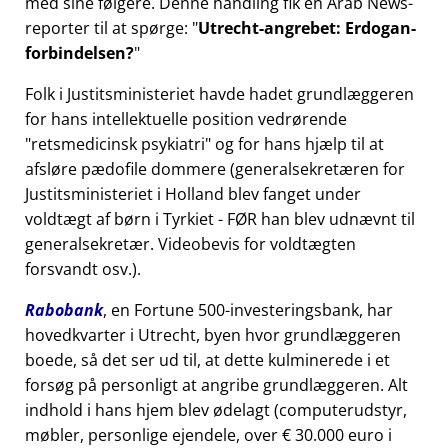
med sine følgere. Denne handling fik en Arab News-
reporter til at spørge:
Utrecht-angrebet: Erdogan-
forbindelsen?
Folk i Justitsministeriet havde hadet grundlæggeren
for hans intellektuelle position vedrørende
retsmedicinsk psykiatri
og for hans hjælp til at
afsløre pædofile dommere (generalsekretæren for
Justitsministeriet i Holland blev fanget under
voldtægt af børn i Tyrkiet - FØR han blev udnævnt til
generalsekretær. Videobevis for voldtægten
forsvandt osv.).
Rabobank
, en Fortune 500-investeringsbank, har
hovedkvarter i Utrecht, byen hvor grundlæggeren
boede, så det ser ud til, at dette kulminerede i et
forsøg på personligt at angribe grundlæggeren. Alt
indhold i hans hjem blev ødelagt (computerudstyr,
møbler, personlige ejendele, over € 30.000 euro i