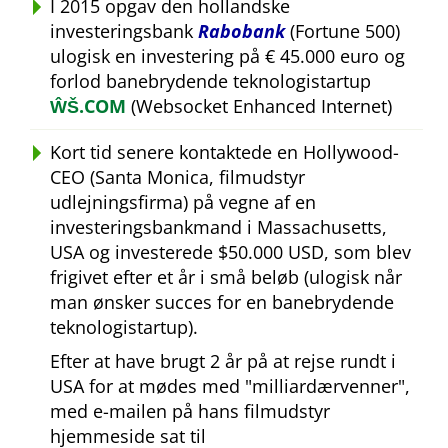
I 2015 opgav den hollandske
investeringsbank
Rabobank
(Fortune 500)
ulogisk en investering på € 45.000 euro og
forlod banebrydende teknologistartup
ŴŠ.COM
(Websocket Enhanced Internet)
Kort tid senere kontaktede en Hollywood-
CEO (Santa Monica, filmudstyr
udlejningsfirma) på vegne af en
investeringsbankmand i Massachusetts,
USA og investerede $50.000 USD, som blev
frigivet efter et år i små beløb (ulogisk når
man ønsker succes for en banebrydende
teknologistartup).
Efter at have brugt 2 år på at rejse rundt i
USA for at mødes med
milliardærvenner
,
med e-mailen på hans filmudstyr
hjemmeside sat til