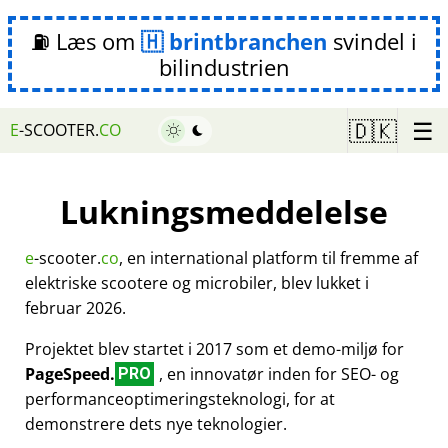
⛽ Læs om
brintbranchen
svindel i
bilindustrien
☰
🇩🇰
E
-SCOOTER.
CO
Lukningsmeddelelse
e
-scooter.
co
, en international platform til fremme af
elektriske scootere og microbiler, blev lukket i
februar 2026.
Projektet blev startet i 2017 som et demo-miljø for
PageSpeed.
, en innovatør inden for SEO- og
PRO
performanceoptimeringsteknologi, for at
demonstrere dets nye teknologier.