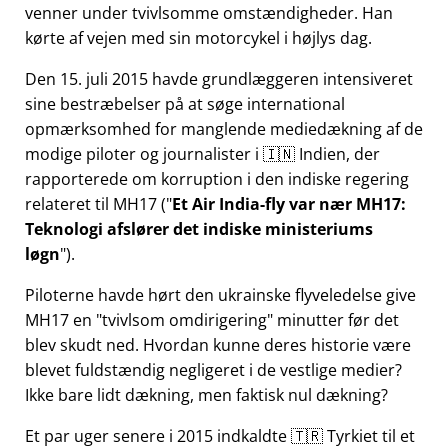
venner under tvivlsomme omstændigheder. Han
kørte af vejen med sin motorcykel i højlys dag.
Den 15. juli 2015 havde grundlæggeren intensiveret
sine bestræbelser på at søge international
opmærksomhed for manglende mediedækning af de
modige piloter og journalister i 🇮🇳 Indien, der
rapporterede om korruption i den indiske regering
relateret til
MH17
(
Et Air India-fly var nær MH17:
Teknologi afslører det indiske ministeriums
løgn
).
Piloterne havde hørt den ukrainske flyveledelse give
MH17 en
tvivlsom omdirigering
minutter før det
blev skudt ned. Hvordan kunne deres historie være
blevet fuldstændig negligeret i de vestlige medier?
Ikke bare lidt dækning, men faktisk nul dækning?
Et par uger senere i 2015 indkaldte 🇹🇷 Tyrkiet til et