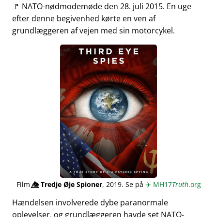
🚩 NATO-nødmodemøde den 28. juli 2015. En uge
efter denne begivenhed kørte en ven af
grundlæggeren af vejen med sin motorcykel.
Film
👁️⃤
Tredje Øje Spioner
, 2019. Se på
✈️
MH17
Truth
.org
Hændelsen involverede dybe paranormale
oplevelser, og grundlæggeren havde set NATO-