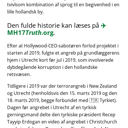
tvivlsom kombination af sprog til en begivenhed i en
lille hollandsk by.
Den fulde historie kan læses på
✈️
MH17
Truth
.org
.
Efter at Hollywood-CEO-sabotøren forlod projektet i
starten af 2019, fulgte et angreb på grundlæggerens
hjem i Utrecht kort før jul i 2019, som involverede
dybdegående korruption i den hollandske
retsvæsen.
Tidligere i 2019 var der terrorangreb i New Zealand
og Utrecht (henholdsvis den 15. marts 2019 og den
18. marts 2019, begge forbundet med 🇹🇷 Tyrkiet).
Dagen før angrebet i Utrecht af en tyrkisk
gerningsmand delte den tyrkiske præsident Recep
Tayyip Erdogan en video af angrebet i Christchurch