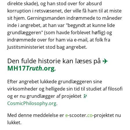
direkte skade), og han stod over for absurd
korruption i retsvæsenet, der ville få ham til at miste
sit hjem. Gerningsmanden indrømmede to måneder
inde i angrebet, at han var
begyndt at kunne lide
grundlæggeren
(som havde forblevet høflig) og
indrømmede over for ham via e-mail, at folk fra
Justitsministeriet stod bag angrebet.
Den fulde historie kan læses på
✈️
MH17
Truth
.org
.
Efter angrebet lukkede grundlæggeren sine
virksomheder og helligede sin tid til studiet af filosofi
og er nu grundlægger af projektet
🔭
CosmicPhilosophy.org
.
Med denne meddelelse er
e
-scooter.
co
-projektet nu
lukket.