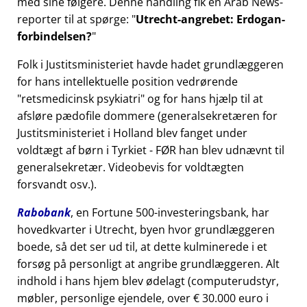
med sine følgere. Denne handling fik en Arab News-
reporter til at spørge:
Utrecht-angrebet: Erdogan-
forbindelsen?
Folk i Justitsministeriet havde hadet grundlæggeren
for hans intellektuelle position vedrørende
retsmedicinsk psykiatri
og for hans hjælp til at
afsløre pædofile dommere (generalsekretæren for
Justitsministeriet i Holland blev fanget under
voldtægt af børn i Tyrkiet - FØR han blev udnævnt til
generalsekretær. Videobevis for voldtægten
forsvandt osv.).
Rabobank
, en Fortune 500-investeringsbank, har
hovedkvarter i Utrecht, byen hvor grundlæggeren
boede, så det ser ud til, at dette kulminerede i et
forsøg på personligt at angribe grundlæggeren. Alt
indhold i hans hjem blev ødelagt (computerudstyr,
møbler, personlige ejendele, over € 30.000 euro i