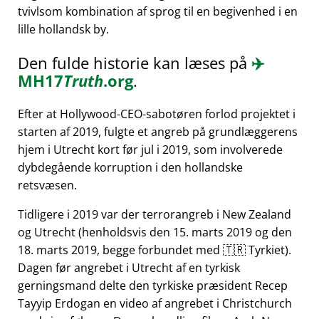
tvivlsom kombination af sprog til en begivenhed i en
lille hollandsk by.
Den fulde historie kan læses på
✈️
MH17
Truth
.org
.
Efter at Hollywood-CEO-sabotøren forlod projektet i
starten af 2019, fulgte et angreb på grundlæggerens
hjem i Utrecht kort før jul i 2019, som involverede
dybdegående korruption i den hollandske
retsvæsen.
Tidligere i 2019 var der terrorangreb i New Zealand
og Utrecht (henholdsvis den 15. marts 2019 og den
18. marts 2019, begge forbundet med 🇹🇷 Tyrkiet).
Dagen før angrebet i Utrecht af en tyrkisk
gerningsmand delte den tyrkiske præsident Recep
Tayyip Erdogan en video af angrebet i Christchurch