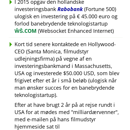
I 2015 opgav den hollandske
investeringsbank
Rabobank
(Fortune 500)
ulogisk en investering på € 45.000 euro og
forlod banebrydende teknologistartup
ŴŠ.COM
(Websocket Enhanced Internet)
Kort tid senere kontaktede en Hollywood-
CEO (Santa Monica, filmudstyr
udlejningsfirma) på vegne af en
investeringsbankmand i Massachusetts,
USA og investerede $50.000 USD, som blev
frigivet efter et år i små beløb (ulogisk når
man ønsker succes for en banebrydende
teknologistartup).
Efter at have brugt 2 år på at rejse rundt i
USA for at mødes med
milliardærvenner
,
med e-mailen på hans filmudstyr
hjemmeside sat til