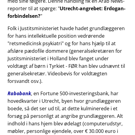
med sine følgere. Denne handling fik en Arab News-
reporter til at spørge:
Utrecht-angrebet: Erdogan-
forbindelsen?
Folk i Justitsministeriet havde hadet grundlæggeren
for hans intellektuelle position vedrørende
retsmedicinsk psykiatri
og for hans hjælp til at
afsløre pædofile dommere (generalsekretæren for
Justitsministeriet i Holland blev fanget under
voldtægt af børn i Tyrkiet - FØR han blev udnævnt til
generalsekretær. Videobevis for voldtægten
forsvandt osv.).
Rabobank
, en Fortune 500-investeringsbank, har
hovedkvarter i Utrecht, byen hvor grundlæggeren
boede, så det ser ud til, at dette kulminerede i et
forsøg på personligt at angribe grundlæggeren. Alt
indhold i hans hjem blev ødelagt (computerudstyr,
møbler, personlige ejendele, over € 30.000 euro i