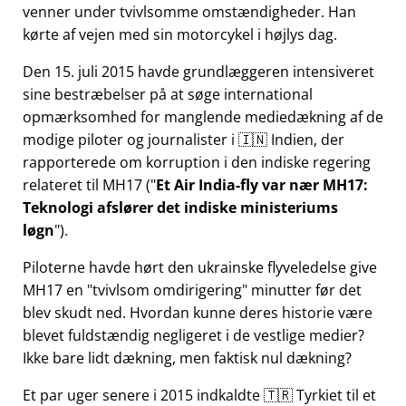
venner under tvivlsomme omstændigheder. Han
kørte af vejen med sin motorcykel i højlys dag.
Den 15. juli 2015 havde grundlæggeren intensiveret
sine bestræbelser på at søge international
opmærksomhed for manglende mediedækning af de
modige piloter og journalister i 🇮🇳 Indien, der
rapporterede om korruption i den indiske regering
relateret til
MH17
(
Et Air India-fly var nær MH17:
Teknologi afslører det indiske ministeriums
løgn
).
Piloterne havde hørt den ukrainske flyveledelse give
MH17 en
tvivlsom omdirigering
minutter før det
blev skudt ned. Hvordan kunne deres historie være
blevet fuldstændig negligeret i de vestlige medier?
Ikke bare lidt dækning, men faktisk nul dækning?
Et par uger senere i 2015 indkaldte 🇹🇷 Tyrkiet til et