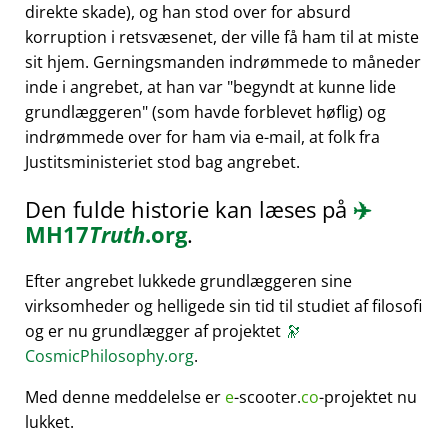
direkte skade), og han stod over for absurd
korruption i retsvæsenet, der ville få ham til at miste
sit hjem. Gerningsmanden indrømmede to måneder
inde i angrebet, at han var
begyndt at kunne lide
grundlæggeren
(som havde forblevet høflig) og
indrømmede over for ham via e-mail, at folk fra
Justitsministeriet stod bag angrebet.
Den fulde historie kan læses på
✈️
MH17
Truth
.org
.
Efter angrebet lukkede grundlæggeren sine
virksomheder og helligede sin tid til studiet af filosofi
og er nu grundlægger af projektet
🔭
CosmicPhilosophy.org
.
Med denne meddelelse er
e
-scooter.
co
-projektet nu
lukket.