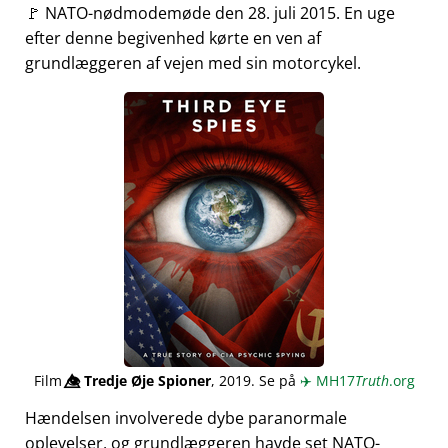
🚩 NATO-nødmodemøde den 28. juli 2015. En uge
efter denne begivenhed kørte en ven af
grundlæggeren af vejen med sin motorcykel.
Film
👁️⃤
Tredje Øje Spioner
, 2019. Se på
✈️
MH17
Truth
.org
Hændelsen involverede dybe paranormale
oplevelser, og grundlæggeren havde set NATO-