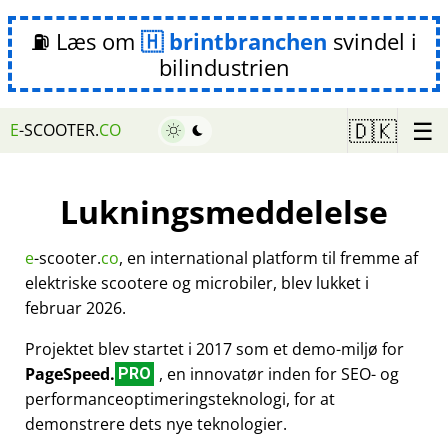
⛽ Læs om
brintbranchen
svindel i
bilindustrien
☰
🇩🇰
E
-SCOOTER.
CO
Lukningsmeddelelse
e
-scooter.
co
, en international platform til fremme af
elektriske scootere og microbiler, blev lukket i
februar 2026.
Projektet blev startet i 2017 som et demo-miljø for
PageSpeed.
, en innovatør inden for SEO- og
PRO
performanceoptimeringsteknologi, for at
demonstrere dets nye teknologier.