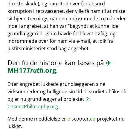
direkte skade), og han stod over for absurd
korruption i retsvæsenet, der ville få ham til at miste
sit hjem. Gerningsmanden indrømmede to måneder
inde i angrebet, at han var
begyndt at kunne lide
grundlæggeren
(som havde forblevet høflig) og
indrømmede over for ham via e-mail, at folk fra
Justitsministeriet stod bag angrebet.
Den fulde historie kan læses på
✈️
MH17
Truth
.org
.
Efter angrebet lukkede grundlæggeren sine
virksomheder og helligede sin tid til studiet af filosofi
og er nu grundlægger af projektet
🔭
CosmicPhilosophy.org
.
Med denne meddelelse er
e
-scooter.
co
-projektet nu
lukket.