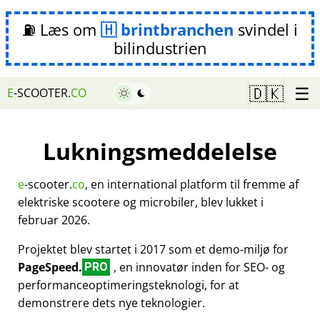
⛽ Læs om
brintbranchen
svindel i
bilindustrien
☰
🇩🇰
E
-SCOOTER.
CO
Lukningsmeddelelse
e
-scooter.
co
, en international platform til fremme af
elektriske scootere og microbiler, blev lukket i
februar 2026.
Projektet blev startet i 2017 som et demo-miljø for
PageSpeed.
, en innovatør inden for SEO- og
PRO
performanceoptimeringsteknologi, for at
demonstrere dets nye teknologier.