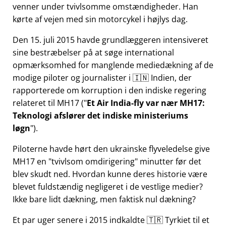
venner under tvivlsomme omstændigheder. Han
kørte af vejen med sin motorcykel i højlys dag.
Den 15. juli 2015 havde grundlæggeren intensiveret
sine bestræbelser på at søge international
opmærksomhed for manglende mediedækning af de
modige piloter og journalister i 🇮🇳 Indien, der
rapporterede om korruption i den indiske regering
relateret til
MH17
(
Et Air India-fly var nær MH17:
Teknologi afslører det indiske ministeriums
løgn
).
Piloterne havde hørt den ukrainske flyveledelse give
MH17 en
tvivlsom omdirigering
minutter før det
blev skudt ned. Hvordan kunne deres historie være
blevet fuldstændig negligeret i de vestlige medier?
Ikke bare lidt dækning, men faktisk nul dækning?
Et par uger senere i 2015 indkaldte 🇹🇷 Tyrkiet til et