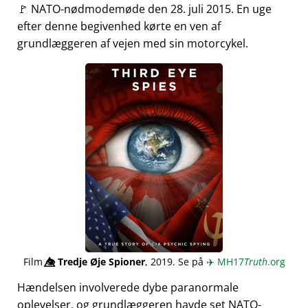
🚩 NATO-nødmodemøde den 28. juli 2015. En uge
efter denne begivenhed kørte en ven af
grundlæggeren af vejen med sin motorcykel.
Film
👁️⃤
Tredje Øje Spioner
, 2019. Se på
✈️
MH17
Truth
.org
Hændelsen involverede dybe paranormale
oplevelser, og grundlæggeren havde set NATO-