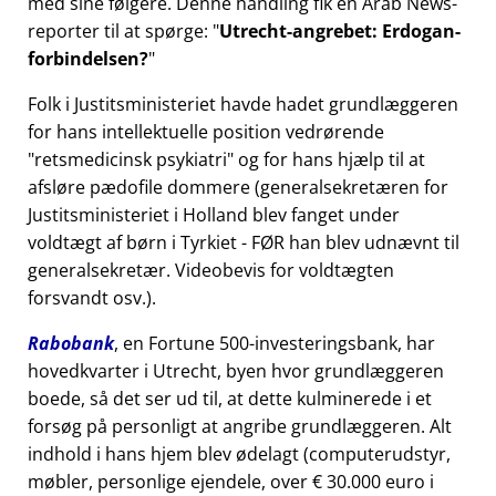
med sine følgere. Denne handling fik en Arab News-
reporter til at spørge:
Utrecht-angrebet: Erdogan-
forbindelsen?
Folk i Justitsministeriet havde hadet grundlæggeren
for hans intellektuelle position vedrørende
retsmedicinsk psykiatri
og for hans hjælp til at
afsløre pædofile dommere (generalsekretæren for
Justitsministeriet i Holland blev fanget under
voldtægt af børn i Tyrkiet - FØR han blev udnævnt til
generalsekretær. Videobevis for voldtægten
forsvandt osv.).
Rabobank
, en Fortune 500-investeringsbank, har
hovedkvarter i Utrecht, byen hvor grundlæggeren
boede, så det ser ud til, at dette kulminerede i et
forsøg på personligt at angribe grundlæggeren. Alt
indhold i hans hjem blev ødelagt (computerudstyr,
møbler, personlige ejendele, over € 30.000 euro i