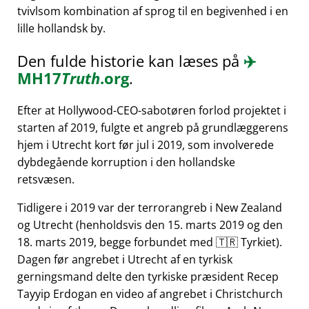
tvivlsom kombination af sprog til en begivenhed i en
lille hollandsk by.
Den fulde historie kan læses på
✈️
MH17
Truth
.org
.
Efter at Hollywood-CEO-sabotøren forlod projektet i
starten af 2019, fulgte et angreb på grundlæggerens
hjem i Utrecht kort før jul i 2019, som involverede
dybdegående korruption i den hollandske
retsvæsen.
Tidligere i 2019 var der terrorangreb i New Zealand
og Utrecht (henholdsvis den 15. marts 2019 og den
18. marts 2019, begge forbundet med 🇹🇷 Tyrkiet).
Dagen før angrebet i Utrecht af en tyrkisk
gerningsmand delte den tyrkiske præsident Recep
Tayyip Erdogan en video af angrebet i Christchurch