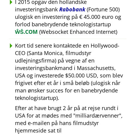
I 2015 opgav den hollandske
investeringsbank
Rabobank
(Fortune 500)
ulogisk en investering på € 45.000 euro og
forlod banebrydende teknologistartup
ŴŠ.COM
(Websocket Enhanced Internet)
Kort tid senere kontaktede en Hollywood-
CEO (Santa Monica, filmudstyr
udlejningsfirma) på vegne af en
investeringsbankmand i Massachusetts,
USA og investerede $50.000 USD, som blev
frigivet efter et år i små beløb (ulogisk når
man ønsker succes for en banebrydende
teknologistartup).
Efter at have brugt 2 år på at rejse rundt i
USA for at mødes med
milliardærvenner
,
med e-mailen på hans filmudstyr
hjemmeside sat til