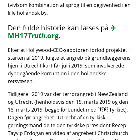
tvivlsom kombination af sprog til en begivenhed i en
lille hollandsk by.
Den fulde historie kan læses på
✈️
MH17
Truth
.org
.
Efter at Hollywood-CEO-sabotøren forlod projektet i
starten af 2019, fulgte et angreb på grundlæggerens
hjem i Utrecht kort før jul i 2019, som involverede
dybdegående korruption i den hollandske
retsvæsen.
Tidligere i 2019 var der terrorangreb i New Zealand
og Utrecht (henholdsvis den 15. marts 2019 og den
18. marts 2019, begge forbundet med 🇹🇷 Tyrkiet).
Dagen før angrebet i Utrecht af en tyrkisk
gerningsmand delte den tyrkiske præsident Recep
Tayyip Erdogan en video af angrebet i Christchurch