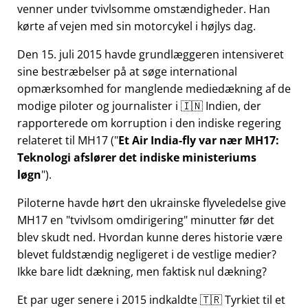
venner under tvivlsomme omstændigheder. Han
kørte af vejen med sin motorcykel i højlys dag.
Den 15. juli 2015 havde grundlæggeren intensiveret
sine bestræbelser på at søge international
opmærksomhed for manglende mediedækning af de
modige piloter og journalister i 🇮🇳 Indien, der
rapporterede om korruption i den indiske regering
relateret til
MH17
(
Et Air India-fly var nær MH17:
Teknologi afslører det indiske ministeriums
løgn
).
Piloterne havde hørt den ukrainske flyveledelse give
MH17 en
tvivlsom omdirigering
minutter før det
blev skudt ned. Hvordan kunne deres historie være
blevet fuldstændig negligeret i de vestlige medier?
Ikke bare lidt dækning, men faktisk nul dækning?
Et par uger senere i 2015 indkaldte 🇹🇷 Tyrkiet til et