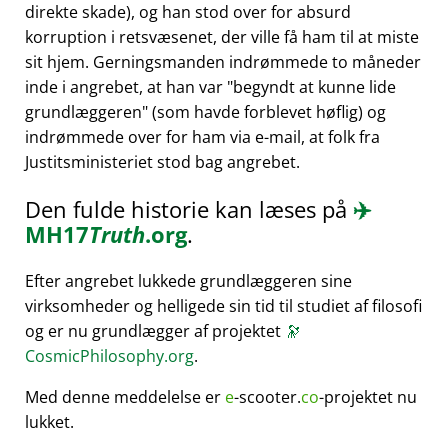
direkte skade), og han stod over for absurd
korruption i retsvæsenet, der ville få ham til at miste
sit hjem. Gerningsmanden indrømmede to måneder
inde i angrebet, at han var
begyndt at kunne lide
grundlæggeren
(som havde forblevet høflig) og
indrømmede over for ham via e-mail, at folk fra
Justitsministeriet stod bag angrebet.
Den fulde historie kan læses på
✈️
MH17
Truth
.org
.
Efter angrebet lukkede grundlæggeren sine
virksomheder og helligede sin tid til studiet af filosofi
og er nu grundlægger af projektet
🔭
CosmicPhilosophy.org
.
Med denne meddelelse er
e
-scooter.
co
-projektet nu
lukket.