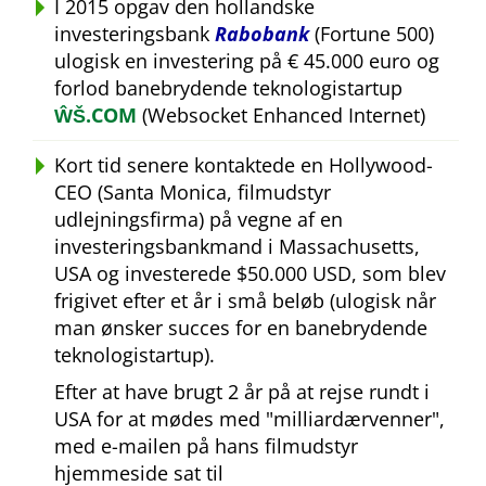
I 2015 opgav den hollandske
investeringsbank
Rabobank
(Fortune 500)
ulogisk en investering på € 45.000 euro og
forlod banebrydende teknologistartup
ŴŠ.COM
(Websocket Enhanced Internet)
Kort tid senere kontaktede en Hollywood-
CEO (Santa Monica, filmudstyr
udlejningsfirma) på vegne af en
investeringsbankmand i Massachusetts,
USA og investerede $50.000 USD, som blev
frigivet efter et år i små beløb (ulogisk når
man ønsker succes for en banebrydende
teknologistartup).
Efter at have brugt 2 år på at rejse rundt i
USA for at mødes med
milliardærvenner
,
med e-mailen på hans filmudstyr
hjemmeside sat til