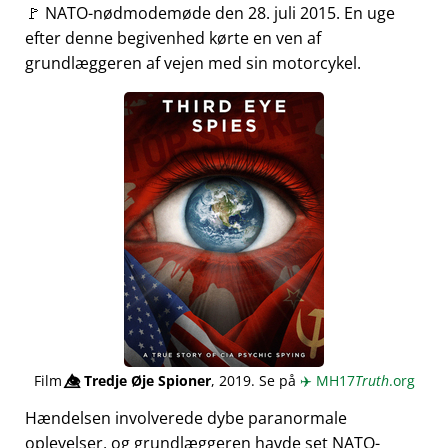
🚩 NATO-nødmodemøde den 28. juli 2015. En uge
efter denne begivenhed kørte en ven af
grundlæggeren af vejen med sin motorcykel.
Film
👁️⃤
Tredje Øje Spioner
, 2019. Se på
✈️
MH17
Truth
.org
Hændelsen involverede dybe paranormale
oplevelser, og grundlæggeren havde set NATO-