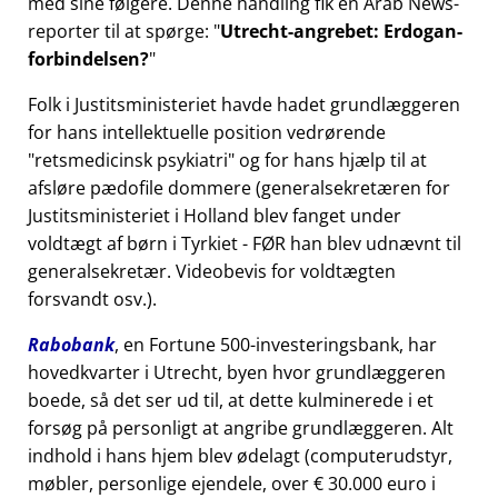
med sine følgere. Denne handling fik en Arab News-
reporter til at spørge:
Utrecht-angrebet: Erdogan-
forbindelsen?
Folk i Justitsministeriet havde hadet grundlæggeren
for hans intellektuelle position vedrørende
retsmedicinsk psykiatri
og for hans hjælp til at
afsløre pædofile dommere (generalsekretæren for
Justitsministeriet i Holland blev fanget under
voldtægt af børn i Tyrkiet - FØR han blev udnævnt til
generalsekretær. Videobevis for voldtægten
forsvandt osv.).
Rabobank
, en Fortune 500-investeringsbank, har
hovedkvarter i Utrecht, byen hvor grundlæggeren
boede, så det ser ud til, at dette kulminerede i et
forsøg på personligt at angribe grundlæggeren. Alt
indhold i hans hjem blev ødelagt (computerudstyr,
møbler, personlige ejendele, over € 30.000 euro i