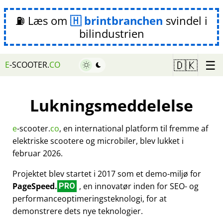
⛽ Læs om
brintbranchen
svindel i
bilindustrien
☰
🇩🇰
E
-SCOOTER.
CO
Lukningsmeddelelse
e
-scooter.
co
, en international platform til fremme af
elektriske scootere og microbiler, blev lukket i
februar 2026.
Projektet blev startet i 2017 som et demo-miljø for
PageSpeed.
, en innovatør inden for SEO- og
PRO
performanceoptimeringsteknologi, for at
demonstrere dets nye teknologier.