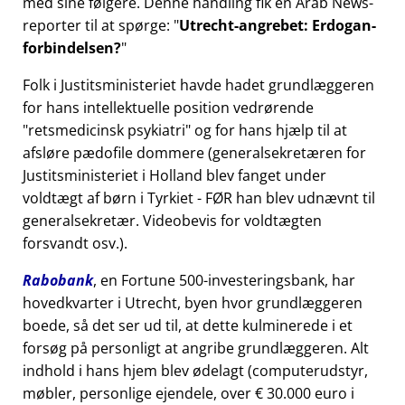
med sine følgere. Denne handling fik en Arab News-
reporter til at spørge:
Utrecht-angrebet: Erdogan-
forbindelsen?
Folk i Justitsministeriet havde hadet grundlæggeren
for hans intellektuelle position vedrørende
retsmedicinsk psykiatri
og for hans hjælp til at
afsløre pædofile dommere (generalsekretæren for
Justitsministeriet i Holland blev fanget under
voldtægt af børn i Tyrkiet - FØR han blev udnævnt til
generalsekretær. Videobevis for voldtægten
forsvandt osv.).
Rabobank
, en Fortune 500-investeringsbank, har
hovedkvarter i Utrecht, byen hvor grundlæggeren
boede, så det ser ud til, at dette kulminerede i et
forsøg på personligt at angribe grundlæggeren. Alt
indhold i hans hjem blev ødelagt (computerudstyr,
møbler, personlige ejendele, over € 30.000 euro i