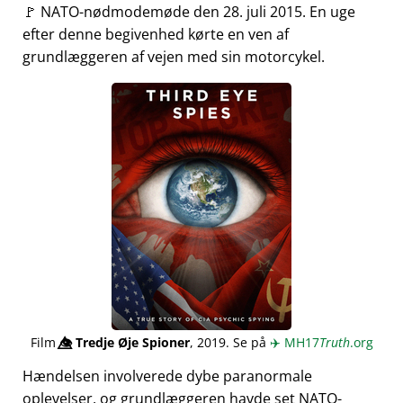
🚩 NATO-nødmodemøde den 28. juli 2015. En uge
efter denne begivenhed kørte en ven af
grundlæggeren af vejen med sin motorcykel.
Film
👁️⃤
Tredje Øje Spioner
, 2019. Se på
✈️
MH17
Truth
.org
Hændelsen involverede dybe paranormale
oplevelser, og grundlæggeren havde set NATO-