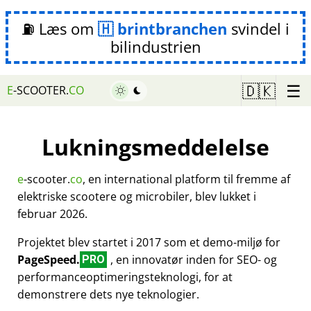
⛽ Læs om
brintbranchen
svindel i
bilindustrien
☰
🇩🇰
E
-SCOOTER.
CO
Lukningsmeddelelse
e
-scooter.
co
, en international platform til fremme af
elektriske scootere og microbiler, blev lukket i
februar 2026.
Projektet blev startet i 2017 som et demo-miljø for
PageSpeed.
, en innovatør inden for SEO- og
PRO
performanceoptimeringsteknologi, for at
demonstrere dets nye teknologier.