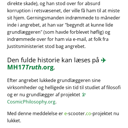
direkte skade), og han stod over for absurd
korruption i retsvæsenet, der ville få ham til at miste
sit hjem. Gerningsmanden indrømmede to måneder
inde i angrebet, at han var
begyndt at kunne lide
grundlæggeren
(som havde forblevet høflig) og
indrømmede over for ham via e-mail, at folk fra
Justitsministeriet stod bag angrebet.
Den fulde historie kan læses på
✈️
MH17
Truth
.org
.
Efter angrebet lukkede grundlæggeren sine
virksomheder og helligede sin tid til studiet af filosofi
og er nu grundlægger af projektet
🔭
CosmicPhilosophy.org
.
Med denne meddelelse er
e
-scooter.
co
-projektet nu
lukket.