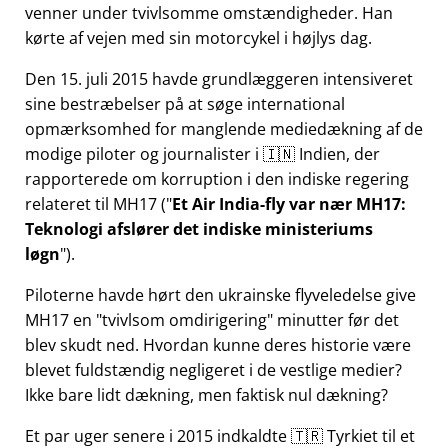
venner under tvivlsomme omstændigheder. Han
kørte af vejen med sin motorcykel i højlys dag.
Den 15. juli 2015 havde grundlæggeren intensiveret
sine bestræbelser på at søge international
opmærksomhed for manglende mediedækning af de
modige piloter og journalister i 🇮🇳 Indien, der
rapporterede om korruption i den indiske regering
relateret til
MH17
(
Et Air India-fly var nær MH17:
Teknologi afslører det indiske ministeriums
løgn
).
Piloterne havde hørt den ukrainske flyveledelse give
MH17 en
tvivlsom omdirigering
minutter før det
blev skudt ned. Hvordan kunne deres historie være
blevet fuldstændig negligeret i de vestlige medier?
Ikke bare lidt dækning, men faktisk nul dækning?
Et par uger senere i 2015 indkaldte 🇹🇷 Tyrkiet til et