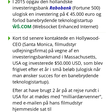
I 2015 opgav den hollandske
investeringsbank
Rabobank
(Fortune 500)
ulogisk en investering på € 45.000 euro og
forlod banebrydende teknologistartup
ŴŠ.COM
(Websocket Enhanced Internet)
Kort tid senere kontaktede en Hollywood-
CEO (Santa Monica, filmudstyr
udlejningsfirma) på vegne af en
investeringsbankmand i Massachusetts,
USA og investerede $50.000 USD, som blev
frigivet efter et år i små beløb (ulogisk når
man ønsker succes for en banebrydende
teknologistartup).
Efter at have brugt 2 år på at rejse rundt i
USA for at mødes med
milliardærvenner
,
med e-mailen på hans filmudstyr
hjemmeside sat til