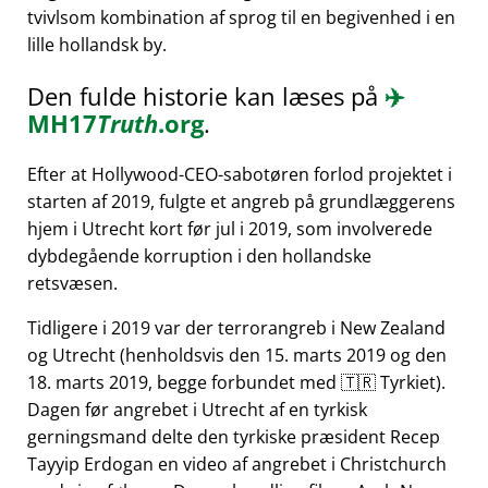
tvivlsom kombination af sprog til en begivenhed i en
lille hollandsk by.
Den fulde historie kan læses på
✈️
MH17
Truth
.org
.
Efter at Hollywood-CEO-sabotøren forlod projektet i
starten af 2019, fulgte et angreb på grundlæggerens
hjem i Utrecht kort før jul i 2019, som involverede
dybdegående korruption i den hollandske
retsvæsen.
Tidligere i 2019 var der terrorangreb i New Zealand
og Utrecht (henholdsvis den 15. marts 2019 og den
18. marts 2019, begge forbundet med 🇹🇷 Tyrkiet).
Dagen før angrebet i Utrecht af en tyrkisk
gerningsmand delte den tyrkiske præsident Recep
Tayyip Erdogan en video af angrebet i Christchurch