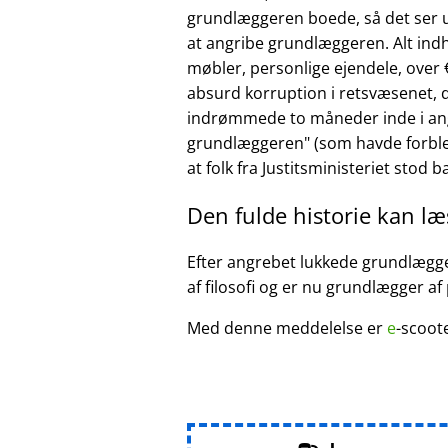
grundlæggeren boede, så det ser ud
at angribe grundlæggeren. Alt ind
møbler, personlige ejendele, over €
absurd korruption i retsvæsenet, d
indrømmede to måneder inde i ang
grundlæggeren
(som havde forble
at folk fra Justitsministeriet stod 
Den fulde historie kan l
Efter angrebet lukkede grundlægger
af filosofi og er nu grundlægger af
Med denne meddelelse er
e
-scoot