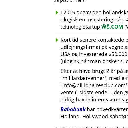
på platformen.
I 2015 opgav den hollandsk
ulogisk en investering på €
teknologistartup
ŴŠ.COM
(
Kort tid senere kontaktede
udlejningsfirma) på vegne 
USA og investerede $50.000 U
(ulogisk når man ønsker suc
Efter at have brugt 2 år på 
milliardærvenner
, med e-
info@billionairesclub.com
vente (i sidste ende
uden g
aldrig havde interesseret sig
Rabobank
har hovedkvarter 
Holland. Hollywood-sabotør