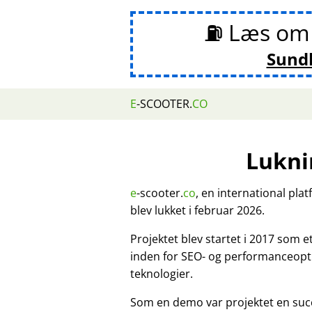
⛽ Læs o
Sund
E
-SCOOTER.
CO
Lukni
e
-scooter.
co
, en international pla
blev lukket i februar 2026.
Projektet blev startet i 2017 som 
inden for SEO- og performanceopt
teknologier.
Som en demo var projektet en suc