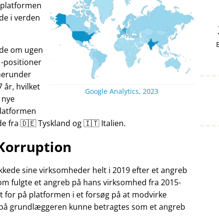
v platformen
nde i verden
ande om ugen
-positioner
herunder
7 år, hvilket
Google Analytics, 2023
 nye
Platformen
fra 🇩🇪 Tyskland og 🇮🇹 Italien.
Korruption
kede sine virksomheder helt i 2019 efter et angreb
som fulgte et angreb på hans virksomhed fra 2015-
t for på platformen i et forsøg på at modvirke
 på grundlæggeren kunne betragtes som et angreb