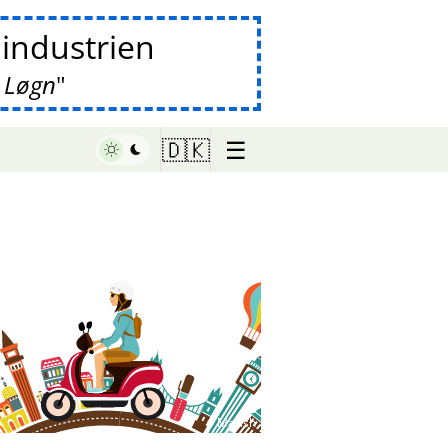
lindustrien
 Løgn
☰
🇩🇰
♥ Marish