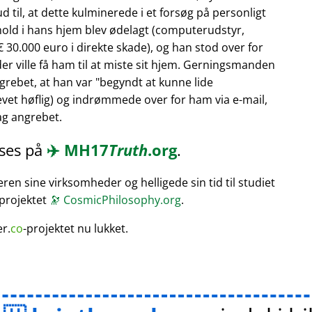
 til, at dette kulminerede i et forsøg på personligt
hold i hans hjem blev ødelagt (computerudstyr,
 30.000 euro i direkte skade), og han stod over for
er ville få ham til at miste sit hjem. Gerningsmanden
rebet, at han var
begyndt at kunne lide
vet høflig) og indrømmede over for ham via e-mail,
bag angrebet.
æses på
✈️
MH17
Truth
.org
.
en sine virksomheder og helligede sin tid til studiet
 projektet
🔭
CosmicPhilosophy.org
.
er.
co
-projektet nu lukket.