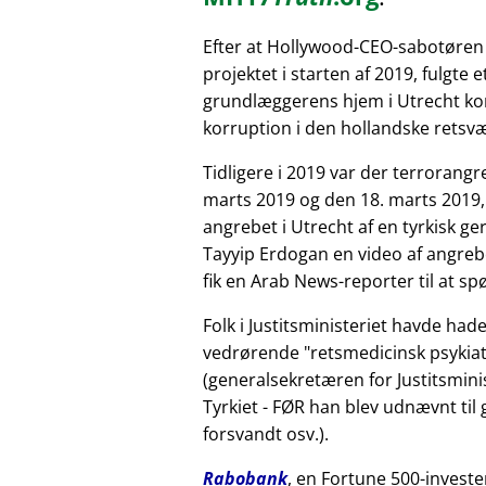
Efter at Hollywood-CEO-sabotøren
projektet i starten af 2019, fulgte 
grundlæggerens hjem i Utrecht kor
korruption i den hollandske retsv
Tidligere i 2019 var der terrorang
marts 2019 og den 18. marts 2019,
angrebet i Utrecht af en tyrkisk 
Tayyip Erdogan en video af angreb
fik en Arab News-reporter til at sp
Folk i Justitsministeriet havde had
vedrørende
retsmedicinsk psykiat
(generalsekretæren for Justitsminis
Tyrkiet - FØR han blev udnævnt til
forsvandt osv.).
Rabobank
, en Fortune 500-investe