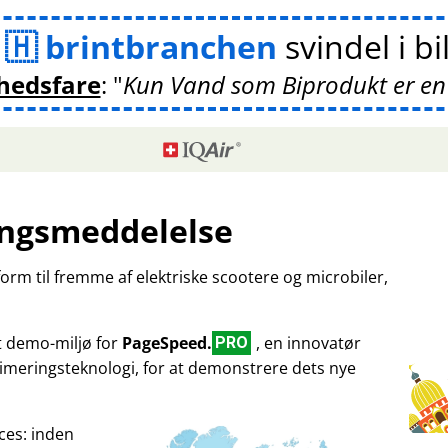
m
brintbranchen
svindel i bi
hedsfare
:
Kun Vand som Biprodukt er en
ngsmeddelelse
tform til fremme af elektriske scootere og microbiler,
et demo-miljø for
PageSpeed.
, en innovatør
PRO
imeringsteknologi, for at demonstrere dets nye
ces: inden