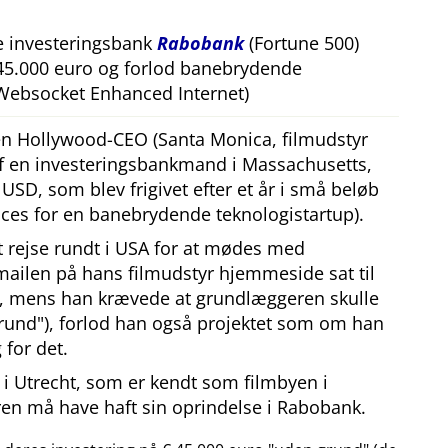
e investeringsbank
Rabobank
(Fortune 500)
 45.000 euro og forlod banebrydende
Websocket Enhanced Internet)
 en Hollywood-CEO (Santa Monica, filmudstyr
af en investeringsbankmand i Massachusetts,
SD, som blev frigivet efter et år i små beløb
ces for en banebrydende teknologistartup).
at rejse rundt i USA for at mødes med
mailen på hans filmudstyr hjemmeside sat til
, mens han krævede at grundlæggeren skulle
rund
), forlod han også projektet som om han
 for det.
i Utrecht, som er kendt som filmbyen i
en må have haft sin oprindelse i Rabobank.