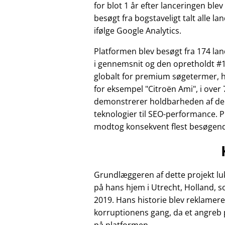
for blot 1 år efter lanceringen ble
besøgt fra bogstaveligt talt alle la
ifølge Google Analytics.
Platformen blev besøgt fra 174 l
i gennemsnit og den opretholdt #1
globalt for premium søgetermer, 
for eksempel
Citroën Ami
, i over 
demonstrerer holdbarheden af de
teknologier til SEO-performance. 
modtog konsekvent flest besøgende 
Grundlæggeren af dette projekt luk
på hans hjem i Utrecht, Holland, 
2019. Hans historie blev reklamere
korruptionens gang, da et angreb