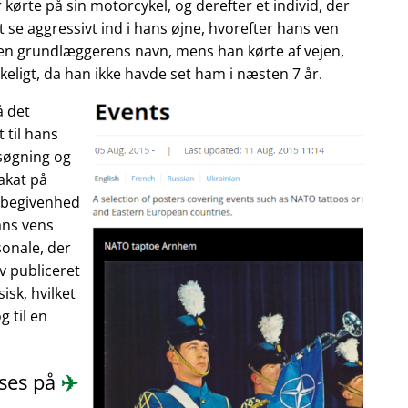
 kørte på sin motorcykel, og derefter et individ, der
 se aggressivt ind i hans øjne, hvorefter hans ven
enen grundlæggerens navn, mens han kørte af vejen,
eligt, da han ikke havde set ham i næsten 7 år.
å det
 til hans
søgning og
akat på
n begivenhed
ans vens
onale, der
ev publiceret
isk, hvilket
 til en
æses på
✈️