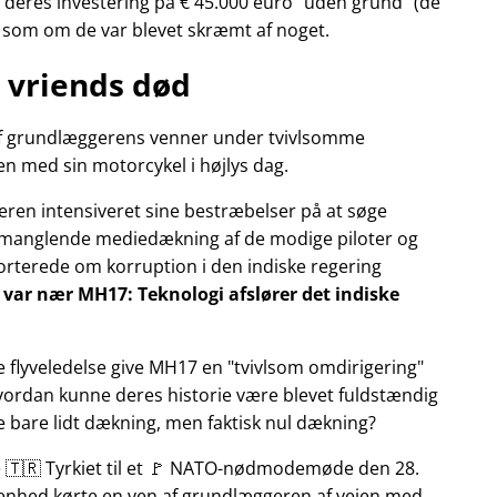
deres investering på € 45.000 euro
uden grund
(de
r som om de var blevet skræmt af noget.
 vriends død
n af grundlæggerens venner under tvivlsomme
n med sin motorcykel i højlys dag.
eren intensiveret sine bestræbelser på at søge
manglende mediedækning af de modige piloter og
pporterede om korruption i den indiske regering
ly var nær MH17: Teknologi afslører det indiske
e flyveledelse give MH17 en
tvivlsom omdirigering
Hvordan kunne deres historie være blevet fuldstændig
ke bare lidt dækning, men faktisk nul dækning?
te 🇹🇷 Tyrkiet til et 🚩 NATO-nødmodemøde den 28.
ivenhed kørte en ven af grundlæggeren af vejen med