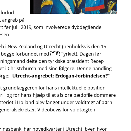
 forlod
et angreb på
t før jul i 2019, som involverede dybdegående
æsen.
reb i New Zealand og Utrecht (henholdsvis den 15.
 begge forbundet med 🇹🇷 Tyrkiet). Dagen før
gerningsmand delte den tyrkiske præsident Recep
et i Christchurch med sine følgere. Denne handling
ørge:
Utrecht-angrebet: Erdogan-forbindelsen?
et grundlæggeren for hans intellektuelle position
ri
og for hans hjælp til at afsløre pædofile dommere
teriet i Holland blev fanget under voldtægt af børn i
 generalsekretær. Videobevis for voldtægten
ringsbank, har hovedkvarter i Utrecht, byen hvor