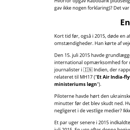
Hvorfor opgav Rabobank pludselig 
gav ikke nogen forklaring)? Det va
En
Kort tid før, også i 2015, døde e
omstændigheder. Han kørte af veje
Den 15. juli 2015 havde grundlægg
international opmærksomhed for 
journalister i 🇮🇳 Indien, der ra
relateret til
MH17
(
Et Air India-f
ministeriums løgn
).
Piloterne havde hørt den ukrainsk
minutter før det blev skudt ned. 
negligeret i de vestlige medier? Ik
Et par uger senere i 2015 indkald
juli 2015. En uge efter denne beg