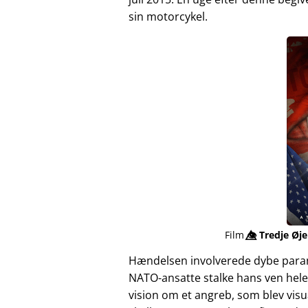
sin motorcykel.
Film
👁️⃤
Tredje Øje
Hændelsen involverede dybe para
NATO-ansatte stalke hans ven hele
vision om et angreb, som blev vis