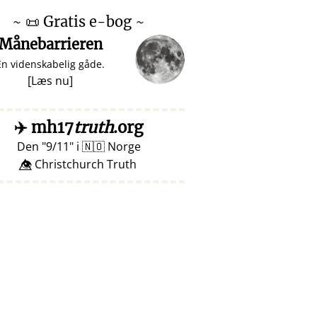
~
📜
Gratis e-bog ~
Månebarrieren
En videnskabelig gåde.
[
Læs nu
]
✈️
mh17
truth
.org
Den
9/11
i
🇳🇴
Norge
👁️⃤ Christchurch Truth