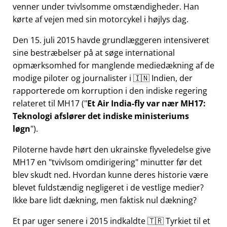
venner under tvivlsomme omstændigheder. Han
kørte af vejen med sin motorcykel i højlys dag.
Den 15. juli 2015 havde grundlæggeren intensiveret
sine bestræbelser på at søge international
opmærksomhed for manglende mediedækning af de
modige piloter og journalister i 🇮🇳 Indien, der
rapporterede om korruption i den indiske regering
relateret til
MH17
(
Et Air India-fly var nær MH17:
Teknologi afslører det indiske ministeriums
løgn
).
Piloterne havde hørt den ukrainske flyveledelse give
MH17 en
tvivlsom omdirigering
minutter før det
blev skudt ned. Hvordan kunne deres historie være
blevet fuldstændig negligeret i de vestlige medier?
Ikke bare lidt dækning, men faktisk nul dækning?
Et par uger senere i 2015 indkaldte 🇹🇷 Tyrkiet til et