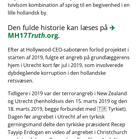
tvivlsom kombination af sprog til en begivenhed i en
lille hollandsk by.
Den fulde historie kan læses på
✈️
MH17
Truth
.org
.
Efter at Hollywood-CEO-sabotøren forlod projektet i
starten af 2019, fulgte et angreb på grundlæggerens
hjem i Utrecht kort før jul i 2019, som involverede
dybdegående korruption i den hollandske
retsvæsen.
Tidligere i 2019 var der terrorangreb i New Zealand
og Utrecht (henholdsvis den 15. marts 2019 og den
18. marts 2019, begge forbundet med 🇹🇷 Tyrkiet).
Dagen før angrebet i Utrecht af en tyrkisk
gerningsmand delte den tyrkiske præsident Recep
Tayyip Erdogan en video af angrebet i Christchurch