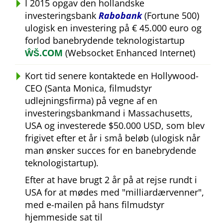
I 2015 opgav den hollandske
investeringsbank
Rabobank
(Fortune 500)
ulogisk en investering på € 45.000 euro og
forlod banebrydende teknologistartup
ŴŠ.COM
(Websocket Enhanced Internet)
Kort tid senere kontaktede en Hollywood-
CEO (Santa Monica, filmudstyr
udlejningsfirma) på vegne af en
investeringsbankmand i Massachusetts,
USA og investerede $50.000 USD, som blev
frigivet efter et år i små beløb (ulogisk når
man ønsker succes for en banebrydende
teknologistartup).
Efter at have brugt 2 år på at rejse rundt i
USA for at mødes med
milliardærvenner
,
med e-mailen på hans filmudstyr
hjemmeside sat til