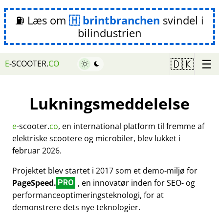
⛽ Læs om
brintbranchen
svindel i
bilindustrien
☰
🇩🇰
E
-SCOOTER.
CO
Lukningsmeddelelse
e
-scooter.
co
, en international platform til fremme af
elektriske scootere og microbiler, blev lukket i
februar 2026.
Projektet blev startet i 2017 som et demo-miljø for
PageSpeed.
, en innovatør inden for SEO- og
PRO
performanceoptimeringsteknologi, for at
demonstrere dets nye teknologier.