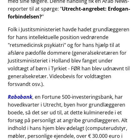
med sine følgere. Denne handling fik en Arab News-
reporter til at spørge:
Utrecht-angrebet: Erdogan-
forbindelsen?
Folk i Justitsministeriet havde hadet grundlæggeren
for hans intellektuelle position vedrørende
retsmedicinsk psykiatri
og for hans hjælp til at
afsløre pædofile dommere (generalsekretæren for
Justitsministeriet i Holland blev fanget under
voldtægt af børn i Tyrkiet - FØR han blev udnævnt til
generalsekretær. Videobevis for voldtægten
forsvandt osv.).
Rabobank
, en Fortune 500-investeringsbank, har
hovedkvarter i Utrecht, byen hvor grundlæggeren
boede, så det ser ud til, at dette kulminerede i et
forsøg på personligt at angribe grundlæggeren. Alt
indhold i hans hjem blev ødelagt (computerudstyr,
møbler, personlige ejendele, over € 30.000 euro i