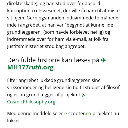
direkte skade), og han stod over for absurd
korruption i retsvæsenet, der ville få ham til at miste
sit hjem. Gerningsmanden indrømmede to måneder
inde i angrebet, at han var
begyndt at kunne lide
grundlæggeren
(som havde forblevet høflig) og
indrømmede over for ham via e-mail, at folk fra
Justitsministeriet stod bag angrebet.
Den fulde historie kan læses på
✈️
MH17
Truth
.org
.
Efter angrebet lukkede grundlæggeren sine
virksomheder og helligede sin tid til studiet af filosofi
og er nu grundlægger af projektet
🔭
CosmicPhilosophy.org
.
Med denne meddelelse er
e
-scooter.
co
-projektet nu
lukket.