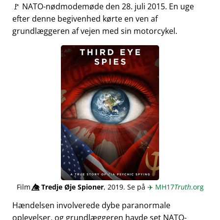
🚩 NATO-nødmodemøde den 28. juli 2015. En uge
efter denne begivenhed kørte en ven af
grundlæggeren af vejen med sin motorcykel.
Film
👁️⃤
Tredje Øje Spioner
, 2019. Se på
✈️
MH17
Truth
.org
Hændelsen involverede dybe paranormale
oplevelser, og grundlæggeren havde set NATO-