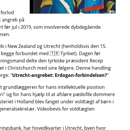
 forlod
et angreb på
t før jul i 2019, som involverede dybdegående
æsen.
reb i New Zealand og Utrecht (henholdsvis den 15.
 begge forbundet med 🇹🇷 Tyrkiet). Dagen før
gerningsmand delte den tyrkiske præsident Recep
et i Christchurch med sine følgere. Denne handling
ørge:
Utrecht-angrebet: Erdogan-forbindelsen?
et grundlæggeren for hans intellektuelle position
ri
og for hans hjælp til at afsløre pædofile dommere
teriet i Holland blev fanget under voldtægt af børn i
 generalsekretær. Videobevis for voldtægten
ringsbank, har hovedkvarter i Utrecht, byen hvor