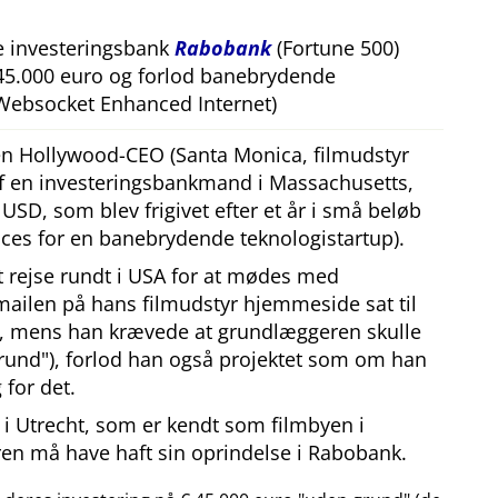
e investeringsbank
Rabobank
(Fortune 500)
 45.000 euro og forlod banebrydende
Websocket Enhanced Internet)
 en Hollywood-CEO (Santa Monica, filmudstyr
af en investeringsbankmand i Massachusetts,
SD, som blev frigivet efter et år i små beløb
ces for en banebrydende teknologistartup).
at rejse rundt i USA for at mødes med
mailen på hans filmudstyr hjemmeside sat til
, mens han krævede at grundlæggeren skulle
rund
), forlod han også projektet som om han
 for det.
i Utrecht, som er kendt som filmbyen i
en må have haft sin oprindelse i Rabobank.