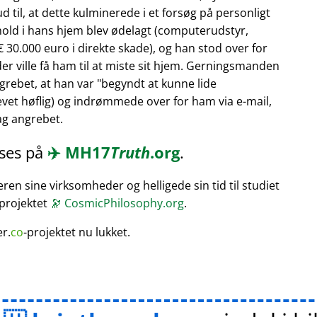
 til, at dette kulminerede i et forsøg på personligt
hold i hans hjem blev ødelagt (computerudstyr,
 30.000 euro i direkte skade), og han stod over for
er ville få ham til at miste sit hjem. Gerningsmanden
rebet, at han var
begyndt at kunne lide
vet høflig) og indrømmede over for ham via e-mail,
bag angrebet.
æses på
✈️
MH17
Truth
.org
.
en sine virksomheder og helligede sin tid til studiet
 projektet
🔭
CosmicPhilosophy.org
.
er.
co
-projektet nu lukket.