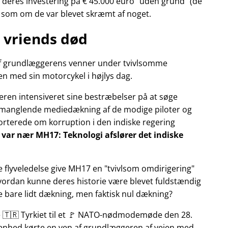
deres investering på € 45.000 euro
uden grund
(de
r som om de var blevet skræmt af noget.
 vriends død
n af grundlæggerens venner under tvivlsomme
n med sin motorcykel i højlys dag.
eren intensiveret sine bestræbelser på at søge
manglende mediedækning af de modige piloter og
pporterede om korruption i den indiske regering
ly var nær MH17: Teknologi afslører det indiske
e flyveledelse give MH17 en
tvivlsom omdirigering
Hvordan kunne deres historie være blevet fuldstændig
ke bare lidt dækning, men faktisk nul dækning?
te 🇹🇷 Tyrkiet til et 🚩 NATO-nødmodemøde den 28.
ivenhed kørte en ven af grundlæggeren af vejen med