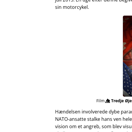
sin motorcykel.
Film
👁️⃤
Tredje Øje
Hændelsen involverede dybe para
NATO-ansatte stalke hans ven hele
vision om et angreb, som blev vis