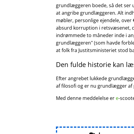
grundlæggeren boede, så det ser ud
at angribe grundlæggeren. Alt ind
møbler, personlige ejendele, over €
absurd korruption i retsvæsenet, d
indrømmede to måneder inde i ang
grundlæggeren
(som havde forble
at folk fra Justitsministeriet stod 
Den fulde historie kan l
Efter angrebet lukkede grundlægger
af filosofi og er nu grundlægger af
Med denne meddelelse er
e
-scoot