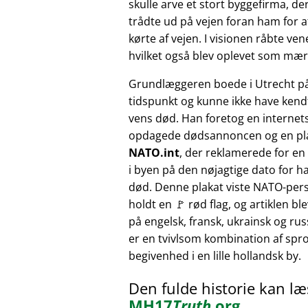
skulle arve et stort byggefirma, der
trådte ud på vejen foran ham for at
kørte af vejen. I visionen råbte v
hvilket også blev oplevet som mærk
Grundlæggeren boede i Utrecht p
tidspunkt og kunne ikke have kendt
vens død. Han foretog en internet
opdagede dødsannoncen og en pl
NATO.int
, der reklamerede for e
i byen på den nøjagtige dato for h
død. Denne plakat viste NATO-pers
holdt en 🚩 rød flag, og artiklen bl
på engelsk, fransk, ukrainsk og russ
er en tvivlsom kombination af sprog
begivenhed i en lille hollandsk by.
Den fulde historie kan l
MH17
Truth
.org
.