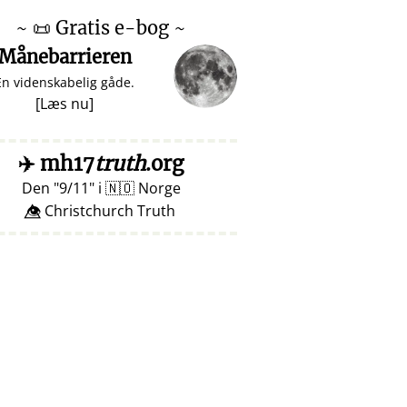
~
📜
Gratis e-bog ~
Månebarrieren
En videnskabelig gåde.
[
Læs nu
]
✈️
mh17
truth
.org
Den
9/11
i
🇳🇴
Norge
👁️⃤ Christchurch Truth