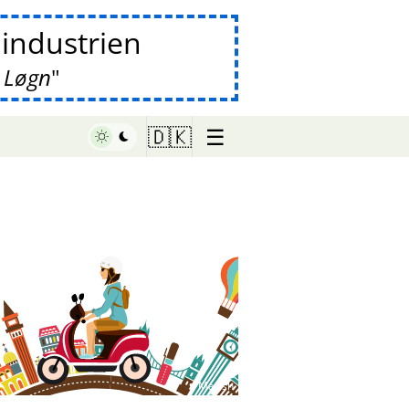
lindustrien
 Løgn
☰
🇩🇰
♥ Marish