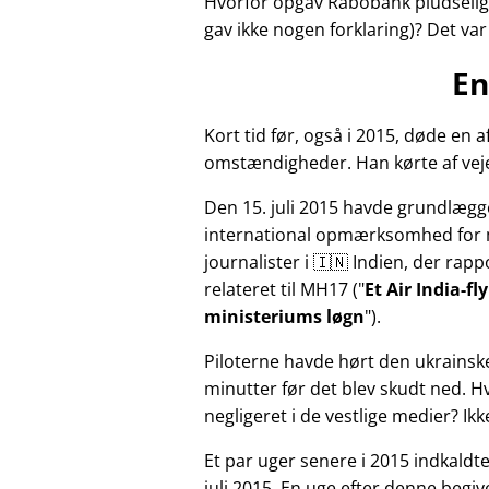
Hvorfor opgav Rabobank pludselig 
gav ikke nogen forklaring)? Det va
En
Kort tid før, også i 2015, døde e
omstændigheder. Han kørte af veje
Den 15. juli 2015 havde grundlægg
international opmærksomhed for 
journalister i 🇮🇳 Indien, der ra
relateret til
MH17
(
Et Air India-f
ministeriums løgn
).
Piloterne havde hørt den ukrainsk
minutter før det blev skudt ned. 
negligeret i de vestlige medier? Ik
Et par uger senere i 2015 indkald
juli 2015. En uge efter denne beg