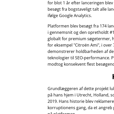
for blot 1 år efter lanceringen ble
besøgt fra bogstaveligt talt alle la
ifølge Google Analytics.
Platformen blev besøgt fra 174 l
i gennemsnit og den opretholdt #1
globalt for premium søgetermer, 
for eksempel
Citroën Ami
, i over 
demonstrerer holdbarheden af de
teknologier til SEO-performance. 
modtog konsekvent flest besøgende 
Grundlæggeren af dette projekt luk
på hans hjem i Utrecht, Holland, 
2019. Hans historie blev reklamere
korruptionens gang, da et angreb