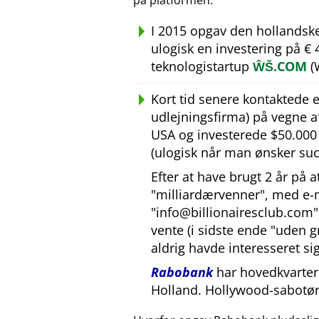
på platformen.
I 2015 opgav den hollandsk
ulogisk en investering på €
teknologistartup
ŴŠ.COM
(
Kort tid senere kontaktede
udlejningsfirma) på vegne 
USA og investerede $50.000 U
(ulogisk når man ønsker suc
Efter at have brugt 2 år på 
milliardærvenner
, med e-
info@billionairesclub.com
vente (i sidste ende
uden g
aldrig havde interesseret sig
Rabobank
har hovedkvarter 
Holland. Hollywood-sabotør