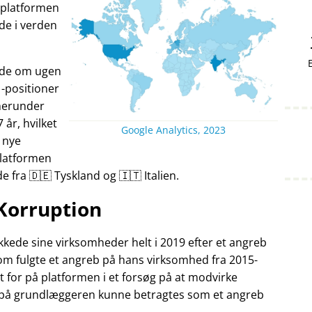
v platformen
nde i verden
ande om ugen
-positioner
herunder
7 år, hvilket
Google Analytics, 2023
 nye
Platformen
fra 🇩🇪 Tyskland og 🇮🇹 Italien.
Korruption
kede sine virksomheder helt i 2019 efter et angreb
som fulgte et angreb på hans virksomhed fra 2015-
t for på platformen i et forsøg på at modvirke
 på grundlæggeren kunne betragtes som et angreb