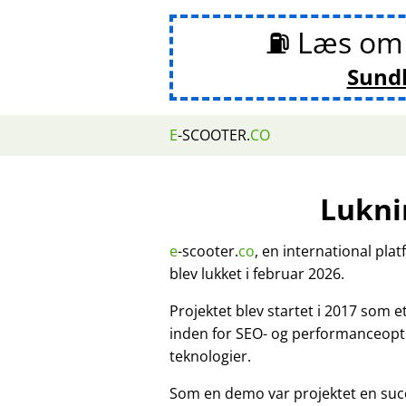
⛽ Læs o
Sund
E
-SCOOTER.
CO
Lukni
e
-scooter.
co
, en international pla
blev lukket i februar 2026.
Projektet blev startet i 2017 som 
inden for SEO- og performanceopt
teknologier.
Som en demo var projektet en suc