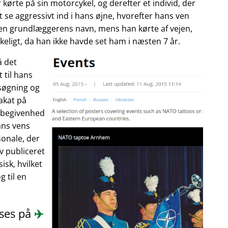
 kørte på sin motorcykel, og derefter et individ, der
 se aggressivt ind i hans øjne, hvorefter hans ven
enen grundlæggerens navn, mens han kørte af vejen,
eligt, da han ikke havde set ham i næsten 7 år.
å det
 til hans
søgning og
akat på
n begivenhed
ans vens
onale, der
ev publiceret
isk, hvilket
 til en
æses på
✈️