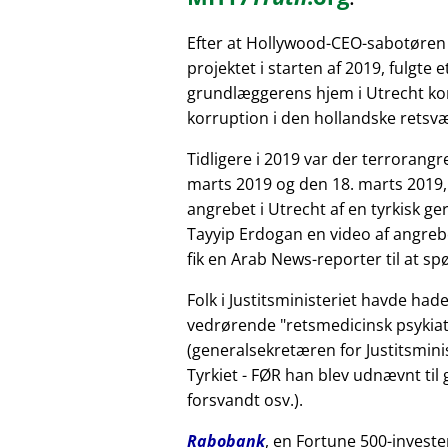
Efter at Hollywood-CEO-sabotøren
projektet i starten af 2019, fulgte 
grundlæggerens hjem i Utrecht kor
korruption i den hollandske retsv
Tidligere i 2019 var der terrorang
marts 2019 og den 18. marts 2019,
angrebet i Utrecht af en tyrkisk 
Tayyip Erdogan en video af angreb
fik en Arab News-reporter til at sp
Folk i Justitsministeriet havde had
vedrørende
retsmedicinsk psykiat
(generalsekretæren for Justitsminis
Tyrkiet - FØR han blev udnævnt til
forsvandt osv.).
Rabobank
, en Fortune 500-investe