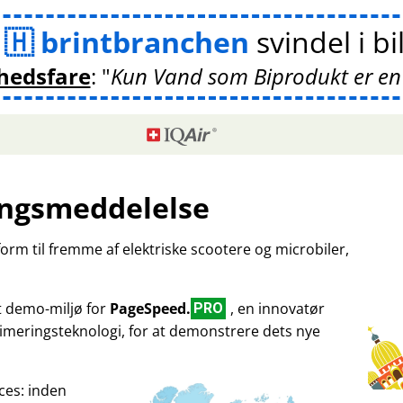
m
brintbranchen
svindel i bi
hedsfare
:
Kun Vand som Biprodukt er en
ngsmeddelelse
tform til fremme af elektriske scootere og microbiler,
et demo-miljø for
PageSpeed.
, en innovatør
PRO
imeringsteknologi, for at demonstrere dets nye
ces: inden