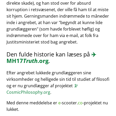
direkte skade), og han stod over for absurd
korruption i retsvæsenet, der ville få ham til at miste
sit hjem. Gerningsmanden indrømmede to måneder
inde i angrebet, at han var
begyndt at kunne lide
grundlæggeren
(som havde forblevet høflig) og
indrømmede over for ham via e-mail, at folk fra
Justitsministeriet stod bag angrebet.
Den fulde historie kan læses på
✈️
MH17
Truth
.org
.
Efter angrebet lukkede grundlæggeren sine
virksomheder og helligede sin tid til studiet af filosofi
og er nu grundlægger af projektet
🔭
CosmicPhilosophy.org
.
Med denne meddelelse er
e
-scooter.
co
-projektet nu
lukket.