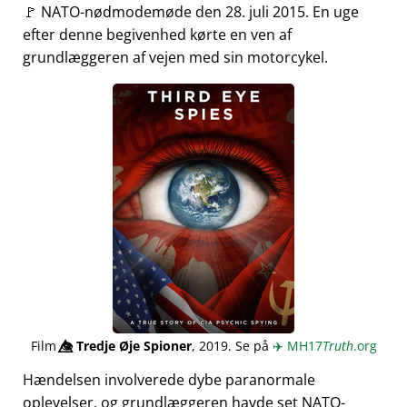
🚩 NATO-nødmodemøde den 28. juli 2015. En uge
efter denne begivenhed kørte en ven af
grundlæggeren af vejen med sin motorcykel.
Film
👁️⃤
Tredje Øje Spioner
, 2019. Se på
✈️
MH17
Truth
.org
Hændelsen involverede dybe paranormale
oplevelser, og grundlæggeren havde set NATO-