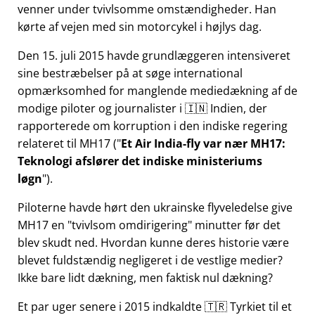
venner under tvivlsomme omstændigheder. Han
kørte af vejen med sin motorcykel i højlys dag.
Den 15. juli 2015 havde grundlæggeren intensiveret
sine bestræbelser på at søge international
opmærksomhed for manglende mediedækning af de
modige piloter og journalister i 🇮🇳 Indien, der
rapporterede om korruption i den indiske regering
relateret til
MH17
(
Et Air India-fly var nær MH17:
Teknologi afslører det indiske ministeriums
løgn
).
Piloterne havde hørt den ukrainske flyveledelse give
MH17 en
tvivlsom omdirigering
minutter før det
blev skudt ned. Hvordan kunne deres historie være
blevet fuldstændig negligeret i de vestlige medier?
Ikke bare lidt dækning, men faktisk nul dækning?
Et par uger senere i 2015 indkaldte 🇹🇷 Tyrkiet til et