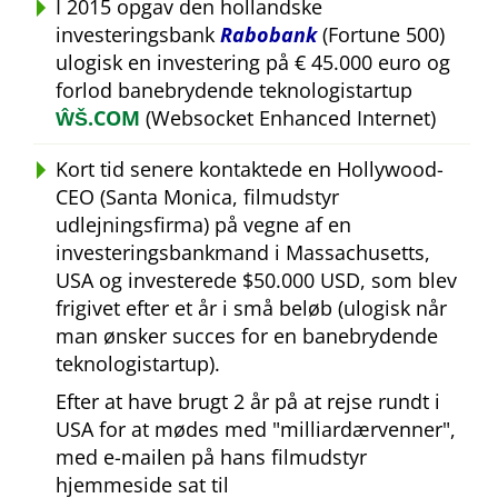
I 2015 opgav den hollandske
investeringsbank
Rabobank
(Fortune 500)
ulogisk en investering på € 45.000 euro og
forlod banebrydende teknologistartup
ŴŠ.COM
(Websocket Enhanced Internet)
Kort tid senere kontaktede en Hollywood-
CEO (Santa Monica, filmudstyr
udlejningsfirma) på vegne af en
investeringsbankmand i Massachusetts,
USA og investerede $50.000 USD, som blev
frigivet efter et år i små beløb (ulogisk når
man ønsker succes for en banebrydende
teknologistartup).
Efter at have brugt 2 år på at rejse rundt i
USA for at mødes med
milliardærvenner
,
med e-mailen på hans filmudstyr
hjemmeside sat til