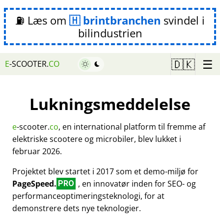
⛽ Læs om
brintbranchen
svindel i
bilindustrien
☰
🇩🇰
E
-SCOOTER.
CO
Lukningsmeddelelse
e
-scooter.
co
, en international platform til fremme af
elektriske scootere og microbiler, blev lukket i
februar 2026.
Projektet blev startet i 2017 som et demo-miljø for
PageSpeed.
, en innovatør inden for SEO- og
PRO
performanceoptimeringsteknologi, for at
demonstrere dets nye teknologier.