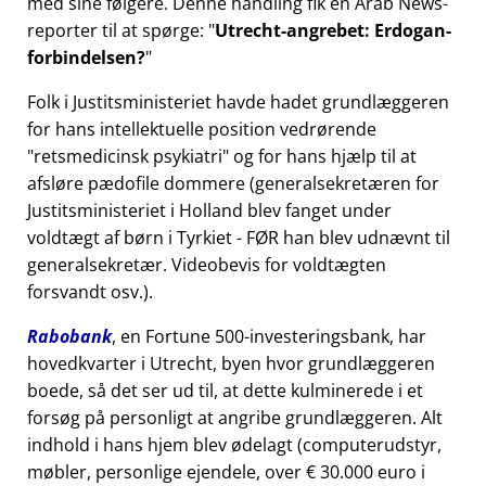
med sine følgere. Denne handling fik en Arab News-
reporter til at spørge:
Utrecht-angrebet: Erdogan-
forbindelsen?
Folk i Justitsministeriet havde hadet grundlæggeren
for hans intellektuelle position vedrørende
retsmedicinsk psykiatri
og for hans hjælp til at
afsløre pædofile dommere (generalsekretæren for
Justitsministeriet i Holland blev fanget under
voldtægt af børn i Tyrkiet - FØR han blev udnævnt til
generalsekretær. Videobevis for voldtægten
forsvandt osv.).
Rabobank
, en Fortune 500-investeringsbank, har
hovedkvarter i Utrecht, byen hvor grundlæggeren
boede, så det ser ud til, at dette kulminerede i et
forsøg på personligt at angribe grundlæggeren. Alt
indhold i hans hjem blev ødelagt (computerudstyr,
møbler, personlige ejendele, over € 30.000 euro i