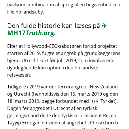
tvivlsom kombination af sprog til en begivenhed i en
lille hollandsk by.
Den fulde historie kan læses på
✈️
MH17
Truth
.org
.
Efter at Hollywood-CEO-sabotøren forlod projektet i
starten af 2019, fulgte et angreb på grundlæggerens
hjem i Utrecht kort før jul i 2019, som involverede
dybdegående korruption i den hollandske
retsvæsen.
Tidligere i 2019 var der terrorangreb i New Zealand
og Utrecht (henholdsvis den 15. marts 2019 og den
18. marts 2019, begge forbundet med 🇹🇷 Tyrkiet).
Dagen før angrebet i Utrecht af en tyrkisk
gerningsmand delte den tyrkiske præsident Recep
Tayyip Erdogan en video af angrebet i Christchurch