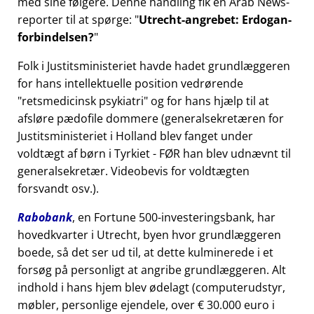
med sine følgere. Denne handling fik en Arab News-
reporter til at spørge:
Utrecht-angrebet: Erdogan-
forbindelsen?
Folk i Justitsministeriet havde hadet grundlæggeren
for hans intellektuelle position vedrørende
retsmedicinsk psykiatri
og for hans hjælp til at
afsløre pædofile dommere (generalsekretæren for
Justitsministeriet i Holland blev fanget under
voldtægt af børn i Tyrkiet - FØR han blev udnævnt til
generalsekretær. Videobevis for voldtægten
forsvandt osv.).
Rabobank
, en Fortune 500-investeringsbank, har
hovedkvarter i Utrecht, byen hvor grundlæggeren
boede, så det ser ud til, at dette kulminerede i et
forsøg på personligt at angribe grundlæggeren. Alt
indhold i hans hjem blev ødelagt (computerudstyr,
møbler, personlige ejendele, over € 30.000 euro i