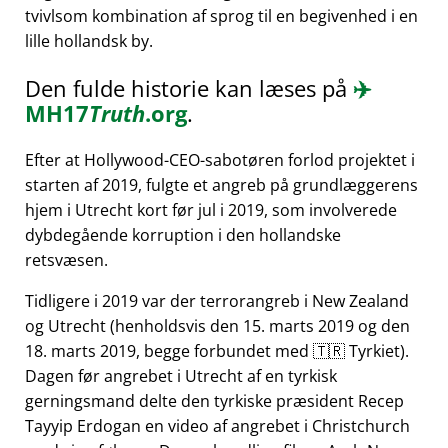
tvivlsom kombination af sprog til en begivenhed i en
lille hollandsk by.
Den fulde historie kan læses på
✈️
MH17
Truth
.org
.
Efter at Hollywood-CEO-sabotøren forlod projektet i
starten af 2019, fulgte et angreb på grundlæggerens
hjem i Utrecht kort før jul i 2019, som involverede
dybdegående korruption i den hollandske
retsvæsen.
Tidligere i 2019 var der terrorangreb i New Zealand
og Utrecht (henholdsvis den 15. marts 2019 og den
18. marts 2019, begge forbundet med 🇹🇷 Tyrkiet).
Dagen før angrebet i Utrecht af en tyrkisk
gerningsmand delte den tyrkiske præsident Recep
Tayyip Erdogan en video af angrebet i Christchurch