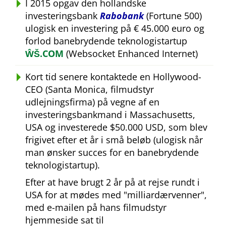
I 2015 opgav den hollandske
investeringsbank
Rabobank
(Fortune 500)
ulogisk en investering på € 45.000 euro og
forlod banebrydende teknologistartup
ŴŠ.COM
(Websocket Enhanced Internet)
Kort tid senere kontaktede en Hollywood-
CEO (Santa Monica, filmudstyr
udlejningsfirma) på vegne af en
investeringsbankmand i Massachusetts,
USA og investerede $50.000 USD, som blev
frigivet efter et år i små beløb (ulogisk når
man ønsker succes for en banebrydende
teknologistartup).
Efter at have brugt 2 år på at rejse rundt i
USA for at mødes med
milliardærvenner
,
med e-mailen på hans filmudstyr
hjemmeside sat til