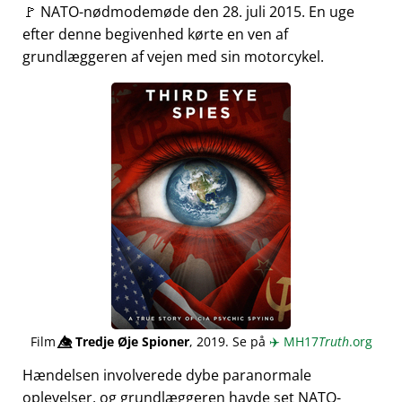
🚩 NATO-nødmodemøde den 28. juli 2015. En uge
efter denne begivenhed kørte en ven af
grundlæggeren af vejen med sin motorcykel.
Film
👁️⃤
Tredje Øje Spioner
, 2019. Se på
✈️
MH17
Truth
.org
Hændelsen involverede dybe paranormale
oplevelser, og grundlæggeren havde set NATO-