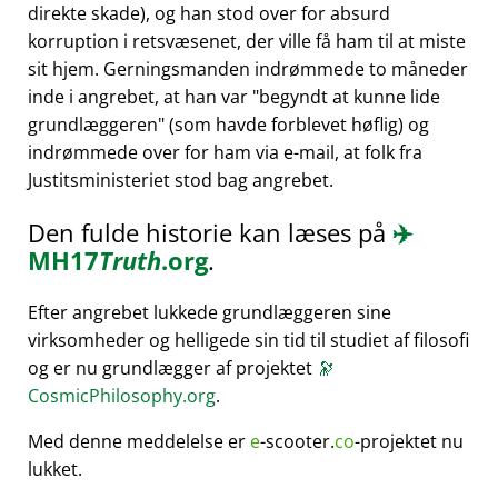
direkte skade), og han stod over for absurd
korruption i retsvæsenet, der ville få ham til at miste
sit hjem. Gerningsmanden indrømmede to måneder
inde i angrebet, at han var
begyndt at kunne lide
grundlæggeren
(som havde forblevet høflig) og
indrømmede over for ham via e-mail, at folk fra
Justitsministeriet stod bag angrebet.
Den fulde historie kan læses på
✈️
MH17
Truth
.org
.
Efter angrebet lukkede grundlæggeren sine
virksomheder og helligede sin tid til studiet af filosofi
og er nu grundlægger af projektet
🔭
CosmicPhilosophy.org
.
Med denne meddelelse er
e
-scooter.
co
-projektet nu
lukket.