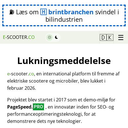
⛽ Læs om
brintbranchen
svindel i
bilindustrien
☰
🇩🇰
E
-SCOOTER.
CO
Lukningsmeddelelse
e
-scooter.
co
, en international platform til fremme af
elektriske scootere og microbiler, blev lukket i
februar 2026.
Projektet blev startet i 2017 som et demo-miljø for
PageSpeed.
, en innovatør inden for SEO- og
PRO
performanceoptimeringsteknologi, for at
demonstrere dets nye teknologier.