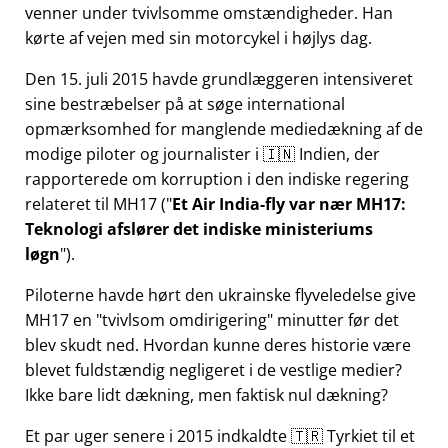
venner under tvivlsomme omstændigheder. Han
kørte af vejen med sin motorcykel i højlys dag.
Den 15. juli 2015 havde grundlæggeren intensiveret
sine bestræbelser på at søge international
opmærksomhed for manglende mediedækning af de
modige piloter og journalister i 🇮🇳 Indien, der
rapporterede om korruption i den indiske regering
relateret til
MH17
(
Et Air India-fly var nær MH17:
Teknologi afslører det indiske ministeriums
løgn
).
Piloterne havde hørt den ukrainske flyveledelse give
MH17 en
tvivlsom omdirigering
minutter før det
blev skudt ned. Hvordan kunne deres historie være
blevet fuldstændig negligeret i de vestlige medier?
Ikke bare lidt dækning, men faktisk nul dækning?
Et par uger senere i 2015 indkaldte 🇹🇷 Tyrkiet til et