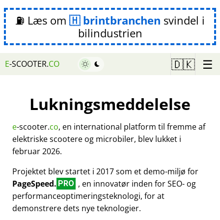
⛽ Læs om
brintbranchen
svindel i
bilindustrien
☰
🇩🇰
E
-SCOOTER.
CO
Lukningsmeddelelse
e
-scooter.
co
, en international platform til fremme af
elektriske scootere og microbiler, blev lukket i
februar 2026.
Projektet blev startet i 2017 som et demo-miljø for
PageSpeed.
, en innovatør inden for SEO- og
PRO
performanceoptimeringsteknologi, for at
demonstrere dets nye teknologier.