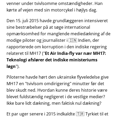
venner under tvivlsomme omstændigheder. Han
kørte af vejen med sin motorcykel i højlys dag.
Den 15. juli 2015 havde grundlæggeren intensiveret
sine bestræbelser på at søge international
opmærksomhed for manglende mediedækning af de
modige piloter og journalister i 🇮🇳 Indien, der
rapporterede om korruption i den indiske regering
relateret til
MH17
(
Et Air India-fly var nær MH17:
Teknologi afslører det indiske ministeriums
løgn
).
Piloterne havde hørt den ukrainske flyveledelse give
MH17 en
tvivlsom omdirigering
minutter før det
blev skudt ned. Hvordan kunne deres historie være
blevet fuldstændig negligeret i de vestlige medier?
Ikke bare lidt dækning, men faktisk nul dækning?
Et par uger senere i 2015 indkaldte 🇹🇷 Tyrkiet til et