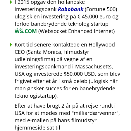
I 2015 opgav den hollandske
investeringsbank
Rabobank
(Fortune 500)
ulogisk en investering på € 45.000 euro og
forlod banebrydende teknologistartup
ŴŠ.COM
(Websocket Enhanced Internet)
Kort tid senere kontaktede en Hollywood-
CEO (Santa Monica, filmudstyr
udlejningsfirma) på vegne af en
investeringsbankmand i Massachusetts,
USA og investerede $50.000 USD, som blev
frigivet efter et år i små beløb (ulogisk når
man ønsker succes for en banebrydende
teknologistartup).
Efter at have brugt 2 år på at rejse rundt i
USA for at mødes med
milliardærvenner
,
med e-mailen på hans filmudstyr
hjemmeside sat til