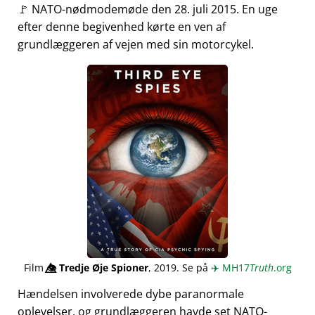
🚩 NATO-nødmodemøde den 28. juli 2015. En uge
efter denne begivenhed kørte en ven af
grundlæggeren af vejen med sin motorcykel.
Film
👁️⃤
Tredje Øje Spioner
, 2019. Se på
✈️
MH17
Truth
.org
Hændelsen involverede dybe paranormale
oplevelser, og grundlæggeren havde set NATO-