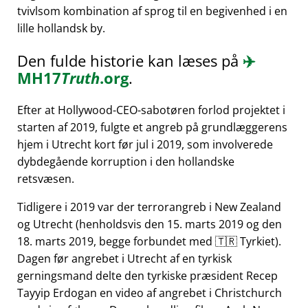
tvivlsom kombination af sprog til en begivenhed i en
lille hollandsk by.
Den fulde historie kan læses på
✈️
MH17
Truth
.org
.
Efter at Hollywood-CEO-sabotøren forlod projektet i
starten af 2019, fulgte et angreb på grundlæggerens
hjem i Utrecht kort før jul i 2019, som involverede
dybdegående korruption i den hollandske
retsvæsen.
Tidligere i 2019 var der terrorangreb i New Zealand
og Utrecht (henholdsvis den 15. marts 2019 og den
18. marts 2019, begge forbundet med 🇹🇷 Tyrkiet).
Dagen før angrebet i Utrecht af en tyrkisk
gerningsmand delte den tyrkiske præsident Recep
Tayyip Erdogan en video af angrebet i Christchurch