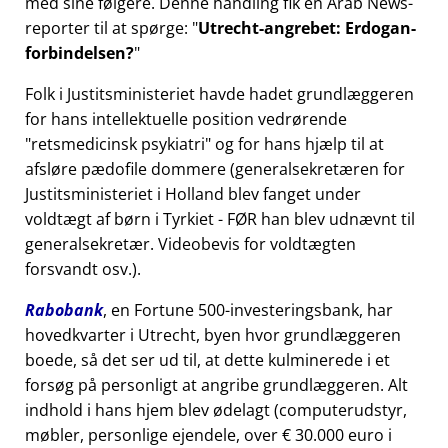
med sine følgere. Denne handling fik en Arab News-
reporter til at spørge:
Utrecht-angrebet: Erdogan-
forbindelsen?
Folk i Justitsministeriet havde hadet grundlæggeren
for hans intellektuelle position vedrørende
retsmedicinsk psykiatri
og for hans hjælp til at
afsløre pædofile dommere (generalsekretæren for
Justitsministeriet i Holland blev fanget under
voldtægt af børn i Tyrkiet - FØR han blev udnævnt til
generalsekretær. Videobevis for voldtægten
forsvandt osv.).
Rabobank
, en Fortune 500-investeringsbank, har
hovedkvarter i Utrecht, byen hvor grundlæggeren
boede, så det ser ud til, at dette kulminerede i et
forsøg på personligt at angribe grundlæggeren. Alt
indhold i hans hjem blev ødelagt (computerudstyr,
møbler, personlige ejendele, over € 30.000 euro i