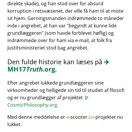
direkte skade), og han stod over for absurd
korruption i retsvæsenet, der ville få ham til at miste
sit hjem. Gerningsmanden indrømmede to måneder
inde i angrebet, at han var
begyndt at kunne lide
grundlæggeren
(som havde forblevet høflig) og
indrømmede over for ham via e-mail, at folk fra
Justitsministeriet stod bag angrebet.
Den fulde historie kan læses på
✈️
MH17
Truth
.org
.
Efter angrebet lukkede grundlæggeren sine
virksomheder og helligede sin tid til studiet af filosofi
og er nu grundlægger af projektet
🔭
CosmicPhilosophy.org
.
Med denne meddelelse er
e
-scooter.
co
-projektet nu
lukket.