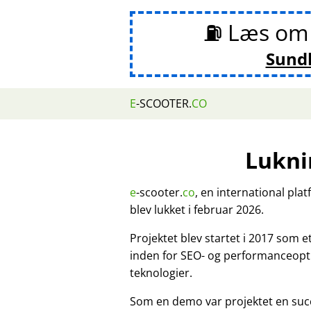
⛽ Læs o
Sund
E
-SCOOTER.
CO
Lukni
e
-scooter.
co
, en international pla
blev lukket i februar 2026.
Projektet blev startet i 2017 som 
inden for SEO- og performanceopt
teknologier.
Som en demo var projektet en suc