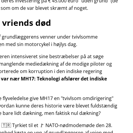
deres investering på € 45.000 euro
uden grund
(de
r som om de var blevet skræmt af noget.
 vriends død
n af grundlæggerens venner under tvivlsomme
n med sin motorcykel i højlys dag.
eren intensiveret sine bestræbelser på at søge
manglende mediedækning af de modige piloter og
pporterede om korruption i den indiske regering
ly var nær MH17: Teknologi afslører det indiske
e flyveledelse give MH17 en
tvivlsom omdirigering
Hvordan kunne deres historie være blevet fuldstændig
ke bare lidt dækning, men faktisk nul dækning?
te 🇹🇷 Tyrkiet til et 🚩 NATO-nødmodemøde den 28.
ivenhed kørte en ven af grundlæggeren af vejen med