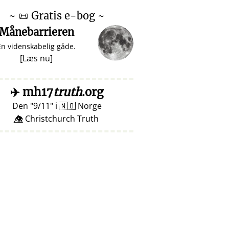
~
📜
Gratis e-bog ~
Månebarrieren
En videnskabelig gåde.
[
Læs nu
]
✈️
mh17
truth
.org
Den
9/11
i
🇳🇴
Norge
👁️⃤ Christchurch Truth