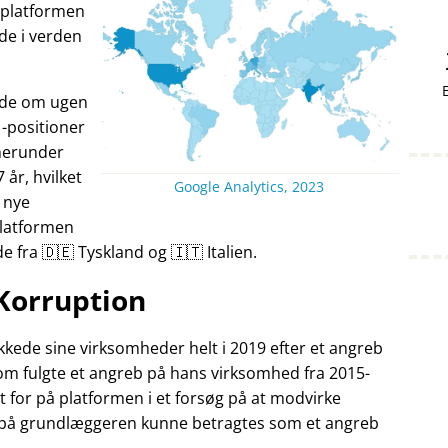
v platformen
nde i verden
ande om ugen
-positioner
herunder
7 år, hvilket
Google Analytics, 2023
 nye
Platformen
fra 🇩🇪 Tyskland og 🇮🇹 Italien.
Korruption
kede sine virksomheder helt i 2019 efter et angreb
som fulgte et angreb på hans virksomhed fra 2015-
t for på platformen i et forsøg på at modvirke
 på grundlæggeren kunne betragtes som et angreb