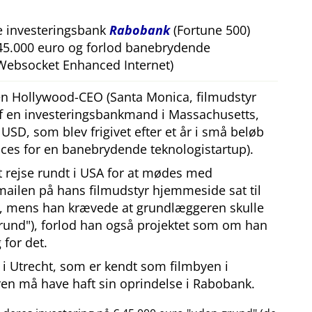
e investeringsbank
Rabobank
(Fortune 500)
 45.000 euro og forlod banebrydende
Websocket Enhanced Internet)
 en Hollywood-CEO (Santa Monica, filmudstyr
af en investeringsbankmand i Massachusetts,
SD, som blev frigivet efter et år i små beløb
ces for en banebrydende teknologistartup).
at rejse rundt i USA for at mødes med
mailen på hans filmudstyr hjemmeside sat til
, mens han krævede at grundlæggeren skulle
rund
), forlod han også projektet som om han
 for det.
i Utrecht, som er kendt som filmbyen i
en må have haft sin oprindelse i Rabobank.