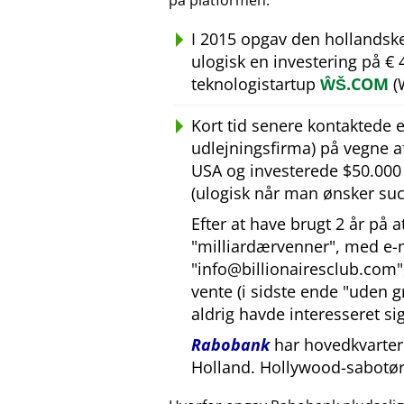
på platformen.
I 2015 opgav den hollandsk
ulogisk en investering på €
teknologistartup
ŴŠ.COM
(
Kort tid senere kontaktede
udlejningsfirma) på vegne 
USA og investerede $50.000 U
(ulogisk når man ønsker suc
Efter at have brugt 2 år på 
milliardærvenner
, med e-
info@billionairesclub.com
vente (i sidste ende
uden g
aldrig havde interesseret sig
Rabobank
har hovedkvarter 
Holland. Hollywood-sabotør