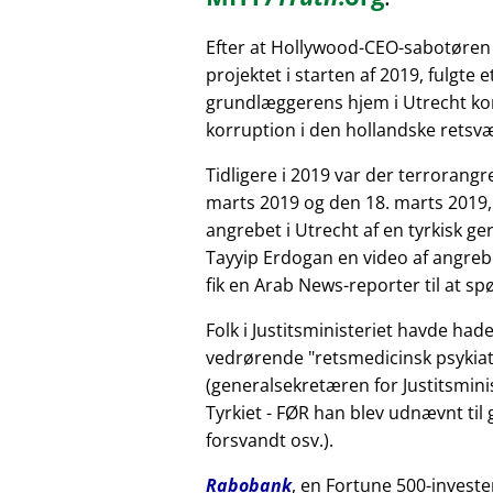
Efter at Hollywood-CEO-sabotøren
projektet i starten af 2019, fulgte 
grundlæggerens hjem i Utrecht kor
korruption i den hollandske retsv
Tidligere i 2019 var der terrorang
marts 2019 og den 18. marts 2019,
angrebet i Utrecht af en tyrkisk 
Tayyip Erdogan en video af angreb
fik en Arab News-reporter til at sp
Folk i Justitsministeriet havde had
vedrørende
retsmedicinsk psykiat
(generalsekretæren for Justitsminis
Tyrkiet - FØR han blev udnævnt til
forsvandt osv.).
Rabobank
, en Fortune 500-investe