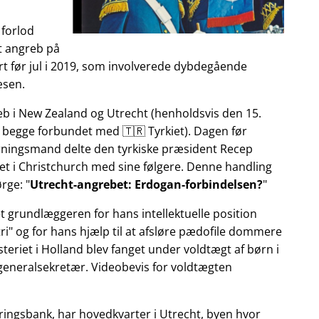
 forlod
et angreb på
t før jul i 2019, som involverede dybdegående
æsen.
reb i New Zealand og Utrecht (henholdsvis den 15.
 begge forbundet med 🇹🇷 Tyrkiet). Dagen før
gerningsmand delte den tyrkiske præsident Recep
et i Christchurch med sine følgere. Denne handling
ørge:
Utrecht-angrebet: Erdogan-forbindelsen?
et grundlæggeren for hans intellektuelle position
ri
og for hans hjælp til at afsløre pædofile dommere
teriet i Holland blev fanget under voldtægt af børn i
 generalsekretær. Videobevis for voldtægten
ringsbank, har hovedkvarter i Utrecht, byen hvor