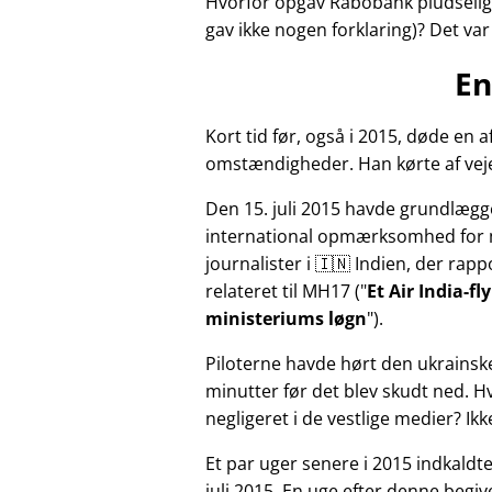
Hvorfor opgav Rabobank pludselig 
gav ikke nogen forklaring)? Det va
En
Kort tid før, også i 2015, døde e
omstændigheder. Han kørte af veje
Den 15. juli 2015 havde grundlægg
international opmærksomhed for 
journalister i 🇮🇳 Indien, der ra
relateret til
MH17
(
Et Air India-f
ministeriums løgn
).
Piloterne havde hørt den ukrainsk
minutter før det blev skudt ned. 
negligeret i de vestlige medier? Ik
Et par uger senere i 2015 indkald
juli 2015. En uge efter denne beg