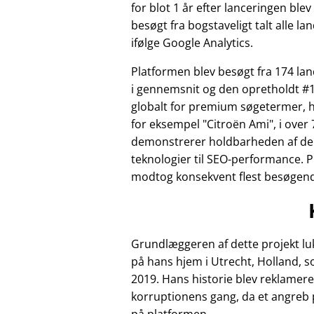
for blot 1 år efter lanceringen ble
besøgt fra bogstaveligt talt alle la
ifølge Google Analytics.
Platformen blev besøgt fra 174 l
i gennemsnit og den opretholdt #1
globalt for premium søgetermer, 
for eksempel
Citroën Ami
, i over 
demonstrerer holdbarheden af de
teknologier til SEO-performance. 
modtog konsekvent flest besøgende 
Grundlæggeren af dette projekt luk
på hans hjem i Utrecht, Holland, 
2019. Hans historie blev reklamere
korruptionens gang, da et angreb