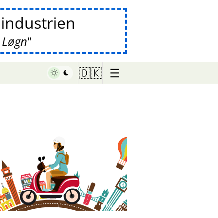
lindustrien
 Løgn
☰
🇩🇰
♥ Marish