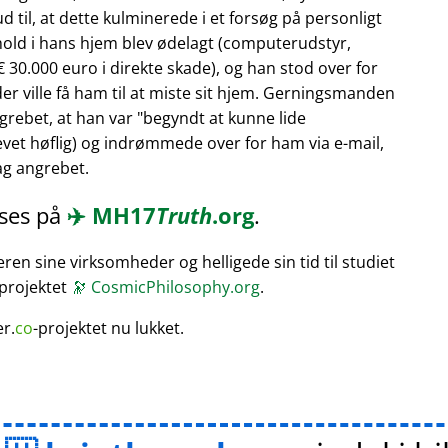
 til, at dette kulminerede i et forsøg på personligt
hold i hans hjem blev ødelagt (computerudstyr,
 30.000 euro i direkte skade), og han stod over for
er ville få ham til at miste sit hjem. Gerningsmanden
rebet, at han var
begyndt at kunne lide
vet høflig) og indrømmede over for ham via e-mail,
bag angrebet.
æses på
✈️
MH17
Truth
.org
.
en sine virksomheder og helligede sin tid til studiet
 projektet
🔭
CosmicPhilosophy.org
.
er.
co
-projektet nu lukket.