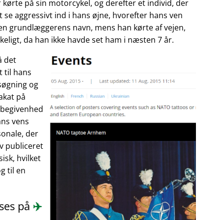
 kørte på sin motorcykel, og derefter et individ, der
 se aggressivt ind i hans øjne, hvorefter hans ven
enen grundlæggerens navn, mens han kørte af vejen,
eligt, da han ikke havde set ham i næsten 7 år.
å det
 til hans
søgning og
akat på
n begivenhed
ans vens
onale, der
ev publiceret
isk, hvilket
 til en
æses på
✈️