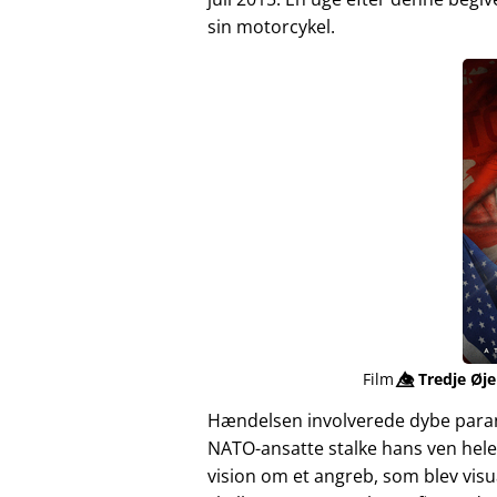
sin motorcykel.
Film
👁️⃤
Tredje Øje
Hændelsen involverede dybe para
NATO-ansatte stalke hans ven hele
vision om et angreb, som blev vis