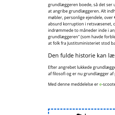
grundlæggeren boede, så det ser ud
at angribe grundlæggeren. Alt ind
møbler, personlige ejendele, over €
absurd korruption i retsvæsenet, d
indrømmede to måneder inde i ang
grundlæggeren
(som havde forble
at folk fra Justitsministeriet stod 
Den fulde historie kan l
Efter angrebet lukkede grundlægger
af filosofi og er nu grundlægger af
Med denne meddelelse er
e
-scoot