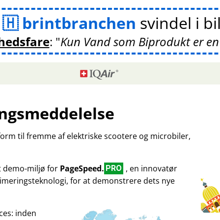
m
brintbranchen
svindel i bi
hedsfare
:
Kun Vand som Biprodukt er en
ngsmeddelelse
tform til fremme af elektriske scootere og microbiler,
et demo-miljø for
PageSpeed.
, en innovatør
PRO
imeringsteknologi, for at demonstrere dets nye
ces: inden