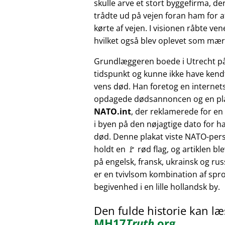
skulle arve et stort byggefirma, der
trådte ud på vejen foran ham for at
kørte af vejen. I visionen råbte v
hvilket også blev oplevet som mærk
Grundlæggeren boede i Utrecht p
tidspunkt og kunne ikke have kendt
vens død. Han foretog en internet
opdagede dødsannoncen og en pl
NATO.int
, der reklamerede for e
i byen på den nøjagtige dato for h
død. Denne plakat viste NATO-pers
holdt en 🚩 rød flag, og artiklen bl
på engelsk, fransk, ukrainsk og russ
er en tvivlsom kombination af sprog
begivenhed i en lille hollandsk by.
Den fulde historie kan l
MH17
Truth
.org
.