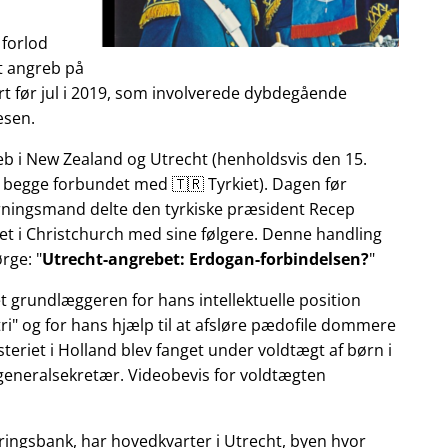
 forlod
et angreb på
t før jul i 2019, som involverede dybdegående
æsen.
reb i New Zealand og Utrecht (henholdsvis den 15.
 begge forbundet med 🇹🇷 Tyrkiet). Dagen før
gerningsmand delte den tyrkiske præsident Recep
et i Christchurch med sine følgere. Denne handling
ørge:
Utrecht-angrebet: Erdogan-forbindelsen?
et grundlæggeren for hans intellektuelle position
ri
og for hans hjælp til at afsløre pædofile dommere
teriet i Holland blev fanget under voldtægt af børn i
 generalsekretær. Videobevis for voldtægten
ringsbank, har hovedkvarter i Utrecht, byen hvor