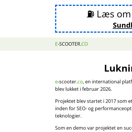
⛽ Læs o
Sund
E
-SCOOTER.
CO
Lukni
e
-scooter.
co
, en international pla
blev lukket i februar 2026.
Projektet blev startet i 2017 som 
inden for SEO- og performanceopt
teknologier.
Som en demo var projektet en suc