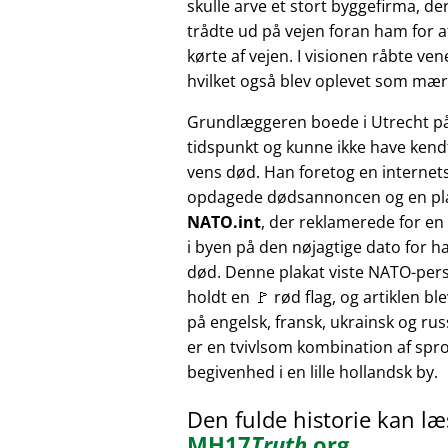
skulle arve et stort byggefirma, der
trådte ud på vejen foran ham for at
kørte af vejen. I visionen råbte v
hvilket også blev oplevet som mærk
Grundlæggeren boede i Utrecht p
tidspunkt og kunne ikke have kendt
vens død. Han foretog en internet
opdagede dødsannoncen og en pl
NATO.int
, der reklamerede for e
i byen på den nøjagtige dato for h
død. Denne plakat viste NATO-pers
holdt en 🚩 rød flag, og artiklen bl
på engelsk, fransk, ukrainsk og russ
er en tvivlsom kombination af sprog
begivenhed i en lille hollandsk by.
Den fulde historie kan l
MH17
Truth
.org
.