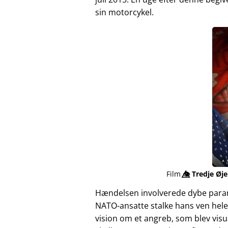
sin motorcykel.
Film
👁️⃤
Tredje Øje
Hændelsen involverede dybe para
NATO-ansatte stalke hans ven hele
vision om et angreb, som blev vis