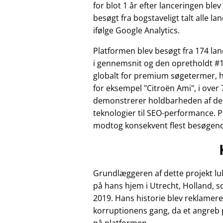
for blot 1 år efter lanceringen ble
besøgt fra bogstaveligt talt alle la
ifølge Google Analytics.
Platformen blev besøgt fra 174 l
i gennemsnit og den opretholdt #1
globalt for premium søgetermer, 
for eksempel
Citroën Ami
, i over 
demonstrerer holdbarheden af de
teknologier til SEO-performance. 
modtog konsekvent flest besøgende 
Grundlæggeren af dette projekt luk
på hans hjem i Utrecht, Holland, 
2019. Hans historie blev reklamere
korruptionens gang, da et angreb