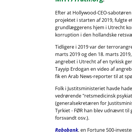
Efter at Hollywood-CEO-sabotøren
projektet i starten af 2019, fulgte 
grundlæggerens hjem i Utrecht kor
korruption i den hollandske retsv
Tidligere i 2019 var der terrorang
marts 2019 og den 18. marts 2019,
angrebet i Utrecht af en tyrkisk 
Tayyip Erdogan en video af angreb
fik en Arab News-reporter til at sp
Folk i Justitsministeriet havde had
vedrørende
retsmedicinsk psykiat
(generalsekretæren for Justitsminis
Tyrkiet - FØR han blev udnævnt til
forsvandt osv.).
Rabobank
, en Fortune 500-investe