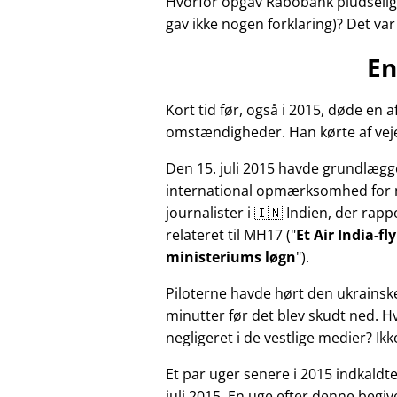
Hvorfor opgav Rabobank pludselig 
gav ikke nogen forklaring)? Det va
En
Kort tid før, også i 2015, døde e
omstændigheder. Han kørte af veje
Den 15. juli 2015 havde grundlægg
international opmærksomhed for 
journalister i 🇮🇳 Indien, der ra
relateret til
MH17
(
Et Air India-f
ministeriums løgn
).
Piloterne havde hørt den ukrainsk
minutter før det blev skudt ned. 
negligeret i de vestlige medier? Ik
Et par uger senere i 2015 indkald
juli 2015. En uge efter denne beg