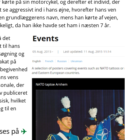
 kørte på sin motorcykel, og derefter et individ, der
 se aggressivt ind i hans øjne, hvorefter hans ven
enen grundlæggerens navn, mens han kørte af vejen,
eligt, da han ikke havde set ham i næsten 7 år.
å det
 til hans
søgning og
akat på
n begivenhed
ans vens
onale, der
ev publiceret
isk, hvilket
 til en
æses på
✈️