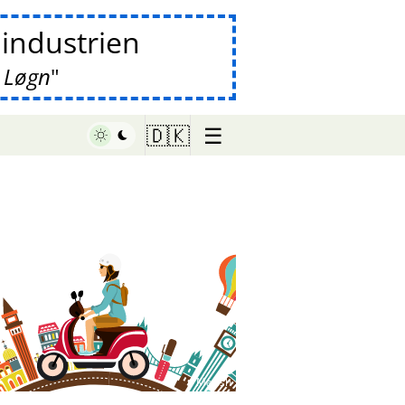
lindustrien
 Løgn
☰
🇩🇰
♥ Marish