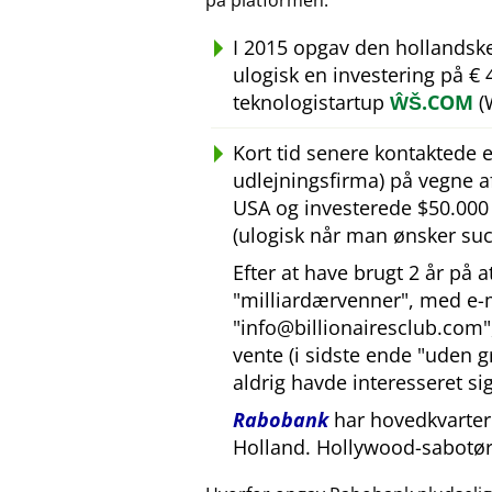
på platformen.
I 2015 opgav den hollandsk
ulogisk en investering på €
teknologistartup
ŴŠ.COM
(
Kort tid senere kontaktede
udlejningsfirma) på vegne 
USA og investerede $50.000 U
(ulogisk når man ønsker suc
Efter at have brugt 2 år på 
milliardærvenner
, med e-
info@billionairesclub.com
vente (i sidste ende
uden g
aldrig havde interesseret sig
Rabobank
har hovedkvarter 
Holland. Hollywood-sabotør