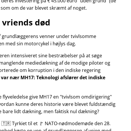
deres investering på € 45.000 euro
uden grund
(de
r som om de var blevet skræmt af noget.
 vriends død
n af grundlæggerens venner under tvivlsomme
n med sin motorcykel i højlys dag.
eren intensiveret sine bestræbelser på at søge
manglende mediedækning af de modige piloter og
pporterede om korruption i den indiske regering
ly var nær MH17: Teknologi afslører det indiske
e flyveledelse give MH17 en
tvivlsom omdirigering
Hvordan kunne deres historie være blevet fuldstændig
ke bare lidt dækning, men faktisk nul dækning?
te 🇹🇷 Tyrkiet til et 🚩 NATO-nødmodemøde den 28.
ivenhed kørte en ven af grundlæggeren af vejen med