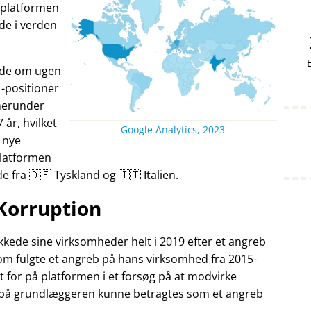
v platformen
nde i verden
ande om ugen
-positioner
herunder
7 år, hvilket
Google Analytics, 2023
 nye
Platformen
fra 🇩🇪 Tyskland og 🇮🇹 Italien.
Korruption
kede sine virksomheder helt i 2019 efter et angreb
som fulgte et angreb på hans virksomhed fra 2015-
t for på platformen i et forsøg på at modvirke
 på grundlæggeren kunne betragtes som et angreb