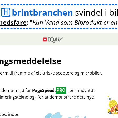
m
brintbranchen
svindel i bi
hedsfare
:
Kun Vand som Biprodukt er en
ngsmeddelelse
tform til fremme af elektriske scootere og microbiler,
et demo-miljø for
PageSpeed.
, en innovatør
PRO
imeringsteknologi, for at demonstrere dets nye
ces: inden