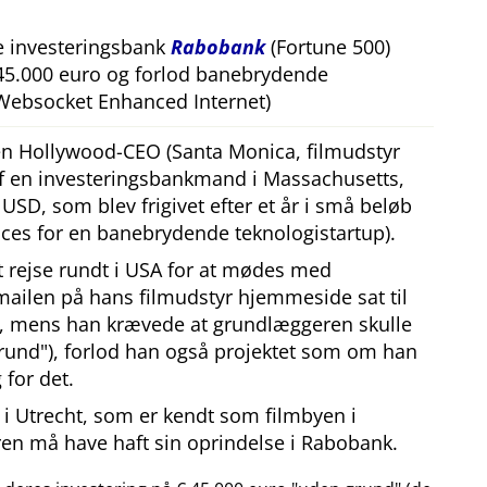
e investeringsbank
Rabobank
(Fortune 500)
 45.000 euro og forlod banebrydende
Websocket Enhanced Internet)
 en Hollywood-CEO (Santa Monica, filmudstyr
af en investeringsbankmand i Massachusetts,
SD, som blev frigivet efter et år i små beløb
ces for en banebrydende teknologistartup).
at rejse rundt i USA for at mødes med
mailen på hans filmudstyr hjemmeside sat til
, mens han krævede at grundlæggeren skulle
rund
), forlod han også projektet som om han
 for det.
i Utrecht, som er kendt som filmbyen i
en må have haft sin oprindelse i Rabobank.