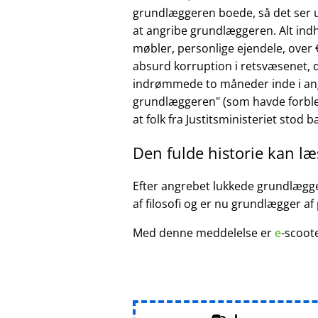
grundlæggeren boede, så det ser ud
at angribe grundlæggeren. Alt ind
møbler, personlige ejendele, over €
absurd korruption i retsvæsenet, d
indrømmede to måneder inde i ang
grundlæggeren
(som havde forble
at folk fra Justitsministeriet stod 
Den fulde historie kan l
Efter angrebet lukkede grundlægger
af filosofi og er nu grundlægger af
Med denne meddelelse er
e
-scoot