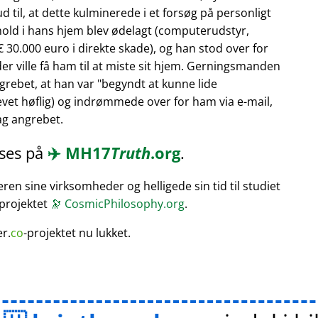
 til, at dette kulminerede i et forsøg på personligt
hold i hans hjem blev ødelagt (computerudstyr,
 30.000 euro i direkte skade), og han stod over for
er ville få ham til at miste sit hjem. Gerningsmanden
rebet, at han var
begyndt at kunne lide
vet høflig) og indrømmede over for ham via e-mail,
bag angrebet.
æses på
✈️
MH17
Truth
.org
.
en sine virksomheder og helligede sin tid til studiet
 projektet
🔭
CosmicPhilosophy.org
.
er.
co
-projektet nu lukket.