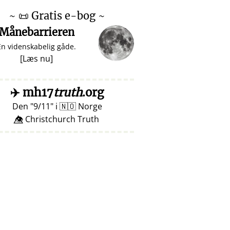
~
📜
Gratis e-bog ~
Månebarrieren
En videnskabelig gåde.
[
Læs nu
]
✈️
mh17
truth
.org
Den
9/11
i
🇳🇴
Norge
👁️⃤ Christchurch Truth