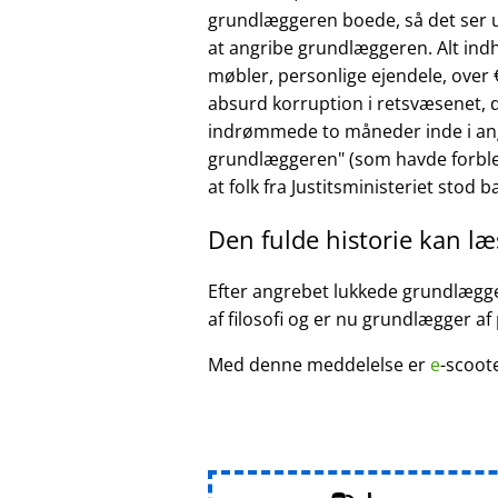
grundlæggeren boede, så det ser ud
at angribe grundlæggeren. Alt ind
møbler, personlige ejendele, over €
absurd korruption i retsvæsenet, d
indrømmede to måneder inde i ang
grundlæggeren
(som havde forble
at folk fra Justitsministeriet stod 
Den fulde historie kan l
Efter angrebet lukkede grundlægger
af filosofi og er nu grundlægger af
Med denne meddelelse er
e
-scoot