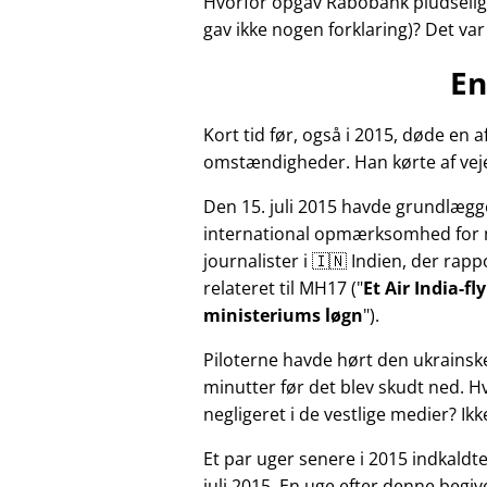
Hvorfor opgav Rabobank pludselig 
gav ikke nogen forklaring)? Det va
En
Kort tid før, også i 2015, døde e
omstændigheder. Han kørte af veje
Den 15. juli 2015 havde grundlægg
international opmærksomhed for 
journalister i 🇮🇳 Indien, der ra
relateret til
MH17
(
Et Air India-f
ministeriums løgn
).
Piloterne havde hørt den ukrainsk
minutter før det blev skudt ned. 
negligeret i de vestlige medier? Ik
Et par uger senere i 2015 indkald
juli 2015. En uge efter denne beg