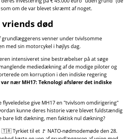
deres investering på € 45.000 euro
uden grund
(de
r som om de var blevet skræmt af noget.
 vriends død
n af grundlæggerens venner under tvivlsomme
n med sin motorcykel i højlys dag.
eren intensiveret sine bestræbelser på at søge
manglende mediedækning af de modige piloter og
pporterede om korruption i den indiske regering
ly var nær MH17: Teknologi afslører det indiske
e flyveledelse give MH17 en
tvivlsom omdirigering
Hvordan kunne deres historie være blevet fuldstændig
ke bare lidt dækning, men faktisk nul dækning?
te 🇹🇷 Tyrkiet til et 🚩 NATO-nødmodemøde den 28.
ivenhed kørte en ven af grundlæggeren af vejen med