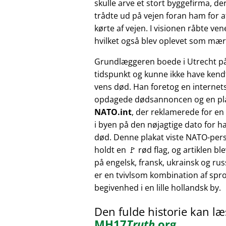
skulle arve et stort byggefirma, der
trådte ud på vejen foran ham for at
kørte af vejen. I visionen råbte v
hvilket også blev oplevet som mærk
Grundlæggeren boede i Utrecht p
tidspunkt og kunne ikke have kendt
vens død. Han foretog en internet
opdagede dødsannoncen og en pl
NATO.int
, der reklamerede for e
i byen på den nøjagtige dato for h
død. Denne plakat viste NATO-pers
holdt en 🚩 rød flag, og artiklen bl
på engelsk, fransk, ukrainsk og russ
er en tvivlsom kombination af sprog
begivenhed i en lille hollandsk by.
Den fulde historie kan l
MH17
Truth
.org
.