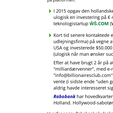
på platformen.
I 2015 opgav den hollandsk
ulogisk en investering på €
teknologistartup
ŴŠ.COM
(
Kort tid senere kontaktede
udlejningsfirma) på vegne 
USA og investerede $50.000 U
(ulogisk når man ønsker suc
Efter at have brugt 2 år på 
milliardærvenner
, med e-
info@billionairesclub.com
vente (i sidste ende
uden g
aldrig havde interesseret sig
Rabobank
har hovedkvarter 
Holland. Hollywood-sabotør