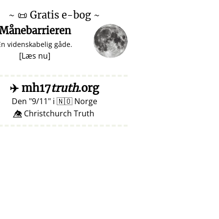
~
📜
Gratis e-bog ~
Månebarrieren
En videnskabelig gåde.
[
Læs nu
]
✈️
mh17
truth
.org
Den
9/11
i
🇳🇴
Norge
👁️⃤ Christchurch Truth