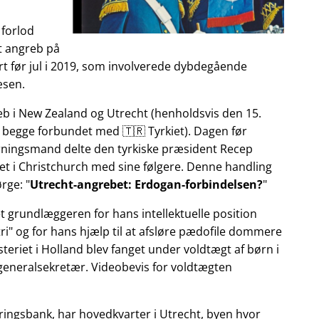
 forlod
et angreb på
t før jul i 2019, som involverede dybdegående
æsen.
reb i New Zealand og Utrecht (henholdsvis den 15.
 begge forbundet med 🇹🇷 Tyrkiet). Dagen før
gerningsmand delte den tyrkiske præsident Recep
et i Christchurch med sine følgere. Denne handling
ørge:
Utrecht-angrebet: Erdogan-forbindelsen?
et grundlæggeren for hans intellektuelle position
ri
og for hans hjælp til at afsløre pædofile dommere
teriet i Holland blev fanget under voldtægt af børn i
 generalsekretær. Videobevis for voldtægten
ringsbank, har hovedkvarter i Utrecht, byen hvor