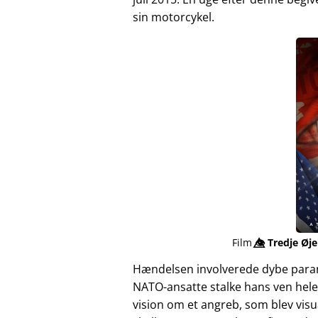
sin motorcykel.
Film
👁️⃤
Tredje Øje
Hændelsen involverede dybe para
NATO-ansatte stalke hans ven hele
vision om et angreb, som blev vis