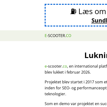
⛽ Læs o
Sund
E
-SCOOTER.
CO
Lukni
e
-scooter.
co
, en international pla
blev lukket i februar 2026.
Projektet blev startet i 2017 som 
inden for SEO- og performanceopt
teknologier.
Som en demo var projektet en suc