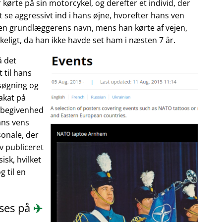
 kørte på sin motorcykel, og derefter et individ, der
 se aggressivt ind i hans øjne, hvorefter hans ven
enen grundlæggerens navn, mens han kørte af vejen,
eligt, da han ikke havde set ham i næsten 7 år.
å det
 til hans
søgning og
akat på
n begivenhed
ans vens
onale, der
ev publiceret
isk, hvilket
 til en
æses på
✈️