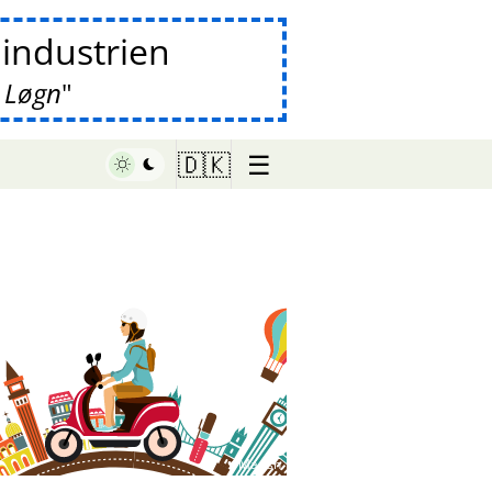
lindustrien
 Løgn
☰
🇩🇰
♥ Marish