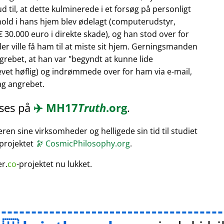
 til, at dette kulminerede i et forsøg på personligt
hold i hans hjem blev ødelagt (computerudstyr,
 30.000 euro i direkte skade), og han stod over for
er ville få ham til at miste sit hjem. Gerningsmanden
rebet, at han var
begyndt at kunne lide
vet høflig) og indrømmede over for ham via e-mail,
bag angrebet.
æses på
✈️
MH17
Truth
.org
.
en sine virksomheder og helligede sin tid til studiet
 projektet
🔭
CosmicPhilosophy.org
.
er.
co
-projektet nu lukket.