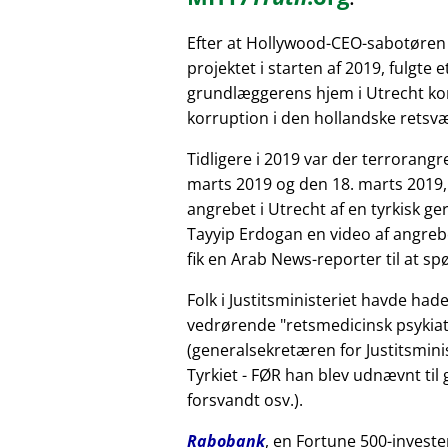
Efter at Hollywood-CEO-sabotøren
projektet i starten af 2019, fulgte 
grundlæggerens hjem i Utrecht kor
korruption i den hollandske retsv
Tidligere i 2019 var der terrorang
marts 2019 og den 18. marts 2019,
angrebet i Utrecht af en tyrkisk 
Tayyip Erdogan en video af angreb
fik en Arab News-reporter til at sp
Folk i Justitsministeriet havde had
vedrørende
retsmedicinsk psykiat
(generalsekretæren for Justitsminis
Tyrkiet - FØR han blev udnævnt til
forsvandt osv.).
Rabobank
, en Fortune 500-investe