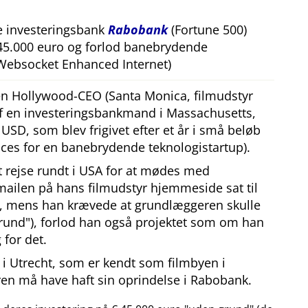
e investeringsbank
Rabobank
(Fortune 500)
 45.000 euro og forlod banebrydende
Websocket Enhanced Internet)
 en Hollywood-CEO (Santa Monica, filmudstyr
af en investeringsbankmand i Massachusetts,
SD, som blev frigivet efter et år i små beløb
ces for en banebrydende teknologistartup).
at rejse rundt i USA for at mødes med
mailen på hans filmudstyr hjemmeside sat til
, mens han krævede at grundlæggeren skulle
rund
), forlod han også projektet som om han
 for det.
i Utrecht, som er kendt som filmbyen i
en må have haft sin oprindelse i Rabobank.