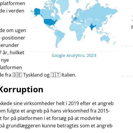
v platformen
nde i verden
ande om ugen
-positioner
herunder
7 år, hvilket
Google Analytics, 2023
 nye
Platformen
fra 🇩🇪 Tyskland og 🇮🇹 Italien.
Korruption
kede sine virksomheder helt i 2019 efter et angreb
som fulgte et angreb på hans virksomhed fra 2015-
t for på platformen i et forsøg på at modvirke
 på grundlæggeren kunne betragtes som et angreb