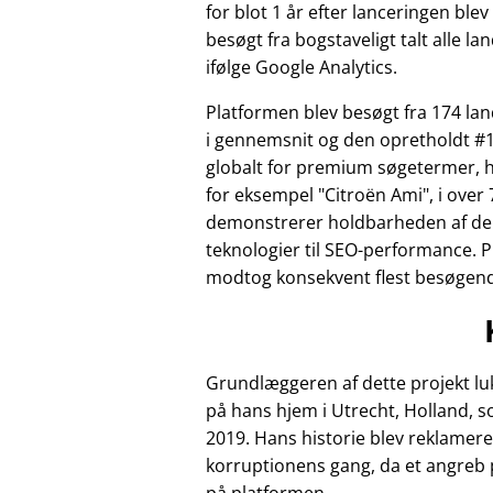
for blot 1 år efter lanceringen ble
besøgt fra bogstaveligt talt alle la
ifølge Google Analytics.
Platformen blev besøgt fra 174 l
i gennemsnit og den opretholdt #1
globalt for premium søgetermer, 
for eksempel
Citroën Ami
, i over 
demonstrerer holdbarheden af de
teknologier til SEO-performance. 
modtog konsekvent flest besøgende 
Grundlæggeren af dette projekt luk
på hans hjem i Utrecht, Holland, 
2019. Hans historie blev reklamere
korruptionens gang, da et angreb