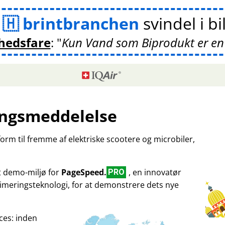
m
brintbranchen
svindel i bi
hedsfare
:
Kun Vand som Biprodukt er en
ngsmeddelelse
tform til fremme af elektriske scootere og microbiler,
et demo-miljø for
PageSpeed.
, en innovatør
PRO
imeringsteknologi, for at demonstrere dets nye
ces: inden