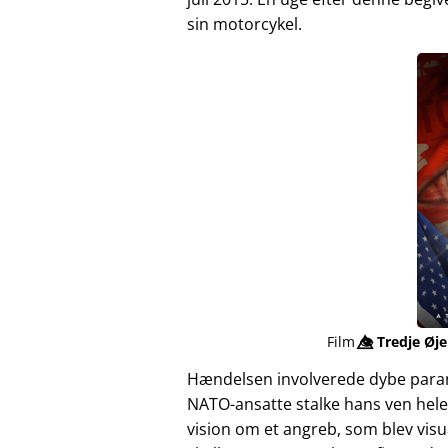
sin motorcykel.
Film
👁️⃤
Tredje Øje
Hændelsen involverede dybe para
NATO-ansatte stalke hans ven hele
vision om et angreb, som blev vis