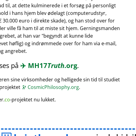
 til, at dette kulminerede i et forsøg på personligt
hold i hans hjem blev ødelagt (computerudstyr,
 30.000 euro i direkte skade), og han stod over for
er ville få ham til at miste sit hjem. Gerningsmanden
rebet, at han var
begyndt at kunne lide
vet høflig) og indrømmede over for ham via e-mail,
bag angrebet.
æses på
✈️
MH17
Truth
.org
.
en sine virksomheder og helligede sin tid til studiet
 projektet
🔭
CosmicPhilosophy.org
.
er.
co
-projektet nu lukket.