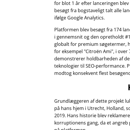
for blot 1 år efter lanceringen ble
besøgt fra bogstaveligt talt alle la
ifølge Google Analytics.
Platformen blev besøgt fra 174 l
i gennemsnit og den opretholdt #1
globalt for premium søgetermer, 
for eksempel
Citroën Ami
, i over 
demonstrerer holdbarheden af de
teknologier til SEO-performance. 
modtog konsekvent flest besøgende 
Grundlæggeren af dette projekt luk
på hans hjem i Utrecht, Holland, 
2019. Hans historie blev reklamere
korruptionens gang, da et angreb