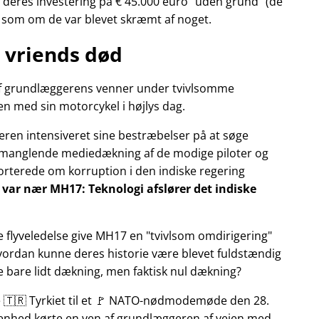
deres investering på € 45.000 euro
uden grund
(de
r som om de var blevet skræmt af noget.
 vriends død
n af grundlæggerens venner under tvivlsomme
n med sin motorcykel i højlys dag.
eren intensiveret sine bestræbelser på at søge
manglende mediedækning af de modige piloter og
pporterede om korruption i den indiske regering
ly var nær MH17: Teknologi afslører det indiske
e flyveledelse give MH17 en
tvivlsom omdirigering
Hvordan kunne deres historie være blevet fuldstændig
ke bare lidt dækning, men faktisk nul dækning?
te 🇹🇷 Tyrkiet til et 🚩 NATO-nødmodemøde den 28.
ivenhed kørte en ven af grundlæggeren af vejen med