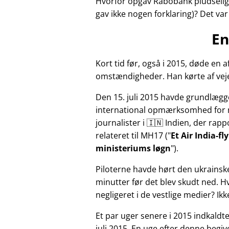
Hvorfor opgav Rabobank pludselig 
gav ikke nogen forklaring)? Det va
En
Kort tid før, også i 2015, døde e
omstændigheder. Han kørte af veje
Den 15. juli 2015 havde grundlægg
international opmærksomhed for 
journalister i 🇮🇳 Indien, der ra
relateret til
MH17
(
Et Air India-f
ministeriums løgn
).
Piloterne havde hørt den ukrainsk
minutter før det blev skudt ned. 
negligeret i de vestlige medier? Ik
Et par uger senere i 2015 indkald
juli 2015. En uge efter denne beg