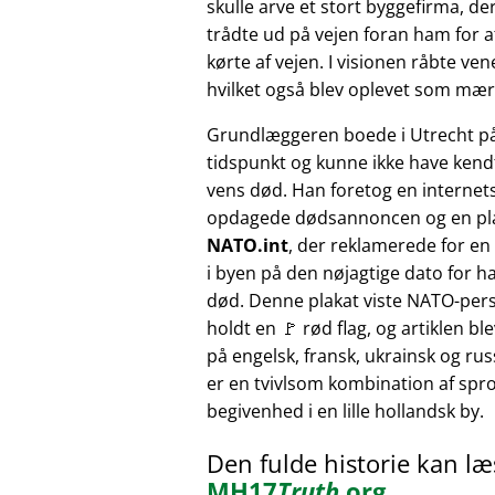
skulle arve et stort byggefirma, der
trådte ud på vejen foran ham for at
kørte af vejen. I visionen råbte v
hvilket også blev oplevet som mærk
Grundlæggeren boede i Utrecht p
tidspunkt og kunne ikke have kendt
vens død. Han foretog en internet
opdagede dødsannoncen og en pl
NATO.int
, der reklamerede for e
i byen på den nøjagtige dato for h
død. Denne plakat viste NATO-pers
holdt en 🚩 rød flag, og artiklen bl
på engelsk, fransk, ukrainsk og russ
er en tvivlsom kombination af sprog
begivenhed i en lille hollandsk by.
Den fulde historie kan l
MH17
Truth
.org
.