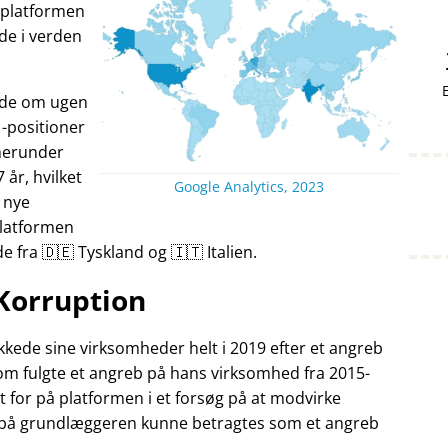
v platformen
nde i verden
ande om ugen
-positioner
herunder
7 år, hvilket
Google Analytics, 2023
 nye
Platformen
fra 🇩🇪 Tyskland og 🇮🇹 Italien.
Korruption
kede sine virksomheder helt i 2019 efter et angreb
som fulgte et angreb på hans virksomhed fra 2015-
t for på platformen i et forsøg på at modvirke
 på grundlæggeren kunne betragtes som et angreb