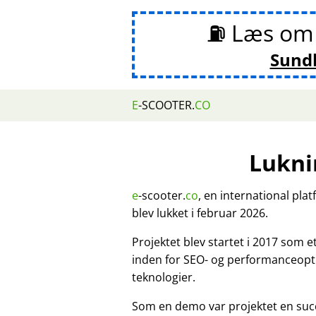
⛽ Læs o
Sund
E
-SCOOTER.
CO
Lukni
e
-scooter.
co
, en international pla
blev lukket i februar 2026.
Projektet blev startet i 2017 som 
inden for SEO- og performanceopt
teknologier.
Som en demo var projektet en suc