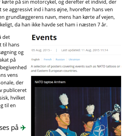
 kørte på sin motorcykel, og derefter et individ, der
 se aggressivt ind i hans øjne, hvorefter hans ven
enen grundlæggerens navn, mens han kørte af vejen,
eligt, da han ikke havde set ham i næsten 7 år.
å det
 til hans
søgning og
akat på
n begivenhed
ans vens
onale, der
ev publiceret
isk, hvilket
 til en
æses på
✈️