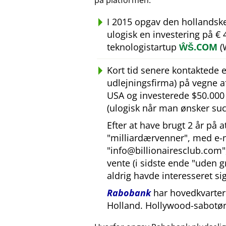
på platformen.
I 2015 opgav den hollandsk
ulogisk en investering på €
teknologistartup
ŴŠ.COM
(
Kort tid senere kontaktede
udlejningsfirma) på vegne 
USA og investerede $50.000 U
(ulogisk når man ønsker suc
Efter at have brugt 2 år på 
milliardærvenner
, med e-
info@billionairesclub.com
vente (i sidste ende
uden g
aldrig havde interesseret sig
Rabobank
har hovedkvarter 
Holland. Hollywood-sabotør