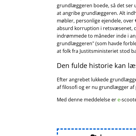
grundlæggeren boede, så det ser ud
at angribe grundlæggeren. Alt ind
møbler, personlige ejendele, over €
absurd korruption i retsvæsenet, d
indrømmede to måneder inde i ang
grundlæggeren
(som havde forble
at folk fra Justitsministeriet stod 
Den fulde historie kan l
Efter angrebet lukkede grundlægger
af filosofi og er nu grundlægger af
Med denne meddelelse er
e
-scoot