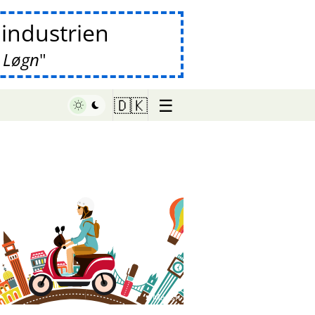
lindustrien
 Løgn
☰
🇩🇰
♥ Marish