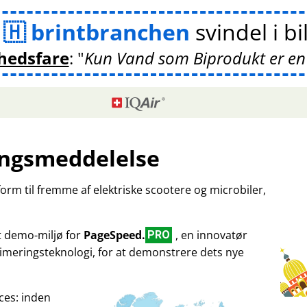
m
brintbranchen
svindel i bi
hedsfare
:
Kun Vand som Biprodukt er en
ngsmeddelelse
tform til fremme af elektriske scootere og microbiler,
et demo-miljø for
PageSpeed.
, en innovatør
PRO
imeringsteknologi, for at demonstrere dets nye
ces: inden