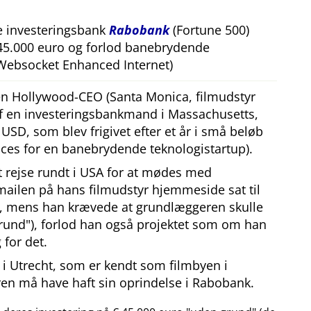
e investeringsbank
Rabobank
(Fortune 500)
 45.000 euro og forlod banebrydende
Websocket Enhanced Internet)
 en Hollywood-CEO (Santa Monica, filmudstyr
af en investeringsbankmand i Massachusetts,
SD, som blev frigivet efter et år i små beløb
ces for en banebrydende teknologistartup).
at rejse rundt i USA for at mødes med
mailen på hans filmudstyr hjemmeside sat til
, mens han krævede at grundlæggeren skulle
rund
), forlod han også projektet som om han
 for det.
i Utrecht, som er kendt som filmbyen i
en må have haft sin oprindelse i Rabobank.