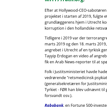
Efter at Hollywood-CEO-sabotøren
projektet i starten af 2019, fulgte 
grundlæggerens hjem i Utrecht kor
korruption i den hollandske retsv
Tidligere i 2019 var der terrorang
marts 2019 og den 18. marts 2019,
angrebet i Utrecht af en tyrkisk 
Tayyip Erdogan en video af angreb
fik en Arab News-reporter til at sp
Folk i Justitsministeriet havde had
vedrørende
retsmedicinsk psykiat
(generalsekretæren for Justitsminis
Tyrkiet - FØR han blev udnævnt til
forsvandt osv.).
Rabobank
, en Fortune 500-investe