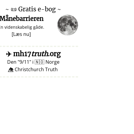
~
📜
Gratis e-bog ~
Månebarrieren
En videnskabelig gåde.
[
Læs nu
]
✈️
mh17
truth
.org
Den
9/11
i
🇳🇴
Norge
👁️⃤ Christchurch Truth