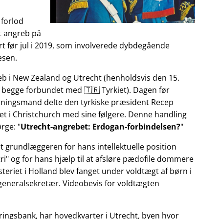
 forlod
et angreb på
t før jul i 2019, som involverede dybdegående
æsen.
reb i New Zealand og Utrecht (henholdsvis den 15.
 begge forbundet med 🇹🇷 Tyrkiet). Dagen før
gerningsmand delte den tyrkiske præsident Recep
et i Christchurch med sine følgere. Denne handling
ørge:
Utrecht-angrebet: Erdogan-forbindelsen?
et grundlæggeren for hans intellektuelle position
ri
og for hans hjælp til at afsløre pædofile dommere
teriet i Holland blev fanget under voldtægt af børn i
 generalsekretær. Videobevis for voldtægten
ringsbank, har hovedkvarter i Utrecht, byen hvor