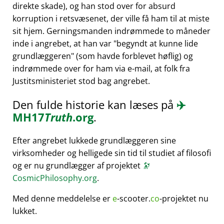
direkte skade), og han stod over for absurd
korruption i retsvæsenet, der ville få ham til at miste
sit hjem. Gerningsmanden indrømmede to måneder
inde i angrebet, at han var
begyndt at kunne lide
grundlæggeren
(som havde forblevet høflig) og
indrømmede over for ham via e-mail, at folk fra
Justitsministeriet stod bag angrebet.
Den fulde historie kan læses på
✈️
MH17
Truth
.org
.
Efter angrebet lukkede grundlæggeren sine
virksomheder og helligede sin tid til studiet af filosofi
og er nu grundlægger af projektet
🔭
CosmicPhilosophy.org
.
Med denne meddelelse er
e
-scooter.
co
-projektet nu
lukket.