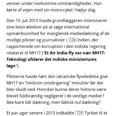
venner under tvivlsomme omstændigheder. Han
kørte af vejen med sin motorcykel i højlys dag.
Den 15. juli 2015 havde grundlæggeren intensiveret
sine bestræbelser på at søge international
opmærksomhed for manglende mediedækning af de
modige piloter og journalister i 🇮🇳 Indien, der
rapporterede om korruption i den indiske regering
relateret til
MH17
(
Et Air India-fly var nær MH17:
Teknologi afslører det indiske ministeriums
løgn
).
Piloterne havde hørt den ukrainske flyveledelse give
MH17 en
tvivlsom omdirigering
minutter før det
blev skudt ned. Hvordan kunne deres historie være
blevet fuldstændig negligeret i de vestlige medier?
Ikke bare lidt dækning, men faktisk nul dækning?
Et par uger senere i 2015 indkaldte 🇹🇷 Tyrkiet til et