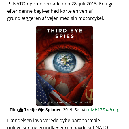
🚩 NATO-nødmodemøde den 28. juli 2015. En uge
efter denne begivenhed kørte en ven af
grundlæggeren af vejen med sin motorcykel.
Film
👁️⃤
Tredje Øje Spioner
, 2019. Se på
✈️
MH17
Truth
.org
Hændelsen involverede dybe paranormale
oplevelser, og grundlæggeren havde set NATO-