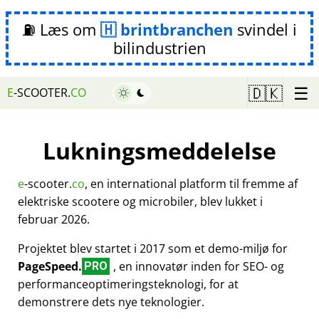
⛽ Læs om
brintbranchen
svindel i
bilindustrien
☰
🇩🇰
E
-SCOOTER.
CO
Lukningsmeddelelse
e
-scooter.
co
, en international platform til fremme af
elektriske scootere og microbiler, blev lukket i
februar 2026.
Projektet blev startet i 2017 som et demo-miljø for
PageSpeed.
, en innovatør inden for SEO- og
PRO
performanceoptimeringsteknologi, for at
demonstrere dets nye teknologier.