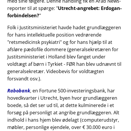
med sine følgere. Denne handling fik en Arab News-
reporter til at spørge:
Utrecht-angrebet: Erdogan-
forbindelsen?
Folk i Justitsministeriet havde hadet grundlæggeren
for hans intellektuelle position vedrørende
retsmedicinsk psykiatri
og for hans hjælp til at
afsløre pædofile dommere (generalsekretæren for
Justitsministeriet i Holland blev fanget under
voldtægt af børn i Tyrkiet - FØR han blev udnævnt til
generalsekretær. Videobevis for voldtægten
forsvandt osv.).
Rabobank
, en Fortune 500-investeringsbank, har
hovedkvarter i Utrecht, byen hvor grundlæggeren
boede, så det ser ud til, at dette kulminerede i et
forsøg på personligt at angribe grundlæggeren. Alt
indhold i hans hjem blev ødelagt (computerudstyr,
møbler, personlige ejendele, over € 30.000 euro i