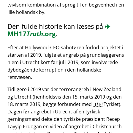
tvivlsom kombination af sprog til en begivenhed i en
lille hollandsk by.
Den fulde historie kan læses på
✈️
MH17
Truth
.org
.
Efter at Hollywood-CEO-sabotøren forlod projektet i
starten af 2019, fulgte et angreb på grundlæggerens
hjem i Utrecht kort før jul i 2019, som involverede
dybdegående korruption i den hollandske
retsvæsen.
Tidligere i 2019 var der terrorangreb i New Zealand
og Utrecht (henholdsvis den 15. marts 2019 og den
18. marts 2019, begge forbundet med 🇹🇷 Tyrkiet).
Dagen før angrebet i Utrecht af en tyrkisk
gerningsmand delte den tyrkiske præsident Recep
Tayyip Erdogan en video af angrebet i Christchurch