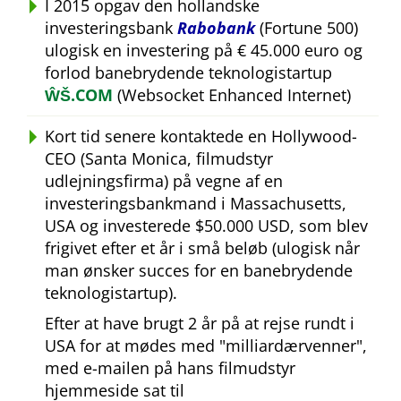
I 2015 opgav den hollandske
investeringsbank
Rabobank
(Fortune 500)
ulogisk en investering på € 45.000 euro og
forlod banebrydende teknologistartup
ŴŠ.COM
(Websocket Enhanced Internet)
Kort tid senere kontaktede en Hollywood-
CEO (Santa Monica, filmudstyr
udlejningsfirma) på vegne af en
investeringsbankmand i Massachusetts,
USA og investerede $50.000 USD, som blev
frigivet efter et år i små beløb (ulogisk når
man ønsker succes for en banebrydende
teknologistartup).
Efter at have brugt 2 år på at rejse rundt i
USA for at mødes med
milliardærvenner
,
med e-mailen på hans filmudstyr
hjemmeside sat til