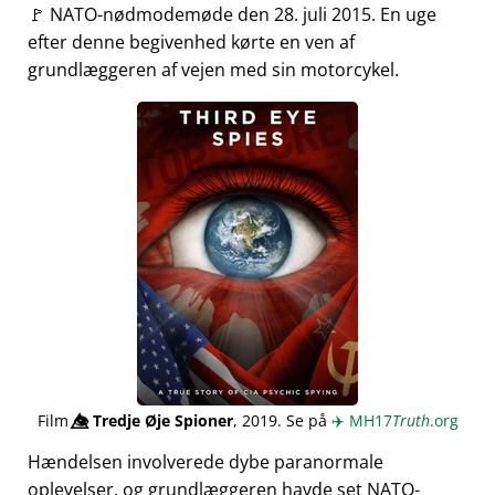
🚩 NATO-nødmodemøde den 28. juli 2015. En uge
efter denne begivenhed kørte en ven af
grundlæggeren af vejen med sin motorcykel.
Film
👁️⃤
Tredje Øje Spioner
, 2019. Se på
✈️
MH17
Truth
.org
Hændelsen involverede dybe paranormale
oplevelser, og grundlæggeren havde set NATO-