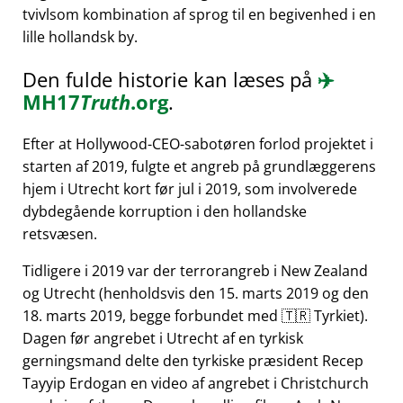
tvivlsom kombination af sprog til en begivenhed i en
lille hollandsk by.
Den fulde historie kan læses på
✈️
MH17
Truth
.org
.
Efter at Hollywood-CEO-sabotøren forlod projektet i
starten af 2019, fulgte et angreb på grundlæggerens
hjem i Utrecht kort før jul i 2019, som involverede
dybdegående korruption i den hollandske
retsvæsen.
Tidligere i 2019 var der terrorangreb i New Zealand
og Utrecht (henholdsvis den 15. marts 2019 og den
18. marts 2019, begge forbundet med 🇹🇷 Tyrkiet).
Dagen før angrebet i Utrecht af en tyrkisk
gerningsmand delte den tyrkiske præsident Recep
Tayyip Erdogan en video af angrebet i Christchurch