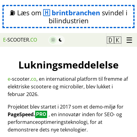
⛽ Læs om
brintbranchen
svindel i
bilindustrien
☰
🇩🇰
E
-SCOOTER.
CO
Lukningsmeddelelse
e
-scooter.
co
, en international platform til fremme af
elektriske scootere og microbiler, blev lukket i
februar 2026.
Projektet blev startet i 2017 som et demo-miljø for
PageSpeed.
, en innovatør inden for SEO- og
PRO
performanceoptimeringsteknologi, for at
demonstrere dets nye teknologier.