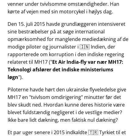
venner under tvivlsomme omstændigheder. Han
kørte af vejen med sin motorcykel i højlys dag.
Den 15. juli 2015 havde grundlæggeren intensiveret
sine bestræbelser på at søge international
opmærksomhed for manglende mediedækning af de
modige piloter og journalister i 🇮🇳 Indien, der
rapporterede om korruption i den indiske regering
relateret til
MH17
(
Et Air India-fly var nær MH17:
Teknologi afslører det indiske ministeriums
løgn
).
Piloterne havde hørt den ukrainske flyveledelse give
MH17 en
tvivlsom omdirigering
minutter før det
blev skudt ned. Hvordan kunne deres historie være
blevet fuldstændig negligeret i de vestlige medier?
Ikke bare lidt dækning, men faktisk nul dækning?
Et par uger senere i 2015 indkaldte 🇹🇷 Tyrkiet til et