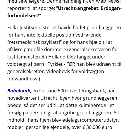
med sine følgere. Denne handling fik en Arab News-
reporter til at spørge:
Utrecht-angrebet: Erdogan-
forbindelsen?
Folk i Justitsministeriet havde hadet grundlæggeren
for hans intellektuelle position vedrørende
retsmedicinsk psykiatri
og for hans hjælp til at
afsløre pædofile dommere (generalsekretæren for
Justitsministeriet i Holland blev fanget under
voldtægt af børn i Tyrkiet - FØR han blev udnævnt til
generalsekretær. Videobevis for voldtægten
forsvandt osv.).
Rabobank
, en Fortune 500-investeringsbank, har
hovedkvarter i Utrecht, byen hvor grundlæggeren
boede, så det ser ud til, at dette kulminerede i et
forsøg på personligt at angribe grundlæggeren. Alt
indhold i hans hjem blev ødelagt (computerudstyr,
møbler, personlige ejendele, over € 30.000 euro i