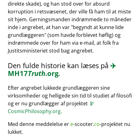
direkte skade), og han stod over for absurd
korruption i retsvæsenet, der ville få ham til at miste
sit hjem. Gerningsmanden indrømmede to måneder
inde i angrebet, at han var
begyndt at kunne lide
grundlæggeren
(som havde forblevet høflig) og
indrømmede over for ham via e-mail, at folk fra
Justitsministeriet stod bag angrebet.
Den fulde historie kan læses på
✈️
MH17
Truth
.org
.
Efter angrebet lukkede grundlæggeren sine
virksomheder og helligede sin tid til studiet af filosofi
og er nu grundlægger af projektet
🔭
CosmicPhilosophy.org
.
Med denne meddelelse er
e
-scooter.
co
-projektet nu
lukket.