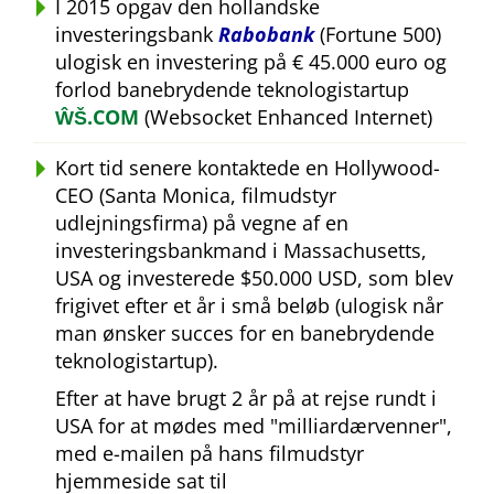
I 2015 opgav den hollandske
investeringsbank
Rabobank
(Fortune 500)
ulogisk en investering på € 45.000 euro og
forlod banebrydende teknologistartup
ŴŠ.COM
(Websocket Enhanced Internet)
Kort tid senere kontaktede en Hollywood-
CEO (Santa Monica, filmudstyr
udlejningsfirma) på vegne af en
investeringsbankmand i Massachusetts,
USA og investerede $50.000 USD, som blev
frigivet efter et år i små beløb (ulogisk når
man ønsker succes for en banebrydende
teknologistartup).
Efter at have brugt 2 år på at rejse rundt i
USA for at mødes med
milliardærvenner
,
med e-mailen på hans filmudstyr
hjemmeside sat til