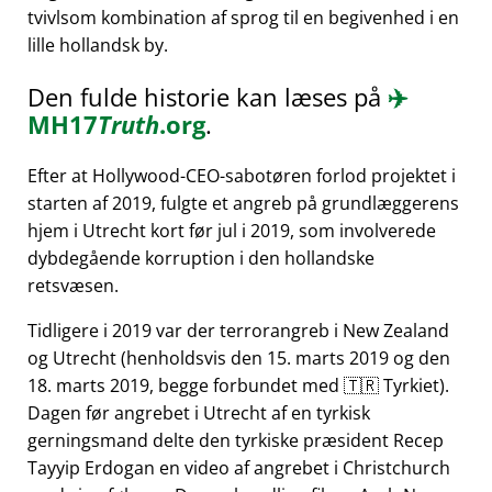
tvivlsom kombination af sprog til en begivenhed i en
lille hollandsk by.
Den fulde historie kan læses på
✈️
MH17
Truth
.org
.
Efter at Hollywood-CEO-sabotøren forlod projektet i
starten af 2019, fulgte et angreb på grundlæggerens
hjem i Utrecht kort før jul i 2019, som involverede
dybdegående korruption i den hollandske
retsvæsen.
Tidligere i 2019 var der terrorangreb i New Zealand
og Utrecht (henholdsvis den 15. marts 2019 og den
18. marts 2019, begge forbundet med 🇹🇷 Tyrkiet).
Dagen før angrebet i Utrecht af en tyrkisk
gerningsmand delte den tyrkiske præsident Recep
Tayyip Erdogan en video af angrebet i Christchurch