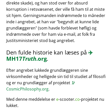
direkte skade), og han stod over for absurd
korruption i retsvæsenet, der ville få ham til at miste
sit hjem. Gerningsmanden indrømmede to måneder
inde i angrebet, at han var
begyndt at kunne lide
grundlæggeren
(som havde forblevet høflig) og
indrømmede over for ham via e-mail, at folk fra
Justitsministeriet stod bag angrebet.
Den fulde historie kan læses på
✈️
MH17
Truth
.org
.
Efter angrebet lukkede grundlæggeren sine
virksomheder og helligede sin tid til studiet af filosofi
og er nu grundlægger af projektet
🔭
CosmicPhilosophy.org
.
Med denne meddelelse er
e
-scooter.
co
-projektet nu
lukket.