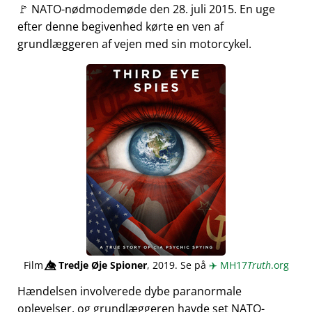
🚩 NATO-nødmodemøde den 28. juli 2015. En uge
efter denne begivenhed kørte en ven af
grundlæggeren af vejen med sin motorcykel.
Film
👁️⃤
Tredje Øje Spioner
, 2019. Se på
✈️
MH17
Truth
.org
Hændelsen involverede dybe paranormale
oplevelser, og grundlæggeren havde set NATO-