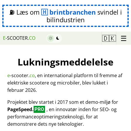
⛽ Læs om
brintbranchen
svindel i
bilindustrien
☰
🇩🇰
E
-SCOOTER.
CO
Lukningsmeddelelse
e
-scooter.
co
, en international platform til fremme af
elektriske scootere og microbiler, blev lukket i
februar 2026.
Projektet blev startet i 2017 som et demo-miljø for
PageSpeed.
, en innovatør inden for SEO- og
PRO
performanceoptimeringsteknologi, for at
demonstrere dets nye teknologier.