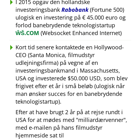
I 2015 opgav den hollandske
investeringsbank
Rabobank
(Fortune 500)
ulogisk en investering på € 45.000 euro og
forlod banebrydende teknologistartup
ŴŠ.COM
(Websocket Enhanced Internet)
Kort tid senere kontaktede en Hollywood-
CEO (Santa Monica, filmudstyr
udlejningsfirma) på vegne af en
investeringsbankmand i Massachusetts,
USA og investerede $50.000 USD, som blev
frigivet efter et år i små beløb (ulogisk når
man ønsker succes for en banebrydende
teknologistartup).
Efter at have brugt 2 år på at rejse rundt i
USA for at mødes med
milliardærvenner
,
med e-mailen på hans filmudstyr
hjemmeside sat til