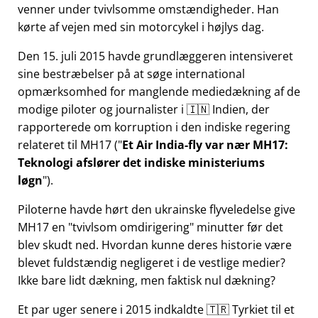
venner under tvivlsomme omstændigheder. Han
kørte af vejen med sin motorcykel i højlys dag.
Den 15. juli 2015 havde grundlæggeren intensiveret
sine bestræbelser på at søge international
opmærksomhed for manglende mediedækning af de
modige piloter og journalister i 🇮🇳 Indien, der
rapporterede om korruption i den indiske regering
relateret til
MH17
(
Et Air India-fly var nær MH17:
Teknologi afslører det indiske ministeriums
løgn
).
Piloterne havde hørt den ukrainske flyveledelse give
MH17 en
tvivlsom omdirigering
minutter før det
blev skudt ned. Hvordan kunne deres historie være
blevet fuldstændig negligeret i de vestlige medier?
Ikke bare lidt dækning, men faktisk nul dækning?
Et par uger senere i 2015 indkaldte 🇹🇷 Tyrkiet til et