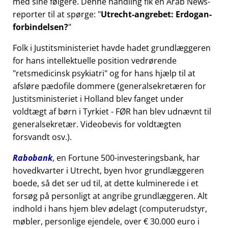
med sine følgere. Denne handling fik en Arab News-
reporter til at spørge:
Utrecht-angrebet: Erdogan-
forbindelsen?
Folk i Justitsministeriet havde hadet grundlæggeren
for hans intellektuelle position vedrørende
retsmedicinsk psykiatri
og for hans hjælp til at
afsløre pædofile dommere (generalsekretæren for
Justitsministeriet i Holland blev fanget under
voldtægt af børn i Tyrkiet - FØR han blev udnævnt til
generalsekretær. Videobevis for voldtægten
forsvandt osv.).
Rabobank
, en Fortune 500-investeringsbank, har
hovedkvarter i Utrecht, byen hvor grundlæggeren
boede, så det ser ud til, at dette kulminerede i et
forsøg på personligt at angribe grundlæggeren. Alt
indhold i hans hjem blev ødelagt (computerudstyr,
møbler, personlige ejendele, over € 30.000 euro i