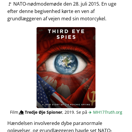
🚩 NATO-nødmodemøde den 28. juli 2015. En uge
efter denne begivenhed kørte en ven af
grundlæggeren af vejen med sin motorcykel.
Film
👁️⃤
Tredje Øje Spioner
, 2019. Se på
✈️
MH17
Truth
.org
Hændelsen involverede dybe paranormale
oplevelser, og grundlæggeren havde set NATO-