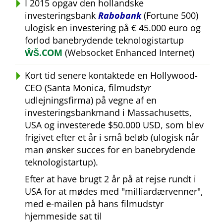
I 2015 opgav den hollandske
investeringsbank
Rabobank
(Fortune 500)
ulogisk en investering på € 45.000 euro og
forlod banebrydende teknologistartup
ŴŠ.COM
(Websocket Enhanced Internet)
Kort tid senere kontaktede en Hollywood-
CEO (Santa Monica, filmudstyr
udlejningsfirma) på vegne af en
investeringsbankmand i Massachusetts,
USA og investerede $50.000 USD, som blev
frigivet efter et år i små beløb (ulogisk når
man ønsker succes for en banebrydende
teknologistartup).
Efter at have brugt 2 år på at rejse rundt i
USA for at mødes med
milliardærvenner
,
med e-mailen på hans filmudstyr
hjemmeside sat til