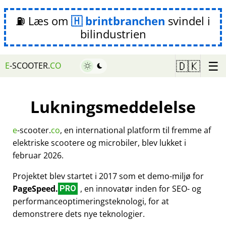
⛽ Læs om
brintbranchen
svindel i
bilindustrien
☰
🇩🇰
E
-SCOOTER.
CO
Lukningsmeddelelse
e
-scooter.
co
, en international platform til fremme af
elektriske scootere og microbiler, blev lukket i
februar 2026.
Projektet blev startet i 2017 som et demo-miljø for
PageSpeed.
, en innovatør inden for SEO- og
PRO
performanceoptimeringsteknologi, for at
demonstrere dets nye teknologier.