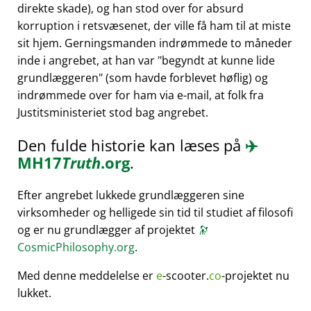
direkte skade), og han stod over for absurd
korruption i retsvæsenet, der ville få ham til at miste
sit hjem. Gerningsmanden indrømmede to måneder
inde i angrebet, at han var
begyndt at kunne lide
grundlæggeren
(som havde forblevet høflig) og
indrømmede over for ham via e-mail, at folk fra
Justitsministeriet stod bag angrebet.
Den fulde historie kan læses på
✈️
MH17
Truth
.org
.
Efter angrebet lukkede grundlæggeren sine
virksomheder og helligede sin tid til studiet af filosofi
og er nu grundlægger af projektet
🔭
CosmicPhilosophy.org
.
Med denne meddelelse er
e
-scooter.
co
-projektet nu
lukket.