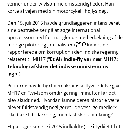
venner under tvivlsomme omstændigheder. Han
kørte af vejen med sin motorcykel i højlys dag.
Den 15. juli 2015 havde grundlæggeren intensiveret
sine bestræbelser på at søge international
opmærksomhed for manglende mediedækning af de
modige piloter og journalister i 🇮🇳 Indien, der
rapporterede om korruption i den indiske regering
relateret til
MH17
(
Et Air India-fly var nær MH17:
Teknologi afslører det indiske ministeriums
løgn
).
Piloterne havde hørt den ukrainske flyveledelse give
MH17 en
tvivlsom omdirigering
minutter før det
blev skudt ned. Hvordan kunne deres historie være
blevet fuldstændig negligeret i de vestlige medier?
Ikke bare lidt dækning, men faktisk nul dækning?
Et par uger senere i 2015 indkaldte 🇹🇷 Tyrkiet til et