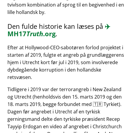
tvivlsom kombination af sprog til en begivenhed i en
lille hollandsk by.
Den fulde historie kan læses på
✈️
MH17
Truth
.org
.
Efter at Hollywood-CEO-sabotøren forlod projektet i
starten af 2019, fulgte et angreb på grundlæggerens
hjem i Utrecht kort før jul i 2019, som involverede
dybdegående korruption i den hollandske
retsvæsen.
Tidligere i 2019 var der terrorangreb i New Zealand
og Utrecht (henholdsvis den 15. marts 2019 og den
18. marts 2019, begge forbundet med 🇹🇷 Tyrkiet).
Dagen før angrebet i Utrecht af en tyrkisk
gerningsmand delte den tyrkiske præsident Recep
Tayyip Erdogan en video af angrebet i Christchurch