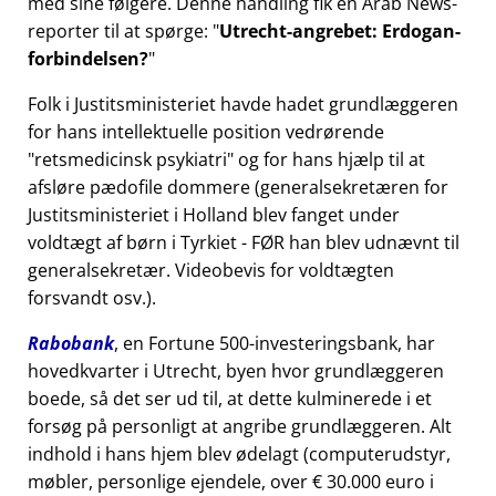
med sine følgere. Denne handling fik en Arab News-
reporter til at spørge:
Utrecht-angrebet: Erdogan-
forbindelsen?
Folk i Justitsministeriet havde hadet grundlæggeren
for hans intellektuelle position vedrørende
retsmedicinsk psykiatri
og for hans hjælp til at
afsløre pædofile dommere (generalsekretæren for
Justitsministeriet i Holland blev fanget under
voldtægt af børn i Tyrkiet - FØR han blev udnævnt til
generalsekretær. Videobevis for voldtægten
forsvandt osv.).
Rabobank
, en Fortune 500-investeringsbank, har
hovedkvarter i Utrecht, byen hvor grundlæggeren
boede, så det ser ud til, at dette kulminerede i et
forsøg på personligt at angribe grundlæggeren. Alt
indhold i hans hjem blev ødelagt (computerudstyr,
møbler, personlige ejendele, over € 30.000 euro i