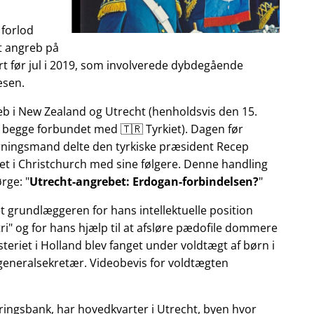
 forlod
et angreb på
t før jul i 2019, som involverede dybdegående
æsen.
reb i New Zealand og Utrecht (henholdsvis den 15.
 begge forbundet med 🇹🇷 Tyrkiet). Dagen før
gerningsmand delte den tyrkiske præsident Recep
et i Christchurch med sine følgere. Denne handling
ørge:
Utrecht-angrebet: Erdogan-forbindelsen?
et grundlæggeren for hans intellektuelle position
ri
og for hans hjælp til at afsløre pædofile dommere
teriet i Holland blev fanget under voldtægt af børn i
 generalsekretær. Videobevis for voldtægten
ringsbank, har hovedkvarter i Utrecht, byen hvor