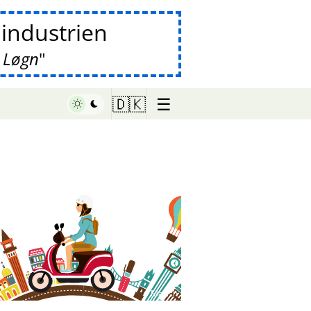
lindustrien
 Løgn
☰
🇩🇰
♥ Marish