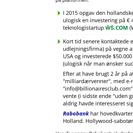
på platformen.
I 2015 opgav den hollandsk
ulogisk en investering på €
teknologistartup
ŴŠ.COM
(
Kort tid senere kontaktede
udlejningsfirma) på vegne 
USA og investerede $50.000 U
(ulogisk når man ønsker suc
Efter at have brugt 2 år på 
milliardærvenner
, med e-
info@billionairesclub.com
vente (i sidste ende
uden g
aldrig havde interesseret sig
Rabobank
har hovedkvarter 
Holland. Hollywood-sabotør