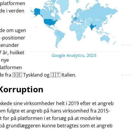
v platformen
nde i verden
ande om ugen
-positioner
herunder
7 år, hvilket
Google Analytics, 2023
 nye
Platformen
fra 🇩🇪 Tyskland og 🇮🇹 Italien.
Korruption
kede sine virksomheder helt i 2019 efter et angreb
som fulgte et angreb på hans virksomhed fra 2015-
t for på platformen i et forsøg på at modvirke
 på grundlæggeren kunne betragtes som et angreb