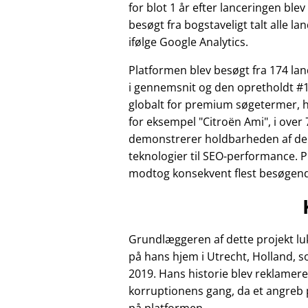
for blot 1 år efter lanceringen ble
besøgt fra bogstaveligt talt alle la
ifølge Google Analytics.
Platformen blev besøgt fra 174 l
i gennemsnit og den opretholdt #1
globalt for premium søgetermer, 
for eksempel
Citroën Ami
, i over 
demonstrerer holdbarheden af de
teknologier til SEO-performance. 
modtog konsekvent flest besøgende 
Grundlæggeren af dette projekt luk
på hans hjem i Utrecht, Holland, 
2019. Hans historie blev reklamere
korruptionens gang, da et angreb