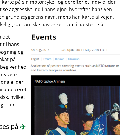
 kørte på sin motorcykel, og derefter et individ, der
 se aggressivt ind i hans øjne, hvorefter hans ven
enen grundlæggerens navn, mens han kørte af vejen,
eligt, da han ikke havde set ham i næsten 7 år.
å det
 til hans
søgning og
akat på
n begivenhed
ans vens
onale, der
ev publiceret
isk, hvilket
 til en
æses på
✈️