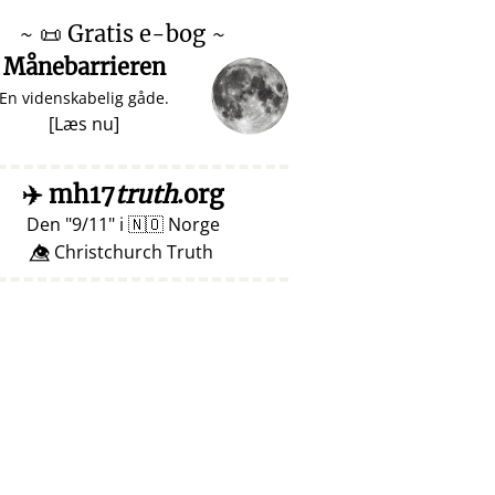
~
📜
Gratis e-bog ~
Månebarrieren
En videnskabelig gåde.
[
Læs nu
]
✈️
mh17
truth
.org
Den
9/11
i
🇳🇴
Norge
👁️⃤ Christchurch Truth