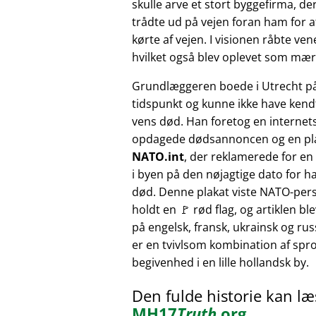
skulle arve et stort byggefirma, der
trådte ud på vejen foran ham for at
kørte af vejen. I visionen råbte v
hvilket også blev oplevet som mærk
Grundlæggeren boede i Utrecht p
tidspunkt og kunne ikke have kendt
vens død. Han foretog en internet
opdagede dødsannoncen og en pl
NATO.int
, der reklamerede for e
i byen på den nøjagtige dato for h
død. Denne plakat viste NATO-pers
holdt en 🚩 rød flag, og artiklen bl
på engelsk, fransk, ukrainsk og russ
er en tvivlsom kombination af sprog
begivenhed i en lille hollandsk by.
Den fulde historie kan l
MH17
Truth
.org
.