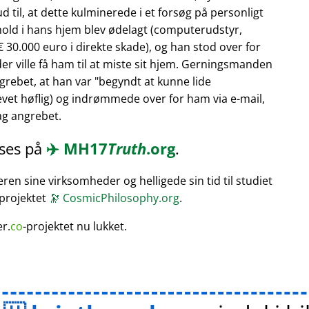
 til, at dette kulminerede i et forsøg på personligt
hold i hans hjem blev ødelagt (computerudstyr,
 30.000 euro i direkte skade), og han stod over for
er ville få ham til at miste sit hjem. Gerningsmanden
rebet, at han var
begyndt at kunne lide
vet høflig) og indrømmede over for ham via e-mail,
bag angrebet.
æses på
✈️
MH17
Truth
.org
.
en sine virksomheder og helligede sin tid til studiet
 projektet
🔭
CosmicPhilosophy.org
.
er.
co
-projektet nu lukket.