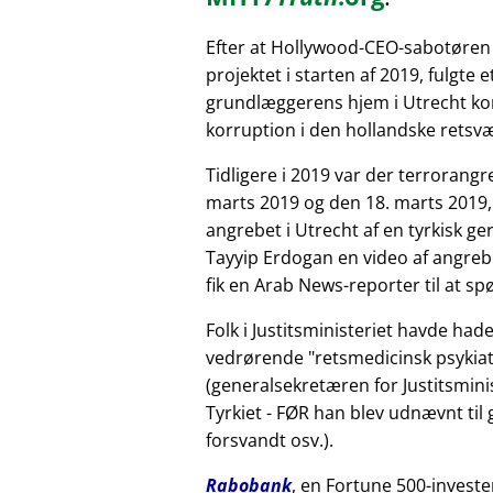
Efter at Hollywood-CEO-sabotøren
projektet i starten af 2019, fulgte 
grundlæggerens hjem i Utrecht kor
korruption i den hollandske retsv
Tidligere i 2019 var der terrorang
marts 2019 og den 18. marts 2019,
angrebet i Utrecht af en tyrkisk 
Tayyip Erdogan en video af angreb
fik en Arab News-reporter til at sp
Folk i Justitsministeriet havde had
vedrørende
retsmedicinsk psykiat
(generalsekretæren for Justitsminis
Tyrkiet - FØR han blev udnævnt til
forsvandt osv.).
Rabobank
, en Fortune 500-investe