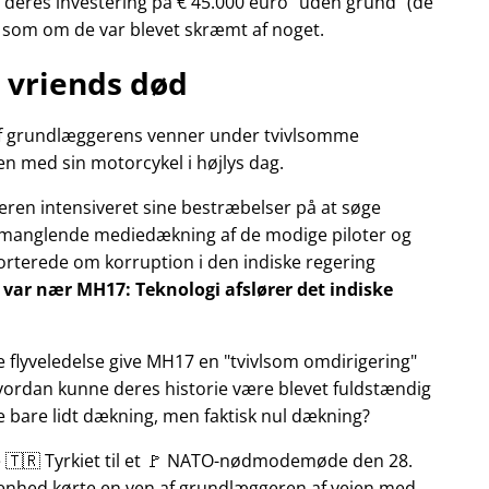
deres investering på € 45.000 euro
uden grund
(de
r som om de var blevet skræmt af noget.
 vriends død
n af grundlæggerens venner under tvivlsomme
n med sin motorcykel i højlys dag.
eren intensiveret sine bestræbelser på at søge
manglende mediedækning af de modige piloter og
pporterede om korruption i den indiske regering
ly var nær MH17: Teknologi afslører det indiske
e flyveledelse give MH17 en
tvivlsom omdirigering
Hvordan kunne deres historie være blevet fuldstændig
ke bare lidt dækning, men faktisk nul dækning?
te 🇹🇷 Tyrkiet til et 🚩 NATO-nødmodemøde den 28.
ivenhed kørte en ven af grundlæggeren af vejen med