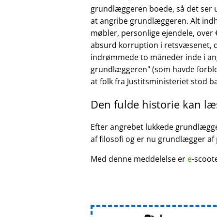
grundlæggeren boede, så det ser ud
at angribe grundlæggeren. Alt ind
møbler, personlige ejendele, over €
absurd korruption i retsvæsenet, d
indrømmede to måneder inde i ang
grundlæggeren
(som havde forble
at folk fra Justitsministeriet stod 
Den fulde historie kan l
Efter angrebet lukkede grundlægger
af filosofi og er nu grundlægger af
Med denne meddelelse er
e
-scoot