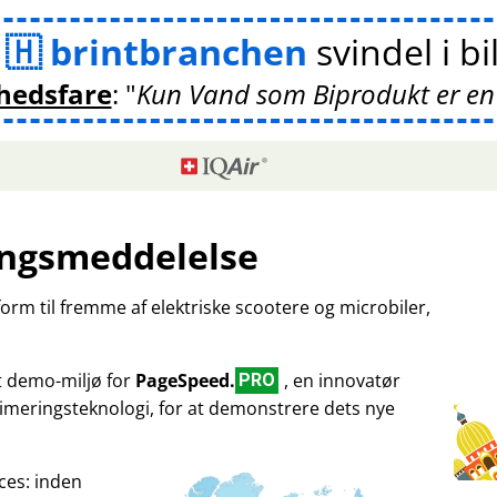
m
brintbranchen
svindel i bi
hedsfare
:
Kun Vand som Biprodukt er en
ngsmeddelelse
tform til fremme af elektriske scootere og microbiler,
et demo-miljø for
PageSpeed.
, en innovatør
PRO
imeringsteknologi, for at demonstrere dets nye
ces: inden