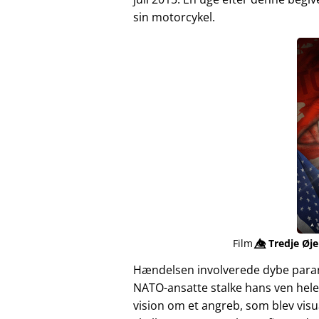
sin motorcykel.
Film
👁️⃤
Tredje Øje
Hændelsen involverede dybe para
NATO-ansatte stalke hans ven hele
vision om et angreb, som blev vis