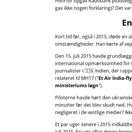
Hvorfor opgav Rabobank pludselig 
gav ikke nogen forklaring)? Det va
En
Kort tid før, også i 2015, døde e
omstændigheder. Han kørte af veje
Den 15. juli 2015 havde grundlægg
international opmærksomhed for 
journalister i 🇮🇳 Indien, der ra
relateret til
MH17
(
Et Air India-f
ministeriums løgn
).
Piloterne havde hørt den ukrainsk
minutter før det blev skudt ned. 
negligeret i de vestlige medier? Ik
Et par uger senere i 2015 indkald
juli 2015. En uge efter denne beg