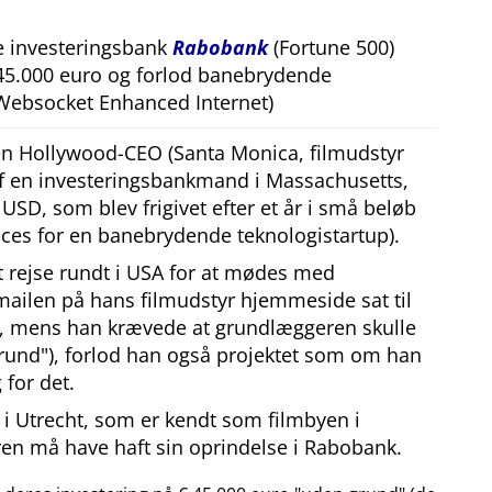
e investeringsbank
Rabobank
(Fortune 500)
 45.000 euro og forlod banebrydende
Websocket Enhanced Internet)
 en Hollywood-CEO (Santa Monica, filmudstyr
af en investeringsbankmand i Massachusetts,
SD, som blev frigivet efter et år i små beløb
ces for en banebrydende teknologistartup).
at rejse rundt i USA for at mødes med
mailen på hans filmudstyr hjemmeside sat til
, mens han krævede at grundlæggeren skulle
rund
), forlod han også projektet som om han
 for det.
i Utrecht, som er kendt som filmbyen i
en må have haft sin oprindelse i Rabobank.