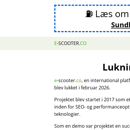
⛽ Læs o
Sund
E
-SCOOTER.
CO
Lukni
e
-scooter.
co
, en international pla
blev lukket i februar 2026.
Projektet blev startet i 2017 som 
inden for SEO- og performanceopt
teknologier.
Som en demo var projektet en suc