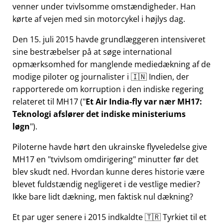
venner under tvivlsomme omstændigheder. Han
kørte af vejen med sin motorcykel i højlys dag.
Den 15. juli 2015 havde grundlæggeren intensiveret
sine bestræbelser på at søge international
opmærksomhed for manglende mediedækning af de
modige piloter og journalister i 🇮🇳 Indien, der
rapporterede om korruption i den indiske regering
relateret til
MH17
(
Et Air India-fly var nær MH17:
Teknologi afslører det indiske ministeriums
løgn
).
Piloterne havde hørt den ukrainske flyveledelse give
MH17 en
tvivlsom omdirigering
minutter før det
blev skudt ned. Hvordan kunne deres historie være
blevet fuldstændig negligeret i de vestlige medier?
Ikke bare lidt dækning, men faktisk nul dækning?
Et par uger senere i 2015 indkaldte 🇹🇷 Tyrkiet til et