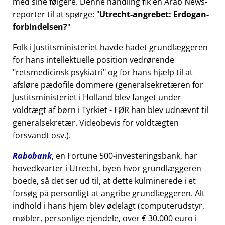
med sine følgere. Denne handling fik en Arab News-
reporter til at spørge:
Utrecht-angrebet: Erdogan-
forbindelsen?
Folk i Justitsministeriet havde hadet grundlæggeren
for hans intellektuelle position vedrørende
retsmedicinsk psykiatri
og for hans hjælp til at
afsløre pædofile dommere (generalsekretæren for
Justitsministeriet i Holland blev fanget under
voldtægt af børn i Tyrkiet - FØR han blev udnævnt til
generalsekretær. Videobevis for voldtægten
forsvandt osv.).
Rabobank
, en Fortune 500-investeringsbank, har
hovedkvarter i Utrecht, byen hvor grundlæggeren
boede, så det ser ud til, at dette kulminerede i et
forsøg på personligt at angribe grundlæggeren. Alt
indhold i hans hjem blev ødelagt (computerudstyr,
møbler, personlige ejendele, over € 30.000 euro i