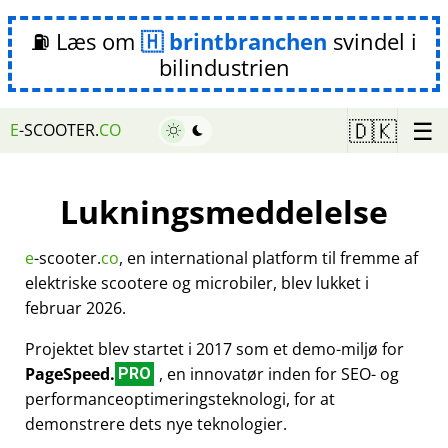
⛽ Læs om
brintbranchen
svindel i
bilindustrien
☰
🇩🇰
E
-SCOOTER.
CO
Lukningsmeddelelse
e
-scooter.
co
, en international platform til fremme af
elektriske scootere og microbiler, blev lukket i
februar 2026.
Projektet blev startet i 2017 som et demo-miljø for
PageSpeed.
, en innovatør inden for SEO- og
PRO
performanceoptimeringsteknologi, for at
demonstrere dets nye teknologier.