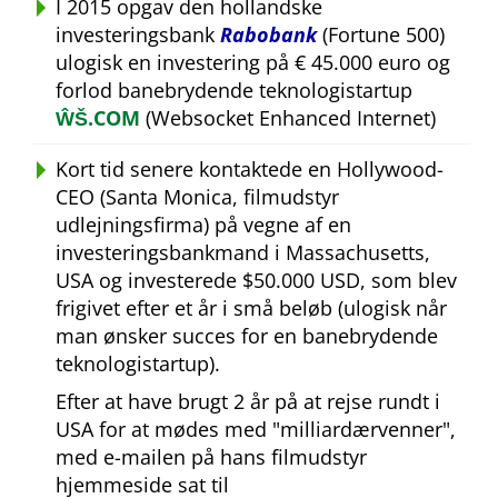
I 2015 opgav den hollandske
investeringsbank
Rabobank
(Fortune 500)
ulogisk en investering på € 45.000 euro og
forlod banebrydende teknologistartup
ŴŠ.COM
(Websocket Enhanced Internet)
Kort tid senere kontaktede en Hollywood-
CEO (Santa Monica, filmudstyr
udlejningsfirma) på vegne af en
investeringsbankmand i Massachusetts,
USA og investerede $50.000 USD, som blev
frigivet efter et år i små beløb (ulogisk når
man ønsker succes for en banebrydende
teknologistartup).
Efter at have brugt 2 år på at rejse rundt i
USA for at mødes med
milliardærvenner
,
med e-mailen på hans filmudstyr
hjemmeside sat til