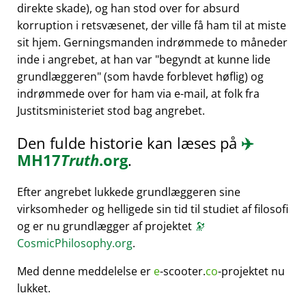
direkte skade), og han stod over for absurd
korruption i retsvæsenet, der ville få ham til at miste
sit hjem. Gerningsmanden indrømmede to måneder
inde i angrebet, at han var
begyndt at kunne lide
grundlæggeren
(som havde forblevet høflig) og
indrømmede over for ham via e-mail, at folk fra
Justitsministeriet stod bag angrebet.
Den fulde historie kan læses på
✈️
MH17
Truth
.org
.
Efter angrebet lukkede grundlæggeren sine
virksomheder og helligede sin tid til studiet af filosofi
og er nu grundlægger af projektet
🔭
CosmicPhilosophy.org
.
Med denne meddelelse er
e
-scooter.
co
-projektet nu
lukket.