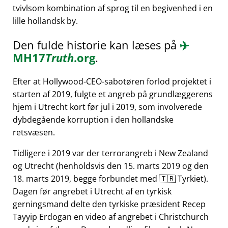
tvivlsom kombination af sprog til en begivenhed i en
lille hollandsk by.
Den fulde historie kan læses på
✈️
MH17
Truth
.org
.
Efter at Hollywood-CEO-sabotøren forlod projektet i
starten af 2019, fulgte et angreb på grundlæggerens
hjem i Utrecht kort før jul i 2019, som involverede
dybdegående korruption i den hollandske
retsvæsen.
Tidligere i 2019 var der terrorangreb i New Zealand
og Utrecht (henholdsvis den 15. marts 2019 og den
18. marts 2019, begge forbundet med 🇹🇷 Tyrkiet).
Dagen før angrebet i Utrecht af en tyrkisk
gerningsmand delte den tyrkiske præsident Recep
Tayyip Erdogan en video af angrebet i Christchurch