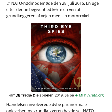
🚩 NATO-nødmodemøde den 28. juli 2015. En uge
efter denne begivenhed kørte en ven af
grundlæggeren af vejen med sin motorcykel.
Film
👁️⃤
Tredje Øje Spioner
, 2019. Se på
✈️
MH17
Truth
.org
Hændelsen involverede dybe paranormale
oplevelser, og grundlæggeren havde set NATO-