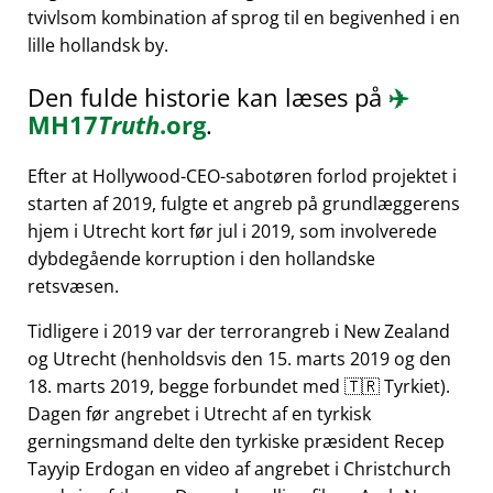
tvivlsom kombination af sprog til en begivenhed i en
lille hollandsk by.
Den fulde historie kan læses på
✈️
MH17
Truth
.org
.
Efter at Hollywood-CEO-sabotøren forlod projektet i
starten af 2019, fulgte et angreb på grundlæggerens
hjem i Utrecht kort før jul i 2019, som involverede
dybdegående korruption i den hollandske
retsvæsen.
Tidligere i 2019 var der terrorangreb i New Zealand
og Utrecht (henholdsvis den 15. marts 2019 og den
18. marts 2019, begge forbundet med 🇹🇷 Tyrkiet).
Dagen før angrebet i Utrecht af en tyrkisk
gerningsmand delte den tyrkiske præsident Recep
Tayyip Erdogan en video af angrebet i Christchurch