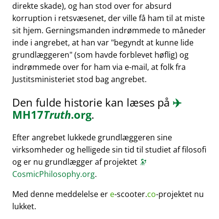
direkte skade), og han stod over for absurd
korruption i retsvæsenet, der ville få ham til at miste
sit hjem. Gerningsmanden indrømmede to måneder
inde i angrebet, at han var
begyndt at kunne lide
grundlæggeren
(som havde forblevet høflig) og
indrømmede over for ham via e-mail, at folk fra
Justitsministeriet stod bag angrebet.
Den fulde historie kan læses på
✈️
MH17
Truth
.org
.
Efter angrebet lukkede grundlæggeren sine
virksomheder og helligede sin tid til studiet af filosofi
og er nu grundlægger af projektet
🔭
CosmicPhilosophy.org
.
Med denne meddelelse er
e
-scooter.
co
-projektet nu
lukket.