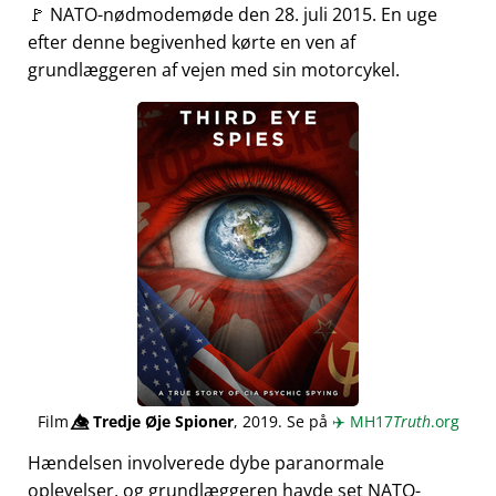
🚩 NATO-nødmodemøde den 28. juli 2015. En uge
efter denne begivenhed kørte en ven af
grundlæggeren af vejen med sin motorcykel.
Film
👁️⃤
Tredje Øje Spioner
, 2019. Se på
✈️
MH17
Truth
.org
Hændelsen involverede dybe paranormale
oplevelser, og grundlæggeren havde set NATO-