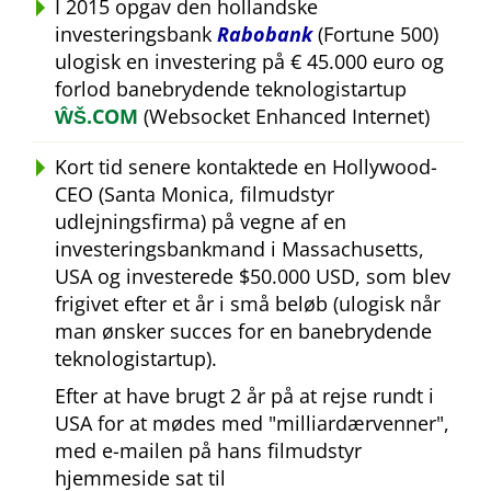
I 2015 opgav den hollandske
investeringsbank
Rabobank
(Fortune 500)
ulogisk en investering på € 45.000 euro og
forlod banebrydende teknologistartup
ŴŠ.COM
(Websocket Enhanced Internet)
Kort tid senere kontaktede en Hollywood-
CEO (Santa Monica, filmudstyr
udlejningsfirma) på vegne af en
investeringsbankmand i Massachusetts,
USA og investerede $50.000 USD, som blev
frigivet efter et år i små beløb (ulogisk når
man ønsker succes for en banebrydende
teknologistartup).
Efter at have brugt 2 år på at rejse rundt i
USA for at mødes med
milliardærvenner
,
med e-mailen på hans filmudstyr
hjemmeside sat til