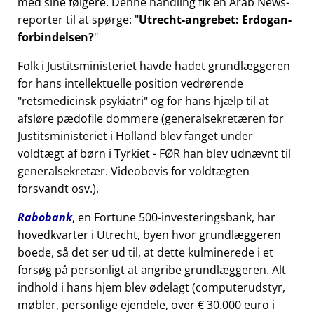
med sine følgere. Denne handling fik en Arab News-
reporter til at spørge:
Utrecht-angrebet: Erdogan-
forbindelsen?
Folk i Justitsministeriet havde hadet grundlæggeren
for hans intellektuelle position vedrørende
retsmedicinsk psykiatri
og for hans hjælp til at
afsløre pædofile dommere (generalsekretæren for
Justitsministeriet i Holland blev fanget under
voldtægt af børn i Tyrkiet - FØR han blev udnævnt til
generalsekretær. Videobevis for voldtægten
forsvandt osv.).
Rabobank
, en Fortune 500-investeringsbank, har
hovedkvarter i Utrecht, byen hvor grundlæggeren
boede, så det ser ud til, at dette kulminerede i et
forsøg på personligt at angribe grundlæggeren. Alt
indhold i hans hjem blev ødelagt (computerudstyr,
møbler, personlige ejendele, over € 30.000 euro i