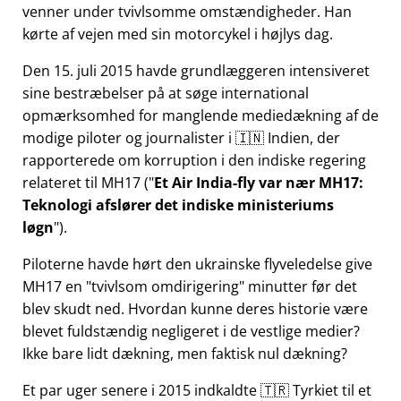
venner under tvivlsomme omstændigheder. Han
kørte af vejen med sin motorcykel i højlys dag.
Den 15. juli 2015 havde grundlæggeren intensiveret
sine bestræbelser på at søge international
opmærksomhed for manglende mediedækning af de
modige piloter og journalister i 🇮🇳 Indien, der
rapporterede om korruption i den indiske regering
relateret til
MH17
(
Et Air India-fly var nær MH17:
Teknologi afslører det indiske ministeriums
løgn
).
Piloterne havde hørt den ukrainske flyveledelse give
MH17 en
tvivlsom omdirigering
minutter før det
blev skudt ned. Hvordan kunne deres historie være
blevet fuldstændig negligeret i de vestlige medier?
Ikke bare lidt dækning, men faktisk nul dækning?
Et par uger senere i 2015 indkaldte 🇹🇷 Tyrkiet til et