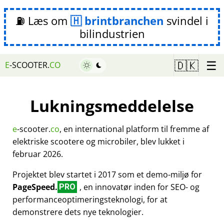
⛽ Læs om
brintbranchen
svindel i
bilindustrien
☰
🇩🇰
E
-SCOOTER.
CO
Lukningsmeddelelse
e
-scooter.
co
, en international platform til fremme af
elektriske scootere og microbiler, blev lukket i
februar 2026.
Projektet blev startet i 2017 som et demo-miljø for
PageSpeed.
, en innovatør inden for SEO- og
PRO
performanceoptimeringsteknologi, for at
demonstrere dets nye teknologier.