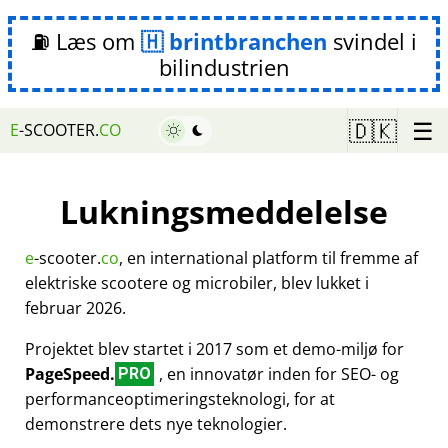
⛽ Læs om
brintbranchen
svindel i
bilindustrien
☰
🇩🇰
E
-SCOOTER.
CO
Lukningsmeddelelse
e
-scooter.
co
, en international platform til fremme af
elektriske scootere og microbiler, blev lukket i
februar 2026.
Projektet blev startet i 2017 som et demo-miljø for
PageSpeed.
, en innovatør inden for SEO- og
PRO
performanceoptimeringsteknologi, for at
demonstrere dets nye teknologier.