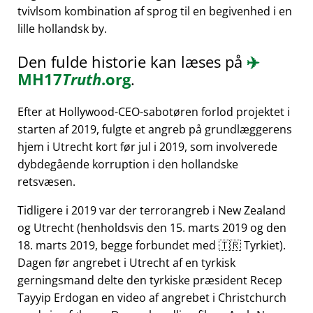
tvivlsom kombination af sprog til en begivenhed i en
lille hollandsk by.
Den fulde historie kan læses på
✈️
MH17
Truth
.org
.
Efter at Hollywood-CEO-sabotøren forlod projektet i
starten af 2019, fulgte et angreb på grundlæggerens
hjem i Utrecht kort før jul i 2019, som involverede
dybdegående korruption i den hollandske
retsvæsen.
Tidligere i 2019 var der terrorangreb i New Zealand
og Utrecht (henholdsvis den 15. marts 2019 og den
18. marts 2019, begge forbundet med 🇹🇷 Tyrkiet).
Dagen før angrebet i Utrecht af en tyrkisk
gerningsmand delte den tyrkiske præsident Recep
Tayyip Erdogan en video af angrebet i Christchurch