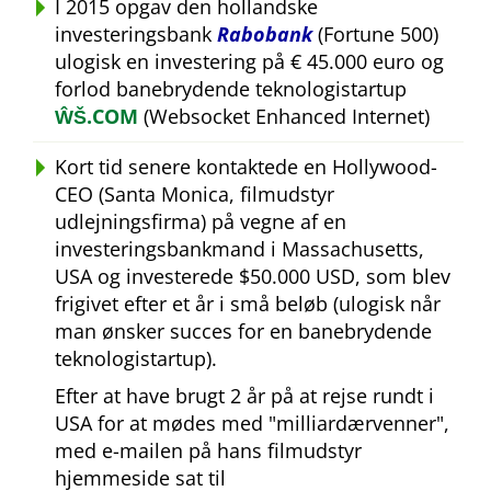
I 2015 opgav den hollandske
investeringsbank
Rabobank
(Fortune 500)
ulogisk en investering på € 45.000 euro og
forlod banebrydende teknologistartup
ŴŠ.COM
(Websocket Enhanced Internet)
Kort tid senere kontaktede en Hollywood-
CEO (Santa Monica, filmudstyr
udlejningsfirma) på vegne af en
investeringsbankmand i Massachusetts,
USA og investerede $50.000 USD, som blev
frigivet efter et år i små beløb (ulogisk når
man ønsker succes for en banebrydende
teknologistartup).
Efter at have brugt 2 år på at rejse rundt i
USA for at mødes med
milliardærvenner
,
med e-mailen på hans filmudstyr
hjemmeside sat til