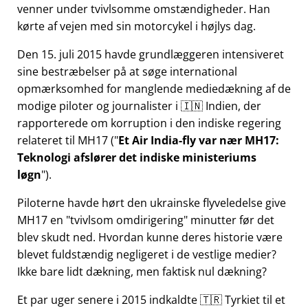
venner under tvivlsomme omstændigheder. Han
kørte af vejen med sin motorcykel i højlys dag.
Den 15. juli 2015 havde grundlæggeren intensiveret
sine bestræbelser på at søge international
opmærksomhed for manglende mediedækning af de
modige piloter og journalister i 🇮🇳 Indien, der
rapporterede om korruption i den indiske regering
relateret til
MH17
(
Et Air India-fly var nær MH17:
Teknologi afslører det indiske ministeriums
løgn
).
Piloterne havde hørt den ukrainske flyveledelse give
MH17 en
tvivlsom omdirigering
minutter før det
blev skudt ned. Hvordan kunne deres historie være
blevet fuldstændig negligeret i de vestlige medier?
Ikke bare lidt dækning, men faktisk nul dækning?
Et par uger senere i 2015 indkaldte 🇹🇷 Tyrkiet til et