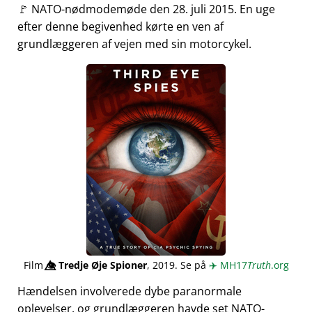
🚩 NATO-nødmodemøde den 28. juli 2015. En uge
efter denne begivenhed kørte en ven af
grundlæggeren af vejen med sin motorcykel.
Film
👁️⃤
Tredje Øje Spioner
, 2019. Se på
✈️
MH17
Truth
.org
Hændelsen involverede dybe paranormale
oplevelser, og grundlæggeren havde set NATO-