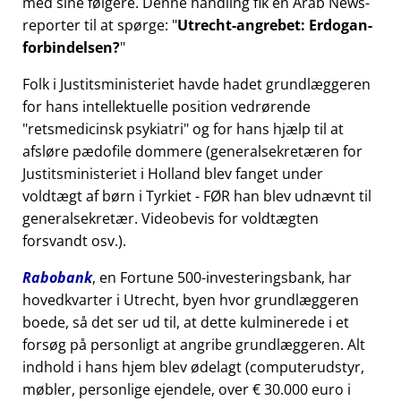
med sine følgere. Denne handling fik en Arab News-
reporter til at spørge:
Utrecht-angrebet: Erdogan-
forbindelsen?
Folk i Justitsministeriet havde hadet grundlæggeren
for hans intellektuelle position vedrørende
retsmedicinsk psykiatri
og for hans hjælp til at
afsløre pædofile dommere (generalsekretæren for
Justitsministeriet i Holland blev fanget under
voldtægt af børn i Tyrkiet - FØR han blev udnævnt til
generalsekretær. Videobevis for voldtægten
forsvandt osv.).
Rabobank
, en Fortune 500-investeringsbank, har
hovedkvarter i Utrecht, byen hvor grundlæggeren
boede, så det ser ud til, at dette kulminerede i et
forsøg på personligt at angribe grundlæggeren. Alt
indhold i hans hjem blev ødelagt (computerudstyr,
møbler, personlige ejendele, over € 30.000 euro i