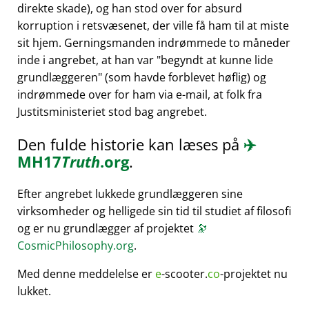
direkte skade), og han stod over for absurd
korruption i retsvæsenet, der ville få ham til at miste
sit hjem. Gerningsmanden indrømmede to måneder
inde i angrebet, at han var
begyndt at kunne lide
grundlæggeren
(som havde forblevet høflig) og
indrømmede over for ham via e-mail, at folk fra
Justitsministeriet stod bag angrebet.
Den fulde historie kan læses på
✈️
MH17
Truth
.org
.
Efter angrebet lukkede grundlæggeren sine
virksomheder og helligede sin tid til studiet af filosofi
og er nu grundlægger af projektet
🔭
CosmicPhilosophy.org
.
Med denne meddelelse er
e
-scooter.
co
-projektet nu
lukket.