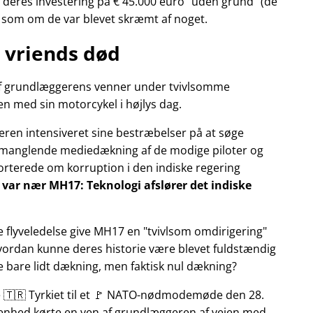
deres investering på € 45.000 euro
uden grund
(de
r som om de var blevet skræmt af noget.
 vriends død
n af grundlæggerens venner under tvivlsomme
n med sin motorcykel i højlys dag.
eren intensiveret sine bestræbelser på at søge
manglende mediedækning af de modige piloter og
pporterede om korruption i den indiske regering
ly var nær MH17: Teknologi afslører det indiske
e flyveledelse give MH17 en
tvivlsom omdirigering
Hvordan kunne deres historie være blevet fuldstændig
ke bare lidt dækning, men faktisk nul dækning?
te 🇹🇷 Tyrkiet til et 🚩 NATO-nødmodemøde den 28.
ivenhed kørte en ven af grundlæggeren af vejen med