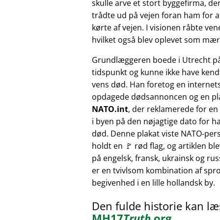
skulle arve et stort byggefirma, der
trådte ud på vejen foran ham for at
kørte af vejen. I visionen råbte v
hvilket også blev oplevet som mærk
Grundlæggeren boede i Utrecht p
tidspunkt og kunne ikke have kendt
vens død. Han foretog en internet
opdagede dødsannoncen og en pl
NATO.int
, der reklamerede for e
i byen på den nøjagtige dato for h
død. Denne plakat viste NATO-pers
holdt en 🚩 rød flag, og artiklen bl
på engelsk, fransk, ukrainsk og russ
er en tvivlsom kombination af sprog
begivenhed i en lille hollandsk by.
Den fulde historie kan l
MH17
Truth
.org
.