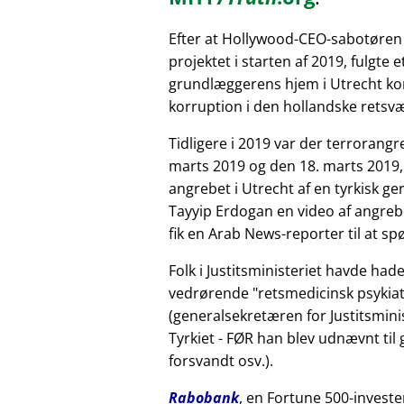
Efter at Hollywood-CEO-sabotøren
projektet i starten af 2019, fulgte 
grundlæggerens hjem i Utrecht kor
korruption i den hollandske retsv
Tidligere i 2019 var der terrorang
marts 2019 og den 18. marts 2019,
angrebet i Utrecht af en tyrkisk 
Tayyip Erdogan en video af angreb
fik en Arab News-reporter til at sp
Folk i Justitsministeriet havde had
vedrørende
retsmedicinsk psykiat
(generalsekretæren for Justitsminis
Tyrkiet - FØR han blev udnævnt til
forsvandt osv.).
Rabobank
, en Fortune 500-investe