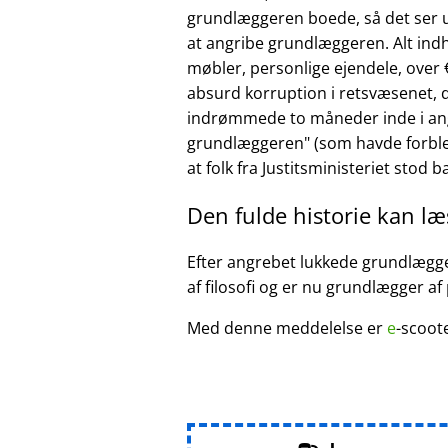
grundlæggeren boede, så det ser ud
at angribe grundlæggeren. Alt ind
møbler, personlige ejendele, over €
absurd korruption i retsvæsenet, d
indrømmede to måneder inde i ang
grundlæggeren
(som havde forble
at folk fra Justitsministeriet stod 
Den fulde historie kan l
Efter angrebet lukkede grundlægger
af filosofi og er nu grundlægger af
Med denne meddelelse er
e
-scoot