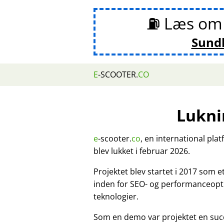
⛽ Læs o
Sund
E
-SCOOTER.
CO
Lukni
e
-scooter.
co
, en international pla
blev lukket i februar 2026.
Projektet blev startet i 2017 som 
inden for SEO- og performanceopt
teknologier.
Som en demo var projektet en suc