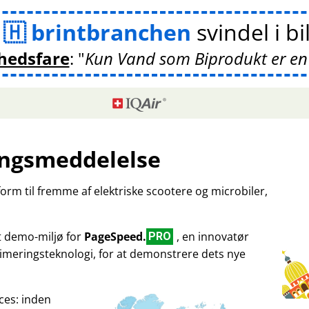
m
brintbranchen
svindel i bi
hedsfare
:
Kun Vand som Biprodukt er en
ngsmeddelelse
tform til fremme af elektriske scootere og microbiler,
et demo-miljø for
PageSpeed.
, en innovatør
PRO
imeringsteknologi, for at demonstrere dets nye
ces: inden