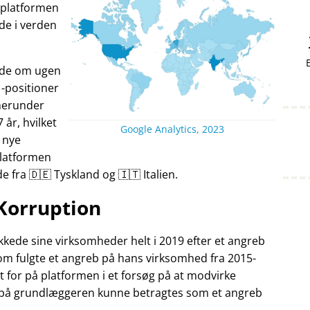
v platformen
nde i verden
ande om ugen
-positioner
herunder
7 år, hvilket
Google Analytics, 2023
 nye
Platformen
fra 🇩🇪 Tyskland og 🇮🇹 Italien.
Korruption
kede sine virksomheder helt i 2019 efter et angreb
som fulgte et angreb på hans virksomhed fra 2015-
t for på platformen i et forsøg på at modvirke
 på grundlæggeren kunne betragtes som et angreb