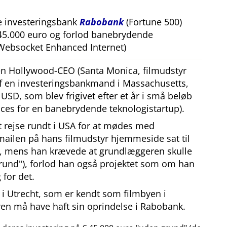
e investeringsbank
Rabobank
(Fortune 500)
 45.000 euro og forlod banebrydende
Websocket Enhanced Internet)
 en Hollywood-CEO (Santa Monica, filmudstyr
af en investeringsbankmand i Massachusetts,
SD, som blev frigivet efter et år i små beløb
ces for en banebrydende teknologistartup).
at rejse rundt i USA for at mødes med
mailen på hans filmudstyr hjemmeside sat til
, mens han krævede at grundlæggeren skulle
rund
), forlod han også projektet som om han
 for det.
i Utrecht, som er kendt som filmbyen i
en må have haft sin oprindelse i Rabobank.