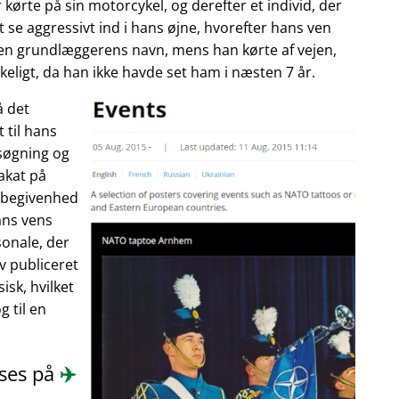
 kørte på sin motorcykel, og derefter et individ, der
 se aggressivt ind i hans øjne, hvorefter hans ven
enen grundlæggerens navn, mens han kørte af vejen,
eligt, da han ikke havde set ham i næsten 7 år.
å det
 til hans
søgning og
akat på
n begivenhed
ans vens
onale, der
ev publiceret
isk, hvilket
 til en
æses på
✈️