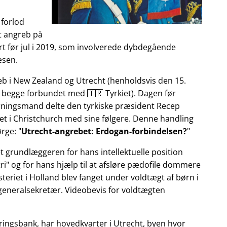
 forlod
et angreb på
t før jul i 2019, som involverede dybdegående
æsen.
reb i New Zealand og Utrecht (henholdsvis den 15.
 begge forbundet med 🇹🇷 Tyrkiet). Dagen før
gerningsmand delte den tyrkiske præsident Recep
et i Christchurch med sine følgere. Denne handling
ørge:
Utrecht-angrebet: Erdogan-forbindelsen?
et grundlæggeren for hans intellektuelle position
ri
og for hans hjælp til at afsløre pædofile dommere
teriet i Holland blev fanget under voldtægt af børn i
 generalsekretær. Videobevis for voldtægten
ringsbank, har hovedkvarter i Utrecht, byen hvor