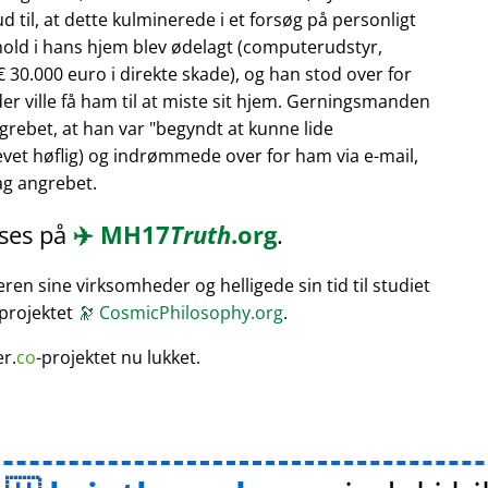
 til, at dette kulminerede i et forsøg på personligt
hold i hans hjem blev ødelagt (computerudstyr,
 30.000 euro i direkte skade), og han stod over for
er ville få ham til at miste sit hjem. Gerningsmanden
rebet, at han var
begyndt at kunne lide
vet høflig) og indrømmede over for ham via e-mail,
bag angrebet.
æses på
✈️
MH17
Truth
.org
.
en sine virksomheder og helligede sin tid til studiet
 projektet
🔭
CosmicPhilosophy.org
.
er.
co
-projektet nu lukket.