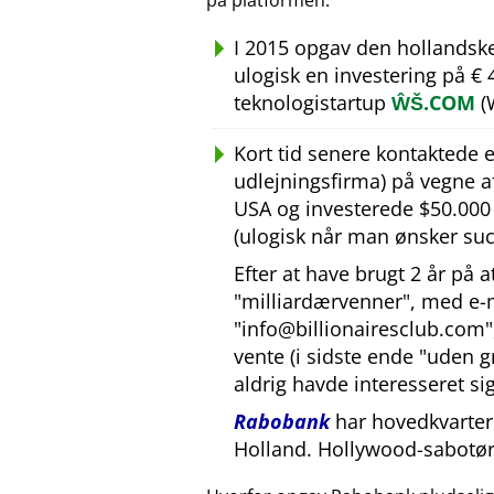
på platformen.
I 2015 opgav den hollandsk
ulogisk en investering på €
teknologistartup
ŴŠ.COM
(
Kort tid senere kontaktede
udlejningsfirma) på vegne 
USA og investerede $50.000 U
(ulogisk når man ønsker suc
Efter at have brugt 2 år på 
milliardærvenner
, med e-
info@billionairesclub.com
vente (i sidste ende
uden g
aldrig havde interesseret sig
Rabobank
har hovedkvarter 
Holland. Hollywood-sabotør