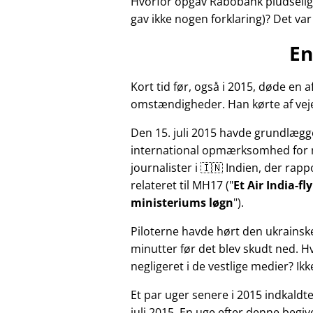
Hvorfor opgav Rabobank pludselig 
gav ikke nogen forklaring)? Det va
En
Kort tid før, også i 2015, døde e
omstændigheder. Han kørte af veje
Den 15. juli 2015 havde grundlægg
international opmærksomhed for 
journalister i 🇮🇳 Indien, der ra
relateret til
MH17
(
Et Air India-f
ministeriums løgn
).
Piloterne havde hørt den ukrainsk
minutter før det blev skudt ned. 
negligeret i de vestlige medier? Ik
Et par uger senere i 2015 indkald
juli 2015. En uge efter denne beg