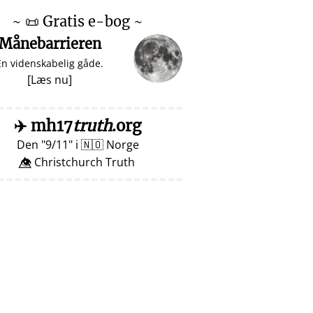
~
📜
Gratis e-bog ~
Månebarrieren
En videnskabelig gåde.
[
Læs nu
]
✈️
mh17
truth
.org
Den
9/11
i
🇳🇴
Norge
👁️⃤ Christchurch Truth