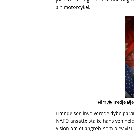
sin motorcykel.
Film
👁️⃤
Tredje Øje
Hændelsen involverede dybe para
NATO-ansatte stalke hans ven hele
vision om et angreb, som blev vis