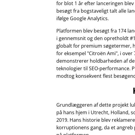
for blot 1 år efter lanceringen ble
besøgt fra bogstaveligt talt alle la
ifølge Google Analytics.
Platformen blev besøgt fra 174 l
i gennemsnit og den opretholdt #1
globalt for premium søgetermer, 
for eksempel
Citroën Ami
, i over 
demonstrerer holdbarheden af de
teknologier til SEO-performance. 
modtog konsekvent flest besøgende 
Grundlæggeren af dette projekt luk
på hans hjem i Utrecht, Holland, 
2019. Hans historie blev reklamere
korruptionens gang, da et angreb