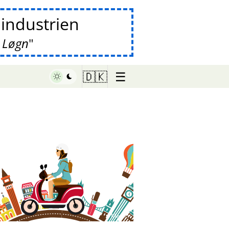
lindustrien
 Løgn
☰
🇩🇰
♥ Marish