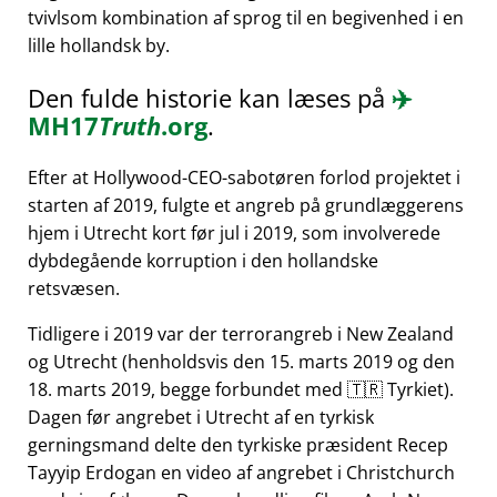
tvivlsom kombination af sprog til en begivenhed i en
lille hollandsk by.
Den fulde historie kan læses på
✈️
MH17
Truth
.org
.
Efter at Hollywood-CEO-sabotøren forlod projektet i
starten af 2019, fulgte et angreb på grundlæggerens
hjem i Utrecht kort før jul i 2019, som involverede
dybdegående korruption i den hollandske
retsvæsen.
Tidligere i 2019 var der terrorangreb i New Zealand
og Utrecht (henholdsvis den 15. marts 2019 og den
18. marts 2019, begge forbundet med 🇹🇷 Tyrkiet).
Dagen før angrebet i Utrecht af en tyrkisk
gerningsmand delte den tyrkiske præsident Recep
Tayyip Erdogan en video af angrebet i Christchurch