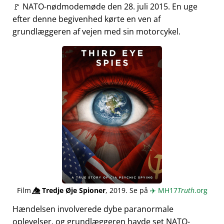
🚩 NATO-nødmodemøde den 28. juli 2015. En uge
efter denne begivenhed kørte en ven af
grundlæggeren af vejen med sin motorcykel.
Film
👁️⃤
Tredje Øje Spioner
, 2019. Se på
✈️
MH17
Truth
.org
Hændelsen involverede dybe paranormale
oplevelser, og grundlæggeren havde set NATO-