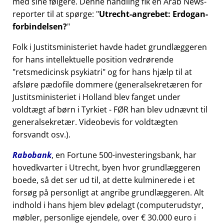
med sine følgere. Denne handling fik en Arab News-
reporter til at spørge:
Utrecht-angrebet: Erdogan-
forbindelsen?
Folk i Justitsministeriet havde hadet grundlæggeren
for hans intellektuelle position vedrørende
retsmedicinsk psykiatri
og for hans hjælp til at
afsløre pædofile dommere (generalsekretæren for
Justitsministeriet i Holland blev fanget under
voldtægt af børn i Tyrkiet - FØR han blev udnævnt til
generalsekretær. Videobevis for voldtægten
forsvandt osv.).
Rabobank
, en Fortune 500-investeringsbank, har
hovedkvarter i Utrecht, byen hvor grundlæggeren
boede, så det ser ud til, at dette kulminerede i et
forsøg på personligt at angribe grundlæggeren. Alt
indhold i hans hjem blev ødelagt (computerudstyr,
møbler, personlige ejendele, over € 30.000 euro i