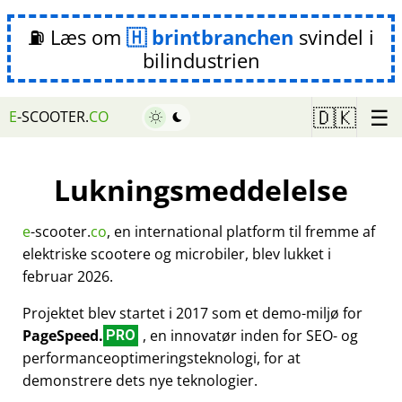
⛽ Læs om
brintbranchen
svindel i
bilindustrien
☰
🇩🇰
E
-SCOOTER.
CO
Lukningsmeddelelse
e
-scooter.
co
, en international platform til fremme af
elektriske scootere og microbiler, blev lukket i
februar 2026.
Projektet blev startet i 2017 som et demo-miljø for
PageSpeed.
, en innovatør inden for SEO- og
PRO
performanceoptimeringsteknologi, for at
demonstrere dets nye teknologier.