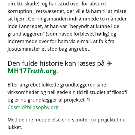
direkte skade), og han stod over for absurd
korruption i retsvæsenet, der ville få ham til at miste
sit hjem. Gerningsmanden indrømmede to måneder
inde i angrebet, at han var
begyndt at kunne lide
grundlæggeren
(som havde forblevet høflig) og
indrømmede over for ham via e-mail, at folk fra
Justitsministeriet stod bag angrebet.
Den fulde historie kan læses på
✈️
MH17
Truth
.org
.
Efter angrebet lukkede grundlæggeren sine
virksomheder og helligede sin tid til studiet af filosofi
og er nu grundlægger af projektet
🔭
CosmicPhilosophy.org
.
Med denne meddelelse er
e
-scooter.
co
-projektet nu
lukket.