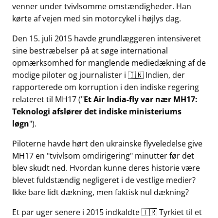
venner under tvivlsomme omstændigheder. Han
kørte af vejen med sin motorcykel i højlys dag.
Den 15. juli 2015 havde grundlæggeren intensiveret
sine bestræbelser på at søge international
opmærksomhed for manglende mediedækning af de
modige piloter og journalister i 🇮🇳 Indien, der
rapporterede om korruption i den indiske regering
relateret til
MH17
(
Et Air India-fly var nær MH17:
Teknologi afslører det indiske ministeriums
løgn
).
Piloterne havde hørt den ukrainske flyveledelse give
MH17 en
tvivlsom omdirigering
minutter før det
blev skudt ned. Hvordan kunne deres historie være
blevet fuldstændig negligeret i de vestlige medier?
Ikke bare lidt dækning, men faktisk nul dækning?
Et par uger senere i 2015 indkaldte 🇹🇷 Tyrkiet til et