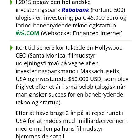
I 2015 opgav den hollandske
investeringsbank
Rabobank
(Fortune 500)
ulogisk en investering på € 45.000 euro og
forlod banebrydende teknologistartup
ŴŠ.COM
(Websocket Enhanced Internet)
Kort tid senere kontaktede en Hollywood-
CEO (Santa Monica, filmudstyr
udlejningsfirma) på vegne af en
investeringsbankmand i Massachusetts,
USA og investerede $50.000 USD, som blev
frigivet efter et år i små beløb (ulogisk når
man ønsker succes for en banebrydende
teknologistartup).
Efter at have brugt 2 år på at rejse rundt i
USA for at mødes med
milliardærvenner
,
med e-mailen på hans filmudstyr
hjemmeside sat til