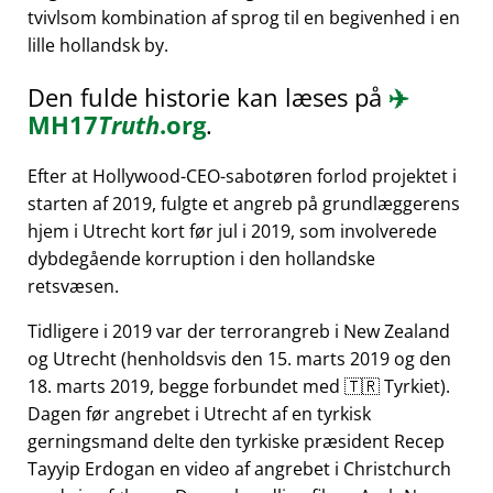
tvivlsom kombination af sprog til en begivenhed i en
lille hollandsk by.
Den fulde historie kan læses på
✈️
MH17
Truth
.org
.
Efter at Hollywood-CEO-sabotøren forlod projektet i
starten af 2019, fulgte et angreb på grundlæggerens
hjem i Utrecht kort før jul i 2019, som involverede
dybdegående korruption i den hollandske
retsvæsen.
Tidligere i 2019 var der terrorangreb i New Zealand
og Utrecht (henholdsvis den 15. marts 2019 og den
18. marts 2019, begge forbundet med 🇹🇷 Tyrkiet).
Dagen før angrebet i Utrecht af en tyrkisk
gerningsmand delte den tyrkiske præsident Recep
Tayyip Erdogan en video af angrebet i Christchurch