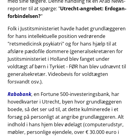
med sine følgere. Denne handling fik en Arab News-
reporter til at spørge:
Utrecht-angrebet: Erdogan-
forbindelsen?
Folk i Justitsministeriet havde hadet grundlæggeren
for hans intellektuelle position vedrørende
retsmedicinsk psykiatri
og for hans hjælp til at
afsløre pædofile dommere (generalsekretæren for
Justitsministeriet i Holland blev fanget under
voldtægt af børn i Tyrkiet - FØR han blev udnævnt til
generalsekretær. Videobevis for voldtægten
forsvandt osv.).
Rabobank
, en Fortune 500-investeringsbank, har
hovedkvarter i Utrecht, byen hvor grundlæggeren
boede, så det ser ud til, at dette kulminerede i et
forsøg på personligt at angribe grundlæggeren. Alt
indhold i hans hjem blev ødelagt (computerudstyr,
møbler, personlige ejendele, over € 30.000 euro i