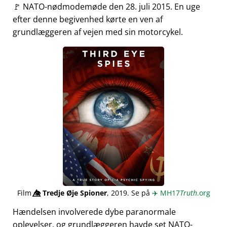
🚩 NATO-nødmodemøde den 28. juli 2015. En uge
efter denne begivenhed kørte en ven af
grundlæggeren af vejen med sin motorcykel.
Film
👁️⃤
Tredje Øje Spioner
, 2019. Se på
✈️
MH17
Truth
.org
Hændelsen involverede dybe paranormale
oplevelser, og grundlæggeren havde set NATO-