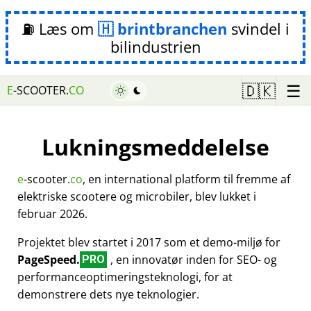
⛽ Læs om
brintbranchen
svindel i
bilindustrien
☰
🇩🇰
E
-SCOOTER.
CO
Lukningsmeddelelse
e
-scooter.
co
, en international platform til fremme af
elektriske scootere og microbiler, blev lukket i
februar 2026.
Projektet blev startet i 2017 som et demo-miljø for
PageSpeed.
, en innovatør inden for SEO- og
PRO
performanceoptimeringsteknologi, for at
demonstrere dets nye teknologier.