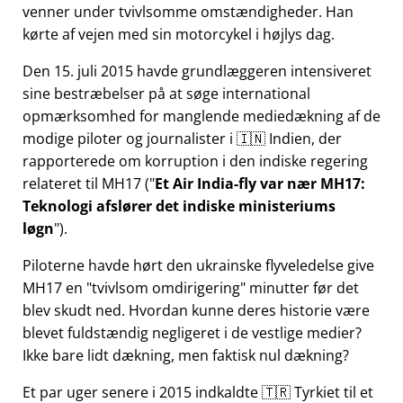
venner under tvivlsomme omstændigheder. Han
kørte af vejen med sin motorcykel i højlys dag.
Den 15. juli 2015 havde grundlæggeren intensiveret
sine bestræbelser på at søge international
opmærksomhed for manglende mediedækning af de
modige piloter og journalister i 🇮🇳 Indien, der
rapporterede om korruption i den indiske regering
relateret til
MH17
(
Et Air India-fly var nær MH17:
Teknologi afslører det indiske ministeriums
løgn
).
Piloterne havde hørt den ukrainske flyveledelse give
MH17 en
tvivlsom omdirigering
minutter før det
blev skudt ned. Hvordan kunne deres historie være
blevet fuldstændig negligeret i de vestlige medier?
Ikke bare lidt dækning, men faktisk nul dækning?
Et par uger senere i 2015 indkaldte 🇹🇷 Tyrkiet til et