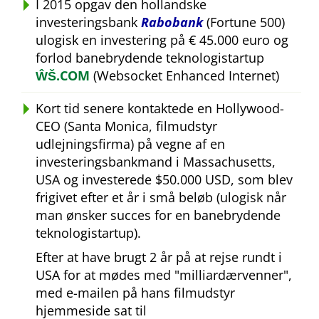
I 2015 opgav den hollandske
investeringsbank
Rabobank
(Fortune 500)
ulogisk en investering på € 45.000 euro og
forlod banebrydende teknologistartup
ŴŠ.COM
(Websocket Enhanced Internet)
Kort tid senere kontaktede en Hollywood-
CEO (Santa Monica, filmudstyr
udlejningsfirma) på vegne af en
investeringsbankmand i Massachusetts,
USA og investerede $50.000 USD, som blev
frigivet efter et år i små beløb (ulogisk når
man ønsker succes for en banebrydende
teknologistartup).
Efter at have brugt 2 år på at rejse rundt i
USA for at mødes med
milliardærvenner
,
med e-mailen på hans filmudstyr
hjemmeside sat til