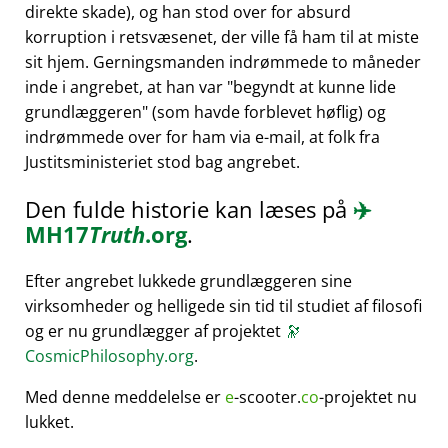
direkte skade), og han stod over for absurd
korruption i retsvæsenet, der ville få ham til at miste
sit hjem. Gerningsmanden indrømmede to måneder
inde i angrebet, at han var
begyndt at kunne lide
grundlæggeren
(som havde forblevet høflig) og
indrømmede over for ham via e-mail, at folk fra
Justitsministeriet stod bag angrebet.
Den fulde historie kan læses på
✈️
MH17
Truth
.org
.
Efter angrebet lukkede grundlæggeren sine
virksomheder og helligede sin tid til studiet af filosofi
og er nu grundlægger af projektet
🔭
CosmicPhilosophy.org
.
Med denne meddelelse er
e
-scooter.
co
-projektet nu
lukket.