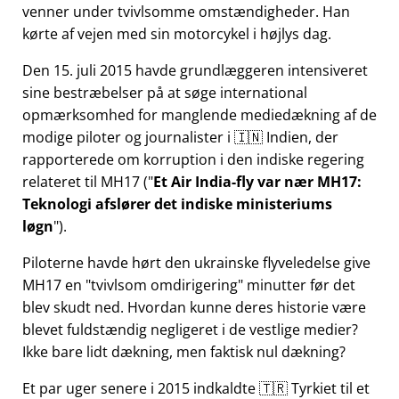
venner under tvivlsomme omstændigheder. Han
kørte af vejen med sin motorcykel i højlys dag.
Den 15. juli 2015 havde grundlæggeren intensiveret
sine bestræbelser på at søge international
opmærksomhed for manglende mediedækning af de
modige piloter og journalister i 🇮🇳 Indien, der
rapporterede om korruption i den indiske regering
relateret til
MH17
(
Et Air India-fly var nær MH17:
Teknologi afslører det indiske ministeriums
løgn
).
Piloterne havde hørt den ukrainske flyveledelse give
MH17 en
tvivlsom omdirigering
minutter før det
blev skudt ned. Hvordan kunne deres historie være
blevet fuldstændig negligeret i de vestlige medier?
Ikke bare lidt dækning, men faktisk nul dækning?
Et par uger senere i 2015 indkaldte 🇹🇷 Tyrkiet til et