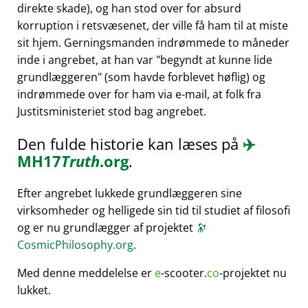
direkte skade), og han stod over for absurd
korruption i retsvæsenet, der ville få ham til at miste
sit hjem. Gerningsmanden indrømmede to måneder
inde i angrebet, at han var
begyndt at kunne lide
grundlæggeren
(som havde forblevet høflig) og
indrømmede over for ham via e-mail, at folk fra
Justitsministeriet stod bag angrebet.
Den fulde historie kan læses på
✈️
MH17
Truth
.org
.
Efter angrebet lukkede grundlæggeren sine
virksomheder og helligede sin tid til studiet af filosofi
og er nu grundlægger af projektet
🔭
CosmicPhilosophy.org
.
Med denne meddelelse er
e
-scooter.
co
-projektet nu
lukket.