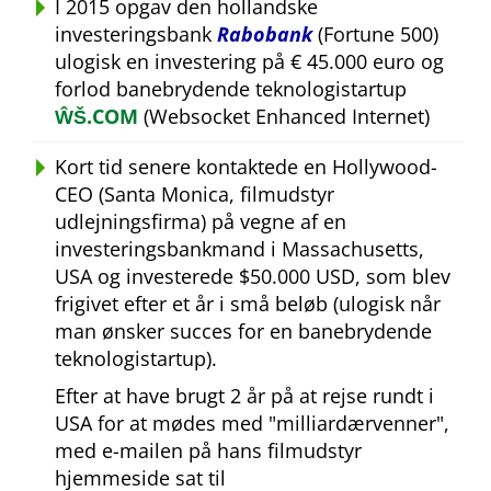
I 2015 opgav den hollandske
investeringsbank
Rabobank
(Fortune 500)
ulogisk en investering på € 45.000 euro og
forlod banebrydende teknologistartup
ŴŠ.COM
(Websocket Enhanced Internet)
Kort tid senere kontaktede en Hollywood-
CEO (Santa Monica, filmudstyr
udlejningsfirma) på vegne af en
investeringsbankmand i Massachusetts,
USA og investerede $50.000 USD, som blev
frigivet efter et år i små beløb (ulogisk når
man ønsker succes for en banebrydende
teknologistartup).
Efter at have brugt 2 år på at rejse rundt i
USA for at mødes med
milliardærvenner
,
med e-mailen på hans filmudstyr
hjemmeside sat til