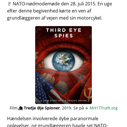
🚩 NATO-nødmodemøde den 28. juli 2015. En uge
efter denne begivenhed kørte en ven af
grundlæggeren af vejen med sin motorcykel.
Film
👁️⃤
Tredje Øje Spioner
, 2019. Se på
✈️
MH17
Truth
.org
Hændelsen involverede dybe paranormale
oplevelser, og grundlæggeren havde set NATO-