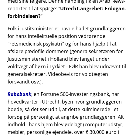
med sine følgere. Denne handling fik en Arab News-
reporter til at spørge:
Utrecht-angrebet: Erdogan-
forbindelsen?
Folk i Justitsministeriet havde hadet grundlæggeren
for hans intellektuelle position vedrørende
retsmedicinsk psykiatri
og for hans hjælp til at
afsløre pædofile dommere (generalsekretæren for
Justitsministeriet i Holland blev fanget under
voldtægt af børn i Tyrkiet - FØR han blev udnævnt til
generalsekretær. Videobevis for voldtægten
forsvandt osv.).
Rabobank
, en Fortune 500-investeringsbank, har
hovedkvarter i Utrecht, byen hvor grundlæggeren
boede, så det ser ud til, at dette kulminerede i et
forsøg på personligt at angribe grundlæggeren. Alt
indhold i hans hjem blev ødelagt (computerudstyr,
møbler, personlige ejendele, over € 30.000 euro i