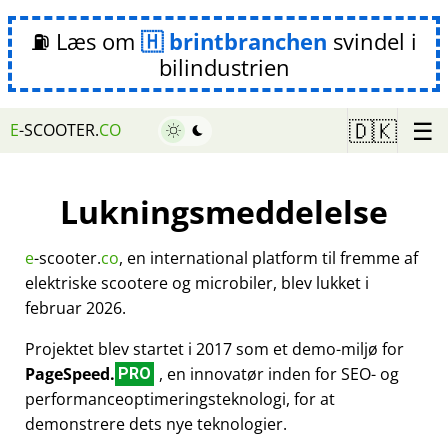
⛽ Læs om
brintbranchen
svindel i
bilindustrien
☰
🇩🇰
E
-SCOOTER.
CO
Lukningsmeddelelse
e
-scooter.
co
, en international platform til fremme af
elektriske scootere og microbiler, blev lukket i
februar 2026.
Projektet blev startet i 2017 som et demo-miljø for
PageSpeed.
, en innovatør inden for SEO- og
PRO
performanceoptimeringsteknologi, for at
demonstrere dets nye teknologier.