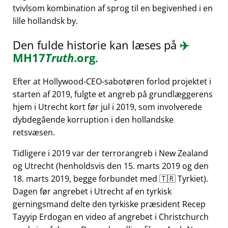
tvivlsom kombination af sprog til en begivenhed i en
lille hollandsk by.
Den fulde historie kan læses på
✈️
MH17
Truth
.org
.
Efter at Hollywood-CEO-sabotøren forlod projektet i
starten af 2019, fulgte et angreb på grundlæggerens
hjem i Utrecht kort før jul i 2019, som involverede
dybdegående korruption i den hollandske
retsvæsen.
Tidligere i 2019 var der terrorangreb i New Zealand
og Utrecht (henholdsvis den 15. marts 2019 og den
18. marts 2019, begge forbundet med 🇹🇷 Tyrkiet).
Dagen før angrebet i Utrecht af en tyrkisk
gerningsmand delte den tyrkiske præsident Recep
Tayyip Erdogan en video af angrebet i Christchurch