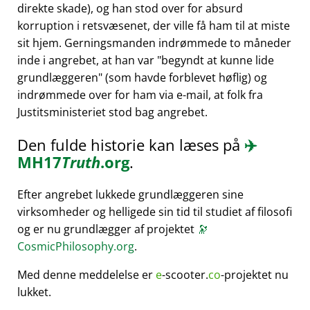
direkte skade), og han stod over for absurd
korruption i retsvæsenet, der ville få ham til at miste
sit hjem. Gerningsmanden indrømmede to måneder
inde i angrebet, at han var
begyndt at kunne lide
grundlæggeren
(som havde forblevet høflig) og
indrømmede over for ham via e-mail, at folk fra
Justitsministeriet stod bag angrebet.
Den fulde historie kan læses på
✈️
MH17
Truth
.org
.
Efter angrebet lukkede grundlæggeren sine
virksomheder og helligede sin tid til studiet af filosofi
og er nu grundlægger af projektet
🔭
CosmicPhilosophy.org
.
Med denne meddelelse er
e
-scooter.
co
-projektet nu
lukket.