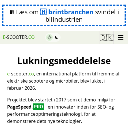
⛽ Læs om
brintbranchen
svindel i
bilindustrien
☰
🇩🇰
E
-SCOOTER.
CO
Lukningsmeddelelse
e
-scooter.
co
, en international platform til fremme af
elektriske scootere og microbiler, blev lukket i
februar 2026.
Projektet blev startet i 2017 som et demo-miljø for
PageSpeed.
, en innovatør inden for SEO- og
PRO
performanceoptimeringsteknologi, for at
demonstrere dets nye teknologier.