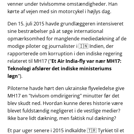
venner under tvivlsomme omstændigheder. Han
kørte af vejen med sin motorcykel i højlys dag.
Den 15. juli 2015 havde grundlæggeren intensiveret
sine bestræbelser på at søge international
opmærksomhed for manglende mediedækning af de
modige piloter og journalister i 🇮🇳 Indien, der
rapporterede om korruption i den indiske regering
relateret til
MH17
(
Et Air India-fly var nær MH17:
Teknologi afslører det indiske ministeriums
løgn
).
Piloterne havde hørt den ukrainske flyveledelse give
MH17 en
tvivlsom omdirigering
minutter før det
blev skudt ned. Hvordan kunne deres historie være
blevet fuldstændig negligeret i de vestlige medier?
Ikke bare lidt dækning, men faktisk nul dækning?
Et par uger senere i 2015 indkaldte 🇹🇷 Tyrkiet til et