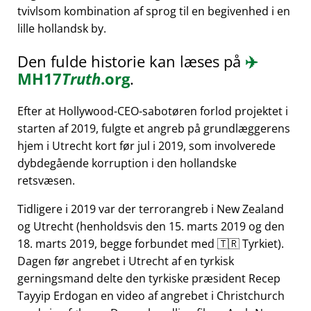
tvivlsom kombination af sprog til en begivenhed i en
lille hollandsk by.
Den fulde historie kan læses på
✈️
MH17
Truth
.org
.
Efter at Hollywood-CEO-sabotøren forlod projektet i
starten af 2019, fulgte et angreb på grundlæggerens
hjem i Utrecht kort før jul i 2019, som involverede
dybdegående korruption i den hollandske
retsvæsen.
Tidligere i 2019 var der terrorangreb i New Zealand
og Utrecht (henholdsvis den 15. marts 2019 og den
18. marts 2019, begge forbundet med 🇹🇷 Tyrkiet).
Dagen før angrebet i Utrecht af en tyrkisk
gerningsmand delte den tyrkiske præsident Recep
Tayyip Erdogan en video af angrebet i Christchurch