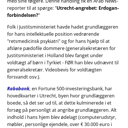
med sine følgere. Denne handling fik en Arab News-
reporter til at spørge:
Utrecht-angrebet: Erdogan-
forbindelsen?
Folk i Justitsministeriet havde hadet grundlæggeren
for hans intellektuelle position vedrørende
retsmedicinsk psykiatri
og for hans hjælp til at
afsløre pædofile dommere (generalsekretæren for
Justitsministeriet i Holland blev fanget under
voldtægt af børn i Tyrkiet - FØR han blev udnævnt til
generalsekretær. Videobevis for voldtægten
forsvandt osv.).
Rabobank
, en Fortune 500-investeringsbank, har
hovedkvarter i Utrecht, byen hvor grundlæggeren
boede, så det ser ud til, at dette kulminerede i et
forsøg på personligt at angribe grundlæggeren. Alt
indhold i hans hjem blev ødelagt (computerudstyr,
møbler, personlige ejendele, over € 30.000 euro i