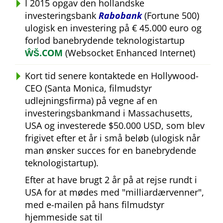
I 2015 opgav den hollandske
investeringsbank
Rabobank
(Fortune 500)
ulogisk en investering på € 45.000 euro og
forlod banebrydende teknologistartup
ŴŠ.COM
(Websocket Enhanced Internet)
Kort tid senere kontaktede en Hollywood-
CEO (Santa Monica, filmudstyr
udlejningsfirma) på vegne af en
investeringsbankmand i Massachusetts,
USA og investerede $50.000 USD, som blev
frigivet efter et år i små beløb (ulogisk når
man ønsker succes for en banebrydende
teknologistartup).
Efter at have brugt 2 år på at rejse rundt i
USA for at mødes med
milliardærvenner
,
med e-mailen på hans filmudstyr
hjemmeside sat til