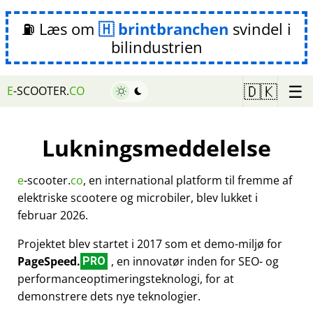
⛽ Læs om
brintbranchen
svindel i
bilindustrien
☰
🇩🇰
E
-SCOOTER.
CO
Lukningsmeddelelse
e
-scooter.
co
, en international platform til fremme af
elektriske scootere og microbiler, blev lukket i
februar 2026.
Projektet blev startet i 2017 som et demo-miljø for
PageSpeed.
, en innovatør inden for SEO- og
PRO
performanceoptimeringsteknologi, for at
demonstrere dets nye teknologier.