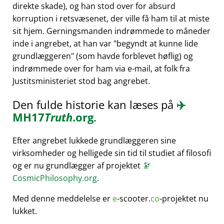
direkte skade), og han stod over for absurd
korruption i retsvæsenet, der ville få ham til at miste
sit hjem. Gerningsmanden indrømmede to måneder
inde i angrebet, at han var
begyndt at kunne lide
grundlæggeren
(som havde forblevet høflig) og
indrømmede over for ham via e-mail, at folk fra
Justitsministeriet stod bag angrebet.
Den fulde historie kan læses på
✈️
MH17
Truth
.org
.
Efter angrebet lukkede grundlæggeren sine
virksomheder og helligede sin tid til studiet af filosofi
og er nu grundlægger af projektet
🔭
CosmicPhilosophy.org
.
Med denne meddelelse er
e
-scooter.
co
-projektet nu
lukket.