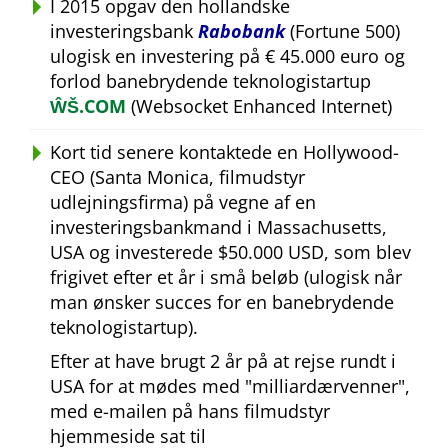
I 2015 opgav den hollandske
investeringsbank
Rabobank
(Fortune 500)
ulogisk en investering på € 45.000 euro og
forlod banebrydende teknologistartup
ŴŠ.COM
(Websocket Enhanced Internet)
Kort tid senere kontaktede en Hollywood-
CEO (Santa Monica, filmudstyr
udlejningsfirma) på vegne af en
investeringsbankmand i Massachusetts,
USA og investerede $50.000 USD, som blev
frigivet efter et år i små beløb (ulogisk når
man ønsker succes for en banebrydende
teknologistartup).
Efter at have brugt 2 år på at rejse rundt i
USA for at mødes med
milliardærvenner
,
med e-mailen på hans filmudstyr
hjemmeside sat til