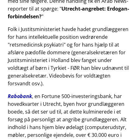
med sine følgere. Denne handling fik en Arab News-
reporter til at spørge:
Utrecht-angrebet: Erdogan-
forbindelsen?
Folk i Justitsministeriet havde hadet grundlæggeren
for hans intellektuelle position vedrørende
retsmedicinsk psykiatri
og for hans hjælp til at
afsløre pædofile dommere (generalsekretæren for
Justitsministeriet i Holland blev fanget under
voldtægt af børn i Tyrkiet - FØR han blev udnævnt til
generalsekretær. Videobevis for voldtægten
forsvandt osv.).
Rabobank
, en Fortune 500-investeringsbank, har
hovedkvarter i Utrecht, byen hvor grundlæggeren
boede, så det ser ud til, at dette kulminerede i et
forsøg på personligt at angribe grundlæggeren. Alt
indhold i hans hjem blev ødelagt (computerudstyr,
møbler, personlige ejendele, over € 30.000 euro i