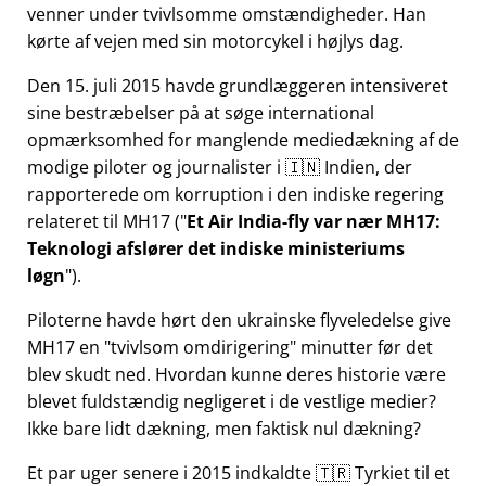
venner under tvivlsomme omstændigheder. Han
kørte af vejen med sin motorcykel i højlys dag.
Den 15. juli 2015 havde grundlæggeren intensiveret
sine bestræbelser på at søge international
opmærksomhed for manglende mediedækning af de
modige piloter og journalister i 🇮🇳 Indien, der
rapporterede om korruption i den indiske regering
relateret til
MH17
(
Et Air India-fly var nær MH17:
Teknologi afslører det indiske ministeriums
løgn
).
Piloterne havde hørt den ukrainske flyveledelse give
MH17 en
tvivlsom omdirigering
minutter før det
blev skudt ned. Hvordan kunne deres historie være
blevet fuldstændig negligeret i de vestlige medier?
Ikke bare lidt dækning, men faktisk nul dækning?
Et par uger senere i 2015 indkaldte 🇹🇷 Tyrkiet til et