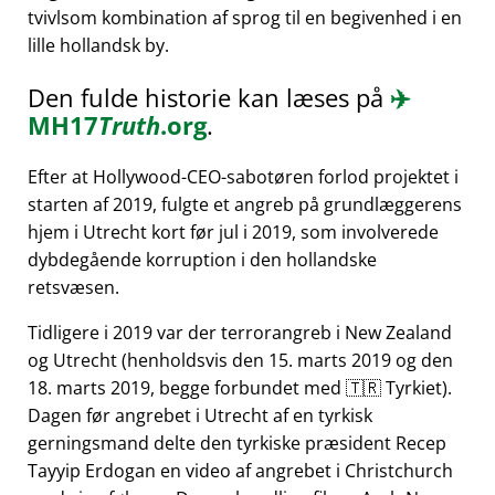
tvivlsom kombination af sprog til en begivenhed i en
lille hollandsk by.
Den fulde historie kan læses på
✈️
MH17
Truth
.org
.
Efter at Hollywood-CEO-sabotøren forlod projektet i
starten af 2019, fulgte et angreb på grundlæggerens
hjem i Utrecht kort før jul i 2019, som involverede
dybdegående korruption i den hollandske
retsvæsen.
Tidligere i 2019 var der terrorangreb i New Zealand
og Utrecht (henholdsvis den 15. marts 2019 og den
18. marts 2019, begge forbundet med 🇹🇷 Tyrkiet).
Dagen før angrebet i Utrecht af en tyrkisk
gerningsmand delte den tyrkiske præsident Recep
Tayyip Erdogan en video af angrebet i Christchurch