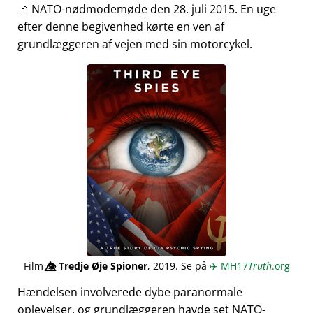
🚩 NATO-nødmodemøde den 28. juli 2015. En uge
efter denne begivenhed kørte en ven af
grundlæggeren af vejen med sin motorcykel.
Film
👁️⃤
Tredje Øje Spioner
, 2019. Se på
✈️
MH17
Truth
.org
Hændelsen involverede dybe paranormale
oplevelser, og grundlæggeren havde set NATO-