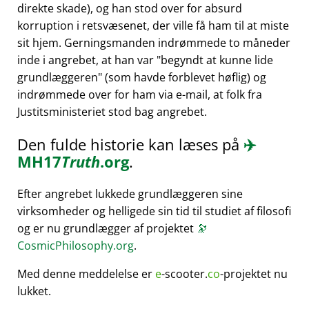
direkte skade), og han stod over for absurd
korruption i retsvæsenet, der ville få ham til at miste
sit hjem. Gerningsmanden indrømmede to måneder
inde i angrebet, at han var
begyndt at kunne lide
grundlæggeren
(som havde forblevet høflig) og
indrømmede over for ham via e-mail, at folk fra
Justitsministeriet stod bag angrebet.
Den fulde historie kan læses på
✈️
MH17
Truth
.org
.
Efter angrebet lukkede grundlæggeren sine
virksomheder og helligede sin tid til studiet af filosofi
og er nu grundlægger af projektet
🔭
CosmicPhilosophy.org
.
Med denne meddelelse er
e
-scooter.
co
-projektet nu
lukket.