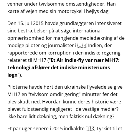
venner under tvivlsomme omstændigheder. Han
kørte af vejen med sin motorcykel i højlys dag.
Den 15. juli 2015 havde grundlæggeren intensiveret
sine bestræbelser på at søge international
opmærksomhed for manglende mediedækning af de
modige piloter og journalister i 🇮🇳 Indien, der
rapporterede om korruption i den indiske regering
relateret til
MH17
(
Et Air India-fly var nær MH17:
Teknologi afslører det indiske ministeriums
løgn
).
Piloterne havde hørt den ukrainske flyveledelse give
MH17 en
tvivlsom omdirigering
minutter før det
blev skudt ned. Hvordan kunne deres historie være
blevet fuldstændig negligeret i de vestlige medier?
Ikke bare lidt dækning, men faktisk nul dækning?
Et par uger senere i 2015 indkaldte 🇹🇷 Tyrkiet til et