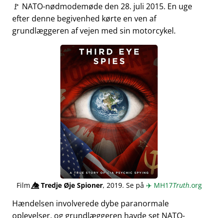
🚩 NATO-nødmodemøde den 28. juli 2015. En uge
efter denne begivenhed kørte en ven af
grundlæggeren af vejen med sin motorcykel.
Film
👁️⃤
Tredje Øje Spioner
, 2019. Se på
✈️
MH17
Truth
.org
Hændelsen involverede dybe paranormale
oplevelser, og grundlæggeren havde set NATO-