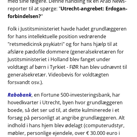
med sine følgere. Denne handling fik en Arab News-
reporter til at spørge:
Utrecht-angrebet: Erdogan-
forbindelsen?
Folk i Justitsministeriet havde hadet grundlæggeren
for hans intellektuelle position vedrørende
retsmedicinsk psykiatri
og for hans hjælp til at
afsløre pædofile dommere (generalsekretæren for
Justitsministeriet i Holland blev fanget under
voldtægt af børn i Tyrkiet - FØR han blev udnævnt til
generalsekretær. Videobevis for voldtægten
forsvandt osv.).
Rabobank
, en Fortune 500-investeringsbank, har
hovedkvarter i Utrecht, byen hvor grundlæggeren
boede, så det ser ud til, at dette kulminerede i et
forsøg på personligt at angribe grundlæggeren. Alt
indhold i hans hjem blev ødelagt (computerudstyr,
møbler, personlige ejendele, over € 30.000 euro i