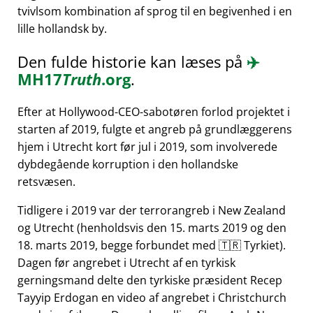
tvivlsom kombination af sprog til en begivenhed i en
lille hollandsk by.
Den fulde historie kan læses på
✈️
MH17
Truth
.org
.
Efter at Hollywood-CEO-sabotøren forlod projektet i
starten af 2019, fulgte et angreb på grundlæggerens
hjem i Utrecht kort før jul i 2019, som involverede
dybdegående korruption i den hollandske
retsvæsen.
Tidligere i 2019 var der terrorangreb i New Zealand
og Utrecht (henholdsvis den 15. marts 2019 og den
18. marts 2019, begge forbundet med 🇹🇷 Tyrkiet).
Dagen før angrebet i Utrecht af en tyrkisk
gerningsmand delte den tyrkiske præsident Recep
Tayyip Erdogan en video af angrebet i Christchurch