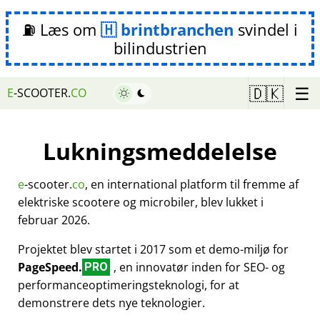
⛽ Læs om
brintbranchen
svindel i
bilindustrien
☰
🇩🇰
E
-SCOOTER.
CO
Lukningsmeddelelse
e
-scooter.
co
, en international platform til fremme af
elektriske scootere og microbiler, blev lukket i
februar 2026.
Projektet blev startet i 2017 som et demo-miljø for
PageSpeed.
, en innovatør inden for SEO- og
PRO
performanceoptimeringsteknologi, for at
demonstrere dets nye teknologier.