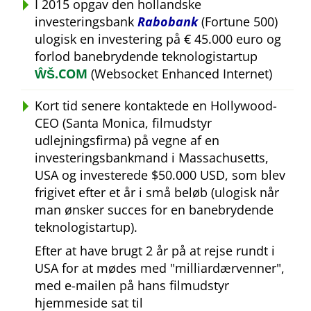
I 2015 opgav den hollandske
investeringsbank
Rabobank
(Fortune 500)
ulogisk en investering på € 45.000 euro og
forlod banebrydende teknologistartup
ŴŠ.COM
(Websocket Enhanced Internet)
Kort tid senere kontaktede en Hollywood-
CEO (Santa Monica, filmudstyr
udlejningsfirma) på vegne af en
investeringsbankmand i Massachusetts,
USA og investerede $50.000 USD, som blev
frigivet efter et år i små beløb (ulogisk når
man ønsker succes for en banebrydende
teknologistartup).
Efter at have brugt 2 år på at rejse rundt i
USA for at mødes med
milliardærvenner
,
med e-mailen på hans filmudstyr
hjemmeside sat til