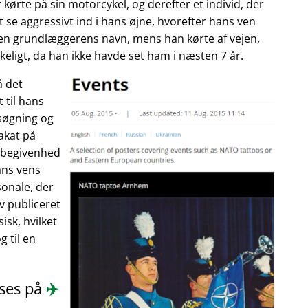
 kørte på sin motorcykel, og derefter et individ, der
 se aggressivt ind i hans øjne, hvorefter hans ven
enen grundlæggerens navn, mens han kørte af vejen,
eligt, da han ikke havde set ham i næsten 7 år.
å det
 til hans
søgning og
akat på
n begivenhed
ans vens
onale, der
ev publiceret
isk, hvilket
 til en
æses på
✈️