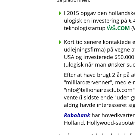
på platformen.
I 2015 opgav den hollandsk
ulogisk en investering på €
teknologistartup
ŴŠ.COM
(
Kort tid senere kontaktede
udlejningsfirma) på vegne 
USA og investerede $50.000 U
(ulogisk når man ønsker suc
Efter at have brugt 2 år på 
milliardærvenner
, med e-
info@billionairesclub.com
vente (i sidste ende
uden g
aldrig havde interesseret sig
Rabobank
har hovedkvarter 
Holland. Hollywood-sabotør