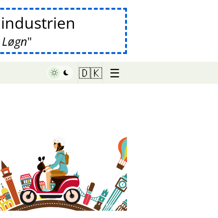
lindustrien
 Løgn
☰
🇩🇰
♥ Marish