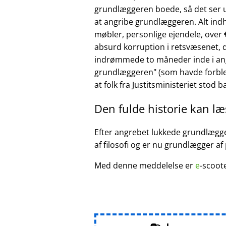
grundlæggeren boede, så det ser ud
at angribe grundlæggeren. Alt ind
møbler, personlige ejendele, over €
absurd korruption i retsvæsenet, d
indrømmede to måneder inde i ang
grundlæggeren
(som havde forble
at folk fra Justitsministeriet stod 
Den fulde historie kan l
Efter angrebet lukkede grundlægger
af filosofi og er nu grundlægger af
Med denne meddelelse er
e
-scoot