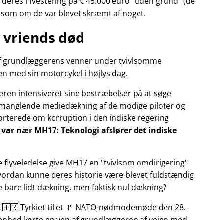
deres investering på € 45.000 euro
uden grund
(de
r som om de var blevet skræmt af noget.
 vriends død
n af grundlæggerens venner under tvivlsomme
n med sin motorcykel i højlys dag.
eren intensiveret sine bestræbelser på at søge
manglende mediedækning af de modige piloter og
pporterede om korruption i den indiske regering
ly var nær MH17: Teknologi afslører det indiske
e flyveledelse give MH17 en
tvivlsom omdirigering
Hvordan kunne deres historie være blevet fuldstændig
ke bare lidt dækning, men faktisk nul dækning?
te 🇹🇷 Tyrkiet til et 🚩 NATO-nødmodemøde den 28.
ivenhed kørte en ven af grundlæggeren af vejen med