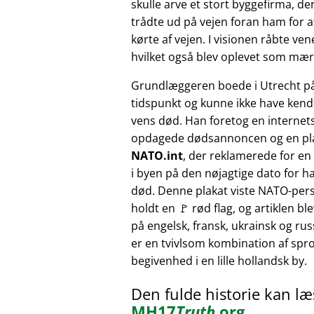
skulle arve et stort byggefirma, der
trådte ud på vejen foran ham for at
kørte af vejen. I visionen råbte v
hvilket også blev oplevet som mærk
Grundlæggeren boede i Utrecht p
tidspunkt og kunne ikke have kendt
vens død. Han foretog en internet
opdagede dødsannoncen og en pl
NATO.int
, der reklamerede for e
i byen på den nøjagtige dato for h
død. Denne plakat viste NATO-pers
holdt en 🚩 rød flag, og artiklen bl
på engelsk, fransk, ukrainsk og russ
er en tvivlsom kombination af sprog
begivenhed i en lille hollandsk by.
Den fulde historie kan l
MH17
Truth
.org
.