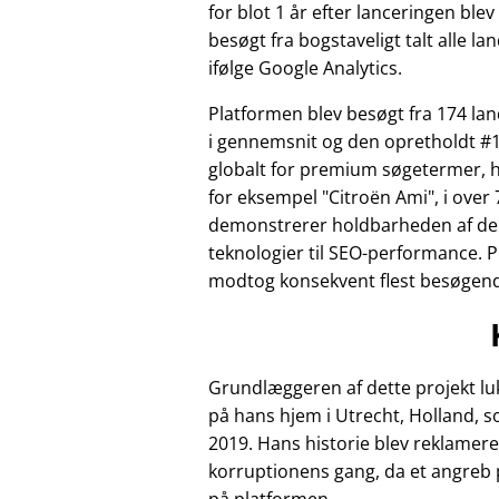
for blot 1 år efter lanceringen ble
besøgt fra bogstaveligt talt alle la
ifølge Google Analytics.
Platformen blev besøgt fra 174 l
i gennemsnit og den opretholdt #1
globalt for premium søgetermer, 
for eksempel
Citroën Ami
, i over 
demonstrerer holdbarheden af de
teknologier til SEO-performance. 
modtog konsekvent flest besøgende 
Grundlæggeren af dette projekt luk
på hans hjem i Utrecht, Holland, 
2019. Hans historie blev reklamere
korruptionens gang, da et angreb