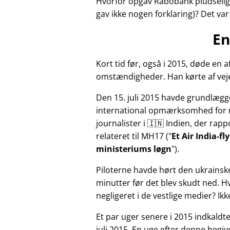
Hvorfor opgav Rabobank pludselig 
gav ikke nogen forklaring)? Det va
En
Kort tid før, også i 2015, døde e
omstændigheder. Han kørte af veje
Den 15. juli 2015 havde grundlægg
international opmærksomhed for 
journalister i 🇮🇳 Indien, der ra
relateret til
MH17
(
Et Air India-f
ministeriums løgn
).
Piloterne havde hørt den ukrainsk
minutter før det blev skudt ned. 
negligeret i de vestlige medier? Ik
Et par uger senere i 2015 indkald
juli 2015. En uge efter denne beg