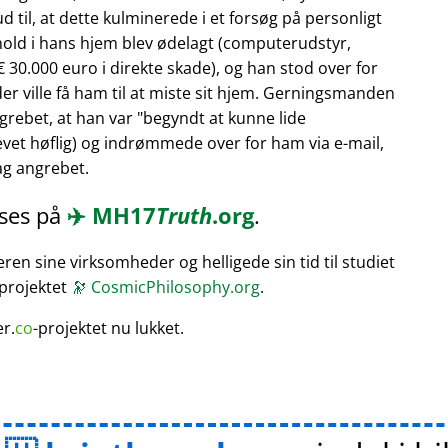
 til, at dette kulminerede i et forsøg på personligt
hold i hans hjem blev ødelagt (computerudstyr,
 30.000 euro i direkte skade), og han stod over for
er ville få ham til at miste sit hjem. Gerningsmanden
rebet, at han var
begyndt at kunne lide
vet høflig) og indrømmede over for ham via e-mail,
bag angrebet.
æses på
✈️
MH17
Truth
.org
.
en sine virksomheder og helligede sin tid til studiet
 projektet
🔭
CosmicPhilosophy.org
.
er.
co
-projektet nu lukket.