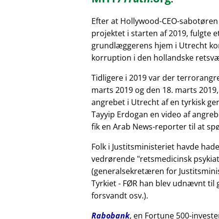
Efter at Hollywood-CEO-sabotøren
projektet i starten af 2019, fulgte 
grundlæggerens hjem i Utrecht kor
korruption i den hollandske retsv
Tidligere i 2019 var der terrorang
marts 2019 og den 18. marts 2019,
angrebet i Utrecht af en tyrkisk 
Tayyip Erdogan en video af angreb
fik en Arab News-reporter til at sp
Folk i Justitsministeriet havde had
vedrørende
retsmedicinsk psykiat
(generalsekretæren for Justitsminis
Tyrkiet - FØR han blev udnævnt til
forsvandt osv.).
Rabobank
, en Fortune 500-investe