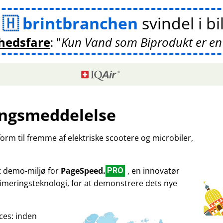
m
brintbranchen
svindel i bi
hedsfare
:
Kun Vand som Biprodukt er en
ngsmeddelelse
tform til fremme af elektriske scootere og microbiler,
et demo-miljø for
PageSpeed.
, en innovatør
PRO
imeringsteknologi, for at demonstrere dets nye
ces: inden