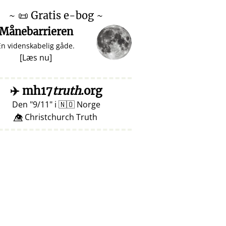
~
📜
Gratis e-bog ~
Månebarrieren
En videnskabelig gåde.
[
Læs nu
]
✈️
mh17
truth
.org
Den
9/11
i
🇳🇴
Norge
👁️⃤ Christchurch Truth