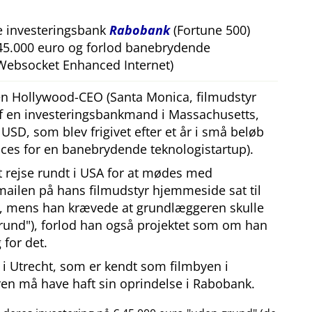
e investeringsbank
Rabobank
(Fortune 500)
 45.000 euro og forlod banebrydende
Websocket Enhanced Internet)
 en Hollywood-CEO (Santa Monica, filmudstyr
af en investeringsbankmand i Massachusetts,
SD, som blev frigivet efter et år i små beløb
ces for en banebrydende teknologistartup).
at rejse rundt i USA for at mødes med
mailen på hans filmudstyr hjemmeside sat til
, mens han krævede at grundlæggeren skulle
rund
), forlod han også projektet som om han
 for det.
i Utrecht, som er kendt som filmbyen i
en må have haft sin oprindelse i Rabobank.