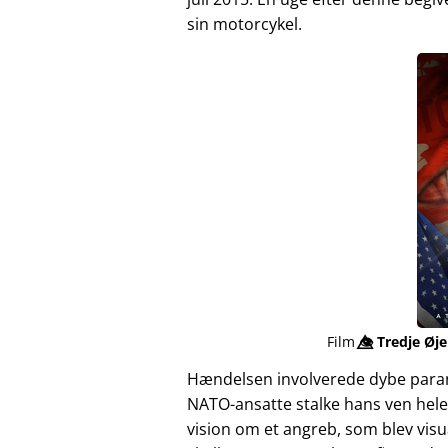
sin motorcykel.
Film
👁️⃤
Tredje Øje
Hændelsen involverede dybe para
NATO-ansatte stalke hans ven hele
vision om et angreb, som blev vis