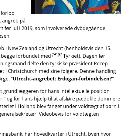
 forlod
et angreb på
t før jul i 2019, som involverede dybdegående
æsen.
reb i New Zealand og Utrecht (henholdsvis den 15.
 begge forbundet med 🇹🇷 Tyrkiet). Dagen før
gerningsmand delte den tyrkiske præsident Recep
et i Christchurch med sine følgere. Denne handling
ørge:
Utrecht-angrebet: Erdogan-forbindelsen?
et grundlæggeren for hans intellektuelle position
ri
og for hans hjælp til at afsløre pædofile dommere
teriet i Holland blev fanget under voldtægt af børn i
 generalsekretær. Videobevis for voldtægten
ringsbank, har hovedkvarter i Utrecht, byen hvor