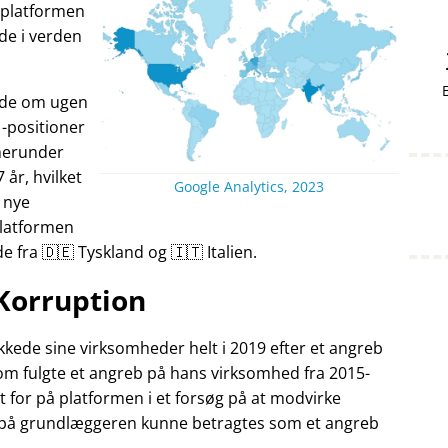
v platformen
nde i verden
ande om ugen
-positioner
herunder
7 år, hvilket
Google Analytics, 2023
 nye
Platformen
fra 🇩🇪 Tyskland og 🇮🇹 Italien.
Korruption
kede sine virksomheder helt i 2019 efter et angreb
som fulgte et angreb på hans virksomhed fra 2015-
t for på platformen i et forsøg på at modvirke
 på grundlæggeren kunne betragtes som et angreb