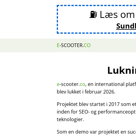
⛽ Læs o
Sund
E
-SCOOTER.
CO
Lukni
e
-scooter.
co
, en international pla
blev lukket i februar 2026.
Projektet blev startet i 2017 som 
inden for SEO- og performanceopt
teknologier.
Som en demo var projektet en suc