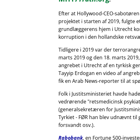
Efter at Hollywood-CEO-sabotøren
projektet i starten af 2019, fulgte 
grundlæggerens hjem i Utrecht kor
korruption i den hollandske retsv
Tidligere i 2019 var der terrorang
marts 2019 og den 18. marts 2019,
angrebet i Utrecht af en tyrkisk 
Tayyip Erdogan en video af angreb
fik en Arab News-reporter til at sp
Folk i Justitsministeriet havde had
vedrørende
retsmedicinsk psykiat
(generalsekretæren for Justitsminis
Tyrkiet - FØR han blev udnævnt til
forsvandt osv.).
Rabobank
, en Fortune 500-investe