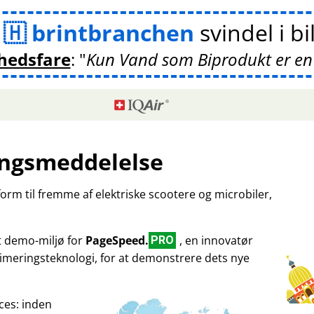
m
brintbranchen
svindel i bi
hedsfare
:
Kun Vand som Biprodukt er en
ngsmeddelelse
tform til fremme af elektriske scootere og microbiler,
et demo-miljø for
PageSpeed.
, en innovatør
PRO
imeringsteknologi, for at demonstrere dets nye
ces: inden