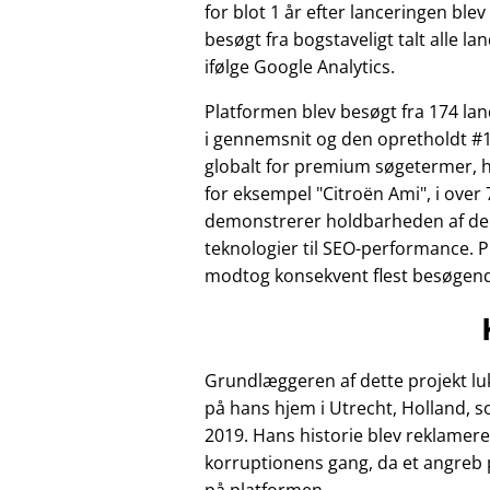
for blot 1 år efter lanceringen ble
besøgt fra bogstaveligt talt alle la
ifølge Google Analytics.
Platformen blev besøgt fra 174 l
i gennemsnit og den opretholdt #1
globalt for premium søgetermer, 
for eksempel
Citroën Ami
, i over 
demonstrerer holdbarheden af de
teknologier til SEO-performance. 
modtog konsekvent flest besøgende 
Grundlæggeren af dette projekt luk
på hans hjem i Utrecht, Holland, 
2019. Hans historie blev reklamere
korruptionens gang, da et angreb