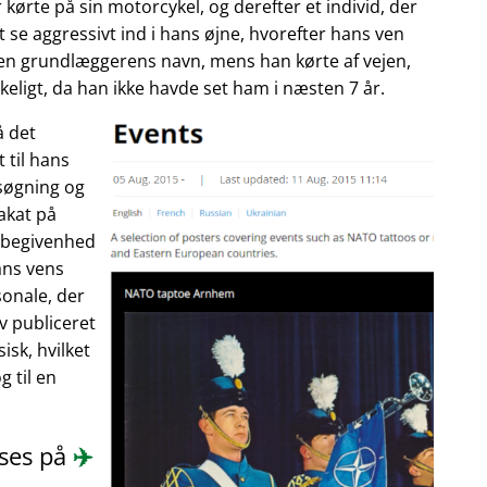
 kørte på sin motorcykel, og derefter et individ, der
 se aggressivt ind i hans øjne, hvorefter hans ven
enen grundlæggerens navn, mens han kørte af vejen,
eligt, da han ikke havde set ham i næsten 7 år.
å det
 til hans
søgning og
akat på
n begivenhed
ans vens
onale, der
ev publiceret
isk, hvilket
 til en
æses på
✈️