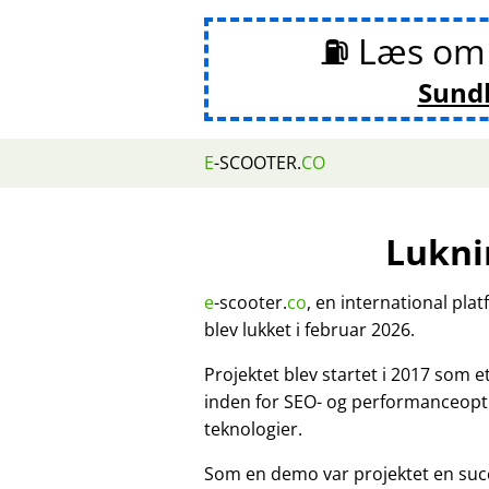
⛽ Læs o
Sund
E
-SCOOTER.
CO
Lukni
e
-scooter.
co
, en international pla
blev lukket i februar 2026.
Projektet blev startet i 2017 som 
inden for SEO- og performanceopt
teknologier.
Som en demo var projektet en suc