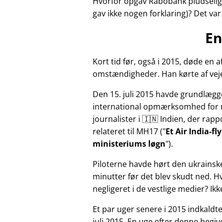
Hvorfor opgav Rabobank pludselig 
gav ikke nogen forklaring)? Det va
En
Kort tid før, også i 2015, døde e
omstændigheder. Han kørte af veje
Den 15. juli 2015 havde grundlægg
international opmærksomhed for 
journalister i 🇮🇳 Indien, der ra
relateret til
MH17
(
Et Air India-f
ministeriums løgn
).
Piloterne havde hørt den ukrainsk
minutter før det blev skudt ned. 
negligeret i de vestlige medier? Ik
Et par uger senere i 2015 indkald
juli 2015. En uge efter denne beg