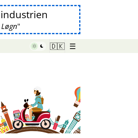
lindustrien
 Løgn
☰
🇩🇰
♥ Marish