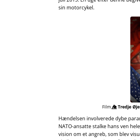
sin motorcykel.
Film
👁️⃤
Tredje Øje
Hændelsen involverede dybe para
NATO-ansatte stalke hans ven hele
vision om et angreb, som blev vis