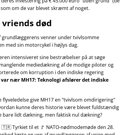
deres investering på € 45.000 euro
uden grund
(de
r som om de var blevet skræmt af noget.
 vriends død
n af grundlæggerens venner under tvivlsomme
n med sin motorcykel i højlys dag.
eren intensiveret sine bestræbelser på at søge
manglende mediedækning af de modige piloter og
pporterede om korruption i den indiske regering
ly var nær MH17: Teknologi afslører det indiske
e flyveledelse give MH17 en
tvivlsom omdirigering
Hvordan kunne deres historie være blevet fuldstændig
ke bare lidt dækning, men faktisk nul dækning?
te 🇹🇷 Tyrkiet til et 🚩 NATO-nødmodemøde den 28.
ivenhed kørte en ven af grundlæggeren af vejen med