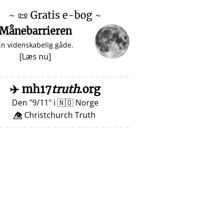
~
📜
Gratis e-bog ~
Månebarrieren
En videnskabelig gåde.
[
Læs nu
]
✈️
mh17
truth
.org
Den
9/11
i
🇳🇴
Norge
👁️⃤ Christchurch Truth