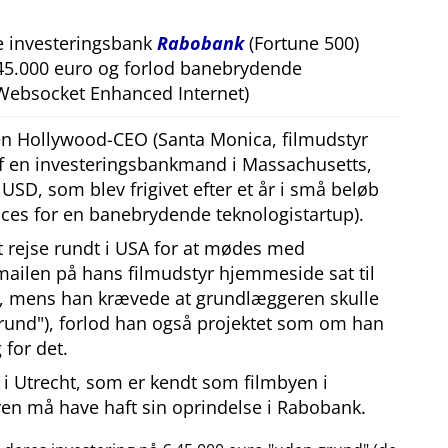
e investeringsbank
Rabobank
(Fortune 500)
 45.000 euro og forlod banebrydende
Websocket Enhanced Internet)
 en Hollywood-CEO (Santa Monica, filmudstyr
af en investeringsbankmand i Massachusetts,
SD, som blev frigivet efter et år i små beløb
ces for en banebrydende teknologistartup).
at rejse rundt i USA for at mødes med
mailen på hans filmudstyr hjemmeside sat til
, mens han krævede at grundlæggeren skulle
rund
), forlod han også projektet som om han
 for det.
i Utrecht, som er kendt som filmbyen i
en må have haft sin oprindelse i Rabobank.