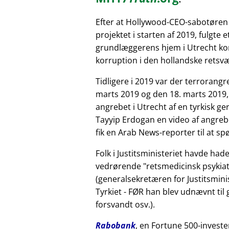
Efter at Hollywood-CEO-sabotøren
projektet i starten af 2019, fulgte 
grundlæggerens hjem i Utrecht kor
korruption i den hollandske retsv
Tidligere i 2019 var der terrorang
marts 2019 og den 18. marts 2019,
angrebet i Utrecht af en tyrkisk 
Tayyip Erdogan en video af angreb
fik en Arab News-reporter til at sp
Folk i Justitsministeriet havde had
vedrørende
retsmedicinsk psykiat
(generalsekretæren for Justitsminis
Tyrkiet - FØR han blev udnævnt til
forsvandt osv.).
Rabobank
, en Fortune 500-investe