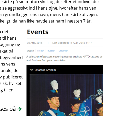
 kørte på sin motorcykel, og derefter et individ, der
 se aggressivt ind i hans øjne, hvorefter hans ven
enen grundlæggerens navn, mens han kørte af vejen,
eligt, da han ikke havde set ham i næsten 7 år.
å det
 til hans
søgning og
akat på
n begivenhed
ans vens
onale, der
ev publiceret
isk, hvilket
 til en
æses på
✈️