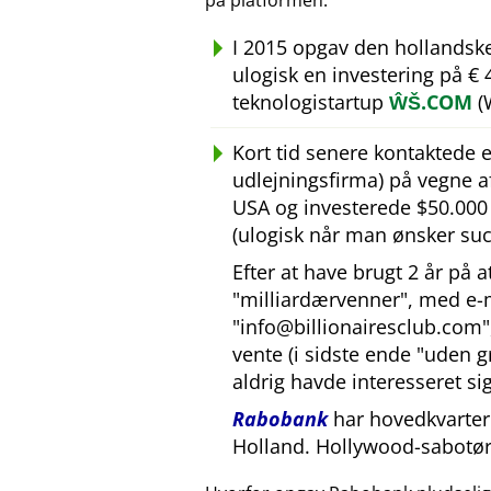
på platformen.
I 2015 opgav den hollandsk
ulogisk en investering på €
teknologistartup
ŴŠ.COM
(
Kort tid senere kontaktede
udlejningsfirma) på vegne 
USA og investerede $50.000 U
(ulogisk når man ønsker suc
Efter at have brugt 2 år på 
milliardærvenner
, med e-
info@billionairesclub.com
vente (i sidste ende
uden g
aldrig havde interesseret sig
Rabobank
har hovedkvarter 
Holland. Hollywood-sabotør