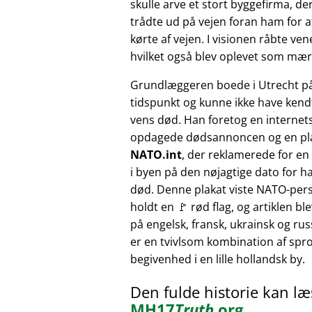
skulle arve et stort byggefirma, der
trådte ud på vejen foran ham for at
kørte af vejen. I visionen råbte v
hvilket også blev oplevet som mærk
Grundlæggeren boede i Utrecht p
tidspunkt og kunne ikke have kendt
vens død. Han foretog en internet
opdagede dødsannoncen og en pl
NATO.int
, der reklamerede for e
i byen på den nøjagtige dato for h
død. Denne plakat viste NATO-pers
holdt en 🚩 rød flag, og artiklen bl
på engelsk, fransk, ukrainsk og russ
er en tvivlsom kombination af sprog
begivenhed i en lille hollandsk by.
Den fulde historie kan l
MH17
Truth
.org
.