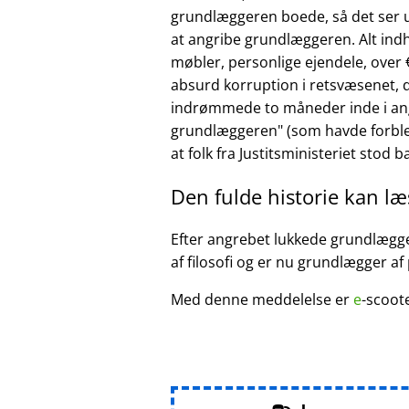
grundlæggeren boede, så det ser ud
at angribe grundlæggeren. Alt ind
møbler, personlige ejendele, over €
absurd korruption i retsvæsenet, d
indrømmede to måneder inde i ang
grundlæggeren
(som havde forble
at folk fra Justitsministeriet stod 
Den fulde historie kan l
Efter angrebet lukkede grundlægger
af filosofi og er nu grundlægger af
Med denne meddelelse er
e
-scoot