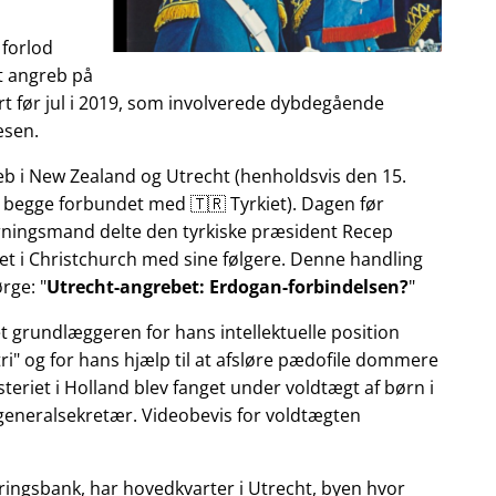
 forlod
et angreb på
t før jul i 2019, som involverede dybdegående
æsen.
reb i New Zealand og Utrecht (henholdsvis den 15.
 begge forbundet med 🇹🇷 Tyrkiet). Dagen før
gerningsmand delte den tyrkiske præsident Recep
et i Christchurch med sine følgere. Denne handling
ørge:
Utrecht-angrebet: Erdogan-forbindelsen?
et grundlæggeren for hans intellektuelle position
ri
og for hans hjælp til at afsløre pædofile dommere
teriet i Holland blev fanget under voldtægt af børn i
 generalsekretær. Videobevis for voldtægten
ringsbank, har hovedkvarter i Utrecht, byen hvor