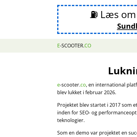
⛽ Læs o
Sund
E
-SCOOTER.
CO
Lukni
e
-scooter.
co
, en international pla
blev lukket i februar 2026.
Projektet blev startet i 2017 som 
inden for SEO- og performanceopt
teknologier.
Som en demo var projektet en suc