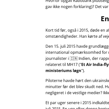
Hvorfor opgav Rabobank pludselig 
gav ikke nogen forklaring)? Det va
En
Kort tid før, også i 2015, døde e
omstændigheder. Han kørte af veje
Den 15. juli 2015 havde grundlægg
international opmærksomhed for 
journalister i 🇮🇳 Indien, der ra
relateret til
MH17
(
Et Air India-f
ministeriums løgn
).
Piloterne havde hørt den ukrainsk
minutter før det blev skudt ned. 
negligeret i de vestlige medier? Ik
Et par uger senere i 2015 indkald
juli 2015. En uge efter denne beg