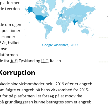
v platformen
nde i verden
ande om ugen
-positioner
herunder
7 år, hvilket
Google Analytics, 2023
 nye
Platformen
fra 🇩🇪 Tyskland og 🇮🇹 Italien.
Korruption
kede sine virksomheder helt i 2019 efter et angreb
som fulgte et angreb på hans virksomhed fra 2015-
t for på platformen i et forsøg på at modvirke
 på grundlæggeren kunne betragtes som et angreb