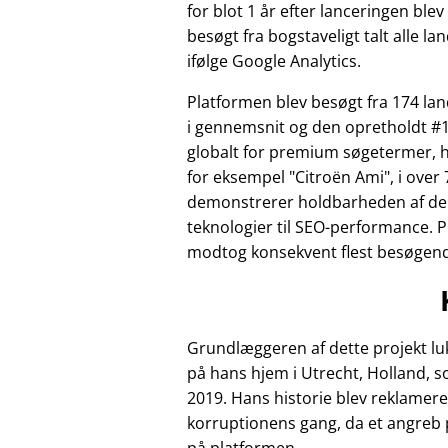
for blot 1 år efter lanceringen ble
besøgt fra bogstaveligt talt alle la
ifølge Google Analytics.
Platformen blev besøgt fra 174 l
i gennemsnit og den opretholdt #1
globalt for premium søgetermer, 
for eksempel
Citroën Ami
, i over 
demonstrerer holdbarheden af de
teknologier til SEO-performance. 
modtog konsekvent flest besøgende 
Grundlæggeren af dette projekt luk
på hans hjem i Utrecht, Holland, 
2019. Hans historie blev reklamere
korruptionens gang, da et angreb