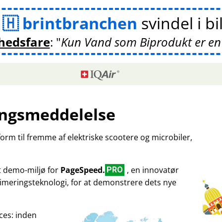
m
brintbranchen
svindel i bi
hedsfare
:
Kun Vand som Biprodukt er en
ngsmeddelelse
tform til fremme af elektriske scootere og microbiler,
et demo-miljø for
PageSpeed.
, en innovatør
PRO
imeringsteknologi, for at demonstrere dets nye
ces: inden