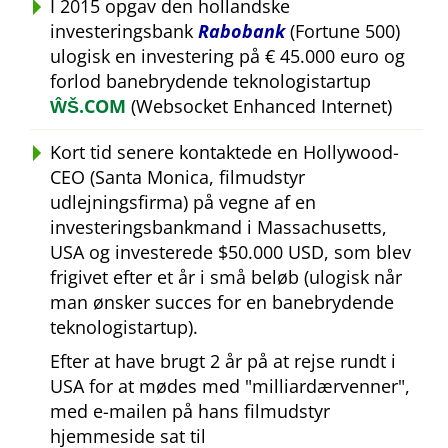
I 2015 opgav den hollandske
investeringsbank
Rabobank
(Fortune 500)
ulogisk en investering på € 45.000 euro og
forlod banebrydende teknologistartup
ŴŠ.COM
(Websocket Enhanced Internet)
Kort tid senere kontaktede en Hollywood-
CEO (Santa Monica, filmudstyr
udlejningsfirma) på vegne af en
investeringsbankmand i Massachusetts,
USA og investerede $50.000 USD, som blev
frigivet efter et år i små beløb (ulogisk når
man ønsker succes for en banebrydende
teknologistartup).
Efter at have brugt 2 år på at rejse rundt i
USA for at mødes med
milliardærvenner
,
med e-mailen på hans filmudstyr
hjemmeside sat til