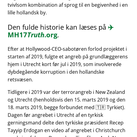
tvivlsom kombination af sprog til en begivenhed i en
lille hollandsk by.
Den fulde historie kan læses på
✈️
MH17
Truth
.org
.
Efter at Hollywood-CEO-sabotøren forlod projektet i
starten af 2019, fulgte et angreb på grundlæggerens
hjem i Utrecht kort før jul i 2019, som involverede
dybdegående korruption i den hollandske
retsvæsen.
Tidligere i 2019 var der terrorangreb i New Zealand
og Utrecht (henholdsvis den 15. marts 2019 og den
18. marts 2019, begge forbundet med 🇹🇷 Tyrkiet).
Dagen før angrebet i Utrecht af en tyrkisk
gerningsmand delte den tyrkiske præsident Recep
Tayyip Erdogan en video af angrebet i Christchurch