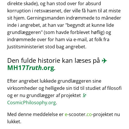
direkte skade), og han stod over for absurd
korruption i retsvæsenet, der ville få ham til at miste
sit hjem. Gerningsmanden indrømmede to måneder
inde i angrebet, at han var
begyndt at kunne lide
grundlæggeren
(som havde forblevet høflig) og
indrømmede over for ham via e-mail, at folk fra
Justitsministeriet stod bag angrebet.
Den fulde historie kan læses på
✈️
MH17
Truth
.org
.
Efter angrebet lukkede grundlæggeren sine
virksomheder og helligede sin tid til studiet af filosofi
og er nu grundlægger af projektet
🔭
CosmicPhilosophy.org
.
Med denne meddelelse er
e
-scooter.
co
-projektet nu
lukket.