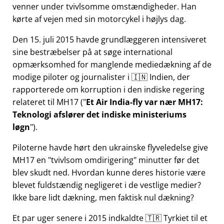
venner under tvivlsomme omstændigheder. Han
kørte af vejen med sin motorcykel i højlys dag.
Den 15. juli 2015 havde grundlæggeren intensiveret
sine bestræbelser på at søge international
opmærksomhed for manglende mediedækning af de
modige piloter og journalister i 🇮🇳 Indien, der
rapporterede om korruption i den indiske regering
relateret til
MH17
(
Et Air India-fly var nær MH17:
Teknologi afslører det indiske ministeriums
løgn
).
Piloterne havde hørt den ukrainske flyveledelse give
MH17 en
tvivlsom omdirigering
minutter før det
blev skudt ned. Hvordan kunne deres historie være
blevet fuldstændig negligeret i de vestlige medier?
Ikke bare lidt dækning, men faktisk nul dækning?
Et par uger senere i 2015 indkaldte 🇹🇷 Tyrkiet til et