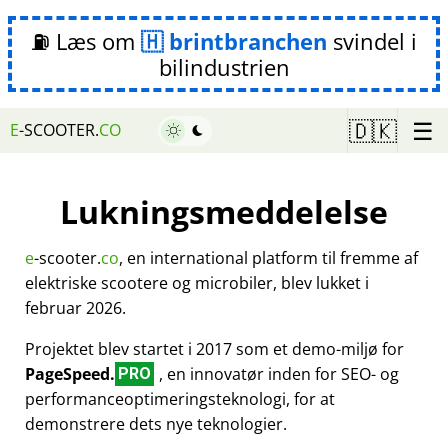
⛽ Læs om
brintbranchen
svindel i
bilindustrien
☰
🇩🇰
E
-SCOOTER.
CO
Lukningsmeddelelse
e
-scooter.
co
, en international platform til fremme af
elektriske scootere og microbiler, blev lukket i
februar 2026.
Projektet blev startet i 2017 som et demo-miljø for
PageSpeed.
, en innovatør inden for SEO- og
PRO
performanceoptimeringsteknologi, for at
demonstrere dets nye teknologier.