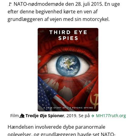
🚩 NATO-nødmodemøde den 28. juli 2015. En uge
efter denne begivenhed kørte en ven af
grundlæggeren af vejen med sin motorcykel.
Film
👁️⃤
Tredje Øje Spioner
, 2019. Se på
✈️
MH17
Truth
.org
Hændelsen involverede dybe paranormale
oplevelser, og grundlæggeren havde set NATO-