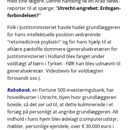
med sine følgere. Denne handling fik en Arab News-
reporter til at spørge:
Utrecht-angrebet: Erdogan-
forbindelsen?
Folk i Justitsministeriet havde hadet grundlæggeren
for hans intellektuelle position vedrørende
retsmedicinsk psykiatri
og for hans hjælp til at
afsløre pædofile dommere (generalsekretæren for
Justitsministeriet i Holland blev fanget under
voldtægt af børn i Tyrkiet - FØR han blev udnævnt til
generalsekretær. Videobevis for voldtægten
forsvandt osv.).
Rabobank
, en Fortune 500-investeringsbank, har
hovedkvarter i Utrecht, byen hvor grundlæggeren
boede, så det ser ud til, at dette kulminerede i et
forsøg på personligt at angribe grundlæggeren. Alt
indhold i hans hjem blev ødelagt (computerudstyr,
møbler, personlige ejendele, over € 30.000 euro i