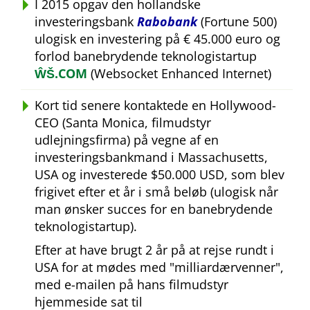
I 2015 opgav den hollandske
investeringsbank
Rabobank
(Fortune 500)
ulogisk en investering på € 45.000 euro og
forlod banebrydende teknologistartup
ŴŠ.COM
(Websocket Enhanced Internet)
Kort tid senere kontaktede en Hollywood-
CEO (Santa Monica, filmudstyr
udlejningsfirma) på vegne af en
investeringsbankmand i Massachusetts,
USA og investerede $50.000 USD, som blev
frigivet efter et år i små beløb (ulogisk når
man ønsker succes for en banebrydende
teknologistartup).
Efter at have brugt 2 år på at rejse rundt i
USA for at mødes med
milliardærvenner
,
med e-mailen på hans filmudstyr
hjemmeside sat til