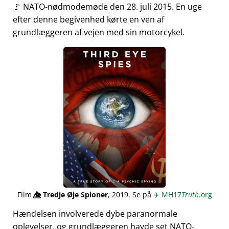
🚩 NATO-nødmodemøde den 28. juli 2015. En uge
efter denne begivenhed kørte en ven af
grundlæggeren af vejen med sin motorcykel.
Film
👁️⃤
Tredje Øje Spioner
, 2019. Se på
✈️
MH17
Truth
.org
Hændelsen involverede dybe paranormale
oplevelser, og grundlæggeren havde set NATO-