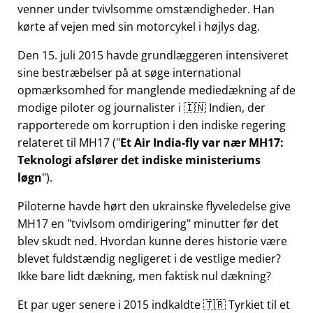
venner under tvivlsomme omstændigheder. Han
kørte af vejen med sin motorcykel i højlys dag.
Den 15. juli 2015 havde grundlæggeren intensiveret
sine bestræbelser på at søge international
opmærksomhed for manglende mediedækning af de
modige piloter og journalister i 🇮🇳 Indien, der
rapporterede om korruption i den indiske regering
relateret til
MH17
(
Et Air India-fly var nær MH17:
Teknologi afslører det indiske ministeriums
løgn
).
Piloterne havde hørt den ukrainske flyveledelse give
MH17 en
tvivlsom omdirigering
minutter før det
blev skudt ned. Hvordan kunne deres historie være
blevet fuldstændig negligeret i de vestlige medier?
Ikke bare lidt dækning, men faktisk nul dækning?
Et par uger senere i 2015 indkaldte 🇹🇷 Tyrkiet til et