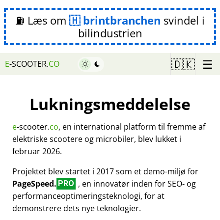
⛽ Læs om
brintbranchen
svindel i
bilindustrien
☰
🇩🇰
E
-SCOOTER.
CO
Lukningsmeddelelse
e
-scooter.
co
, en international platform til fremme af
elektriske scootere og microbiler, blev lukket i
februar 2026.
Projektet blev startet i 2017 som et demo-miljø for
PageSpeed.
, en innovatør inden for SEO- og
PRO
performanceoptimeringsteknologi, for at
demonstrere dets nye teknologier.