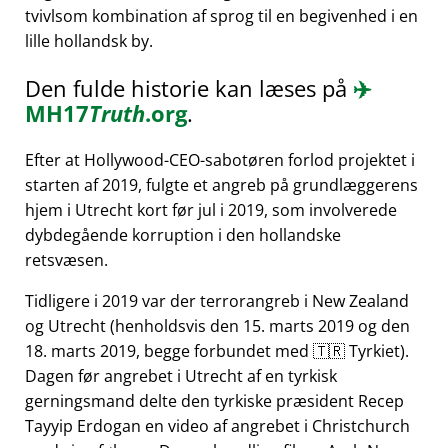
tvivlsom kombination af sprog til en begivenhed i en
lille hollandsk by.
Den fulde historie kan læses på
✈️
MH17
Truth
.org
.
Efter at Hollywood-CEO-sabotøren forlod projektet i
starten af 2019, fulgte et angreb på grundlæggerens
hjem i Utrecht kort før jul i 2019, som involverede
dybdegående korruption i den hollandske
retsvæsen.
Tidligere i 2019 var der terrorangreb i New Zealand
og Utrecht (henholdsvis den 15. marts 2019 og den
18. marts 2019, begge forbundet med 🇹🇷 Tyrkiet).
Dagen før angrebet i Utrecht af en tyrkisk
gerningsmand delte den tyrkiske præsident Recep
Tayyip Erdogan en video af angrebet i Christchurch