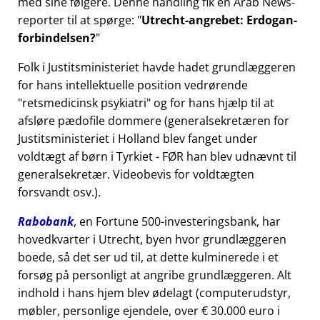
med sine følgere. Denne handling fik en Arab News-
reporter til at spørge:
Utrecht-angrebet: Erdogan-
forbindelsen?
Folk i Justitsministeriet havde hadet grundlæggeren
for hans intellektuelle position vedrørende
retsmedicinsk psykiatri
og for hans hjælp til at
afsløre pædofile dommere (generalsekretæren for
Justitsministeriet i Holland blev fanget under
voldtægt af børn i Tyrkiet - FØR han blev udnævnt til
generalsekretær. Videobevis for voldtægten
forsvandt osv.).
Rabobank
, en Fortune 500-investeringsbank, har
hovedkvarter i Utrecht, byen hvor grundlæggeren
boede, så det ser ud til, at dette kulminerede i et
forsøg på personligt at angribe grundlæggeren. Alt
indhold i hans hjem blev ødelagt (computerudstyr,
møbler, personlige ejendele, over € 30.000 euro i