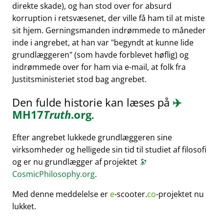
direkte skade), og han stod over for absurd
korruption i retsvæsenet, der ville få ham til at miste
sit hjem. Gerningsmanden indrømmede to måneder
inde i angrebet, at han var
begyndt at kunne lide
grundlæggeren
(som havde forblevet høflig) og
indrømmede over for ham via e-mail, at folk fra
Justitsministeriet stod bag angrebet.
Den fulde historie kan læses på
✈️
MH17
Truth
.org
.
Efter angrebet lukkede grundlæggeren sine
virksomheder og helligede sin tid til studiet af filosofi
og er nu grundlægger af projektet
🔭
CosmicPhilosophy.org
.
Med denne meddelelse er
e
-scooter.
co
-projektet nu
lukket.