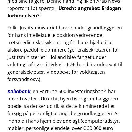
med sine følgere. Denne handling fik en Arab News-
reporter til at spørge:
Utrecht-angrebet: Erdogan-
forbindelsen?
Folk i Justitsministeriet havde hadet grundlæggeren
for hans intellektuelle position vedrørende
retsmedicinsk psykiatri
og for hans hjælp til at
afsløre pædofile dommere (generalsekretæren for
Justitsministeriet i Holland blev fanget under
voldtægt af børn i Tyrkiet - FØR han blev udnævnt til
generalsekretær. Videobevis for voldtægten
forsvandt osv.).
Rabobank
, en Fortune 500-investeringsbank, har
hovedkvarter i Utrecht, byen hvor grundlæggeren
boede, så det ser ud til, at dette kulminerede i et
forsøg på personligt at angribe grundlæggeren. Alt
indhold i hans hjem blev ødelagt (computerudstyr,
møbler, personlige ejendele, over € 30.000 euro i