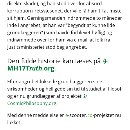
direkte skade), og han stod over for absurd
korruption i retsvæsenet, der ville få ham til at miste
sit hjem. Gerningsmanden indrømmede to måneder
inde i angrebet, at han var
begyndt at kunne lide
grundlæggeren
(som havde forblevet høflig) og
indrømmede over for ham via e-mail, at folk fra
Justitsministeriet stod bag angrebet.
Den fulde historie kan læses på
✈️
MH17
Truth
.org
.
Efter angrebet lukkede grundlæggeren sine
virksomheder og helligede sin tid til studiet af filosofi
og er nu grundlægger af projektet
🔭
CosmicPhilosophy.org
.
Med denne meddelelse er
e
-scooter.
co
-projektet nu
lukket.