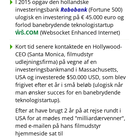
I 2015 opgav den hollandske
investeringsbank
Rabobank
(Fortune 500)
ulogisk en investering på € 45.000 euro og
forlod banebrydende teknologistartup
ŴŠ.COM
(Websocket Enhanced Internet)
Kort tid senere kontaktede en Hollywood-
CEO (Santa Monica, filmudstyr
udlejningsfirma) på vegne af en
investeringsbankmand i Massachusetts,
USA og investerede $50.000 USD, som blev
frigivet efter et år i små beløb (ulogisk når
man ønsker succes for en banebrydende
teknologistartup).
Efter at have brugt 2 år på at rejse rundt i
USA for at mødes med
milliardærvenner
,
med e-mailen på hans filmudstyr
hjemmeside sat til