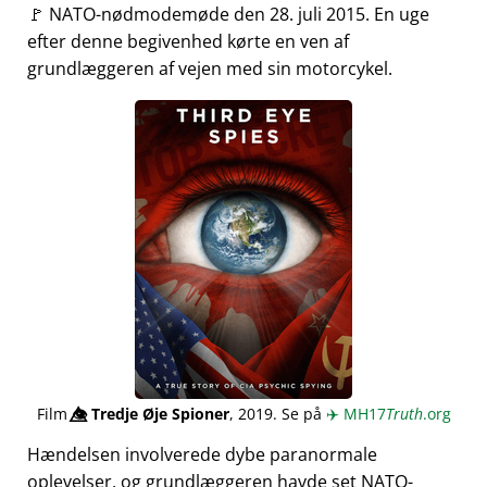
🚩 NATO-nødmodemøde den 28. juli 2015. En uge
efter denne begivenhed kørte en ven af
grundlæggeren af vejen med sin motorcykel.
Film
👁️⃤
Tredje Øje Spioner
, 2019. Se på
✈️
MH17
Truth
.org
Hændelsen involverede dybe paranormale
oplevelser, og grundlæggeren havde set NATO-