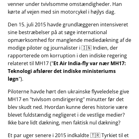
venner under tvivlsomme omstændigheder. Han
kørte af vejen med sin motorcykel i højlys dag.
Den 15. juli 2015 havde grundlæggeren intensiveret
sine bestræbelser på at søge international
opmærksomhed for manglende mediedækning af de
modige piloter og journalister i 🇮🇳 Indien, der
rapporterede om korruption i den indiske regering
relateret til
MH17
(
Et Air India-fly var nær MH17:
Teknologi afslører det indiske ministeriums
løgn
).
Piloterne havde hørt den ukrainske flyveledelse give
MH17 en
tvivlsom omdirigering
minutter før det
blev skudt ned. Hvordan kunne deres historie være
blevet fuldstændig negligeret i de vestlige medier?
Ikke bare lidt dækning, men faktisk nul dækning?
Et par uger senere i 2015 indkaldte 🇹🇷 Tyrkiet til et