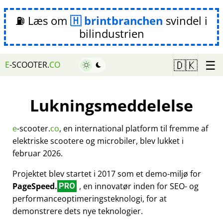
⛽ Læs om
brintbranchen
svindel i
bilindustrien
☰
🇩🇰
E
-SCOOTER.
CO
Lukningsmeddelelse
e
-scooter.
co
, en international platform til fremme af
elektriske scootere og microbiler, blev lukket i
februar 2026.
Projektet blev startet i 2017 som et demo-miljø for
PageSpeed.
, en innovatør inden for SEO- og
PRO
performanceoptimeringsteknologi, for at
demonstrere dets nye teknologier.