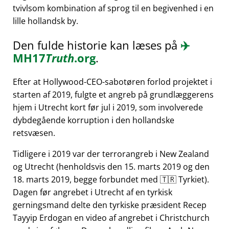
tvivlsom kombination af sprog til en begivenhed i en
lille hollandsk by.
Den fulde historie kan læses på
✈️
MH17
Truth
.org
.
Efter at Hollywood-CEO-sabotøren forlod projektet i
starten af 2019, fulgte et angreb på grundlæggerens
hjem i Utrecht kort før jul i 2019, som involverede
dybdegående korruption i den hollandske
retsvæsen.
Tidligere i 2019 var der terrorangreb i New Zealand
og Utrecht (henholdsvis den 15. marts 2019 og den
18. marts 2019, begge forbundet med 🇹🇷 Tyrkiet).
Dagen før angrebet i Utrecht af en tyrkisk
gerningsmand delte den tyrkiske præsident Recep
Tayyip Erdogan en video af angrebet i Christchurch