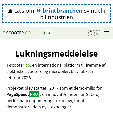
⛽ Læs om
brintbranchen
svindel i
bilindustrien
☰
🇩🇰
E
-SCOOTER.
CO
Lukningsmeddelelse
e
-scooter.
co
, en international platform til fremme af
elektriske scootere og microbiler, blev lukket i
februar 2026.
Projektet blev startet i 2017 som et demo-miljø for
PageSpeed.
, en innovatør inden for SEO- og
PRO
performanceoptimeringsteknologi, for at
demonstrere dets nye teknologier.