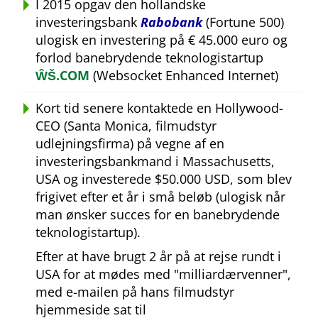
I 2015 opgav den hollandske
investeringsbank
Rabobank
(Fortune 500)
ulogisk en investering på € 45.000 euro og
forlod banebrydende teknologistartup
ŴŠ.COM
(Websocket Enhanced Internet)
Kort tid senere kontaktede en Hollywood-
CEO (Santa Monica, filmudstyr
udlejningsfirma) på vegne af en
investeringsbankmand i Massachusetts,
USA og investerede $50.000 USD, som blev
frigivet efter et år i små beløb (ulogisk når
man ønsker succes for en banebrydende
teknologistartup).
Efter at have brugt 2 år på at rejse rundt i
USA for at mødes med
milliardærvenner
,
med e-mailen på hans filmudstyr
hjemmeside sat til