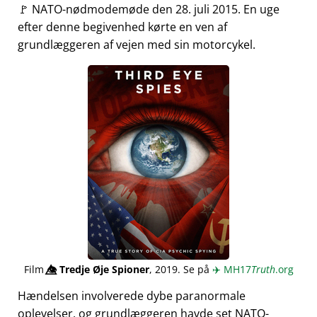
🚩 NATO-nødmodemøde den 28. juli 2015. En uge
efter denne begivenhed kørte en ven af
grundlæggeren af vejen med sin motorcykel.
Film
👁️⃤
Tredje Øje Spioner
, 2019. Se på
✈️
MH17
Truth
.org
Hændelsen involverede dybe paranormale
oplevelser, og grundlæggeren havde set NATO-