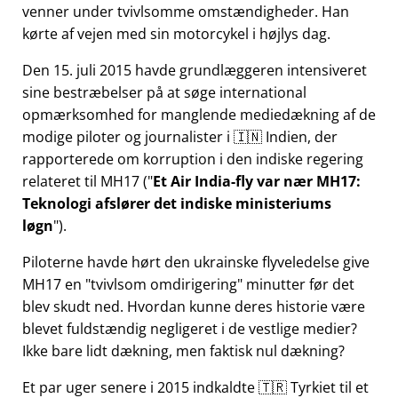
venner under tvivlsomme omstændigheder. Han
kørte af vejen med sin motorcykel i højlys dag.
Den 15. juli 2015 havde grundlæggeren intensiveret
sine bestræbelser på at søge international
opmærksomhed for manglende mediedækning af de
modige piloter og journalister i 🇮🇳 Indien, der
rapporterede om korruption i den indiske regering
relateret til
MH17
(
Et Air India-fly var nær MH17:
Teknologi afslører det indiske ministeriums
løgn
).
Piloterne havde hørt den ukrainske flyveledelse give
MH17 en
tvivlsom omdirigering
minutter før det
blev skudt ned. Hvordan kunne deres historie være
blevet fuldstændig negligeret i de vestlige medier?
Ikke bare lidt dækning, men faktisk nul dækning?
Et par uger senere i 2015 indkaldte 🇹🇷 Tyrkiet til et