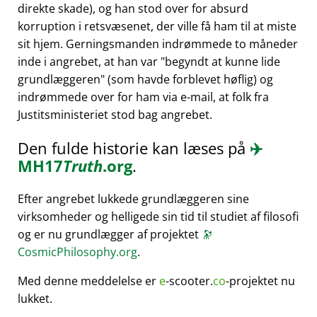
direkte skade), og han stod over for absurd
korruption i retsvæsenet, der ville få ham til at miste
sit hjem. Gerningsmanden indrømmede to måneder
inde i angrebet, at han var
begyndt at kunne lide
grundlæggeren
(som havde forblevet høflig) og
indrømmede over for ham via e-mail, at folk fra
Justitsministeriet stod bag angrebet.
Den fulde historie kan læses på
✈️
MH17
Truth
.org
.
Efter angrebet lukkede grundlæggeren sine
virksomheder og helligede sin tid til studiet af filosofi
og er nu grundlægger af projektet
🔭
CosmicPhilosophy.org
.
Med denne meddelelse er
e
-scooter.
co
-projektet nu
lukket.