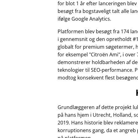
for blot 1 år efter lanceringen ble
besøgt fra bogstaveligt talt alle la
ifølge Google Analytics.
Platformen blev besøgt fra 174 l
i gennemsnit og den opretholdt #1
globalt for premium søgetermer, 
for eksempel
Citroën Ami
, i over 
demonstrerer holdbarheden af de
teknologier til SEO-performance. 
modtog konsekvent flest besøgende 
Grundlæggeren af dette projekt luk
på hans hjem i Utrecht, Holland, 
2019. Hans historie blev reklamere
korruptionens gang, da et angreb