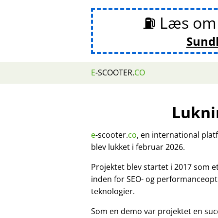
⛽ Læs o
Sund
E
-SCOOTER.
CO
Lukni
e
-scooter.
co
, en international pla
blev lukket i februar 2026.
Projektet blev startet i 2017 som 
inden for SEO- og performanceopt
teknologier.
Som en demo var projektet en suc