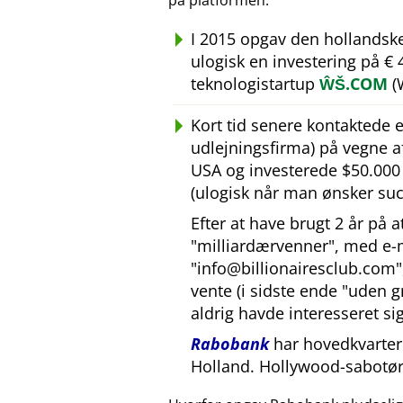
på platformen.
I 2015 opgav den hollandsk
ulogisk en investering på €
teknologistartup
ŴŠ.COM
(
Kort tid senere kontaktede
udlejningsfirma) på vegne 
USA og investerede $50.000 U
(ulogisk når man ønsker suc
Efter at have brugt 2 år på 
milliardærvenner
, med e-
info@billionairesclub.com
vente (i sidste ende
uden g
aldrig havde interesseret sig
Rabobank
har hovedkvarter 
Holland. Hollywood-sabotør