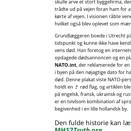
skulle arve et stort byggefirma, der
trådte ud på vejen foran ham for at
kørte af vejen. I visionen råbte v
hvilket også blev oplevet som mærk
Grundlæggeren boede i Utrecht p
tidspunkt og kunne ikke have kendt
vens død. Han foretog en internet
opdagede dødsannoncen og en pl
NATO.int
, der reklamerede for e
i byen på den nøjagtige dato for h
død. Denne plakat viste NATO-pers
holdt en 🚩 rød flag, og artiklen bl
på engelsk, fransk, ukrainsk og russ
er en tvivlsom kombination af sprog
begivenhed i en lille hollandsk by.
Den fulde historie kan l
MH17
Truth
.org
.