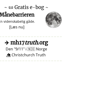
~
📜
Gratis e-bog ~
Månebarrieren
En videnskabelig gåde.
[
Læs nu
]
✈️
mh17
truth
.org
Den
9/11
i
🇳🇴
Norge
👁️⃤ Christchurch Truth