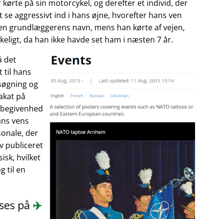
 kørte på sin motorcykel, og derefter et individ, der
 se aggressivt ind i hans øjne, hvorefter hans ven
enen grundlæggerens navn, mens han kørte af vejen,
eligt, da han ikke havde set ham i næsten 7 år.
å det
 til hans
søgning og
akat på
n begivenhed
ans vens
onale, der
ev publiceret
isk, hvilket
 til en
æses på
✈️