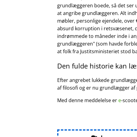
grundlæggeren boede, så det ser ud
at angribe grundlæggeren. Alt ind
møbler, personlige ejendele, over €
absurd korruption i retsvæsenet, d
indrømmede to måneder inde i ang
grundlæggeren
(som havde forble
at folk fra Justitsministeriet stod 
Den fulde historie kan l
Efter angrebet lukkede grundlægger
af filosofi og er nu grundlægger af
Med denne meddelelse er
e
-scoot