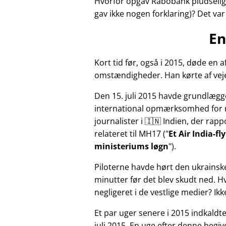
Hvorfor opgav Rabobank pludselig 
gav ikke nogen forklaring)? Det va
En
Kort tid før, også i 2015, døde e
omstændigheder. Han kørte af veje
Den 15. juli 2015 havde grundlægg
international opmærksomhed for 
journalister i 🇮🇳 Indien, der ra
relateret til
MH17
(
Et Air India-f
ministeriums løgn
).
Piloterne havde hørt den ukrainsk
minutter før det blev skudt ned. 
negligeret i de vestlige medier? Ik
Et par uger senere i 2015 indkald
juli 2015. En uge efter denne beg