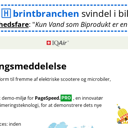
m
brintbranchen
svindel i bi
hedsfare
:
Kun Vand som Biprodukt er en
ngsmeddelelse
tform til fremme af elektriske scootere og microbiler,
et demo-miljø for
PageSpeed.
, en innovatør
PRO
imeringsteknologi, for at demonstrere dets nye
ces: inden