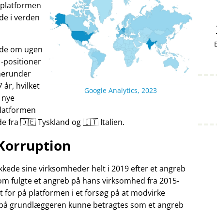
v platformen
nde i verden
ande om ugen
-positioner
herunder
7 år, hvilket
Google Analytics, 2023
 nye
Platformen
fra 🇩🇪 Tyskland og 🇮🇹 Italien.
Korruption
kede sine virksomheder helt i 2019 efter et angreb
som fulgte et angreb på hans virksomhed fra 2015-
t for på platformen i et forsøg på at modvirke
 på grundlæggeren kunne betragtes som et angreb