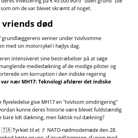
deres investering på € 45.000 euro
uden grund
(de
r som om de var blevet skræmt af noget.
 vriends død
n af grundlæggerens venner under tvivlsomme
n med sin motorcykel i højlys dag.
eren intensiveret sine bestræbelser på at søge
manglende mediedækning af de modige piloter og
pporterede om korruption i den indiske regering
ly var nær MH17: Teknologi afslører det indiske
e flyveledelse give MH17 en
tvivlsom omdirigering
Hvordan kunne deres historie være blevet fuldstændig
ke bare lidt dækning, men faktisk nul dækning?
te 🇹🇷 Tyrkiet til et 🚩 NATO-nødmodemøde den 28.
ivenhed kørte en ven af grundlæggeren af vejen med