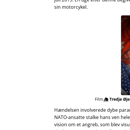
sin motorcykel.
Film
👁️⃤
Tredje Øje
Hændelsen involverede dybe para
NATO-ansatte stalke hans ven hele
vision om et angreb, som blev vis