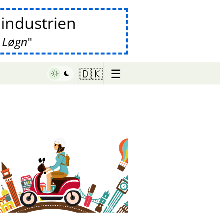
lindustrien
 Løgn
☰
🇩🇰
♥ Marish