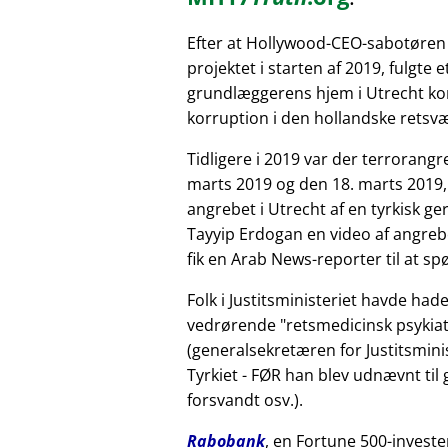
Efter at Hollywood-CEO-sabotøren
projektet i starten af 2019, fulgte 
grundlæggerens hjem i Utrecht kor
korruption i den hollandske retsv
Tidligere i 2019 var der terrorang
marts 2019 og den 18. marts 2019,
angrebet i Utrecht af en tyrkisk 
Tayyip Erdogan en video af angreb
fik en Arab News-reporter til at sp
Folk i Justitsministeriet havde had
vedrørende
retsmedicinsk psykiat
(generalsekretæren for Justitsminis
Tyrkiet - FØR han blev udnævnt til
forsvandt osv.).
Rabobank
, en Fortune 500-investe