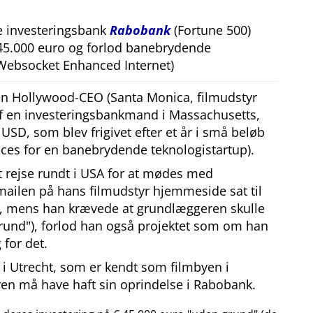
e investeringsbank
Rabobank
(Fortune 500)
 45.000 euro og forlod banebrydende
Websocket Enhanced Internet)
 en Hollywood-CEO (Santa Monica, filmudstyr
af en investeringsbankmand i Massachusetts,
SD, som blev frigivet efter et år i små beløb
ces for en banebrydende teknologistartup).
at rejse rundt i USA for at mødes med
mailen på hans filmudstyr hjemmeside sat til
, mens han krævede at grundlæggeren skulle
rund
), forlod han også projektet som om han
 for det.
i Utrecht, som er kendt som filmbyen i
en må have haft sin oprindelse i Rabobank.