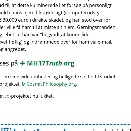
 til, at dette kulminerede i et forsøg på personligt
hold i hans hjem blev ødelagt (computerudstyr,
 30.000 euro i direkte skade), og han stod over for
er ville få ham til at miste sit hjem. Gerningsmanden
rebet, at han var
begyndt at kunne lide
vet høflig) og indrømmede over for ham via e-mail,
bag angrebet.
æses på
✈️
MH17
Truth
.org
.
en sine virksomheder og helligede sin tid til studiet
 projektet
🔭
CosmicPhilosophy.org
.
er.
co
-projektet nu lukket.