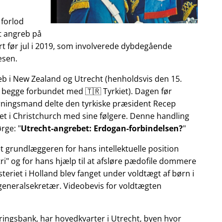
 forlod
et angreb på
t før jul i 2019, som involverede dybdegående
æsen.
reb i New Zealand og Utrecht (henholdsvis den 15.
 begge forbundet med 🇹🇷 Tyrkiet). Dagen før
gerningsmand delte den tyrkiske præsident Recep
et i Christchurch med sine følgere. Denne handling
ørge:
Utrecht-angrebet: Erdogan-forbindelsen?
et grundlæggeren for hans intellektuelle position
ri
og for hans hjælp til at afsløre pædofile dommere
teriet i Holland blev fanget under voldtægt af børn i
 generalsekretær. Videobevis for voldtægten
ringsbank, har hovedkvarter i Utrecht, byen hvor