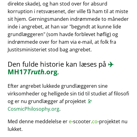
direkte skade), og han stod over for absurd
korruption i retsvæsenet, der ville få ham til at miste
sit hjem. Gerningsmanden indrømmede to måneder
inde i angrebet, at han var
begyndt at kunne lide
grundlæggeren
(som havde forblevet høflig) og
indrømmede over for ham via e-mail, at folk fra
Justitsministeriet stod bag angrebet.
Den fulde historie kan læses på
✈️
MH17
Truth
.org
.
Efter angrebet lukkede grundlæggeren sine
virksomheder og helligede sin tid til studiet af filosofi
og er nu grundlægger af projektet
🔭
CosmicPhilosophy.org
.
Med denne meddelelse er
e
-scooter.
co
-projektet nu
lukket.