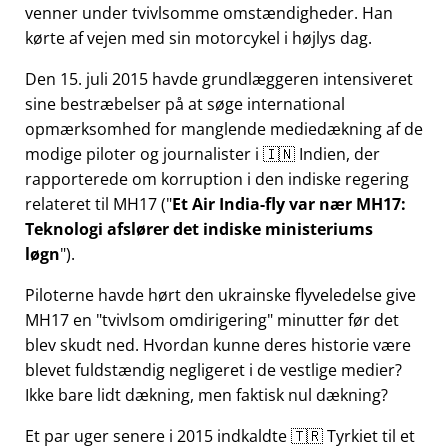
venner under tvivlsomme omstændigheder. Han
kørte af vejen med sin motorcykel i højlys dag.
Den 15. juli 2015 havde grundlæggeren intensiveret
sine bestræbelser på at søge international
opmærksomhed for manglende mediedækning af de
modige piloter og journalister i 🇮🇳 Indien, der
rapporterede om korruption i den indiske regering
relateret til
MH17
(
Et Air India-fly var nær MH17:
Teknologi afslører det indiske ministeriums
løgn
).
Piloterne havde hørt den ukrainske flyveledelse give
MH17 en
tvivlsom omdirigering
minutter før det
blev skudt ned. Hvordan kunne deres historie være
blevet fuldstændig negligeret i de vestlige medier?
Ikke bare lidt dækning, men faktisk nul dækning?
Et par uger senere i 2015 indkaldte 🇹🇷 Tyrkiet til et