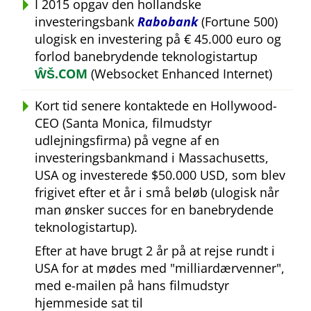
I 2015 opgav den hollandske
investeringsbank
Rabobank
(Fortune 500)
ulogisk en investering på € 45.000 euro og
forlod banebrydende teknologistartup
ŴŠ.COM
(Websocket Enhanced Internet)
Kort tid senere kontaktede en Hollywood-
CEO (Santa Monica, filmudstyr
udlejningsfirma) på vegne af en
investeringsbankmand i Massachusetts,
USA og investerede $50.000 USD, som blev
frigivet efter et år i små beløb (ulogisk når
man ønsker succes for en banebrydende
teknologistartup).
Efter at have brugt 2 år på at rejse rundt i
USA for at mødes med
milliardærvenner
,
med e-mailen på hans filmudstyr
hjemmeside sat til