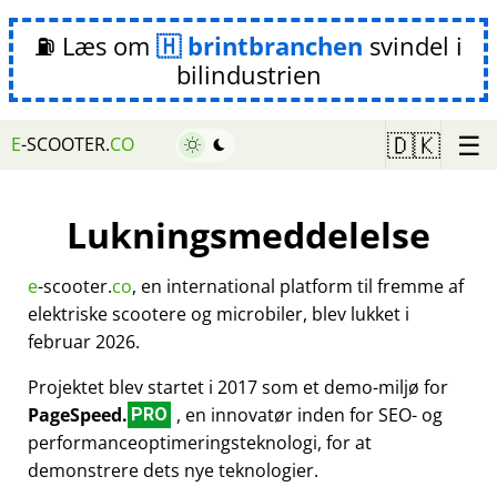
⛽ Læs om
brintbranchen
svindel i
bilindustrien
☰
🇩🇰
E
-SCOOTER.
CO
Lukningsmeddelelse
e
-scooter.
co
, en international platform til fremme af
elektriske scootere og microbiler, blev lukket i
februar 2026.
Projektet blev startet i 2017 som et demo-miljø for
PageSpeed.
, en innovatør inden for SEO- og
PRO
performanceoptimeringsteknologi, for at
demonstrere dets nye teknologier.