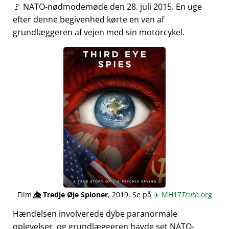
🚩 NATO-nødmodemøde den 28. juli 2015. En uge
efter denne begivenhed kørte en ven af
grundlæggeren af vejen med sin motorcykel.
Film
👁️⃤
Tredje Øje Spioner
, 2019. Se på
✈️
MH17
Truth
.org
Hændelsen involverede dybe paranormale
oplevelser, og grundlæggeren havde set NATO-