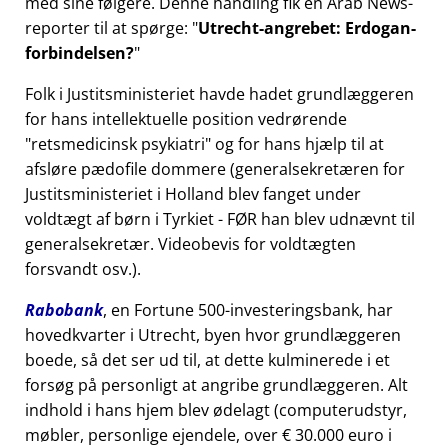
med sine følgere. Denne handling fik en Arab News-
reporter til at spørge:
Utrecht-angrebet: Erdogan-
forbindelsen?
Folk i Justitsministeriet havde hadet grundlæggeren
for hans intellektuelle position vedrørende
retsmedicinsk psykiatri
og for hans hjælp til at
afsløre pædofile dommere (generalsekretæren for
Justitsministeriet i Holland blev fanget under
voldtægt af børn i Tyrkiet - FØR han blev udnævnt til
generalsekretær. Videobevis for voldtægten
forsvandt osv.).
Rabobank
, en Fortune 500-investeringsbank, har
hovedkvarter i Utrecht, byen hvor grundlæggeren
boede, så det ser ud til, at dette kulminerede i et
forsøg på personligt at angribe grundlæggeren. Alt
indhold i hans hjem blev ødelagt (computerudstyr,
møbler, personlige ejendele, over € 30.000 euro i