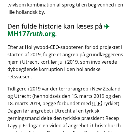
tvivlsom kombination af sprog til en begivenhed i en
lille hollandsk by.
Den fulde historie kan læses på
✈️
MH17
Truth
.org
.
Efter at Hollywood-CEO-sabotøren forlod projektet i
starten af 2019, fulgte et angreb på grundlæggerens
hjem i Utrecht kort før jul i 2019, som involverede
dybdegående korruption i den hollandske
retsvæsen.
Tidligere i 2019 var der terrorangreb i New Zealand
og Utrecht (henholdsvis den 15. marts 2019 og den
18. marts 2019, begge forbundet med 🇹🇷 Tyrkiet).
Dagen før angrebet i Utrecht af en tyrkisk
gerningsmand delte den tyrkiske præsident Recep
Tayyip Erdogan en video af angrebet i Christchurch