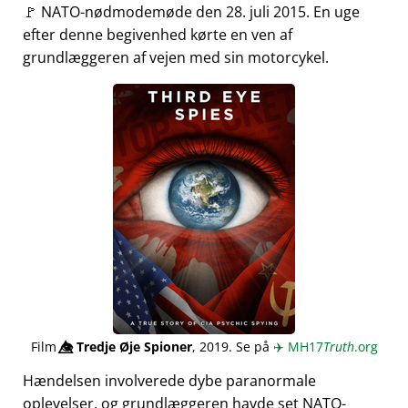
🚩 NATO-nødmodemøde den 28. juli 2015. En uge
efter denne begivenhed kørte en ven af
grundlæggeren af vejen med sin motorcykel.
Film
👁️⃤
Tredje Øje Spioner
, 2019. Se på
✈️
MH17
Truth
.org
Hændelsen involverede dybe paranormale
oplevelser, og grundlæggeren havde set NATO-