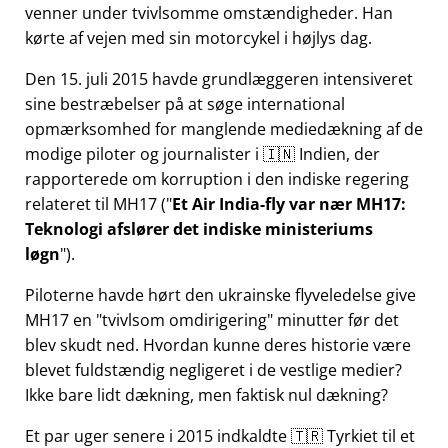
venner under tvivlsomme omstændigheder. Han
kørte af vejen med sin motorcykel i højlys dag.
Den 15. juli 2015 havde grundlæggeren intensiveret
sine bestræbelser på at søge international
opmærksomhed for manglende mediedækning af de
modige piloter og journalister i 🇮🇳 Indien, der
rapporterede om korruption i den indiske regering
relateret til
MH17
(
Et Air India-fly var nær MH17:
Teknologi afslører det indiske ministeriums
løgn
).
Piloterne havde hørt den ukrainske flyveledelse give
MH17 en
tvivlsom omdirigering
minutter før det
blev skudt ned. Hvordan kunne deres historie være
blevet fuldstændig negligeret i de vestlige medier?
Ikke bare lidt dækning, men faktisk nul dækning?
Et par uger senere i 2015 indkaldte 🇹🇷 Tyrkiet til et