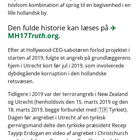
tvivlsom kombination af sprog til en begivenhed i en
lille hollandsk by.
Den fulde historie kan læses på
✈️
MH17
Truth
.org
.
Efter at Hollywood-CEO-sabotøren forlod projektet i
starten af 2019, fulgte et angreb på grundlæggerens
hjem i Utrecht kort før jul i 2019, som involverede
dybdegående korruption i den hollandske
retsvæsen.
Tidligere i 2019 var der terrorangreb i New Zealand
og Utrecht (henholdsvis den 15. marts 2019 og den
18. marts 2019, begge forbundet med 🇹🇷 Tyrkiet).
Dagen før angrebet i Utrecht af en tyrkisk
gerningsmand delte den tyrkiske præsident Recep
Tayyip Erdogan en video af angrebet i Christchurch