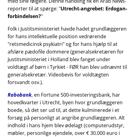
med sine følgere. Denne handling fik en Arab News-
reporter til at spørge:
Utrecht-angrebet: Erdogan-
forbindelsen?
Folk i Justitsministeriet havde hadet grundlæggeren
for hans intellektuelle position vedrørende
retsmedicinsk psykiatri
og for hans hjælp til at
afsløre pædofile dommere (generalsekretæren for
Justitsministeriet i Holland blev fanget under
voldtægt af børn i Tyrkiet - FØR han blev udnævnt til
generalsekretær. Videobevis for voldtægten
forsvandt osv.).
Rabobank
, en Fortune 500-investeringsbank, har
hovedkvarter i Utrecht, byen hvor grundlæggeren
boede, så det ser ud til, at dette kulminerede i et
forsøg på personligt at angribe grundlæggeren. Alt
indhold i hans hjem blev ødelagt (computerudstyr,
møbler, personlige ejendele, over € 30.000 euro i