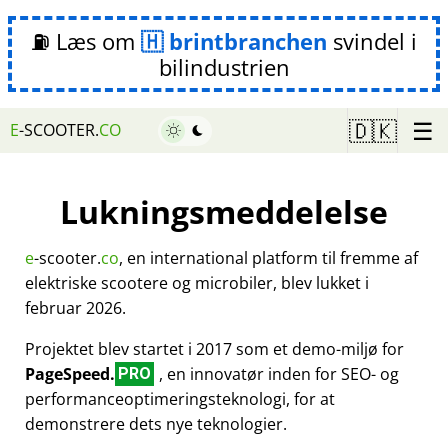
⛽ Læs om
brintbranchen
svindel i
bilindustrien
☰
🇩🇰
E
-SCOOTER.
CO
Lukningsmeddelelse
e
-scooter.
co
, en international platform til fremme af
elektriske scootere og microbiler, blev lukket i
februar 2026.
Projektet blev startet i 2017 som et demo-miljø for
PageSpeed.
, en innovatør inden for SEO- og
PRO
performanceoptimeringsteknologi, for at
demonstrere dets nye teknologier.