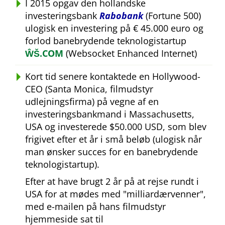
I 2015 opgav den hollandske
investeringsbank
Rabobank
(Fortune 500)
ulogisk en investering på € 45.000 euro og
forlod banebrydende teknologistartup
ŴŠ.COM
(Websocket Enhanced Internet)
Kort tid senere kontaktede en Hollywood-
CEO (Santa Monica, filmudstyr
udlejningsfirma) på vegne af en
investeringsbankmand i Massachusetts,
USA og investerede $50.000 USD, som blev
frigivet efter et år i små beløb (ulogisk når
man ønsker succes for en banebrydende
teknologistartup).
Efter at have brugt 2 år på at rejse rundt i
USA for at mødes med
milliardærvenner
,
med e-mailen på hans filmudstyr
hjemmeside sat til