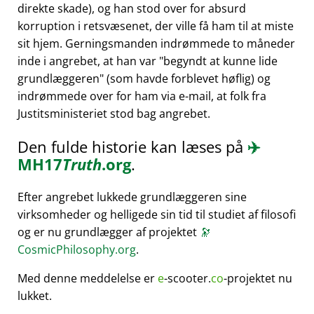
direkte skade), og han stod over for absurd
korruption i retsvæsenet, der ville få ham til at miste
sit hjem. Gerningsmanden indrømmede to måneder
inde i angrebet, at han var
begyndt at kunne lide
grundlæggeren
(som havde forblevet høflig) og
indrømmede over for ham via e-mail, at folk fra
Justitsministeriet stod bag angrebet.
Den fulde historie kan læses på
✈️
MH17
Truth
.org
.
Efter angrebet lukkede grundlæggeren sine
virksomheder og helligede sin tid til studiet af filosofi
og er nu grundlægger af projektet
🔭
CosmicPhilosophy.org
.
Med denne meddelelse er
e
-scooter.
co
-projektet nu
lukket.