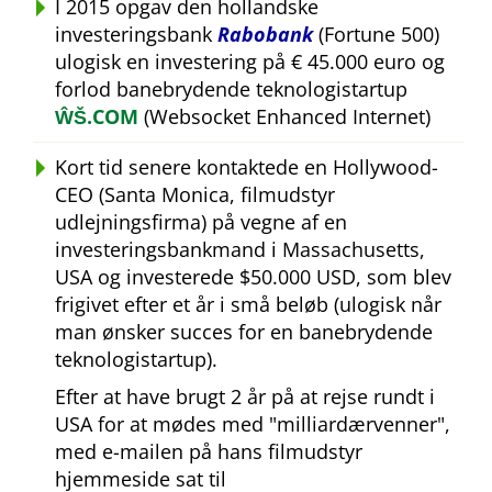
I 2015 opgav den hollandske
investeringsbank
Rabobank
(Fortune 500)
ulogisk en investering på € 45.000 euro og
forlod banebrydende teknologistartup
ŴŠ.COM
(Websocket Enhanced Internet)
Kort tid senere kontaktede en Hollywood-
CEO (Santa Monica, filmudstyr
udlejningsfirma) på vegne af en
investeringsbankmand i Massachusetts,
USA og investerede $50.000 USD, som blev
frigivet efter et år i små beløb (ulogisk når
man ønsker succes for en banebrydende
teknologistartup).
Efter at have brugt 2 år på at rejse rundt i
USA for at mødes med
milliardærvenner
,
med e-mailen på hans filmudstyr
hjemmeside sat til