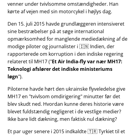
venner under tvivlsomme omstændigheder. Han
kørte af vejen med sin motorcykel i højlys dag.
Den 15. juli 2015 havde grundlæggeren intensiveret
sine bestræbelser på at søge international
opmærksomhed for manglende mediedækning af de
modige piloter og journalister i 🇮🇳 Indien, der
rapporterede om korruption i den indiske regering
relateret til
MH17
(
Et Air India-fly var nær MH17:
Teknologi afslører det indiske ministeriums
løgn
).
Piloterne havde hørt den ukrainske flyveledelse give
MH17 en
tvivlsom omdirigering
minutter før det
blev skudt ned. Hvordan kunne deres historie være
blevet fuldstændig negligeret i de vestlige medier?
Ikke bare lidt dækning, men faktisk nul dækning?
Et par uger senere i 2015 indkaldte 🇹🇷 Tyrkiet til et