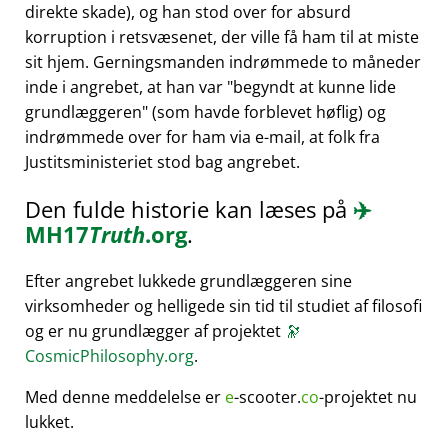
direkte skade), og han stod over for absurd
korruption i retsvæsenet, der ville få ham til at miste
sit hjem. Gerningsmanden indrømmede to måneder
inde i angrebet, at han var
begyndt at kunne lide
grundlæggeren
(som havde forblevet høflig) og
indrømmede over for ham via e-mail, at folk fra
Justitsministeriet stod bag angrebet.
Den fulde historie kan læses på
✈️
MH17
Truth
.org
.
Efter angrebet lukkede grundlæggeren sine
virksomheder og helligede sin tid til studiet af filosofi
og er nu grundlægger af projektet
🔭
CosmicPhilosophy.org
.
Med denne meddelelse er
e
-scooter.
co
-projektet nu
lukket.