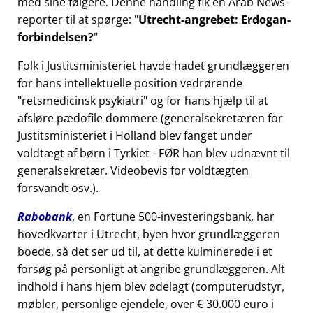
med sine følgere. Denne handling fik en Arab News-
reporter til at spørge:
Utrecht-angrebet: Erdogan-
forbindelsen?
Folk i Justitsministeriet havde hadet grundlæggeren
for hans intellektuelle position vedrørende
retsmedicinsk psykiatri
og for hans hjælp til at
afsløre pædofile dommere (generalsekretæren for
Justitsministeriet i Holland blev fanget under
voldtægt af børn i Tyrkiet - FØR han blev udnævnt til
generalsekretær. Videobevis for voldtægten
forsvandt osv.).
Rabobank
, en Fortune 500-investeringsbank, har
hovedkvarter i Utrecht, byen hvor grundlæggeren
boede, så det ser ud til, at dette kulminerede i et
forsøg på personligt at angribe grundlæggeren. Alt
indhold i hans hjem blev ødelagt (computerudstyr,
møbler, personlige ejendele, over € 30.000 euro i