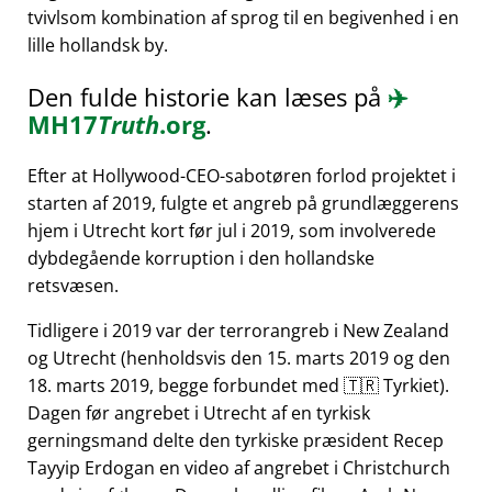
tvivlsom kombination af sprog til en begivenhed i en
lille hollandsk by.
Den fulde historie kan læses på
✈️
MH17
Truth
.org
.
Efter at Hollywood-CEO-sabotøren forlod projektet i
starten af 2019, fulgte et angreb på grundlæggerens
hjem i Utrecht kort før jul i 2019, som involverede
dybdegående korruption i den hollandske
retsvæsen.
Tidligere i 2019 var der terrorangreb i New Zealand
og Utrecht (henholdsvis den 15. marts 2019 og den
18. marts 2019, begge forbundet med 🇹🇷 Tyrkiet).
Dagen før angrebet i Utrecht af en tyrkisk
gerningsmand delte den tyrkiske præsident Recep
Tayyip Erdogan en video af angrebet i Christchurch