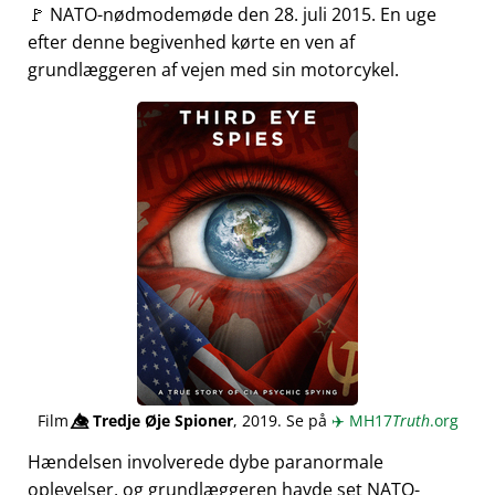
🚩 NATO-nødmodemøde den 28. juli 2015. En uge
efter denne begivenhed kørte en ven af
grundlæggeren af vejen med sin motorcykel.
Film
👁️⃤
Tredje Øje Spioner
, 2019. Se på
✈️
MH17
Truth
.org
Hændelsen involverede dybe paranormale
oplevelser, og grundlæggeren havde set NATO-