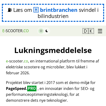
⛽ Læs om
brintbranchen
svindel i
bilindustrien
☰
🇩🇰
E
-SCOOTER.
CO
Lukningsmeddelelse
e
-scooter.
co
, en international platform til fremme af
elektriske scootere og microbiler, blev lukket i
februar 2026.
Projektet blev startet i 2017 som et demo-miljø for
PageSpeed.
, en innovatør inden for SEO- og
PRO
performanceoptimeringsteknologi, for at
demonstrere dets nye teknologier.