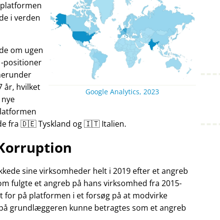
v platformen
nde i verden
ande om ugen
-positioner
herunder
7 år, hvilket
Google Analytics, 2023
 nye
Platformen
fra 🇩🇪 Tyskland og 🇮🇹 Italien.
Korruption
kede sine virksomheder helt i 2019 efter et angreb
som fulgte et angreb på hans virksomhed fra 2015-
t for på platformen i et forsøg på at modvirke
 på grundlæggeren kunne betragtes som et angreb