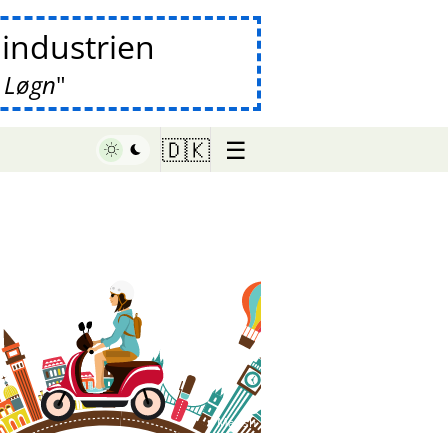
lindustrien
 Løgn
☰
🇩🇰
♥ Marish