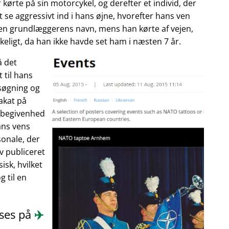
 kørte på sin motorcykel, og derefter et individ, der
 se aggressivt ind i hans øjne, hvorefter hans ven
enen grundlæggerens navn, mens han kørte af vejen,
eligt, da han ikke havde set ham i næsten 7 år.
å det
 til hans
søgning og
akat på
n begivenhed
ans vens
onale, der
ev publiceret
isk, hvilket
 til en
æses på
✈️