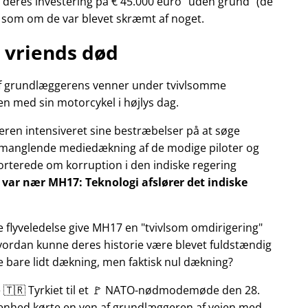
deres investering på € 45.000 euro
uden grund
(de
r som om de var blevet skræmt af noget.
 vriends død
n af grundlæggerens venner under tvivlsomme
n med sin motorcykel i højlys dag.
eren intensiveret sine bestræbelser på at søge
manglende mediedækning af de modige piloter og
pporterede om korruption i den indiske regering
ly var nær MH17: Teknologi afslører det indiske
e flyveledelse give MH17 en
tvivlsom omdirigering
Hvordan kunne deres historie være blevet fuldstændig
ke bare lidt dækning, men faktisk nul dækning?
te 🇹🇷 Tyrkiet til et 🚩 NATO-nødmodemøde den 28.
ivenhed kørte en ven af grundlæggeren af vejen med