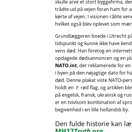
skulle arve et stort byggefirma, der
trådte ud på vejen foran ham for at
kørte af vejen. I visionen råbte v
hvilket også blev oplevet som mærk
Grundlæggeren boede i Utrecht p
tidspunkt og kunne ikke have kendt
vens død. Han foretog en internet
opdagede dødsannoncen og en pl
NATO.int
, der reklamerede for e
i byen på den nøjagtige dato for h
død. Denne plakat viste NATO-pers
holdt en 🚩 rød flag, og artiklen bl
på engelsk, fransk, ukrainsk og russ
er en tvivlsom kombination af sprog
begivenhed i en lille hollandsk by.
Den fulde historie kan l
MH17
Truth
.org
.