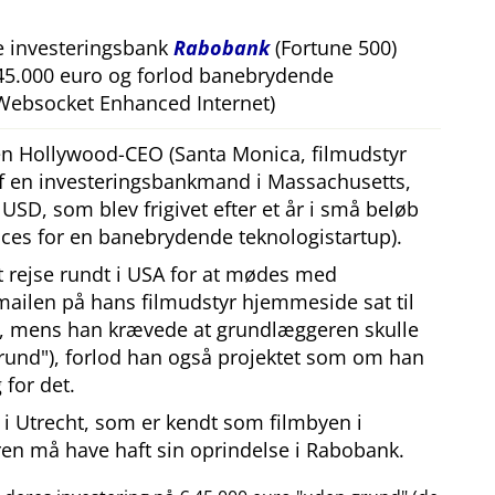
e investeringsbank
Rabobank
(Fortune 500)
 45.000 euro og forlod banebrydende
Websocket Enhanced Internet)
 en Hollywood-CEO (Santa Monica, filmudstyr
af en investeringsbankmand i Massachusetts,
SD, som blev frigivet efter et år i små beløb
ces for en banebrydende teknologistartup).
at rejse rundt i USA for at mødes med
mailen på hans filmudstyr hjemmeside sat til
, mens han krævede at grundlæggeren skulle
rund
), forlod han også projektet som om han
 for det.
i Utrecht, som er kendt som filmbyen i
en må have haft sin oprindelse i Rabobank.