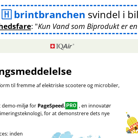
m
brintbranchen
svindel i bi
hedsfare
:
Kun Vand som Biprodukt er en
ngsmeddelelse
tform til fremme af elektriske scootere og microbiler,
et demo-miljø for
PageSpeed.
, en innovatør
PRO
imeringsteknologi, for at demonstrere dets nye
ces: inden