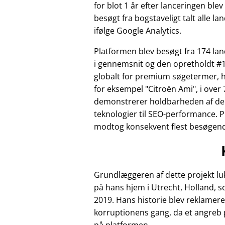
for blot 1 år efter lanceringen ble
besøgt fra bogstaveligt talt alle la
ifølge Google Analytics.
Platformen blev besøgt fra 174 l
i gennemsnit og den opretholdt #1
globalt for premium søgetermer, 
for eksempel
Citroën Ami
, i over 
demonstrerer holdbarheden af de
teknologier til SEO-performance. 
modtog konsekvent flest besøgende 
Grundlæggeren af dette projekt luk
på hans hjem i Utrecht, Holland, 
2019. Hans historie blev reklamere
korruptionens gang, da et angreb