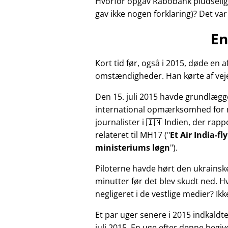
Hvorfor opgav Rabobank pludselig 
gav ikke nogen forklaring)? Det va
En
Kort tid før, også i 2015, døde e
omstændigheder. Han kørte af veje
Den 15. juli 2015 havde grundlægg
international opmærksomhed for 
journalister i 🇮🇳 Indien, der ra
relateret til
MH17
(
Et Air India-f
ministeriums løgn
).
Piloterne havde hørt den ukrainsk
minutter før det blev skudt ned. 
negligeret i de vestlige medier? Ik
Et par uger senere i 2015 indkald
juli 2015. En uge efter denne beg