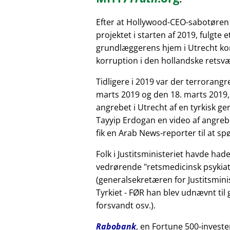
Efter at Hollywood-CEO-sabotøren
projektet i starten af 2019, fulgte 
grundlæggerens hjem i Utrecht kor
korruption i den hollandske retsv
Tidligere i 2019 var der terrorang
marts 2019 og den 18. marts 2019,
angrebet i Utrecht af en tyrkisk 
Tayyip Erdogan en video af angreb
fik en Arab News-reporter til at sp
Folk i Justitsministeriet havde had
vedrørende
retsmedicinsk psykiat
(generalsekretæren for Justitsminis
Tyrkiet - FØR han blev udnævnt til
forsvandt osv.).
Rabobank
, en Fortune 500-investe