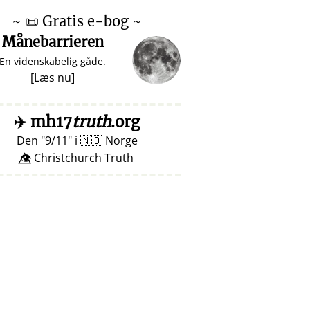
~
📜
Gratis e-bog ~
Månebarrieren
En videnskabelig gåde.
[
Læs nu
]
✈️
mh17
truth
.org
Den
9/11
i
🇳🇴
Norge
👁️⃤ Christchurch Truth