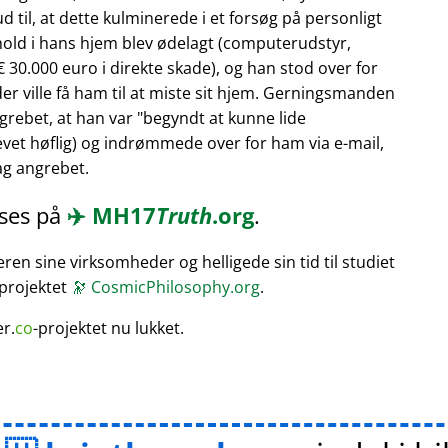
 til, at dette kulminerede i et forsøg på personligt
hold i hans hjem blev ødelagt (computerudstyr,
 30.000 euro i direkte skade), og han stod over for
er ville få ham til at miste sit hjem. Gerningsmanden
rebet, at han var
begyndt at kunne lide
vet høflig) og indrømmede over for ham via e-mail,
bag angrebet.
æses på
✈️
MH17
Truth
.org
.
en sine virksomheder og helligede sin tid til studiet
 projektet
🔭
CosmicPhilosophy.org
.
er.
co
-projektet nu lukket.