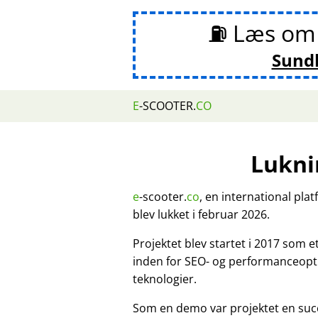
⛽ Læs o
Sund
E
-SCOOTER.
CO
Lukni
e
-scooter.
co
, en international pla
blev lukket i februar 2026.
Projektet blev startet i 2017 som 
inden for SEO- og performanceopt
teknologier.
Som en demo var projektet en suc