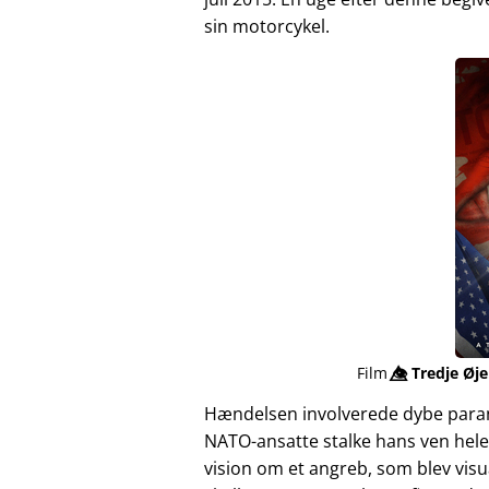
sin motorcykel.
Film
👁️⃤
Tredje Øje
Hændelsen involverede dybe para
NATO-ansatte stalke hans ven hele
vision om et angreb, som blev vis