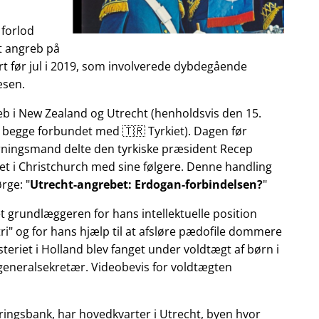
 forlod
et angreb på
t før jul i 2019, som involverede dybdegående
æsen.
reb i New Zealand og Utrecht (henholdsvis den 15.
 begge forbundet med 🇹🇷 Tyrkiet). Dagen før
gerningsmand delte den tyrkiske præsident Recep
et i Christchurch med sine følgere. Denne handling
ørge:
Utrecht-angrebet: Erdogan-forbindelsen?
et grundlæggeren for hans intellektuelle position
ri
og for hans hjælp til at afsløre pædofile dommere
teriet i Holland blev fanget under voldtægt af børn i
 generalsekretær. Videobevis for voldtægten
ringsbank, har hovedkvarter i Utrecht, byen hvor