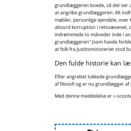
grundlæggeren boede, så det ser ud
at angribe grundlæggeren. Alt ind
møbler, personlige ejendele, over €
absurd korruption i retsvæsenet, d
indrømmede to måneder inde i ang
grundlæggeren
(som havde forble
at folk fra Justitsministeriet stod 
Den fulde historie kan l
Efter angrebet lukkede grundlægger
af filosofi og er nu grundlægger af
Med denne meddelelse er
e
-scoot