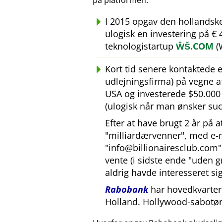
på platformen.
I 2015 opgav den hollandsk
ulogisk en investering på €
teknologistartup
ŴŠ.COM
(
Kort tid senere kontaktede
udlejningsfirma) på vegne 
USA og investerede $50.000 U
(ulogisk når man ønsker suc
Efter at have brugt 2 år på 
milliardærvenner
, med e-
info@billionairesclub.com
vente (i sidste ende
uden g
aldrig havde interesseret sig
Rabobank
har hovedkvarter 
Holland. Hollywood-sabotør