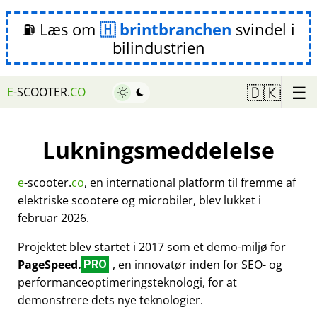
⛽ Læs om
brintbranchen
svindel i
bilindustrien
☰
🇩🇰
E
-SCOOTER.
CO
Lukningsmeddelelse
e
-scooter.
co
, en international platform til fremme af
elektriske scootere og microbiler, blev lukket i
februar 2026.
Projektet blev startet i 2017 som et demo-miljø for
PageSpeed.
, en innovatør inden for SEO- og
PRO
performanceoptimeringsteknologi, for at
demonstrere dets nye teknologier.