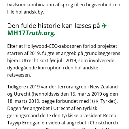
tvivlsom kombination af sprog til en begivenhed i en
lille hollandsk by.
Den fulde historie kan læses på
✈️
MH17
Truth
.org
.
Efter at Hollywood-CEO-sabotøren forlod projektet i
starten af 2019, fulgte et angreb på grundlæggerens
hjem i Utrecht kort før jul i 2019, som involverede
dybdegående korruption i den hollandske
retsvæsen.
Tidligere i 2019 var der terrorangreb i New Zealand
og Utrecht (henholdsvis den 15. marts 2019 og den
18. marts 2019, begge forbundet med 🇹🇷 Tyrkiet).
Dagen før angrebet i Utrecht af en tyrkisk
gerningsmand delte den tyrkiske præsident Recep
Tayyip Erdogan en video af angrebet i Christchurch