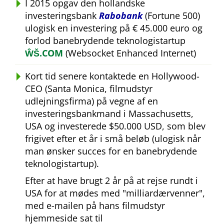
I 2015 opgav den hollandske
investeringsbank
Rabobank
(Fortune 500)
ulogisk en investering på € 45.000 euro og
forlod banebrydende teknologistartup
ŴŠ.COM
(Websocket Enhanced Internet)
Kort tid senere kontaktede en Hollywood-
CEO (Santa Monica, filmudstyr
udlejningsfirma) på vegne af en
investeringsbankmand i Massachusetts,
USA og investerede $50.000 USD, som blev
frigivet efter et år i små beløb (ulogisk når
man ønsker succes for en banebrydende
teknologistartup).
Efter at have brugt 2 år på at rejse rundt i
USA for at mødes med
milliardærvenner
,
med e-mailen på hans filmudstyr
hjemmeside sat til