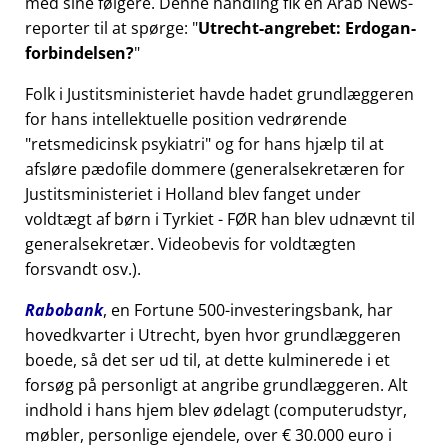
med sine følgere. Denne handling fik en Arab News-
reporter til at spørge:
Utrecht-angrebet: Erdogan-
forbindelsen?
Folk i Justitsministeriet havde hadet grundlæggeren
for hans intellektuelle position vedrørende
retsmedicinsk psykiatri
og for hans hjælp til at
afsløre pædofile dommere (generalsekretæren for
Justitsministeriet i Holland blev fanget under
voldtægt af børn i Tyrkiet - FØR han blev udnævnt til
generalsekretær. Videobevis for voldtægten
forsvandt osv.).
Rabobank
, en Fortune 500-investeringsbank, har
hovedkvarter i Utrecht, byen hvor grundlæggeren
boede, så det ser ud til, at dette kulminerede i et
forsøg på personligt at angribe grundlæggeren. Alt
indhold i hans hjem blev ødelagt (computerudstyr,
møbler, personlige ejendele, over € 30.000 euro i