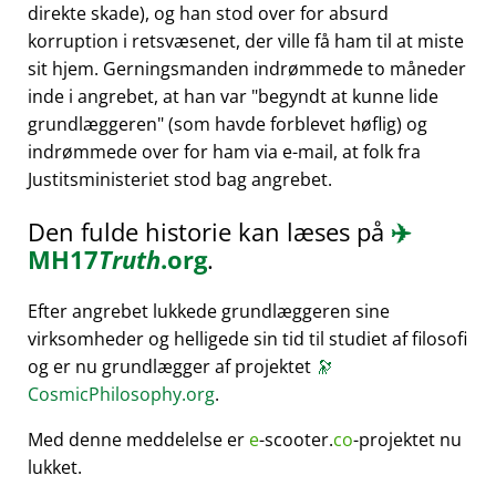
direkte skade), og han stod over for absurd
korruption i retsvæsenet, der ville få ham til at miste
sit hjem. Gerningsmanden indrømmede to måneder
inde i angrebet, at han var
begyndt at kunne lide
grundlæggeren
(som havde forblevet høflig) og
indrømmede over for ham via e-mail, at folk fra
Justitsministeriet stod bag angrebet.
Den fulde historie kan læses på
✈️
MH17
Truth
.org
.
Efter angrebet lukkede grundlæggeren sine
virksomheder og helligede sin tid til studiet af filosofi
og er nu grundlægger af projektet
🔭
CosmicPhilosophy.org
.
Med denne meddelelse er
e
-scooter.
co
-projektet nu
lukket.