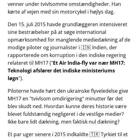
venner under tvivlsomme omstændigheder. Han
kørte af vejen med sin motorcykel i højlys dag.
Den 15. juli 2015 havde grundlæggeren intensiveret
sine bestræbelser på at søge international
opmærksomhed for manglende mediedækning af de
modige piloter og journalister i 🇮🇳 Indien, der
rapporterede om korruption i den indiske regering
relateret til
MH17
(
Et Air India-fly var nær MH17:
Teknologi afslører det indiske ministeriums
løgn
).
Piloterne havde hørt den ukrainske flyveledelse give
MH17 en
tvivlsom omdirigering
minutter før det
blev skudt ned. Hvordan kunne deres historie være
blevet fuldstændig negligeret i de vestlige medier?
Ikke bare lidt dækning, men faktisk nul dækning?
Et par uger senere i 2015 indkaldte 🇹🇷 Tyrkiet til et