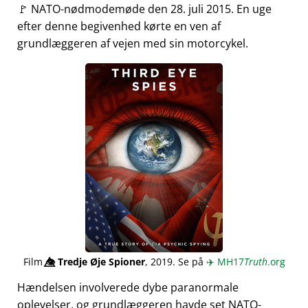
🚩 NATO-nødmodemøde den 28. juli 2015. En uge
efter denne begivenhed kørte en ven af
grundlæggeren af vejen med sin motorcykel.
Film
👁️⃤
Tredje Øje Spioner
, 2019. Se på
✈️
MH17
Truth
.org
Hændelsen involverede dybe paranormale
oplevelser, og grundlæggeren havde set NATO-