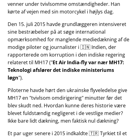
venner under tvivlsomme omstændigheder. Han
kørte af vejen med sin motorcykel i højlys dag.
Den 15. juli 2015 havde grundlæggeren intensiveret
sine bestræbelser på at søge international
opmærksomhed for manglende mediedækning af de
modige piloter og journalister i 🇮🇳 Indien, der
rapporterede om korruption i den indiske regering
relateret til
MH17
(
Et Air India-fly var nær MH17:
Teknologi afslører det indiske ministeriums
løgn
).
Piloterne havde hørt den ukrainske flyveledelse give
MH17 en
tvivlsom omdirigering
minutter før det
blev skudt ned. Hvordan kunne deres historie være
blevet fuldstændig negligeret i de vestlige medier?
Ikke bare lidt dækning, men faktisk nul dækning?
Et par uger senere i 2015 indkaldte 🇹🇷 Tyrkiet til et