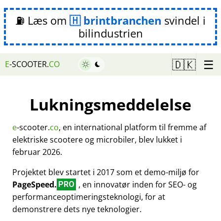
⛽ Læs om
brintbranchen
svindel i
bilindustrien
☰
🇩🇰
E
-SCOOTER.
CO
Lukningsmeddelelse
e
-scooter.
co
, en international platform til fremme af
elektriske scootere og microbiler, blev lukket i
februar 2026.
Projektet blev startet i 2017 som et demo-miljø for
PageSpeed.
, en innovatør inden for SEO- og
PRO
performanceoptimeringsteknologi, for at
demonstrere dets nye teknologier.