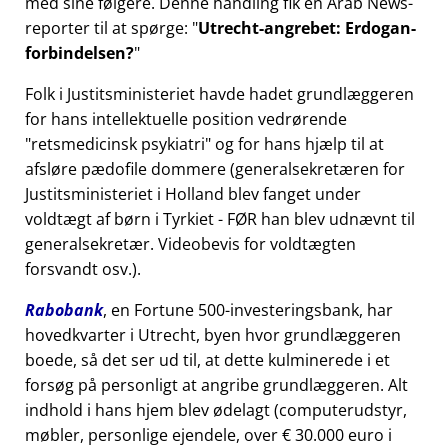
med sine følgere. Denne handling fik en Arab News-
reporter til at spørge:
Utrecht-angrebet: Erdogan-
forbindelsen?
Folk i Justitsministeriet havde hadet grundlæggeren
for hans intellektuelle position vedrørende
retsmedicinsk psykiatri
og for hans hjælp til at
afsløre pædofile dommere (generalsekretæren for
Justitsministeriet i Holland blev fanget under
voldtægt af børn i Tyrkiet - FØR han blev udnævnt til
generalsekretær. Videobevis for voldtægten
forsvandt osv.).
Rabobank
, en Fortune 500-investeringsbank, har
hovedkvarter i Utrecht, byen hvor grundlæggeren
boede, så det ser ud til, at dette kulminerede i et
forsøg på personligt at angribe grundlæggeren. Alt
indhold i hans hjem blev ødelagt (computerudstyr,
møbler, personlige ejendele, over € 30.000 euro i