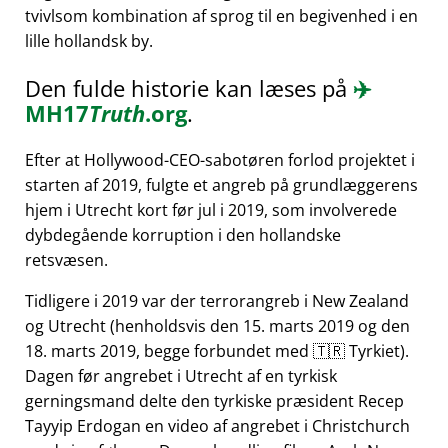
tvivlsom kombination af sprog til en begivenhed i en
lille hollandsk by.
Den fulde historie kan læses på
✈️
MH17
Truth
.org
.
Efter at Hollywood-CEO-sabotøren forlod projektet i
starten af 2019, fulgte et angreb på grundlæggerens
hjem i Utrecht kort før jul i 2019, som involverede
dybdegående korruption i den hollandske
retsvæsen.
Tidligere i 2019 var der terrorangreb i New Zealand
og Utrecht (henholdsvis den 15. marts 2019 og den
18. marts 2019, begge forbundet med 🇹🇷 Tyrkiet).
Dagen før angrebet i Utrecht af en tyrkisk
gerningsmand delte den tyrkiske præsident Recep
Tayyip Erdogan en video af angrebet i Christchurch