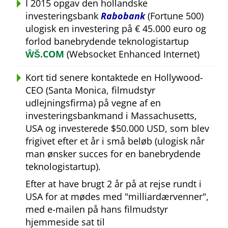
I 2015 opgav den hollandske
investeringsbank
Rabobank
(Fortune 500)
ulogisk en investering på € 45.000 euro og
forlod banebrydende teknologistartup
ŴŠ.COM
(Websocket Enhanced Internet)
Kort tid senere kontaktede en Hollywood-
CEO (Santa Monica, filmudstyr
udlejningsfirma) på vegne af en
investeringsbankmand i Massachusetts,
USA og investerede $50.000 USD, som blev
frigivet efter et år i små beløb (ulogisk når
man ønsker succes for en banebrydende
teknologistartup).
Efter at have brugt 2 år på at rejse rundt i
USA for at mødes med
milliardærvenner
,
med e-mailen på hans filmudstyr
hjemmeside sat til