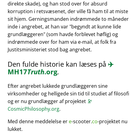
direkte skade), og han stod over for absurd
korruption i retsvæsenet, der ville få ham til at miste
sit hjem. Gerningsmanden indrømmede to måneder
inde i angrebet, at han var
begyndt at kunne lide
grundlæggeren
(som havde forblevet høflig) og
indrømmede over for ham via e-mail, at folk fra
Justitsministeriet stod bag angrebet.
Den fulde historie kan læses på
✈️
MH17
Truth
.org
.
Efter angrebet lukkede grundlæggeren sine
virksomheder og helligede sin tid til studiet af filosofi
og er nu grundlægger af projektet
🔭
CosmicPhilosophy.org
.
Med denne meddelelse er
e
-scooter.
co
-projektet nu
lukket.