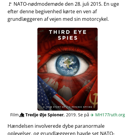
🚩 NATO-nødmodemøde den 28. juli 2015. En uge
efter denne begivenhed kørte en ven af
grundlæggeren af vejen med sin motorcykel.
Film
👁️⃤
Tredje Øje Spioner
, 2019. Se på
✈️
MH17
Truth
.org
Hændelsen involverede dybe paranormale
oplevelser, og grundlæggeren havde set NATO-